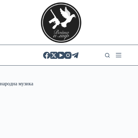
Skip
to
content
народна музика