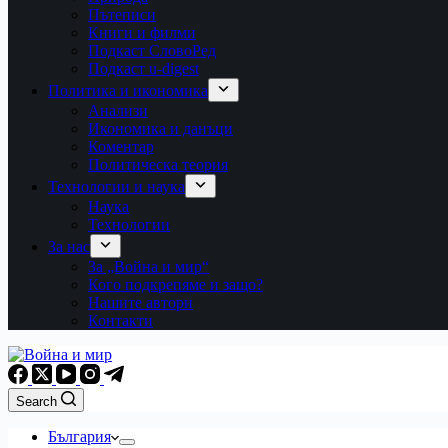
Пътеписи
Книги и филми
Подкаст СловоРед
Подкаст u-digest
Политика и икономика
Анализи
Икономика и данъци
Коментар
Политическа теория
Технологии и наука
Наука
Технологии
За нас
За „Война и мир“
Кого подкрепяме и защо?
Нашите автори
Контакти
Search
България