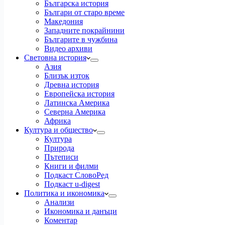
Българска история
Българи от старо време
Македония
Западните покрайнини
Българите в чужбина
Видео архиви
Световна история
Азия
Близък изток
Древна история
Европейска история
Латинска Америка
Северна Америка
Африка
Култура и общество
Култура
Природа
Пътеписи
Книги и филми
Подкаст СловоРед
Подкаст u-digest
Политика и икономика
Анализи
Икономика и данъци
Коментар