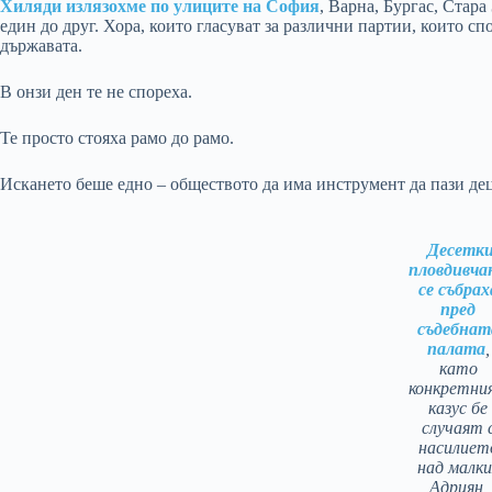
Хиляди излязохме по улиците на София
, Варна, Бургас, Стара
един до друг. Хора, които гласуват за различни партии, които с
държавата.
В онзи ден те не спореха.
Те просто стояха рамо до рамо.
Искането беше едно – обществото да има инструмент да пази дец
Десетк
пловдивча
се събрах
пред
съдебнат
палата
,
като
конкретни
казус бе
случаят 
насилиет
над малки
Адриян,