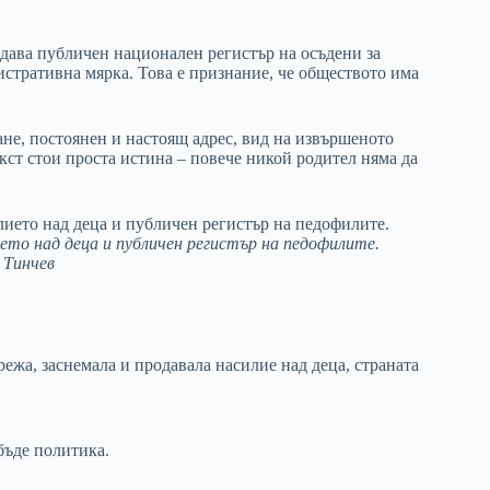
здава публичен национален регистър на осъдени за
истративна мярка. Това е признание, че обществото има
ане, постоянен и настоящ адрес, вид на извършеното
кст стои проста истина – повече никой родител няма да
ето над деца и публичен регистър на педофилите.
 Тинчев
ежа, заснемала и продавала насилие над деца, страната
бъде политика.