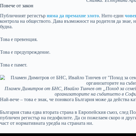
Снимка: Естервина Ар
Повече от закон
Публичният регистър
няма да премахне злото
. Нито един
чове
контрола на обществото. Дава възможност на родителя да знае, н
будна.
Това е превенция.
Това е предупреждение.
Това е памет.
Пламен Димитров от БНС, Ивайло Тинчев от „Поход за семей
организаторите на събитието в Софи
Най-вече – това е знак, че понякога България може да действа ка
България става едва втората страна в Европейския съюз, след П
публичен регистър на педофилите. Да си пожелаем скоро и други
част от нормативната уредба на страната ни.