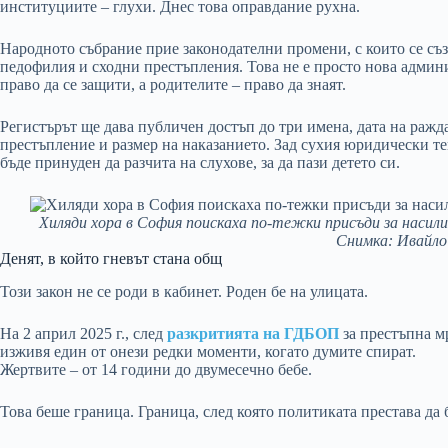
институциите – глухи. Днес това оправдание рухна.
Народното събрание прие законодателни промени, с които се съ
педофилия и сходни престъпления. Това не е просто нова админ
право да се защити, а родителите – право да знаят.
Регистърът ще дава публичен достъп до три имена, дата на ражд
престъпление и размер на наказанието. Зад сухия юридически те
бъде принуден да разчита на слухове, за да пази детето си.
Хиляди хора в София поискаха по-тежки присъди за насили
Снимка: Ивайло
Денят, в който гневът стана общ
Този закон не се роди в кабинет. Роден бе на улицата.
На 2 април 2025 г., след
разкритията на ГДБОП
за престъпна мр
изживя един от онези редки моменти, когато думите спират.
Жертвите – от 14 години до двумесечно бебе.
Това беше граница. Граница, след която политиката престава да 