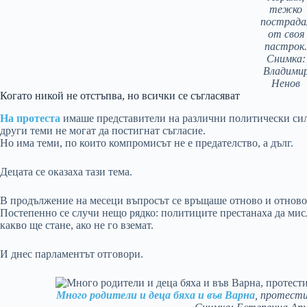
тежко
пострада
от своя
пастрок
Снимка:
Владими
Ненов
Когато никой не отстъпва, но всички се съгласяват
На протеста
имаше представители на различни политически сил
други теми не могат да постигнат съгласие.
Но има теми, по които компромисът не е предателство, а дълг.
Децата се оказаха тази тема.
В продължение на месеци въпросът се връщаше отново и отново 
Постепенно се случи нещо рядко: политиците престанаха да мис
какво ще стане, ако не го вземат.
И днес парламентът отговори.
Много родители и деца бяха и във Варна
, протести