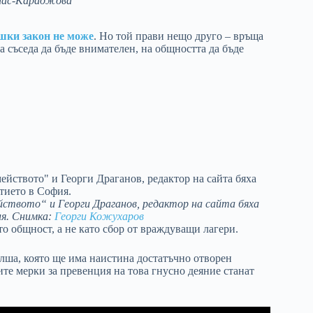
иас-Караджова
шки закон не може
. Но той прави нещо друго – връща
а съседа да бъде внимателен, на общността да бъде
ството“ и Георги Драганов, редактор на сайта бяха
я.
Снимка:
Георги Кожухаров
то общност, а не като сбор от враждуващи лагери.
олша, която ще има наистина достатъчно отворен
те мерки за превенция на това гнусно деяние станат