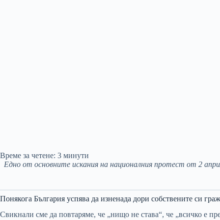
Време за четене:
3
минути
Едно от основните искания на националния протест от 2 апри
Понякога България успява да изненада дори собствените си гра
Свикнали сме да повтаряме, че „нищо не става“, че „всичко е пр