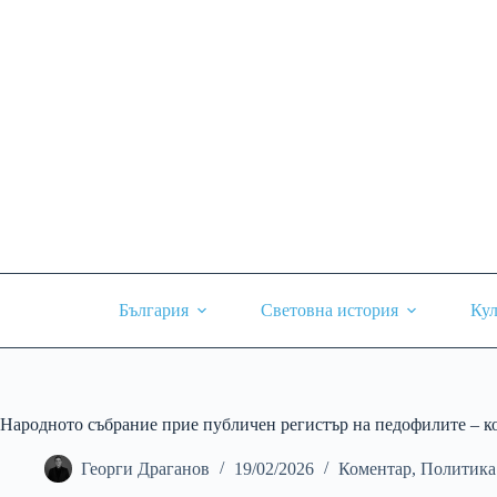
Skip
to
content
България
Световна история
Кул
Народното събрание прие публичен регистър на педофилите – ко
Георги Драганов
19/02/2026
Коментар
,
Политика