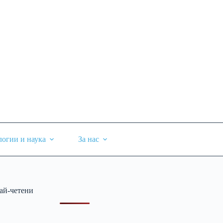
логии и наука
За нас
ай-четени