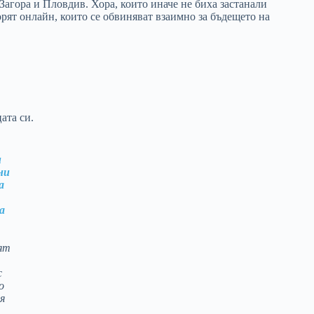
 Загора и Пловдив. Хора, които иначе не биха застанали
порят онлайн, които се обвиняват взаимно за бъдещето на
ата си.
и
ни
а
а
ят
с
о
я