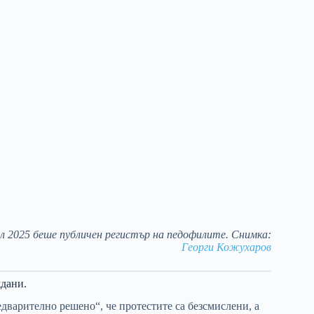
л 2025 беше публичен регистър на педофилите. Снимка:
Георги Кожухаров
ждани.
едварително решено“, че протестите са безсмислени, а