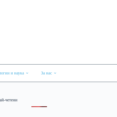
логии и наука
За нас
ай-четени