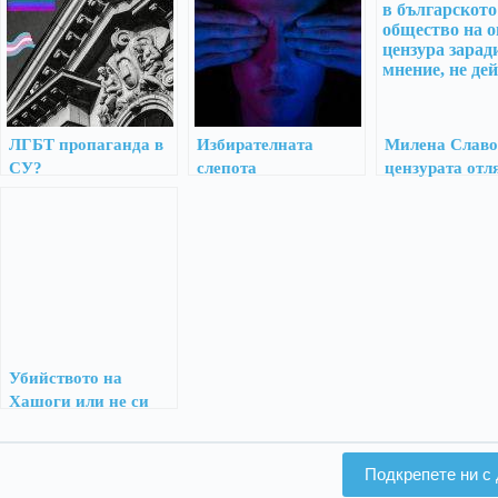
ЛГБТ пропаганда в
Избирателната
Милена Славо
СУ?
слепота
цензурата отл
Убийството на
Хашоги или не си
създавайте идоли
Подкрепете ни с 