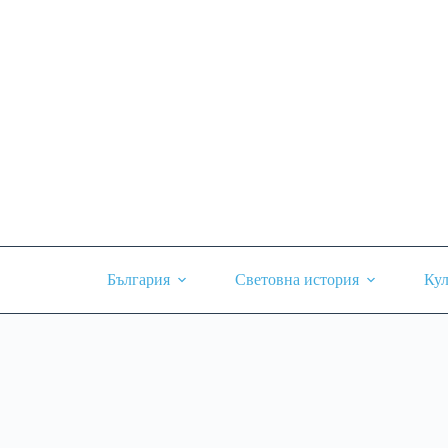
Skip
to
content
България
Световна история
Кул