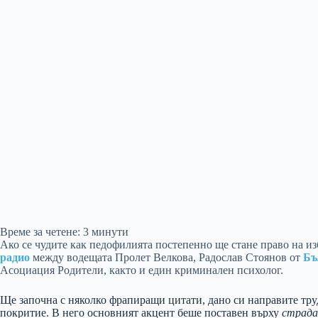
Време за четене:
3
минути
Ако се чудите как педофилията постепенно ще стане право на изб
радио
между водещата Пролет Велкова, Радослав Стоянов от
Бъ
Асоциация Родители, както и един криминален психолог.
Ще започна с няколко фрапиращи цитати, дано си направите труд
покритие. В него основният акцент беше поставен върху
страда