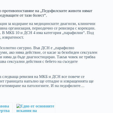
ато противопоставяне на „Педофилските животи нямат
ледуващите от тази болест“.
ция за кодиране на медицинските диагнози, клинични
авна организация, периодично се ревизира с корекции.
. В МКБ 10 и ДСН 4 има категория „парафилии“. Под
, извратеност.
абсолютно сигурно. Във ДСН е „парафилно
ми, ако няма действие, се касае за безобиден сексуален
и няма да бъде диагностициран. Такъв човек не трябва
шва сексуални действия с бебето на съседите
яка следваща ревизия на МКБ и ДСН все повече се
ент границата напълно ще отпадне и извращенията ще
а легитимиране на патологиите. И на педофилите…