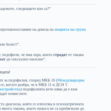
адежите, следващите кои са?“
 противопоставяне на девиза на
акцията на група
ази болест“.
 с педофили, че има хора, които
страдат
от такава
ват
до сексуално насилие“.
ецата!
те за педофилия, според МКБ 10 (
Международна
се, когато разбра, че в МКБ 11 и ДСН 5
азстройства
) педофилията вече няма да е към
падат помислите.
то диагноза, която се използва в психиатричната
 много такива, които никога не са прибягвали до