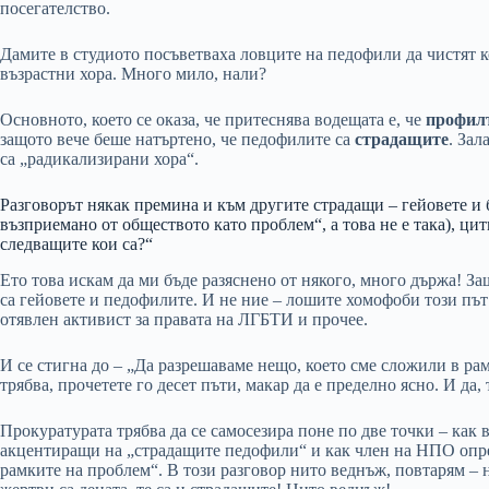
посегателство.
Дамите в студиото посъветваха ловците на педофили да чистят ко
възрастни хора. Много мило, нали?
Основното, което се оказа, че притеснява водещата е, че
профил
защото вече беше натъртено, че педофилите са
страдащите
. За
са „радикализирани хора“.
Разговорът някак премина и към другите страдащи – гейовете и б
възприемано от обществото като проблем“, а това не е така), ци
следващите кои са?“
Ето това искам да ми бъде разяснено от някого, много държа! За
са гейовете и педофилите. И не ние – лошите хомофоби този път
отявлен активист за правата на ЛГБТИ и прочее.
И се стигна до – „Да разрешаваме нещо, което сме сложили в ра
трябва, прочетете го десет пъти, макар да е пределно ясно. И да
Прокуратурата трябва да се самосезира поне по две точки – как 
акцентиращи на „страдащите педофили“ и как член на НПО опре
рамките на проблем“. В този разговор нито веднъж, повтарям – 