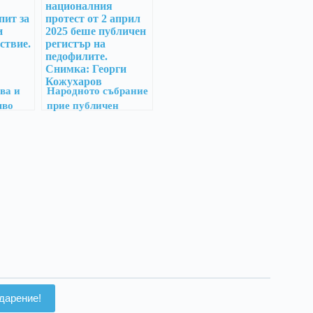
ва и
Народното събрание
яво
прие публичен
регистър на
педофилите – когато
обществото избра
децата пред
разделението
дарение!