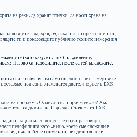
рита на реки, да хранят птички, да носят храна на
ът
на ловците – да,
профил
, сякаш те са престъпниците,
лавящите ги и показващите публично техните намерения
ежанците (като казусът с тях бил „явление,
тирам: „Първо са педофилите, после са гей младежите,
щото аз си го обяснявам само по един начин – жертвите
 поставяме под един знаменател двете, а юрист в БХК,
мката на проблем“. Осмисляте ли прочетеното? Ако
, точно това са думите на Радослав Стоянов от БХК.
в радио с национален лиценз се водят разговори,
деля педофилията като „нещо, което сме сложили в
нито веднъж не беше споменато, че единствените