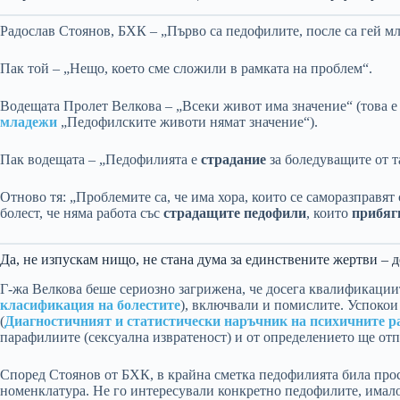
Радослав Стоянов, БХК – „Първо са педофилите, после са гей мл
Пак той – „Нещо, което сме сложили в рамката на проблем“.
Водещата Пролет Велкова – „Всеки живот има значение“ (това е
младежи
„Педофилските животи нямат значение“).
Пак водещата – „Педофилията е
страдание
за боледуващите от т
Отново тя: „Проблемите са, че има хора, които се саморазправят
болест, че няма работа със
страдащите педофили
, които
прибяг
Да, не изпускам нищо, не стана дума за единствените жертви – д
Г-жа Велкова беше сериозно загрижена, че досега квалификации
класификация на болестите
), включвали и помислите. Успокои 
(
Диагностичният и статистически наръчник на психичните р
парафилиите (сексуална извратеност) и от определението ще от
Според Стоянов от БХК, в крайна сметка педофилията била прос
номенклатура. Не го интересували конкретно педофилите, имало