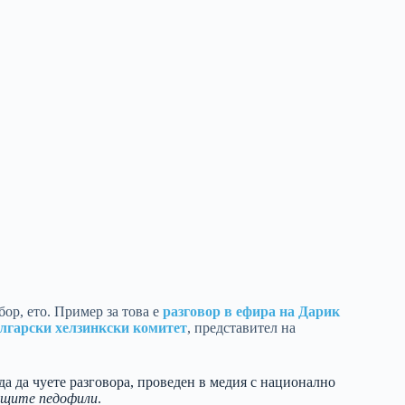
ор, ето. Пример за това е
разговор в ефира на Дарик
лгарски хелзинкски комитет
, представител на
а да чуете разговора, проведен в медия с национално
щите педофили
.