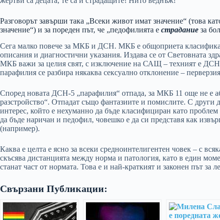
жертви са децата, те са и страдащите! Нито веднъж!
Разговорът завърши така „Всеки живот имат значение“ (това к
значение“) и за пореден път, че „педофилията е
страдание
за бо
Сега малко повече за МКБ и ДСН. МКБ е общоприета класифика
описания и диагностични указания. Издава се от Световната здр
МКБ важи за целия свят, с изключение на САЩ – техният е ДСН
парафилия се разбира някаква сексуално отклонение – перверзия
Според новата ДСН-5 „парафилия“ отпада, за МКБ 11 още не е 
разстройство“. Отпадат също фантазиите и помислите. С други ду
интерес, който е нехуманно да бъде класифициран като проблем 
да бъде наричан и педофил, човешко е да си представя как извър
(например).
Каква е целта е ясно за всеки средноинтелигентен човек – с вс
скъсява дистанцията между норма и патология, като в един мом
станат част от нормата. Това е и най-краткият и законен път з
Свързани Публикации: