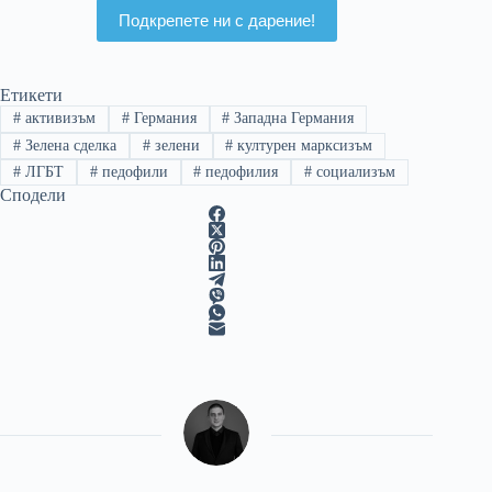
Подкрепете ни с дарение!
Етикети
#
активизъм
#
Германия
#
Западна Германия
#
Зелена сделка
#
зелени
#
културен марксизъм
#
ЛГБТ
#
педофили
#
педофилия
#
социализъм
Сподели