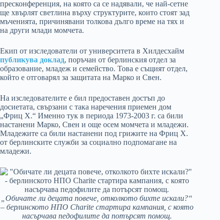
пресконференция, на която са се надявали, че най-сетне
ще хвърлят светлина върху структурите, които стоят зад
мъченията, причинявани толкова дълго време на тях и
на други млади момчета.
Екип от изследователи от университета в Хилдесхайм
публикува доклад
, поръчан от берлинския отдел за
образование, младеж и семейство. Това е същият отдел,
който е отговарял за защитата на Марко и Свен.
На изследователите е бил предоставен достъп до
досиетата, свързани с така наречения приемен дом
„Фриц Х.“ Именно тук в периода 1973-2003 г. са били
настанени Марко, Свен и още осем момчета и младежи.
Младежите са били настанени под грижите на Фриц Х.
от берлинските служби за социално подпомагане на
младежи.
„Обичате ли децата повече, отколкото бихте искали?“
– берлинското НПО Charite стартира кампания, с която
насърчава педофилите да потърсят помощ.