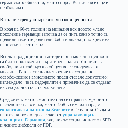
германското общество, която според Кентлер все още е
необходима.
Въстание срещу остарелите морални ценности
В края на 60-те години на миналия век новото младо
поколение германци започва да се пита какво точно са
правили техните родители, баби и дядовци по време на
нацисткия Трети райх.
Всички традиционни и авторитарни морални ценности
са били подложени на критичен анализ. Утопията за
свободно и необвързано общество се споделяла от
мнозина. В това силно настроение на социално
освобождение немислимото преди ставало допустимо:
изглеждало, че за педофилите е приемливо да се отдават
на сексуалността си с малки деца.
Сред онези, които се опитват да се справят с мрачното
наследство на всичко, което 1968 г. символизира, е
екологичната партия на Зелените
в Германия. Същата
партия, впрочем, днес е част от
управляващата
коалиция в Германия
, заедно със социалистите от SPD
и левите либерали от FDP.