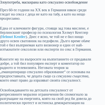
Злоупотреба, маскирана като сексуално освобождение
През 60-те години на ХХ век в Германия някои среди
гледат на секса с деца не като на табу, а като на нещо
прогресивно
.
Една от ключовите фигури, стоящи зад това мислене, е
берлинският професор по психология Хелмут Кентлер
(
Helmut Kentler
). Днес е ясно, че той не е бил нищо
друго освен сватовник на педофили. Дълго време обаче
той е бил възприеман като визионер и един от най-
изтъкнатите сексолози или експерти по секс в Германия.
Книгите му по въпросите на възпитанието се продавали
добре, а той бил популярен експерт и коментатор по
радиото и телевизията. Неговата теория за
„еманципиращо сексуално образование“ се основава на
предпоставката, че децата също са
сексуални същества
,
които имат право да изразяват своята сексуалност.
Освобождаването на детската сексуалност от
репресивните морални ограничения би спомогнало за
разгръщане на енергията, която на свой ред би довела до
политически протест и истинска демократизация на