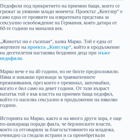
Педофили под прикритието на приемни бащи, които се
грижат за уязвими млади момчета: Проектът „Кентлер“ е
само една от проявите на извратената представа за
сексуално освобождение на Германия, която датира от
60-те години на миналия век.
„Животът ни е съсипан“, казва Марко. Той е една от
жертвите на
проекта „Кентлър“
, който в продължение
на десетилетия настанява бездомни деца при
мъже
педофили
.
Марко вече е на 40 години, но не бихте предположили.
Няма и никакви признаци за травматичните
преживявания, през които е преминал, започвайки,
когато е бил само на девет години. От тази възраст
нататък той е във властта на приемен баща педофил,
който го насилва сексуално в продължение на няколко
години.
Историята на Марко, както и на много други хора, е още
по-шокираща поради факта, че берлинските власти,
които са отговаряли за благосъстоянието на младежа,
очевидно са гледали встрани и са пренебрегвали