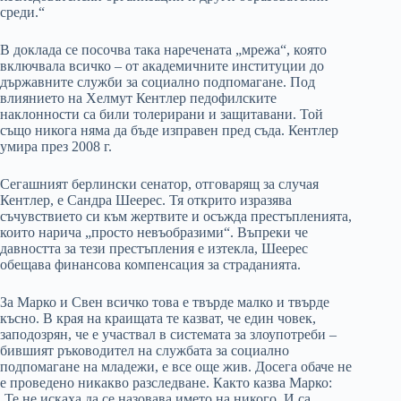
среди.“
В доклада се посочва така наречената „мрежа“, която
включвала всичко – от академичните институции до
държавните служби за социално подпомагане. Под
влиянието на Хелмут Кентлер педофилските
наклонности са били толерирани и защитавани. Той
също никога няма да бъде изправен пред съда. Кентлер
умира през 2008 г.
Сегашният берлински сенатор, отговарящ за случая
Кентлер, е Сандра Шеерес. Тя открито изразява
съчувствието си към жертвите и осъжда престъпленията,
които нарича „просто невъобразими“. Въпреки че
давността за тези престъпления е изтекла, Шеерес
обещава финансова компенсация за страданията.
За Марко и Свен всичко това е твърде малко и твърде
късно. В края на краищата те казват, че един човек,
заподозрян, че е участвал в системата за злоупотреби –
бившият ръководител на службата за социално
подпомагане на младежи, е все още жив. Досега обаче не
е проведено никакво разследване. Както казва Марко:
„Те не искаха да се назовава името на никого. И са