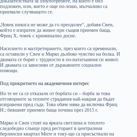
доказателствата за злоупотребите, на които е бил
подложен, или, което е още по-лошо, мълчаливо са
приемали случващото се.
„Човек никога не може да го преодолее“, добавя Свен,
който е изпратен да живее при същия приемен баща,
Фриц Х, човек с криминално досие.
Насилието и малтретирането, през които са преминали,
са оставили у Свен и Марко дълбоко чувство на болка. И
двамата се борят с трудности в по-нататъшния си живот.
И двамата са зависими от държавните социални
помощи.
Под прикритието на академичния интерес
Но те не са се отказали от борбата си – борба за това
отговорните за техните страдания най-накрая да бъдат
изправени пред съда. Това обаче няма да включва Фриц
Н.; бившият приемен баща почива през 2015 г.
Марко и Свен стоят на ярката светлина и топлото
следобедно слънце пред ресторант в централния
берлински квартал Мите и току-що са присъствали на