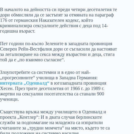
В началото на дейността си преди четири десетилетия те
дори обмисляли да се застъпят за отмяната на параграф
176 от германския Наказателен кодекс, който
криминализира сексуалните действия с деца под 14-
годишна възраст.
Пет години по-късно Зелените в западната провинция
Северен Рейн-Вестфалия дори се съгласили да настояват
за легализиране на секса между възрастни и деца, стига
той да е „по взаимно съгласие“.
Злоупотребите са системни и в едно от най-
„прогресивните“ училища в Западна Германия:
интерната „Оденвалд“
в югозападната провинция
Хесен. През трите десетилетия от 1966 г. до 1989 г.
жертви на сексуални посегателства са станали 900
ученици.
Съществува връзка между училището в Оденвалд и
проекта „Кентлер“: И в двата случая берлинските
служби за подпомагане на младежта са изпратили
считаните за „трудни момчета“ на място, където те са
били подложени на системно насилие.