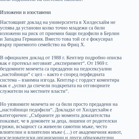
Изложени и изоставени
Настоящият доклад на университета в Хилдесхайм не
успява да установи колко точно младежи са били
изложени на риск от приемни бащи педофили в Берлин
и Западна Германия. Вместо това той се е фокусирал
върху приемното семейство на Фриц Х.
В официален доклад от 1988 г. Кентлер подробно описва
как е протекъл неговият „експеримент“. От 1969 г.
бездомните момчета са предадени на педосексуални
„настойници“ с цел – както е според перфидната
система – взаимна изгода. Кентлър с гордост коментира
как е „успял да спечели подкрепата на отговорните
служители на местните власти“.
Но уязвимите момчета не са били просто предадени на
„настойници педофили“. Докладът от Хилдесхайм е
категоричен: „Събраните до момента доказателства
показват, че в домовете за деца, лишени от родителски
грижи, всъщност са живеели самотни мъже, често
влиятелни и влиятелни мъже (…) от академичния живот,
изследователски организации и други образователни