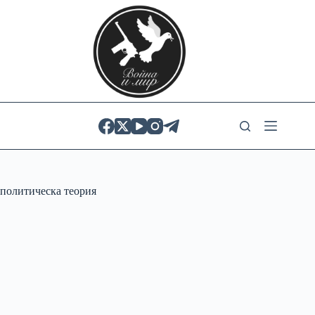
Skip
to
content
политическа теория