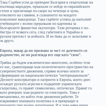
Така Сърбия успя да превърне България в свърталище на
пълчища мародери, пръкнали се нейде из евразийските
степи и приличащи по-скоро на чеченци и хуни,
отколкото на славяни, в съзнанието на младото
поколение македонци. Така сърбите успяха да напълнят
учебниците с волни преразкази по картинка за
българските фашистки окупатори. Тази реторика е по-
бистра от всякога сега, след събитията в Украйна и
руския претекст за войната. И не бива да се залъгваме и
за друго.
Европа, макар да ни признава за част от далечното си
роднинство, не ни разглежда все още като “свои”.
Трябва да бъдем изключително мнителни, особено тези
от нас, гравитиращи към политическото пространство на
суверенистките движения, спрямо всички опити за
сформиране на националистически “интернационали”.
Десните консерватори и патриоти в Европа, които днес
осъждат руската агресия и подкрепят украинската
съпротива, го правят символично, оптически. Правят го
като реверанс към родните си електорати. Това е
механизмът, по който тези движения работят. Те
изкривяват външната политика и я превръщат в
проценти при родни допитвания. И в това няма нищо