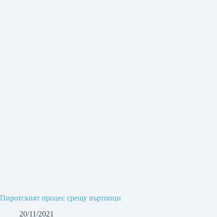
Пиротският процес срещу въртопци
20/11/2021