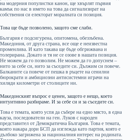
на модерния популистки канон, ще хвърлят първия
камък по нас в името на това да сигнализират на
собствения си електорат моралната си позиция.
Това ще бъде позволено, защото сме слаби.
България е подсигурена, опитомена, обеззъбена.
Македония, от друга страна, все още е неизвестна
променлива. И като такава ще бъде обгрижвана и
толерирана. Докато и тя не се озове в нашата позиция.
Не можем да го позволим. Не можем да го допуснем –
нито за себе си, нито за съседите си. Дължим си повече.
Балканите са повече от пешка в ръцете на сенилни
бюрократи и амбициозни антисистемни играчи на
хиляди километри от столиците ни.
Македонският въпрос е ценен, защото е нещо, което
интуитивно разбираме. И за себе си и за съседите си.
Това е темата, която успя да събере на едно място, в една
кауза, последователи на ген. Луков с народен
представител от Демократична България. Това е темата,
която накара дори БСП да изглежда като партия, която е
дълбоко загрижена за националния интерес на родината.