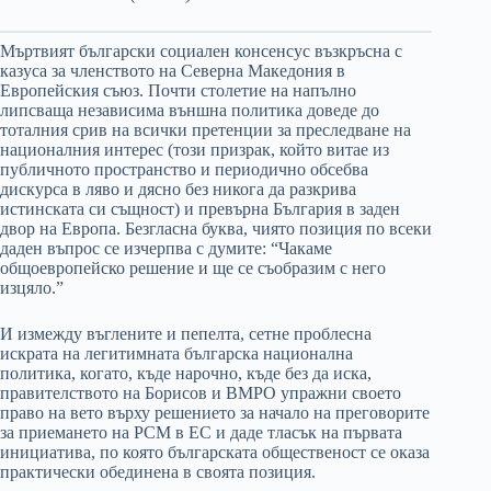
Мъртвият български социален консенсус възкръсна с
казуса за членството на Северна Македония в
Европейския съюз. Почти столетие на напълно
липсваща независима външна политика доведе до
тоталния срив на всички претенции за преследване на
националния интерес (този призрак, който витае из
публичното пространство и периодично обсебва
дискурса в ляво и дясно без никога да разкрива
истинската си същност) и превърна България в заден
двор на Европа. Безгласна буква, чиято позиция по всеки
даден въпрос се изчерпва с думите: “Чакаме
общоевропейско решение и ще се съобразим с него
изцяло.”
И измежду въглените и пепелта, сетне проблесна
искрата на легитимната българска национална
политика, когато, къде нарочно, къде без да иска,
правителството на Борисов и ВМРО упражни своето
право на вето върху решението за начало на преговорите
за приемането на РСМ в ЕС и даде тласък на първата
инициатива, по която българската общественост се оказа
практически обединена в своята позиция.