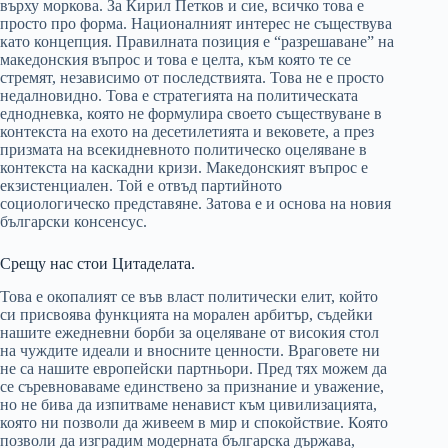
върху моркова. За Кирил Петков и сие, всичко това е
просто про форма. Националният интерес не съществува
като концепция. Правилната позиция е “разрешаване” на
македонския въпрос и това е целта, към която те се
стремят, независимо от последствията. Това не е просто
недалновидно. Това е стратегията на политическата
еднодневка, която не формулира своето съществуване в
контекста на ехото на десетилетията и вековете, а през
призмата на всекидневното политическо оцеляване в
контекста на каскадни кризи. Македонският въпрос е
екзистенциален. Той е отвъд партийното
социологическо представяне. Затова е и основа на новия
български консенсус.
Срещу нас стои Цитаделата.
Това е окопалият се във власт политически елит, който
си присвоява функцията на морален арбитър, съдейки
нашите ежедневни борби за оцеляване от високия стол
на чуждите идеали и вносните ценности. Враговете ни
не са нашите европейски партньори. Пред тях можем да
се съревноваваме единствено за признание и уважение,
но не бива да изпитваме ненавист към цивилизацията,
която ни позволи да живеем в мир и спокойствие. Която
позволи да изградим модерната българска държава,