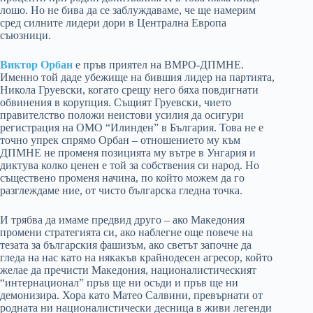
лошо. Но не бива да се заблуждаваме, че ще намерим
сред силните лидери дори в Централна Европа
съюзници.
Виктор Орбан
е пръв приятел на ВМРО-ДПМНЕ.
Именно той даде убежище на бившия лидер на партията,
Никола Груевски, когато срещу него бяха повдигнати
обвинения в корупция. Същият Груевски, чието
правителство положи неистови усилия да осигури
регистрация на ОМО “Илинден” в България. Това не е
точно упрек спрямо Орбан – отношението му към
ДПМНЕ не променя позицията му вътре в Унгария и
диктува колко ценен е той за собствения си народ. Но
съществено променя начина, по който можем да го
разглеждаме ние, от чисто българска гледна точка.
И трябва да имаме предвид друго – ако Македония
промени стратегията си, ако наблегне още повече на
тезата за българския фашизъм, ако светът започне да
гледа на нас като на някакъв крайнодесен агресор, който
желае да пречисти Македония, националистическият
“интернационал” пръв ще ни осъди и пръв ще ни
демонизира. Хора като Матео Салвини, превърнати от
родната ни националистически десница в живи легенди