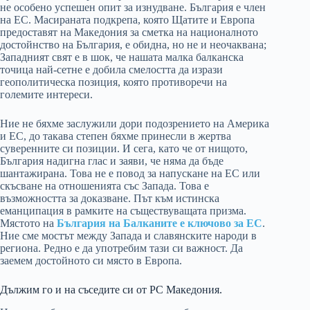
не особено успешен опит за изнудване. България е член
на ЕС. Масираната подкрепа, която Щатите и Европа
предоставят на Македония за сметка на националното
достойнство на България, е обидна, но не и неочаквана;
Западният свят е в шок, че нашата малка балканска
точица най-сетне е добила смелостта да изрази
геополитическа позиция, която противоречи на
големите интереси.
Ние не бяхме заслужили дори подозрението на Америка
и ЕС, до такава степен бяхме принесли в жертва
суверенните си позиции. И сега, като че от нищото,
България надигна глас и заяви, че няма да бъде
шантажирана. Това не е повод за напускане на ЕС или
скъсване на отношенията със Запада. Това е
възможността за доказване. Път към истинска
еманципация в рамките на съществуващата призма.
Мястото на
България на Балканите е ключово за ЕС
.
Ние сме мостът между Запада и славянските народи в
региона. Редно е да употребим тази си важност. Да
заемем достойното си място в Европа.
Дължим го и на съседите си от РС Македония.