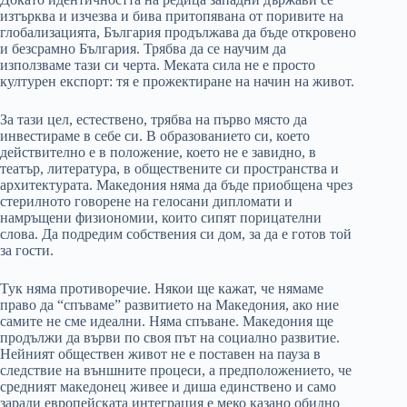
изтърква и изчезва и бива притопявана от поривите на
глобализацията, България продължава да бъде откровено
и безсрамно България. Трябва да се научим да
използваме тази си черта. Меката сила не е просто
културен експорт: тя е прожектиране на начин на живот.
За тази цел, естествено, трябва на първо място да
инвестираме в себе си. В образованието си, което
действително е в положение, което не е завидно, в
театър, литература, в обществените си пространства и
архитектурата. Македония няма да бъде приобщена чрез
стерилното говорене на гелосани дипломати и
намръщени физиономии, които сипят порицателни
слова. Да подредим собствения си дом, за да е готов той
за гости.
Тук няма противоречие. Някои ще кажат, че нямаме
право да “спъваме” развитието на Македония, ако ние
самите не сме идеални. Няма спъване. Македония ще
продължи да върви по своя път на социално развитие.
Нейният обществен живот не е поставен на пауза в
следствие на външните процеси, а предположението, че
средният македонец живее и диша единствено и само
заради европейската интеграция е меко казано обидно