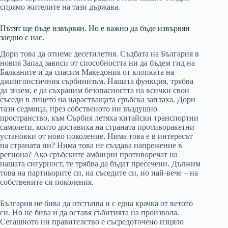
спрямо жителите на тази държава.
Пътят ще бъде извървян. Но е важно да бъде извървян
заедно с нас.
Дори това да отнеме десетилетия. Съдбата на България в
новия Запад зависи от способността ни да бъдем гид на
Балканите и да спасим Македония от клопката на
джингоистичния сърбинизъм. Нашата функция, трябва
да знаем, е да съхраним безопасността на всички свои
съседи в лицето на нарастващата сръбска заплаха. Дори
тази седмица, през собственото ни въздушно
пространство, към Сърбия летяха китайски транспортни
самолети, които доставиха на страната противоракетни
установки от ново поколение. Нима това е в интересът
на страната ни? Нима това не създава напрежение в
региона? Ако сръбските амбиции противоречат на
нашата сигурност, те трябва да бъдат пресечени. Дължим
това на партньорите си, на съседите си, но най-вече – на
собствените си поколения.
България не бива да отстъпва и с една крачка от ветото
си. Но не бива и да оставя събитията на произвола.
Сегашното ни правителство е съсредоточено изцяло