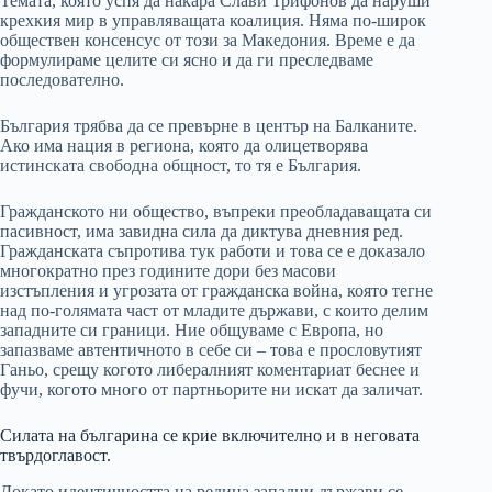
Темата, която успя да накара Слави Трифонов да наруши
крехкия мир в управляващата коалиция. Няма по-широк
обществен консенсус от този за Македония. Време е да
формулираме целите си ясно и да ги преследваме
последователно.
България трябва да се превърне в център на Балканите.
Ако има нация в региона, която да олицетворява
истинската свободна общност, то тя е България.
Гражданското ни общество, въпреки преобладаващата си
пасивност, има завидна сила да диктува дневния ред.
Гражданската съпротива тук работи и това се е доказало
многократно през годините дори без масови
изстъпления и угрозата от гражданска война, която тегне
над по-голямата част от младите държави, с които делим
западните си граници. Ние общуваме с Европа, но
запазваме автентичното в себе си – това е прословутият
Ганьо, срещу когото либералният коментариат беснее и
фучи, когото много от партньорите ни искат да заличат.
Силата на българина се крие включително и в неговата
твърдоглавост.
Докато идентичността на редица западни държави се