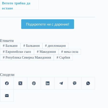
Ветото трябва да
остане
Подкрепете ни с дарение!
Етикети
#
Балкани
#
Балкания
#
дипломация
#
Европейски съюз
#
Македония
#
мека сила
#
Република Северна Македония
#
Сърбия
Сподели