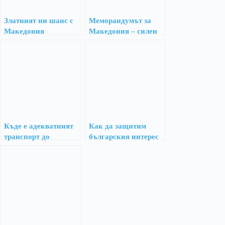
Златният ни шанс с
Меморандумът за
Македония
Македония – силен
коз или автогол
Къде е адекватният
Как да защитим
транспорт до
българския интерес
Македония?
в преговорите със
Северна Македония?