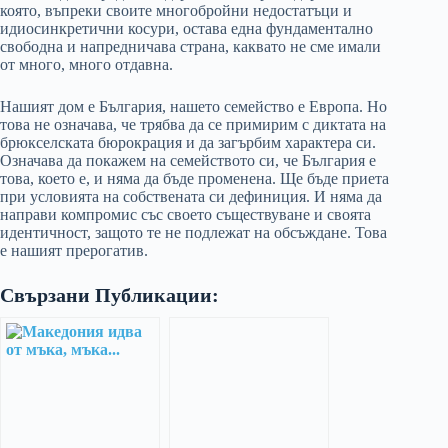
която, въпреки своите многобройни недостатъци и
идиосинкретични косури, остава една фундаментално
свободна и напредничава страна, каквато не сме имали
от много, много отдавна.
Нашият дом е България, нашето семейство е Европа. Но
това не означава, че трябва да се примирим с диктата на
брюкселската бюрокрация и да загърбим характера си.
Означава да покажем на семейството си, че България е
това, което е, и няма да бъде променена. Ще бъде приета
при условията на собствената си дефиниция. И няма да
направи компромис със своето съществуване и своята
идентичност, защото те не подлежат на обсъждане. Това
е нашият прерогатив.
Свързани Публикации: