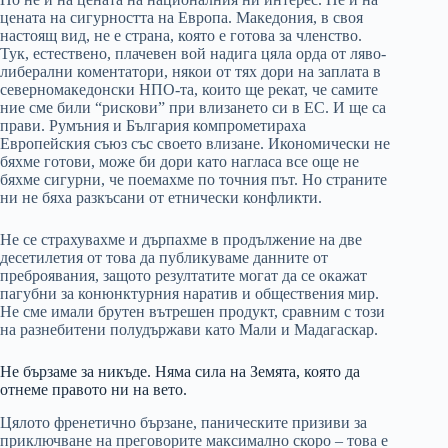
цената на сигурността на Европа. Македония, в своя
настоящ вид, не е страна, която е готова за членство.
Тук, естествено, плачевен вой надига цяла орда от ляво-
либерални коментатори, някои от тях дори на заплата в
северномакедонски НПО-та, които ще рекат, че самите
ние сме били “рискови” при влизането си в ЕС. И ще са
прави. Румъния и България компрометираха
Европейския съюз със своето влизане. Икономически не
бяхме готови, може би дори като нагласа все още не
бяхме сигурни, че поемахме по точния път. Но страните
ни не бяха разкъсани от етнически конфликти.
Не се страхувахме и дърпахме в продължение на две
десетилетия от това да публикуваме данните от
преброявания, защото резултатите могат да се окажат
пагубни за конюнктурния наратив и обществения мир.
Не сме имали брутен вътрешен продукт, сравним с този
на разнебитени полудържави като Мали и Мадагаскар.
Не бързаме за никъде. Няма сила на Земята, която да
отнеме правото ни на вето.
Цялото френетично бързане, паническите призиви за
приключване на преговорите максимално скоро – това е