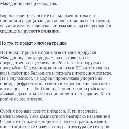
Македония бива ръководена.
Европа знае това, тя не е сляпа: именно това е и
причината редица западни анализатори да се страхуват,
че уязвимата македонска система може да се превърне в
средище на
руското влияние
.
Но тук те правят ключова грешка.
Истинският риск не произлиза от една проруска
Македония, която продължава настоящото си
посредствено съществуване. Рискът е от проруска и
просръбска Македония, която влиза в ЕС като троянски
кон и саботира Балканите и тяхната интеграция отвътре.
Не е случайност, че Сърбия продължава упорито да
повтаря рефрена за влизането в Европейския съюз като
висша цел – това би било идеалният начин сръбската
държава да си отмъсти за причинените страдания. Като
разбие съюза отвътре.
Сърбия познава своите интереси. И ги преследва
целенасочено. Така компактното българско население в
Сърбия е изтикано в порутен ъгъл на страната, където
инвестиции не се правят и инфраструктура не се строи.