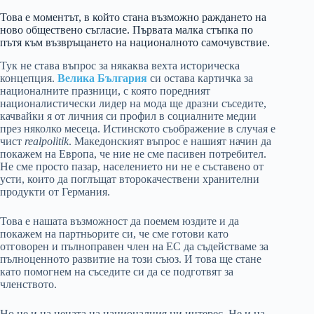
Това е моментът, в който стана възможно раждането на
ново обществено съгласие. Първата малка стъпка по
пътя към възвръщането на националното самочувствие.
Тук не става въпрос за някаква вехта историческа
концепция.
Велика България
си остава картичка за
националните празници, с която поредният
националистически лидер на мода ще дразни съседите,
качвайки я от личния си профил в социалните медии
през няколко месеца. Истинското съображение в случая е
чист
realpolitik
. Македонският въпрос е нашият начин да
покажем на Европа, че ние не сме пасивен потребител.
Не сме просто пазар, населението ни не е съставено от
усти, които да поглъщат второкачествени хранителни
продукти от Германия.
Това е нашата възможност да поемем юздите и да
покажем на партньорите си, че сме готови като
отговорен и пълноправен член на ЕС да съдействаме за
пълноценното развитие на този съюз. И това ще стане
като помогнем на съседите си да се подготвят за
членството.
Но не и на цената на националния ни интерес. Не и на