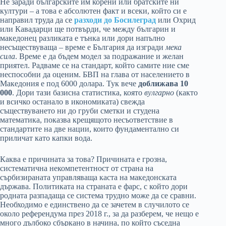
Не заради българските им корени или братските ни
култури – а това е абсолютен факт и всеки, който си е
направил труда да се
разходи до Босилеград
или Охрид
или Кавадарци ще потвърди, че между българин и
македонец разликата е тънка или дори напълно
несъществуваща – време е България да изгради
мека
сила
. Време е да бъдем модел за подражание и желан
приятел. Радваме се на стандарт, който самите ние сме
неспособни да оценим. БВП на глава от населението в
Македония е под 6000 долара. Тук вече
доближава 10
000
. Дори тази базисна статистика, която
вулгарно
(както
и всичко останало в икономиката) свежда
съществуването ни до груби сметки и студена
математика, показва крещящото несъответствие в
стандартите на две нации, които фундаментално си
приличат като капки вода.
Каква е причината за това? Причината е грозна,
систематична некомпетентност от страна на
сърбизираната управляваща каста на македонската
държава. Политиката на страната е фарс, с който дори
родната разпадаща се система трудно може да се сравни.
Необходимо е единствено да се зачетем в случилото се
около референдума през 2018 г., за да разберем, че нещо е
много дълбоко сбъркано в начина, по който съседна