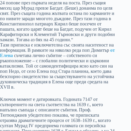
24 попове през първата неделя на поста. През същия
месец цар Мурад превзе Багдат. (Беше) донанма по целя
свят. През същата година жътвата остана по харманите и
по нивите заради многото дъждове. През тази година в
Константинопол патриарх Кирил беше посечен от
пашата, когато царят беше на Багдат, подучен от Кирил
Карафитирски и Клементий Търновски и други подобни
хамази. Тогава аз бях на 45 години.“
Тази приписка е изключителна със своята наситеност на
информация. В рамките на няколко реда поп Димитър
от
Елена
съчетава лично събитие – собственото си
ръкоположение – с глобални политически и църковни
катаклизми. Той се самоидентифицира ясно като син на
поп Недо, от село Елена под Стара планина, което дава
безспорно свидетелство за съществуването на устойчива
духовническа традиция в Елена още преди средата на
XVII в.
Ключов момент е датировката. Годината 7147 от
сътворението на света съответства на 1639 г., което
напълно съвпада с описаните събития. Проф.
Тютюнджиев убедително показва, че приписката
отразява драматичните процеси от 1638–1639 г., когато
султан Мурад IV предприема голямата си персийска
кампания. През ноември 1638 г. Багдад е обсаден, а на 24