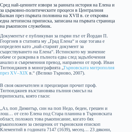
Сред най-ценните извори за ранната история на Елена и
за църковно-политическите процеси в Централния
Балкан през първата половина на XVII в. се откроява
една летописна приписка, записана на първата страница
на ръкописен служебник.
Документът е публикуван за първи път от Йордан П.
Георгиев в статията му „Град Елена“ и още тогава е
определен като „най-старият документ за
съществуването на Елена“. Истинското му значение
обаче се разкрива в пълнота едва след задълбочения
анализ и съвременния превод, направени от проф. Иван
Тютюнджиев в монографията „
Търновската митрополия
през XV–XIX
в.“ (Велико Търново, 2007).
В своя окончателен и прецизиран прочит проф.
Тютюнджиев възстановява пълния смисъл на
приписката, която гласи:
„Аз, поп Димитър, син на поп Недо, беден, грешен и
лош… от село Елена под Стара планина в Търновската
област, положих това ръкописание, когато бях
ръкоположен за свещеник от търновския епископ
Клементий в годината 7147 (1639), месец… 23 дякони,