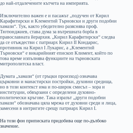
до най-отдалечените кътчета на империята.
Изключително важен е и пасажът „подучен от Кирил
Карафитирски и Клементий Търновски и други подобни
хамази“. Тук, както убедително разяснява проф.
Тютюнджиев, става дума за вътрешната борба в
православната йерархия. „Кирил Карафитирски“ следва
да се отъждестви с патриарх Кирил II Кондарис,
противник на Кирил I Лукарис, а „Клементий
Търновски“ е викарийният епископ Климент, който по
това време изпълнява функциите на търновската
митрополитска власт.
Думата „хамази“ (от гръцки произход) означава
църковни и манастирски постройки, духовни средища,
но в този контекст има и по-широк смисъл – хора и
институции, обвързани с определени духовно-
политически кръгове. Така изразът „други подобни
хамази“ обозначава цяла мрежа от духовни среди и лица,
замесени в интригите срещу патриарх Кирил I.
На този фон приписката придобива още по-дълбоко
значение.