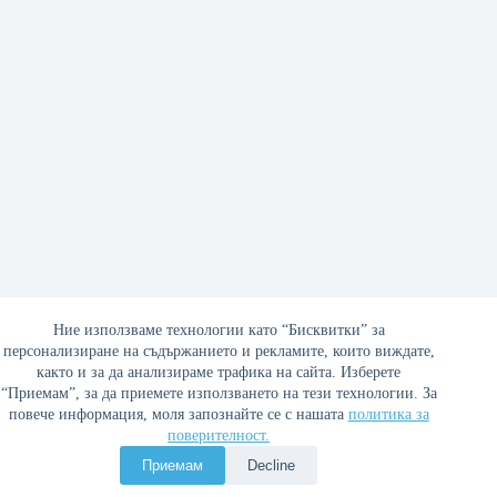
Ние използваме технологии като “Бисквитки” за
персонализиране на съдържанието и рекламите, които виждате,
както и за да анализираме трафика на сайта. Изберете
Ненужните регулации в България
“Приемам”, за да приемете използването на тези технологии. За
повече информация, моля запознайте се с нашата
политика за
08/10/2018
поверителност.
Политика за поверителност
Приемам
Decline
Copyright © 2026 Война и мир. Сайтът е оптимизиран от
Сергей Петров - Араджиони
и агенция
Атаман