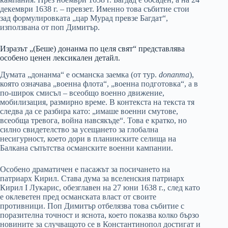
декември 1638 г. – превзет. Именно това събитие стои
зад формулировката „цар Мурад превзе Багдат“,
използвана от поп Димитър.
Изразът „(Беше) донанма по целя свят“ представлява
особено ценен лексикален детайл.
Думата „донанма“ е османска заемка (от тур.
donanma
),
която означава „военна флота“, „военна подготовка“, а в
по-широк смисъл – всеобщо военно движение,
мобилизация, размирно време. В контекста на текста тя
следва да се разбира като: „имаше военни смутове,
всеобща тревога, война навсякъде“. Това е кратко, но
силно свидетелство за усещането за глобална
несигурност, което дори в планинските селища на
Балкана съпътства османските военни кампании.
Особено драматичен е пасажът за посичането на
патриарх Кирил. Става дума за вселенския патриарх
Кирил I Лукарис, обезглавен на 27 юни 1638 г., след като
е оклеветен пред османската власт от своите
противници. Поп Димитър отбелязва това събитие с
поразителна точност и яснота, което показва колко бързо
новините за случващото се в Константинопол достигат и