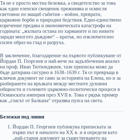
Тя не е просто местна бележка, а свидетелство за това
как един еленски свещеник преживява и осмисля
световни по мащаб събития – войни, преврати,
църковни борби и природни бедствия. Едно-единствено
изречение предава и икономическата катастрофа на
годината: „жътвата остана по харманите и по нивите
заради многото дъждове“ – кратък, но изключително
силен образ на глад и разруха.
В заключение, благодарение на първото публикуване от
Йордан П. Георгиев и най-вече на задълбочения анализ
на проф. Иван Тютюнджиев, тази приписка може да
бъде датирана сигурно в 1638–1639 г. Тя се превръща в
ключов документ не само за историята на Елена, но и за
разбирането на връзката между местните духовни
общности и големите църковно-политически процеси в
Османската империя през XVII в. Това е рядък пример
как „гласът от Балкана“ отразява пулса на света.
Бележки под линия
Йордан П. Георгиев публикува приписката за
първи път в началото на ХХ в. и я определя като
„най-стария документ за съществуването на