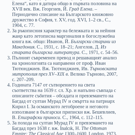
Елена“, като я датира общо в първата половина на
XVII век. Вж. Георгиев, Й.
Град Елена
. –
Периодично списание на Българското книжовно
дружество в София, т. XV, год. XVI, 1–2 св., С.,
1904, с. 77.
За ръкописния характер на бележката и за нейния
жанр като летописна маргиналия в богослужебна
книга вж. общо: Иванов, Й.
Български старини из
Македония
. С., 1931, с. 18–21; Ангелов, Д.
Из
старата българска литература
. С., 1971, с. 54–56.
Пълният съвременен превод и решаващият анализ
на хронологията са направени от проф. Иван
Тютюнджиев. Вж. Тютюнджиев, Ив.
Търновската
митрополия през XV–XIX в.
Велико Търново, 2007,
с. 207–209.
Годината 7147 от сътворението на света
съответства на 1639 г. сл. Хр. и напълно съвпада с
описаните събития – обсадата и превземането на
Багдад от султан Мурад IV и смъртта на патриарх
Кирил I. За османското летоброене и неговото
използване в български приписки вж. Бешевлиев,
В.
Епиграфски приноси
. С., 1964, с. 112–115.
За похода на султан Мурад IV и превземането на
Багдад през 1638 г. вж. İnalcık, H.
The Ottoman
Empire: The Classical Age 1300–1600
. London, 1973,