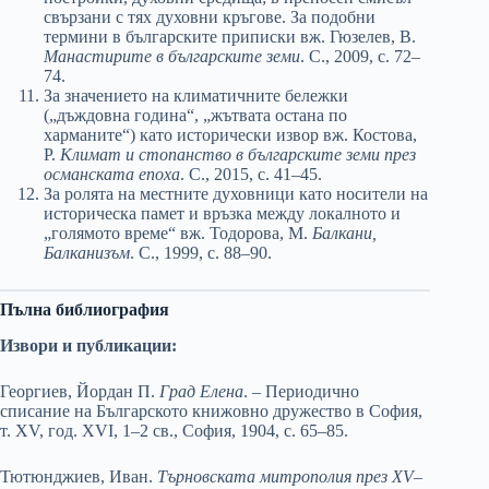
свързани с тях духовни кръгове. За подобни
термини в българските приписки вж. Гюзелев, В.
Манастирите в българските земи
. С., 2009, с. 72–
74.
За значението на климатичните бележки
(„дъждовна година“, „жътвата остана по
харманите“) като исторически извор вж. Костова,
Р.
Климат и стопанство в българските земи през
османската епоха
. С., 2015, с. 41–45.
За ролята на местните духовници като носители на
историческа памет и връзка между локалното и
„голямото време“ вж. Тодорова, М.
Балкани,
Балканизъм
. С., 1999, с. 88–90.
Пълна библиография
Извори и публикации:
Георгиев, Йордан П.
Град Елена
. – Периодично
списание на Българското книжовно дружество в София,
т. XV, год. XVI, 1–2 св., София, 1904, с. 65–85.
Тютюнджиев, Иван.
Търновската митрополия през XV–