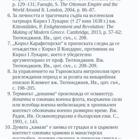
p. 129–131; Faroqhi, S.
The Ottoman Empire and the
World Around It
. London, 2004, p. 86–87.
За личността и трагичната съдба на вселенския
патриарх Кирил I Лукарис († 27 юни 1638 г.) вж.
Kitromilides, P.
Enlightenment and Revolution: The
Making of Modern Greece
. Cambridge, 2013, p. 57–62;
Тютюнджиев, Ив., цит. съч., с. 208.
„Кирил Карафитирски“ в приписката следва да се
отъждестви с Кирил II Кондарис, противник на
Кирил I Лукарис, което е убедително
аргументирано от проф. Тютюнджиев. Вж.
Тютюнджиев, Ив., цит. съч., с. 208–209.
За управлението на Търновската митрополия през
разглеждания период и за ролята на викарийния
епископ Климент вж. Тютюнджиев, Ив., цит. съч.,
с. 198–205.
Терминът „донанма“ произхожда от османотур.
donanma
и означава военна флота, въоръжени сили
или всеобща военна мобилизация; в хроникален
контекст обозначава военно размирно време. Вж.
Радев, Ив.
Османотурцизми в българския език
. С.,
1991, с. 143.
Думата „хамази“ е заемка от гръцки и в църковен
контекст означава храмови и манастирски
постройки, духовни средища; в преносен смисъл –