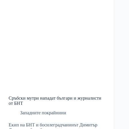
Сръбски мутри нападат българи и журналисти
от БНТ
Западните покрайнини
Екип на БНТ и босилеградчанинът Димитър