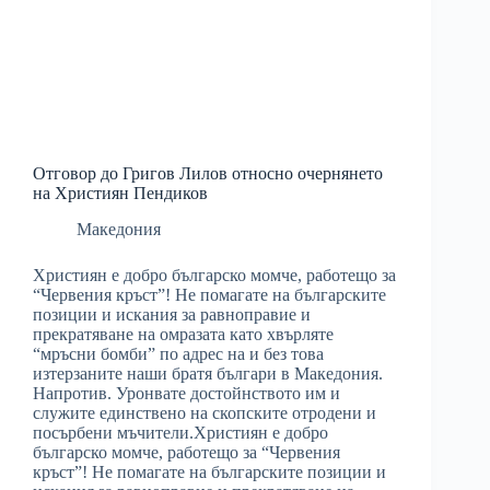
Отговор до Григов Лилов относно очернянето
на Християн Пендиков
Македония
Християн е добро българско момче, работещо за
“Червения кръст”! Не помагате на българските
позиции и искания за равноправие и
прекратяване на омразата като хвърляте
“мръсни бомби” по адрес на и без това
изтерзаните наши братя българи в Македония.
Напротив. Уронвате достойнството им и
служите единствено на скопските отродени и
посърбени мъчители.Християн е добро
българско момче, работещо за “Червения
кръст”! Не помагате на българските позиции и