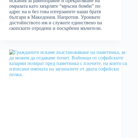
искания за равноправие и прекратяване на
омразата като хвърляте “мръсни бомби” по
адрес на и без това изтерзаните наши братя
българи в Македония. Напротив. Уронвате
достойнството им и служите единствено на
скопските отродени и посърбени мъчители.