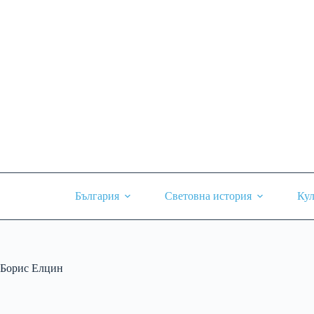
Skip
to
content
България
Световна история
Кул
Борис Елцин