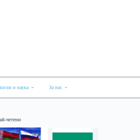
логии и наука
За нас
ай-четени