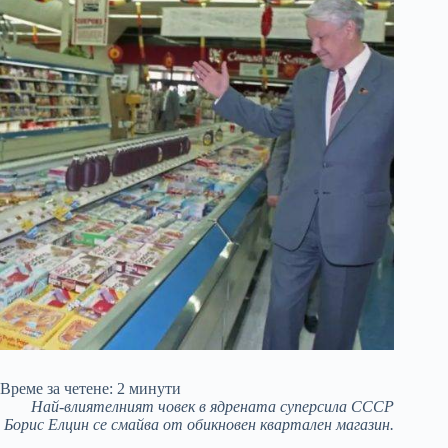
Време за четене:
2
минути
Най-влиятелният човек в ядрената суперсила СССР
Борис Елцин се смайва от обикновен квартален магазин.