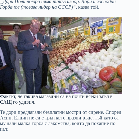
„Дори Политбюро няма такъв избор. Дори и господин
Горбачов (тогава лидер на СССР)“
, казва той.
Фактът, че такива магазини са на почти всеки ъгъл в
САЩ го удивил.
Те дори предлагали безплатни мостри от сирене. Според
Асин, Елцин не си е тръгнал с празни ръце, тъй като са
му дали малка торба с лакомства, които да похапне по
път.