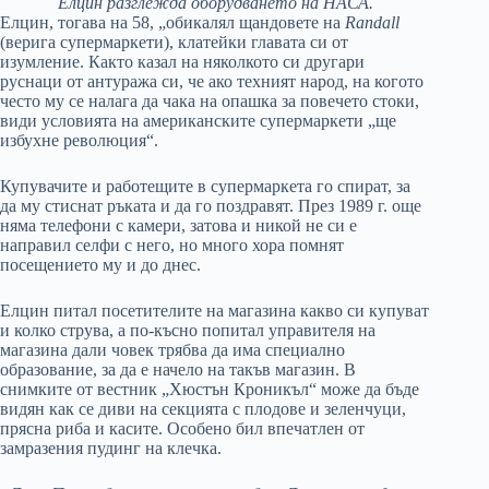
Елцин разглежда оборудването на НАСА.
Елцин, тогава на 58, „обикалял щандовете на
Randall
(верига супермаркети), клатейки главата си от
изумление. Както казал на няколкото си другари
руснаци от антуража си, че ако техният народ, на когото
често му се налага да чака на опашка за повечето стоки,
види условията на американските супермаркети „ще
избухне революция“.
Купувачите и работещите в супермаркета го спират, за
да му стиснат ръката и да го поздравят. През 1989 г. още
няма телефони с камери, затова и никой не си е
направил селфи с него, но много хора помнят
посещението му и до днес.
Елцин питал посетителите на магазина какво си купуват
и колко струва, а по-късно попитал управителя на
магазина дали човек трябва да има специално
образование, за да е начело на такъв магазин. В
снимките от вестник „Хюстън Кроникъл“ може да бъде
видян как се диви на секцията с плодове и зеленчуци,
прясна риба и касите. Особено бил впечатлен от
замразения пудинг на клечка.