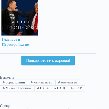
Гласност и
Перестройка по
американски?
Подкрепете ни с дарение!
Етикети
#
Борис Елцин
#
капитализъм
#
комунизъм
#
Михаил Горбачов
#
НАСА
#
САЩ
#
СССР
Сподели