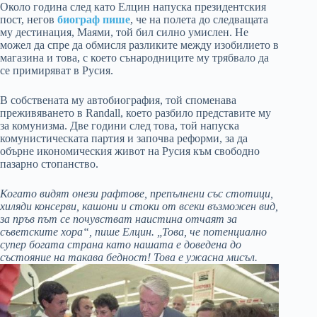
Около година след като Елцин напуска президентския
пост, негов
биограф пише
, че на полета до следващата
му дестинация, Маями, той бил силно умислен. Не
можел да спре да обмисля разликите между изобилието в
магазина и това, с което сънародниците му трябвало да
се примиряват в Русия.
В собствената му автобиография, той споменава
преживяването в Randall, което разбило представите му
за комунизма. Две години след това, той напуска
комунистическата партия и започва реформи, за да
обърне икономическия живот на Русия към свободно
пазарно стопанство.
Когато видят онези рафтове, препълнени със стотици,
хиляди консерви, кашони и стоки от всеки възможен вид,
за пръв път се почувстват наистина отчаят за
съветските хора“, пише Елцин. „Това, че потенциално
супер богата страна като нашата е доведена до
състояние на такава бедност! Това е ужасна мисъл.