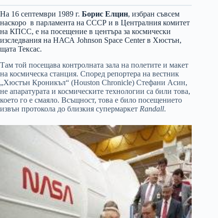
На 16 септември 1989 г.
Борис Елцин
, избран съвсем
наскоро в парламента на СССР и в Централния комитет
на КПСС, е на посещение в центъра за космически
изследвания на НАСА Johnson Space Center в Хюстън,
щата Тексас.
Там той посещава контролната зала на полетите и макет
на космическа станция. Според репортера на вестник
„Хюстън Кроникъл“ (Houston Chronicle) Стефани Асин,
не апаратурата и космическите технологии са били това,
което го е смаяло. Всъщност, това е било посещението
извън протокола до близкия супермаркет
Randall
.