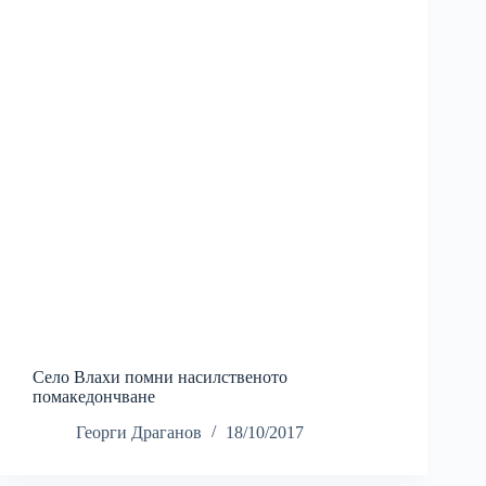
Село Влахи помни насилственото
помакедончване
Георги Драганов
18/10/2017