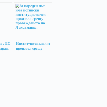
м с ЕС
Институционалният
Фараж
произвол срещу
Луковмарш