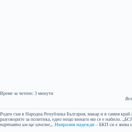
Време за четене:
3
минути
Вел
Роден съм в Народна Република България, макар и в самия край 
разговорите за политика, едно нещо винаги ми се е набило. „
БСП
партията им ще изчезне
„.
Напразни надежди
– БКП си е жива и