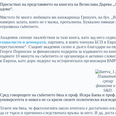
Присъствах на представянето на книгата на Велислава Дърева „Ат
адови“.
Мястото бе много любимата ми книжарница Гринуич, на бул. „Ви
намерих залата, която не е малка, препълнена. Буквално нямаше
отразяваха събитието.
Академик сипеше хвалебствия за тази книга, като зад него седя
социалисти и демократи
, партията, в която членува БСП в Евр
престъпление“. Същият академик силно и дълго благодари на е
Георги Пирински за финансовата подкрепа за издаването на книг
първите 10 минути на събитието се организира и активно словес
в Европа, като дори лидерът на историческата организация ВМ
Плакати
срещу
фашизма и
S&D.
Сред говорещите на събитието бяха и проф. Искра Баева и проф
университета и никога не са крили своите политически възгледи
Тезите им бяха, че фактологията около атентата е достатъчно из
да се търси и причинно-следствената връзка за него. И да, доста 