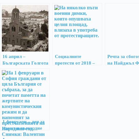
16 април –
Социалните
Речта за сбого
Българската Голгота
протести от 2018 –
на Найджъл 
deja vu от 2013
1 февруари – ден за
памет и възмездие