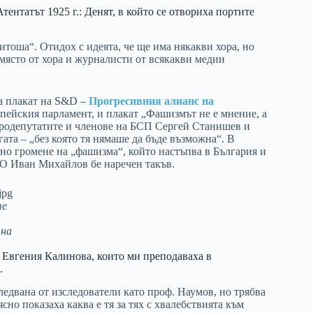
ентатът 1925 г.: Денят, в който се отвориха портите
тоша“. Отидох с идеята, че ще има някакви хора, но
 място от хора и журналисти от всякакви медии
ха плакат на S&D –
Прогресивния алианс на
опейския парламент, и плакат „Фашизмът не е мнение, а
вродепутатите и членове на БСП Сергей Станишев и
ата – „без която тя нямаше да бъде възможна“. В
но громене на „фашизма“, който настъпва в България и
РО Иван Михайлов бе наречен такъв.
те
 на
. Евгения Калинова, които ми преподаваха в
.
следвана от изследователи като проф. Наумов, но трябва
ясно показаха каква е тя за тях с хвалебствията към