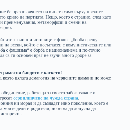
ние бе прехвърлянето на вината само върху преките
о крило на партията. Нещо, което е странно, след като
вои преименувания, метаморфози и смени на
вярно.
ейните казионни историци с фалша „борба срещу
и на всеки, който е несъгласен с комунистическите или
рба с фашизма“ е борба с национализма и по-точно,
да са ти основен враг не звучи много добре за
грамотни бандити с каскети!
, която цялата демагогия на червените шамани не може
 обединение, работеща за своето забогатяване и
атресат
сервилничене на чужда страна
,
онния ни морал и да създадат едно поколение, което е
 моите деди и родители, но няма да допусна да
 историята.