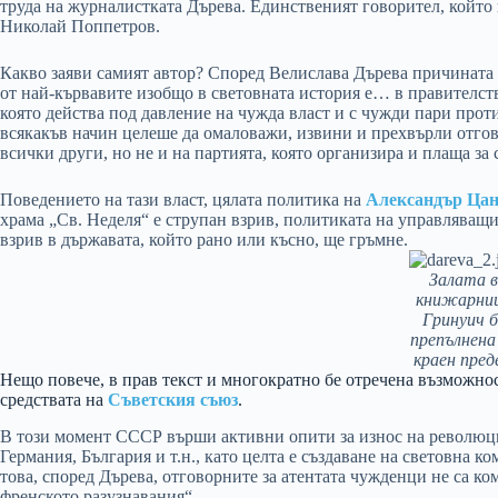
труда на журналистката Дърева. Единственият говорител, който
Николай Поппетров.
Какво заяви самият автор? Според Велислава Дърева причината з
от най-кървавите изобщо в световната история е… в правителств
която действа под давление на чужда власт и с чужди пари прот
всякакъв начин целеше да омаловажи, извини и прехвърли отгов
всички други, но не и на партията, която организира и плаща за 
Поведението на тази власт, цялата политика на
Александър Ца
храма „Св. Неделя“ е струпан взрив, политиката на управляващ
взрив в държавата, който рано или късно, ще гръмне.
Залата 
книжарни
Гринуич б
препълнена
краен пред
Нещо повече, в прав текст и многократно бе отречена възможнос
средствата на
Съветския съюз
.
В този момент СССР върши активни опити за износ на революци
Германия, България и т.н., като целта е създаване на световна 
това, според Дърева, отговорните за атентата чужденци не са ко
френското разузнавания“.