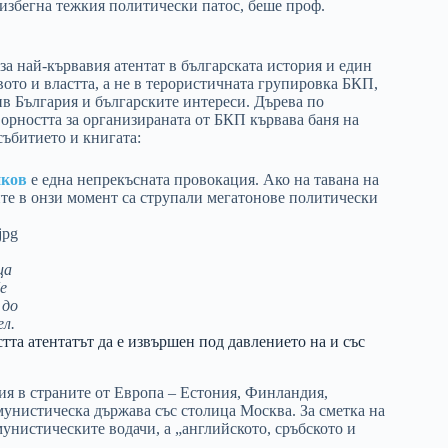
 избегна тежкия политически патос, беше проф.
а най-кървавия атентат в българската история и един
ото и властта, а не в терористичната групировка БКП,
ив България и българските интереси. Дърева по
орността за организираната от БКП кървава баня на
събитието и книгата:
нков
е една непрекъсната провокация. Ако на тавана на
ите в онзи момент са струпали мегатонове политически
в
ца
е
 до
ел.
тта атентатът да е извършен под давлението на и със
я в страните от Европа – Естония, Финландия,
комунистическа държава със столица Москва. За сметка на
мунистическите водачи, а „английското, сръбското и