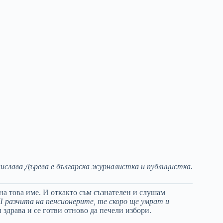
ислава Дърева е българска журналистка и публицистка.
на това име. И откакто съм съзнателен и слушам
 разчита на пенсионерите, те скоро ще умрат и
 здрава и се готви отново да печели избори.