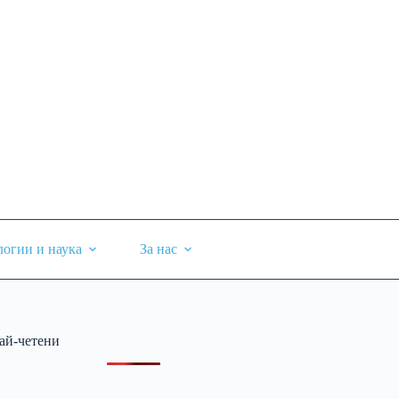
логии и наука
За нас
ай-четени