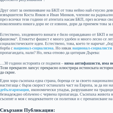
Друг опит за оневиняване на БКП от това нейно най-гнусно дея
извършители Коста Янков и Иван Минков, членове на радикалнот
през всички тези години от атентата насам БКП, през всички с
поколенията никога дори не се извини, дори да приемем това за 
Естествено, злодеянието винаги е било оправдавано от БКП и н
фашизма“. Етикетът фашист е много удобен и много лесно се леп
социалистическите идеи. Естествено, това, което те наричат „бо
борба с
национал-социализма
. Но някак
национал-социалисти
пропагандата, нали? Но, нека отново да цитирам Дърева:
…30 години историята се подменя –
няма антифашисти, има не
Този прекрасен лапсус прекрасно илюстрира истинската история
да скрие.
Едни хора съсипаха една страна, бореща се за своето национално
настигаща с бърза скорост останалата част на Европа, за да ни н
дебългаризация
, икономически упадък, разрушаване на традици
безнадеждно облъчено с червена пропаганда. Съсипаха живота на
съсипят и моя с неадекватните си политики и с пренаписване на
Свързани Публикации: