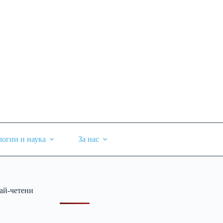
логии и наука
За нас
ай-четени