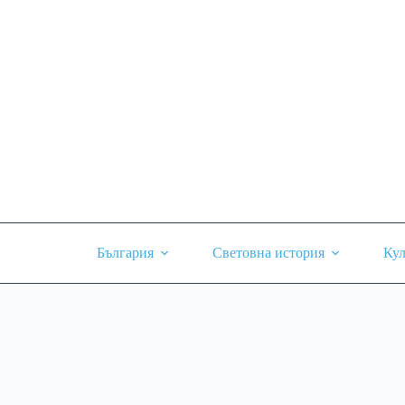
Skip
to
content
България
Световна история
Кул