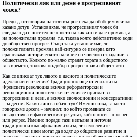
Политически ляв или десен е прогресивният
човек?
Преди да отговорим на този въпрос нека да обобщим всичко
казано дотук. Установихме, че прогресивният човек би
следвало да е носител не просто на каквато и да е промяна, а
на положителна промяна, т.е. такава която действително води
до обществен прогрес. Също така установихме, че
положителната промяна най-сигурно се измерва като
сравняваме историческото наличие на човешко страдание в
обществото. Колкото по-малко страдат хората в обществото
във времето, толкова по-добър прогрес прави обществото.
Как се вписват тук лявото и дясното и политическите
идеологии и течения? Традиционно още от епохата на
Френската революция всички реформаторски и
революционни политически течения се приемат за
прогресивни и леви, а всички еволюционни и консервативни
– за десни. Какво липсва обаче тук? Именно това, за което
говорихме досега – начинът, по който промяната се
осъществява и фактическият резултат, който носи – прогрес
или регрес. Именно поради тази непълна и неточна
традиционна класификация излиза, че само левите
политически идеи могат да водят до обществен развитие и
прогрес, а десните могат да водят само до обществен застой и