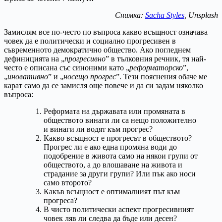
Снимка:
Sacha Styles
, Unsplash
Замислям все по-често по въпроса какво всъщност означава
човек да е политически и социално прогресивен в
съвременното демократично общество. Ако погледнем
дефиницията на „
прогресивно
” в тълковния речник, тя най-
често е описана със синоними като „
реформаторско
”,
„
иновативно
” и „
носещо
прогрес
”. Тези пояснения обаче ме
карат само да се замисля още повече и да си задам няколко
въпроса:
Реформата на държавата или промяната в
обществото винаги ли са нещо положително
и винаги ли водят към прогрес?
Какво всъщност е прогресът в обществото?
Прогрес ли е ако една промяна води до
подобрение в живота само на някои групи от
обществото, а до влошаване на живота и
страдание за други групи? Или пък ако носи
само второто?
Какъв всъщност е оптималният път към
прогреса?
В чисто политически аспект прогресивният
човек ляв ли следва да бъде или десен?