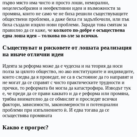
първо място има чисто и просто лоши, неморални,
нецелесъобразни и неефективни идеи и възможности за
промяна, които не само че не биха решили съществуващите
обществени проблеми, а даже биха ги задълбочили, или пък
биха създали изцяло нови проблеми. Заради това смятам за
правилно да се каже, че
колкото по-добре е осъществена
една лоша идея – толкова по-зле за всички.
Съществуват и рисковете от лошата реализация
на иначе отлични идеи
Идеята за реформа може да е чудесна и на теория да носи
полза за цялото общество, но ако институциите и индивидите,
които следва да я проведат, не са в състояние да го направят и
не могат да се справят с чисто практическите трудности и
пречки, то реформата би могла да катастрофира. Изводът тук
е, че преди да се прави каквато и да е реформа или промяна,
трябва внимателно да се обмислят и проследят всички
фактори, зависимости, закономерности и потенциални
проблеми при изпълнението ѝ. И едва тогава да се
осъществява промяната
Какво е прогрес?