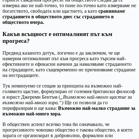
измерва ако не най-точно, то поне по-точно като измерваме не
богатството, свободата или щастието, а като
сравняваме
страданието в обществото днес със страданието в
обществото вчера.
Какъв всъщност е оптималният път към
прогреса?
Предвид казаното дотук, логично е да заключим, че ще
намерим оптималният път към прогреса като търсим най-
ефективните и ефикасни начини да намаляваме страданието
на страдащите, като същевременно не причиняваме страдание
на нестрадащите.
Тук неминуемо се сещам за принципа на възможно най-
голямото щастие, формулиран от големия британски философ
и юрист Джереми Бентъм (
„Възможно най-много щастие за
възможно най-много хора.“
)
Ще си позволя да го
перифразирам и ще кажа:
Възможно най-малко страдание за
възможно най-много хора.
В обществен аспект всичко това би означавало, че
прогресивното човешко общество е такова общество, в което
хората се организират в доброволни, формални или