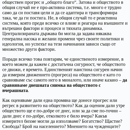
обществен прогрес и „общото благо“. Затова и обществото в
общия случай не е про-активна система, т.е. много е трудно
само да си поставя цели и да се адаптира и трансформира
така, че да ги постига. Не, в общия случай то е реактивна
система, която преди всичко се влияе и реагира на външните и
вътрешни фактори и процеси и тяхната динамика.
Централизираната държава би могла да задава някаква
генерална насока и желани промени чрез своите политики и
идеология, но успехът на тези начинания зависи също от
множество други фактори.
Поради всичко това повтарям, че единственото измерение, в
което можем да кажем с достатъчна сигурност, че обществото
се движи, е времето. Единственият наистина сигурен начин
да измерим движението (прогреса) на обществото е като го
сравняваме със самото него в миналото, или иначе казано –
да
сравняваме днешната снимка на обществото с
вчерашната
.
Как оценяваме дали една промяна ще донесе прогрес или
регрес в развитието на обществото? Как да оценим дали утре
обществото ще е по-добре от днес, или за да сме по-точни –
дали днес е по-добре, отколкото е било вчера? Какъв
измерител бихме могли да използваме? Богатство? Щастие?
Свобода? Брой на населението? Мнението на чужденците?