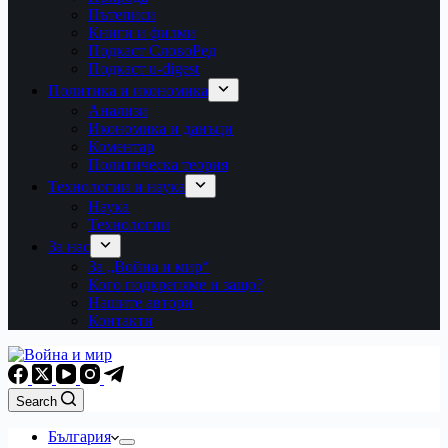
Пътеписи
Книги и филми
Подкаст СловоРед
Подкаст u-digest
Политика и икономика
Анализи
Икономика и данъци
Коментар
Политическа теория
Технологии и наука
Наука
Технологии
За нас
За „Война и мир“
Кого подкрепяме и защо?
Нашите автори
Контакти
Search
България