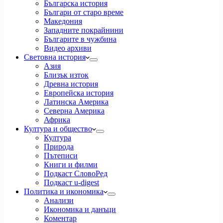
Българска история
Българи от старо време
Македония
Западните покрайнини
Българите в чужбина
Видео архиви
Световна история
Азия
Близък изток
Древна история
Европейска история
Латинска Америка
Северна Америка
Африка
Култура и общество
Култура
Природа
Пътеписи
Книги и филми
Подкаст СловоРед
Подкаст u-digest
Политика и икономика
Анализи
Икономика и данъци
Коментар