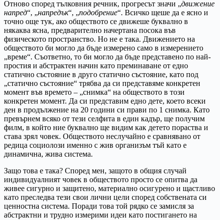
Отново според тълковния речник, прогресът значи „
движение
напред
“, „
напредък
“, „
подобрение
“. Всичко щеше да е ясно и
точно още тук, ако обществото се движеше буквално в
някаква ясна, предварително начертана посока във
физическото пространство. Но не е така. Движението на
обществото би могло да бъде измерено само в измерението
„време“. Съответно, то би могло да бъде представено по най-
простия и абстрактен начин като преминаване от едно
статично състояние в друго статично състояние, като под
„статично състояние“ трябва да си представяме конкретен
момент във времето – „снимка“ на обществото в този
конкретен момент. Да си представим едно дете, което всеки
ден в продължение на 20 години си прави по 1 снимка. Като
превърнем всяко от тези селфита в един кадър, ще получим
филм, в който ние буквално ще видим как детето пораства и
става зрял човек. Обществото неслучайно е сравнявано от
редица социолози именно с жив организъм тъй като е
динамична, жива система.
Защо това е така? Според мен, защото в общия случай
индивидуалният човек в обществото просто се опитва да
живее сигурно и защитено, материално осигурено и щастливо
като преследва тези свои лични цели според собствената си
ценностна система. Поради това той рядко се замисля за
абстрактни и трудно измерими идеи като постигането на