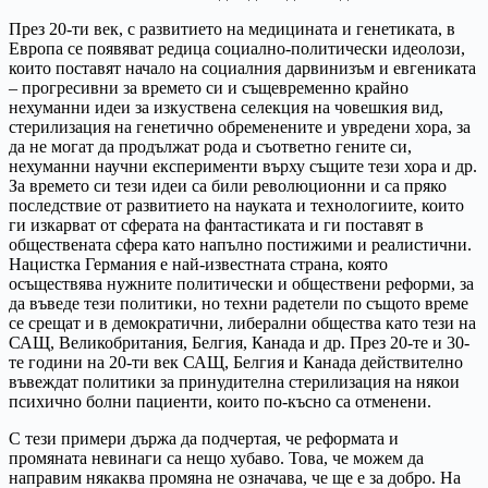
През 20-ти век, с развитието на медицината и генетиката, в
Европа се появяват редица социално-политически идеолози,
които поставят начало на социалния дарвинизъм и евгениката
– прогресивни за времето си и същевременно крайно
нехуманни идеи за изкуствена селекция на човешкия вид,
стерилизация на генетично обременените и увредени хора, за
да не могат да продължат рода и съответно гените си,
нехуманни научни експерименти върху същите тези хора и др.
За времето си тези идеи са били революционни и са пряко
последствие от развитието на науката и технологиите, които
ги изкарват от сферата на фантастиката и ги поставят в
обществената сфера като напълно постижими и реалистични.
Нацистка Германия е най-известната страна, която
осъществява нужните политически и обществени реформи, за
да въведе тези политики, но техни радетели по същото време
се срещат и в демократични, либерални общества като тези на
САЩ, Великобритания, Белгия, Канада и др. През 20-те и 30-
те години на 20-ти век САЩ, Белгия и Канада действително
въвеждат политики за принудителна стерилизация на някои
психично болни пациенти, които по-късно са отменени.
С тези примери държа да подчертая, че реформата и
промяната невинаги са нещо хубаво. Това, че можем да
направим някаква промяна не означава, че ще е за добро. На