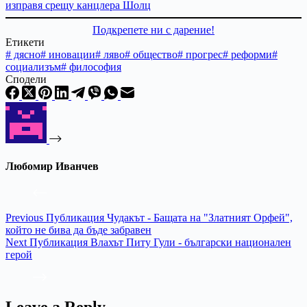
изправя срещу канцлера Шолц
Подкрепете ни с дарение!
Етикети
#
дясно
#
иновации
#
ляво
#
общество
#
прогрес
#
реформи
#
социализъм
#
философия
Сподели
Любомир Иванчев
Previous
Публикация
Чудакът - Бащата на "Златният Орфей",
който не бива да бъде забравен
Next
Публикация
Влахът Питу Гули - български национален
герой