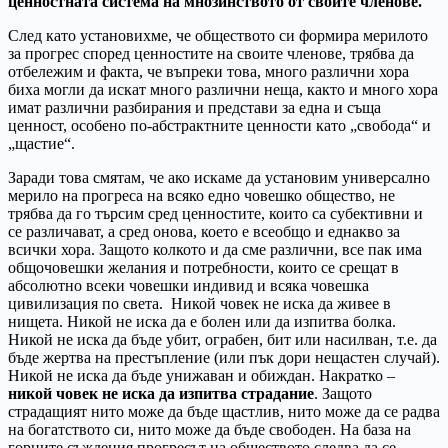
ценностната система на мнозинството от своите членове.
След като установихме, че обществото си формира мерилото
за прогрес според ценностите на своите членове, трябва да
отбележим и факта, че въпреки това, много различни хора
биха могли да искат много различни неща, както и много хора
имат различни разбирания и представи за една и съща
ценност, особено по-абстрактните ценности като „свобода“ и
„щастие“.
Заради това смятам, че ако искаме да установим универсално
мерило на прогреса на всяко едно човешко общество, не
трябва да го търсим сред ценностите, които са субективни и
се различават, а сред онова, което е всеобщо и еднакво за
всички хора. Защото колкото и да сме различни, все пак има
общочовешки желания и потребности, които се срещат в
абсолютно всеки човешки индивид и всяка човешка
цивилизация по света. Никой човек не иска да живее в
нищета. Никой не иска да е болен или да изпитва болка.
Никой не иска да бъде убит, ограбен, бит или насилван, т.е. да
бъде жертва на престъпление (или пък дори нещастен случай).
Никой не иска да бъде унижаван и обиждан. Накратко –
никой човек не иска да изпитва страдание
. Защото
страдащият нито може да бъде щастлив, нито може да се радва
на богатството си, нито може да бъде свободен. На база на
горните съждения прогресът на обществото следва да се