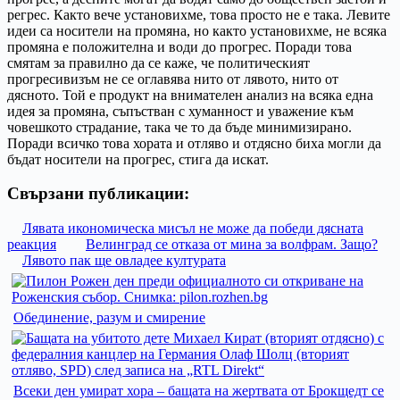
регрес. Както вече установихме, това просто не е така. Левите
идеи са носители на промяна, но както установихме, не всяка
промяна е положителна и води до прогрес. Поради това
смятам за правилно да се каже, че политическият
прогресивизъм не се оглавява нито от лявото, нито от
дясното. Той е продукт на внимателен анализ на всяка една
идея за промяна, съпъстван с хуманност и уважение към
човешкото страдание, така че то да бъде минимизирано.
Поради всичко това хората и отляво и отдясно биха могли да
бъдат носители на прогрес, стига да искат.
Свързани публикации:
Лявата икономическа мисъл не може да победи дясната
реакция
Велинград се отказа от мина за волфрам. Защо?
Лявото пак ще овладее културата
Обединение, разум и смирение
Всеки ден умират хора – бащата на жертвата от Брокщедт се