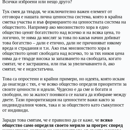
Всички изброени или нещо друго?
Тук смея да твърдя, че изключително важен елемент от
отговора е нашата лична ценностна система, която в крайна
сметка участва и във формирането на ценностната система на
обществото. Например ако мнозинството хора в едно
общество ценят богатството над всичко и на всяка цена, то
логично, те няма да мислят за това по какъв начин добиват
това богатство – дали е етично, дали не причиняват някому
вреда и страдания и т.н. Ако пък мнозинството хора в
обществото ценят свободата над всичко, то за тях никоя цена
няма да е твърде висока за запазването на свободата, когато
смятат, че е застрашена, или пък за увеличаването ѝ, ако
смятат, че е недостатъчна.
Това са опростени и крайни примери, но идеята, която искам
да онагледя с тях, е че всяко общество определя приоритети за
своите ценности и идеали. Чудесно е да сме и богати и
свободни, но за жалост понякога се налага да избираме между
двете. Тази приоритизация на ценностите важи както за
индивидуалния човек, така и за обществото като съвкупност
от индивиди.
Заради това смятам, че е правилно да се каже, че
всяко
общество само определя своето мерило за прогрес според