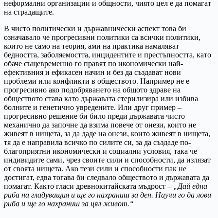
неформални организации и общности, чиято цел е да помагат
на страдащите.
В чисто политически и държавнически аспект това би
означавало че прогресивни политики са всички политики,
които не само на теория, ами на практика намаляват
бедността, заболяемостта, инцидентите и престъпността, като
обаче същевременно го правят по икономически най-
ефективния и ефикасен начин и без да създават нови
проблеми или конфликти в обществото. Например не е
прогресивно ако подобряването на общото здраве на
обществото става като държавата стерилизира или избива
болните и генетично увредените. Или друг пример –
прогресивно решение би било преди държавата чисто
механично да започне да взима повече от онези, които не
живеят в нищета, за да даде на онези, които живеят в нищета,
тя да е направила всичко по силите си, за да създаде по-
благоприятни икономически и социални условия, така че
индивидите сами, чрез своите сили и способности, да излязат
от своята нищета. Ако тези сили и способности пак не
достигат, едва тогава би следвало обществото и държавата да
помагат. Както гласи древнокитайската мъдрост –
„Дай една
риба на гладуващия и ще го нахраниш за ден. Научи го да лови
риба и ще го нахраниш за цял живот.“