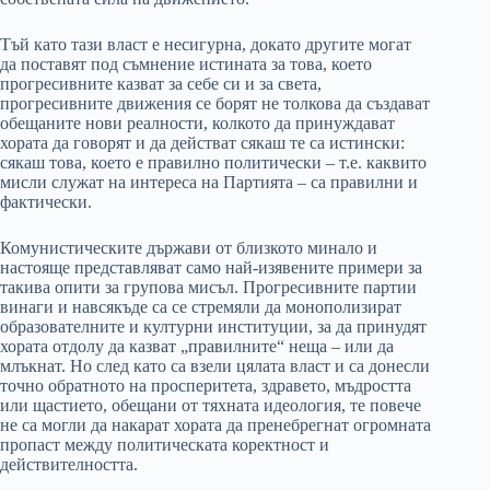
Тъй като тази власт е несигурна, докато другите могат
да поставят под съмнение истината за това, което
прогресивните казват за себе си и за света,
прогресивните движения се борят не толкова да създават
обещаните нови реалности, колкото да принуждават
хората да говорят и да действат сякаш те са истински:
сякаш това, което е правилно политически – т.е. каквито
мисли служат на интереса на Партията – са правилни и
фактически.
Комунистическите държави от близкото минало и
настояще представляват само най-изявените примери за
такива опити за групова мисъл. Прогресивните партии
винаги и навсякъде са се стремяли да монополизират
образователните и културни институции, за да принудят
хората отдолу да казват „правилните“ неща – или да
млъкнат. Но след като са взели цялата власт и са донесли
точно обратното на просперитета, здравето, мъдростта
или щастието, обещани от тяхната идеология, те повече
не са могли да накарат хората да пренебрегнат огромната
пропаст между политическата коректност и
действителността.