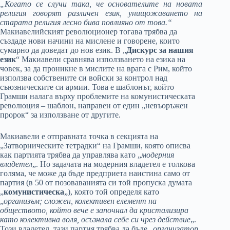
„Когато се случи така, че основателите на новата
религия говорят различен език, унищожаването на
старата религия лесно бива повлияно от това.“
Макиавелийският революционер тогава трябва да
създаде нови начини на мислене и говорене, които
сумарно да доведат до нов език. В „
Дискурс за нашия
език
“ Макиавели сравнява използването на езика на
човек, за да проникне в мислите на врага с Рим, който
използва собствените си войски за контрол над
съюзническите си армии. Това е шаблонът, който
Грамши налага върху проблемите на комунистическата
революция – шаблон, направен от един „невъоръжен
пророк“ за използване от другите.
Макиавели е отправната точка в секцията на
„Затворническите тетрадки“ на Грамши, която описва
как партията трябва да управлява като „
модерния
владетел
„. Но задачата на модерния владетел е толкова
голяма, че може да бъде предприета наистина само от
партия (в 50 от позоваванията си той пропуска думата
„
комунистическа
„), която той определя като
„
организъм; сложен, колективен елемент на
обществото, който вече е започнал да кристализира
като колективна воля, осъзнала себе си чрез действие
„.
Този владетел, тази партия трябва да бъде „
организатор