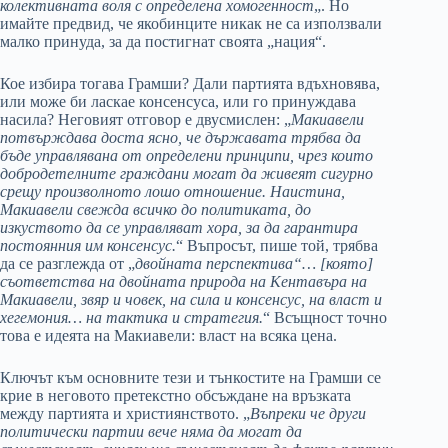
колективната воля с определена хомогенност
„. Но
имайте предвид, че якобинците никак не са използвали
малко принуда, за да постигнат своята „нация“.
Кое избира тогава Грамши? Дали партията вдъхновява,
или може би ласкае консенсуса, или го принуждава
насила? Неговият отговор е двусмислен: „
Макиавели
потвърждава доста ясно, че държавата трябва да
бъде управлявана от определени принципи, чрез които
добродетелните граждани могат да живеят сигурно
срещу произволното лошо отношение. Наистина,
Макиавели свежда всичко до политиката, до
изкуството да се управляват хора, за да гарантира
постоянния им консенсус.
“ Въпросът, пише той, трябва
да се разглежда от „
двойната перспектива“… [която]
съответства на двойната природа на Кентавъра на
Макиавели, звяр и човек, на сила и консенсус, на власт и
хегемония… на тактика и стратегия.
“ Всъщност точно
това е идеята на Макиавели: власт на всяка цена.
Ключът към основните тези и тънкостите на Грамши се
крие в неговото претекстно обсъждане на връзката
между партията и християнството. „
Въпреки че други
политически партии вече няма да могат да