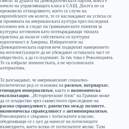
смятат за душата на Демократическата партия, която е
начело на управляващата класа в САЩ. Досега не са
преживели отхвърлянето, което се случи на
европейските им колеги, те се наслаждават на успеха си
в промяната на американската култура през последния
половин век и гледат на грамшианските понятия за
културна хегемония като потвърждаващи тяхната
практика да налагат собствената си културна
идентичност в Америка. Избирателите на
Демократическата партия вече подкрепят намерението
на интелектуалците да не убеждават останалата част от
обществото, а да го подчинят. За тях това е Революцията.
Те са избрали ленинистката, а не мусолинската
алтернатива.
Те разсъждават, че американският социално-
политически ред се основава на
расизъм
,
патриархат
,
геноциден империализъм
, както и
икономическа
експлоатация
. „Историческият блок“ на Грамши може
да се осъществи чрез съвместното преследване на
расова справедливост
,
равенство между половете
,
икономическа справедливост
и
антиимпериализъм
.
Революцията е свързана с потиснатите класове,
обединяващи се с цел да нанесат на потисниците
възмездието, което всеки от потиснатите желае. Тази