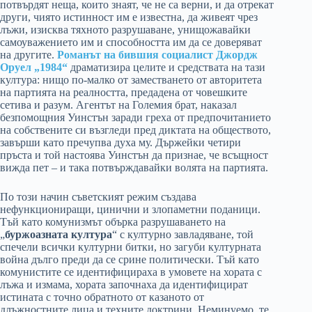
потвърдят неща, които знаят, че не са верни, и да отрекат
други, чиято истинност им е известна, да живеят чрез
лъжи, изисква тяхното разрушаване, унищожавайки
самоуважението им и способността им да се доверяват
на другите.
Романът на бившия социалист Джордж
Оруел „1984“
драматизира целите и средствата на тази
култура: нищо по-малко от заместването от авторитета
на партията на реалността, предадена от човешките
сетива и разум. Агентът на Големия брат, наказал
безпомощния Уинстън заради греха от предпочитанието
на собствените си възгледи пред диктата на обществото,
завърши като пречупва духа му. Държейки четири
пръста и той настоява Уинстън да признае, че всъщност
вижда пет – и така потвърждавайки волята на партията.
По този начин съветският режим създава
нефункциониращи, цинични и злопаметни поданици.
Тъй като комунизмът обърка разрушаването на
„
буржоазната култура
“ с културно завладяване, той
спечели всички културни битки, но загуби културната
война дълго преди да се срине политически. Тъй като
комунистите се идентифицираха в умовете на хората с
лъжа и измама, хората започнаха да идентифицират
истината с точно обратното от казаното от
длъжностните лица и техните доктрини. Неминуемо, те