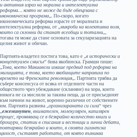
и активния израз на морална и интелектуална
реформа… която не може да бъде обвързана с
икономическа програма
„. По-скоро, когато
икономическата реформа израсте от моралната и
интелектуална реформа, от „
микроби на колективна воля,
които са склонни да станат всеобщи и тотални
„,
тогава тя може да стане основата за секуларизацията на
целия живот и обичаи.
Партията-владетел постига това, като е „
в исторически и
концептуален смисъл
“ бива якобинска. Грамши пише:
„
Това, което Макиавели имаше предвид под реформа на
милицията, е това, което якобинците направиха по
времето на Френската революция
„. Партията трябва да
събере консенсуса от всяка от отделните части на
обществото чрез убеждаване (скланяне) на хора, които
никога не са мислили за такива неща, да се присъединят
към начини на живот, коренно различни от собствените
им. Партията развива „
организираната си сила
“ чрез
„
ежеминутен
, внимателен, молекулярен, капилярен
процес, проявяващ се в безкрайно количество книги и
брошури, статии в списания и вестници и лични дебати,
повтаряни безкрайно и които, в своята гигантска
цялост, съставят работата, от която възниква