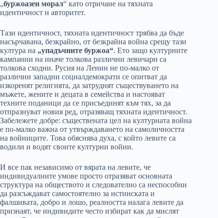
„
буржоазен морал
“ като отричане на тяхната
идентичност и авторитет.
Тази идентичност, тяхната идентичност трябва да бъде
насърчавана, безкрайно, от безкрайна война срещу тази
култура на
„упадъчните буржоа“
. Ето защо културните
кампании на иначе толкова различни левичари са
толкова сходни. Русия на Ленин не по-малко от
различни западни социалдемократи се опитват да
изкоренят религията, да затруднят съществуването на
мъжете, жените и децата в семейства и настояват
техните поданици да се присъединят към тях, за да
отпразнуват новия ред, отразяващ тяхната идентичност.
Забележете добре: съществената цел на културната война
е по-малко важна от утвърждаването на самоличността
на войниците. Това обяснява духа, с който левите са
водили и водят своите културни войни.
И все пак независимо от вярата на левите, че
индивидуалните умове просто отразяват основната
структура на обществото и следователно са неспособни
да разсъждават самостоятелно за истинската и
фалшивата, добро и лошо, реалността налага левите да
признаят, че индивидите често избират как да мислят