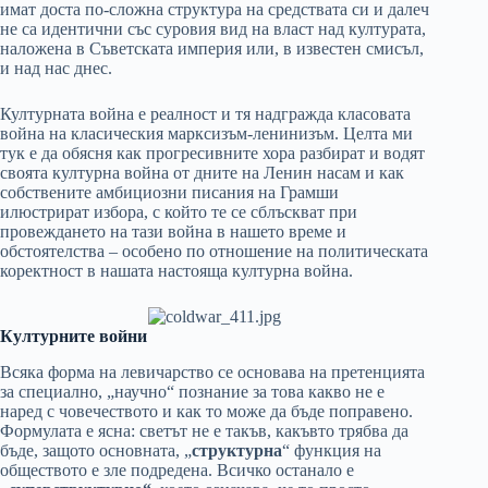
имат доста по-сложна структура на средствата си и далеч
не са идентични със суровия вид на власт над културата,
наложена в Съветската империя или, в известен смисъл,
и над нас днес.
Културната война е реалност и тя надгражда класовата
война на класическия марксизъм-ленинизъм. Целта ми
тук е да обясня как прогресивните хора разбират и водят
своята културна война от дните на Ленин насам и как
собствените амбициозни писания на Грамши
илюстрират избора, с който те се сблъскват при
провеждането на тази война в нашето време и
обстоятелства – особено по отношение на политическата
коректност в нашата настояща културна война.
Културните войни
Всяка форма на левичарство се основава на претенцията
за специално, „научно“ познание за това какво не е
наред с човечеството и как то може да бъде поправено.
Формулата е ясна: светът не е такъв, какъвто трябва да
бъде, защото основната, „
структурна
“ функция на
обществото е зле подредена. Всичко останало е