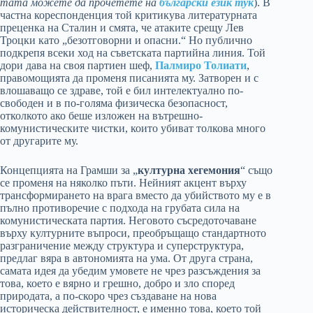
тата можете да прочетете на
български език тук
). В
частна кореспонденция той критикува литературната
преценка на Сталин и смята, че атаките срещу Лев
Троцки като „безотговорни и опасни.“ Но публично
подкрепя всеки ход на съветската партийна линия. Той
дори дава на своя партиен шеф,
Палмиро Толиати
,
правомощията да променя писанията му. Затворен и с
влошаващо се здраве, той е бил интелектуално по-
свободен и в по-голяма физическа безопасност,
отколкото ако беше изложен на вътрешно-
комунистическите чистки, които убиват толкова много
от другарите му.
Концепцията на Грамши за „
културна хегемония
“ също
се променя на няколко пъти. Нейният акцент върху
трансформирането на врага вместо да убийството му е в
пълно противоречие с подхода на грубата сила на
комунистическата партия. Неговото съсредоточаване
върху културните въпроси, преобръщащо стандартното
разграничение между структура и суперструктура,
предлаг вяра в автономията на ума. От друга страна,
самата идея да убедим умовете не чрез разсъждения за
това, което е вярно и грешно, добро и зло според
природата, а по-скоро чрез създаване на нова
историческа действителност, е именно това, което той