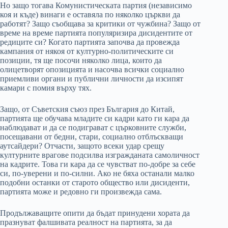
Но защо тогава Комунистическата партия (независимо
коя и къде) винаги е оставяла по няколко църкви да
работят? Защо съобщава за критики от чужбина? Защо от
време на време партията популяризира дисидентите от
редиците си? Когато партията започва да провежда
кампания от някоя от културно-политическите си
позиции, тя ще посочи няколко лица, които да
олицетворят опозицията и насочва всички социално
приемливи органи и публични личности да изсипят
камари с помия върху тях.
Защо, от Съветския съюз през България до Китай,
партията ще обучава младите си кадри като ги кара да
наблюдават и да се подиграват с църковните служби,
посещавани от бедни, стари, социално отблъскващи
аутсайдери? Отчасти, защото всеки удар срещу
културните врагове подсилва изгражданата самоличност
на кадрите. Това ги кара да се чувстват по-добре за себе
си, по-уверени и по-силни. Ако не бяха останали малко
подобни останки от старото общество или дисиденти,
партията може и редовно ги произвежда сама.
Продължаващите опити да бъдат принудени хората да
празнуват фалшивата реалност на партията, за да