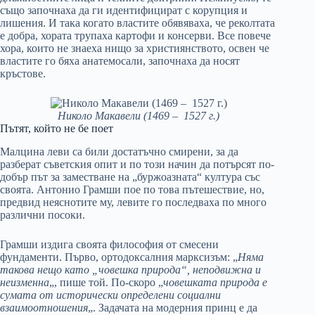
също започнаха да ги идентифицират с корупция и
лишения. И така когато властите обявяваха, че реколтата
е добра, хората трупаха картофи и консерви. Все повече
хора, които не знаеха нищо за християнството, освен че
властите го бяха анатемосали, започнаха да носят
кръстове.
Николо Макавели (1469 – 1527 г.)
Пътят, който не бе поет
Малцина леви са били достатъчно смирени, за да
разберат съветския опит и по този начин да потърсят по-
добър път за заместване на „буржоазната“ култура със
своята. Антонио Грамши пое по това пътешествие, но,
предвид неяснотите му, левите го последваха по много
различни посоки.
Грамши издига своята философия от смесени
фундаменти. Първо, ортодоксалния марксизъм: „
Няма
такова нещо като „човешка природа“, неподвижна и
неизменна
„, пише той. По-скоро „
човешката природа е
сумата от исторически определени социални
взаимоотношения
„. Задачата на модерния принц е да