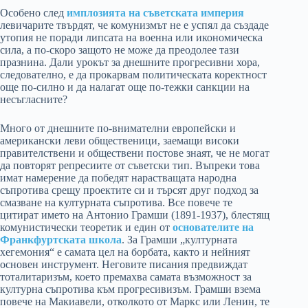
Особено след
имплозията на съветската империя
левичарите твърдят, че комунизмът не е успял да създаде
утопия не поради липсата на военна или икономическа
сила, а по-скоро защото не може да преодолее тази
празнина. Дали урокът за днешните прогресивни хора,
следователно, е да прокарвам политическата коректност
още по-силно и да налагат още по-тежки санкции на
несъгласните?
Много от днешните по-внимателни европейски и
американски леви общественици, заемащи високи
правителствени и обществени постове знаят, че не могат
да повторят репресиите от съветски тип. Въпреки това
имат намерение да победят нарастващата народна
съпротива срещу проектите си и търсят друг подход за
смазване на културната съпротива. Все повече те
цитират името на Антонио Грамши (1891-1937), блестящ
комунистически теоретик и един от
основателите на
Франкфуртската школа
. За Грамши „културната
хегемония“ е самата цел на борбата, както и нейният
основен инструмент. Неговите писания предвиждат
тоталитаризъм, което премахва самата възможност за
културна съпротива към прогресивизъм. Грамши взема
повече на Макиавели, отколкото от Маркс или Ленин, те