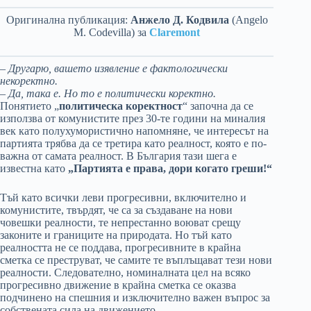
Оригинална публикация:
Анжело Д. Кодвила
(Angelo
M. Codevilla) за
Claremont
– Другарю, вашето изявление е фактологически
некоректно.
– Да, така е. Но то е политически коректно.
Понятието „
политическа коректност
“ започна да се
използва от комунистите през 30-те години на миналия
век като полухумористично напомняне, че интересът на
партията трябва да се третира като реалност, която е по-
важна от самата реалност. В България тази шега е
известна като
„Партията е права, дори когато греши!“
Тъй като всички леви прогресивни, включително и
комунистите, твърдят, че са за създаване на нови
човешки реалности, те непрестанно воюват срещу
законите и границите на природата. Но тъй като
реалността не се поддава, прогресивните в крайна
сметка се преструват, че самите те въплъщават тези нови
реалности. Следователно, номиналната цел на всяко
прогресивно движение в крайна сметка се оказва
подчинено на спешния и изключително важен въпрос за
собствената сила на движението.