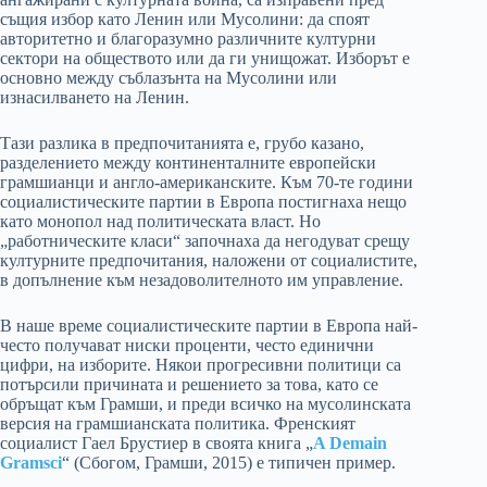
същия избор като Ленин или Мусолини: да споят
авторитетно и благоразумно различните културни
сектори на обществото или да ги унищожат. Изборът е
основно между съблазънта на Мусолини или
изнасилването на Ленин.
Тази разлика в предпочитанията е, грубо казано,
разделението между континенталните европейски
грамшианци и англо-американските. Към 70-те години
социалистическите партии в Европа постигнаха нещо
като монопол над политическата власт. Но
„работническите класи“ започнаха да негодуват срещу
културните предпочитания, наложени от социалистите,
в допълнение към незадоволителното им управление.
В наше време социалистическите партии в Европа най-
често получават ниски проценти, често единични
цифри, на изборите. Някои прогресивни политици са
потърсили причината и решението за това, като се
обръщат към Грамши, и преди всичко на мусолинската
версия на грамшианската политика. Френският
социалист Гаел Брустиер в своята книга „
A Demain
Gramsci
“ (Сбогом, Грамши, 2015) е типичен пример.