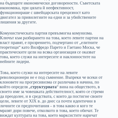
на бъдещите икономически договорености. Съветската
икономика, при цялата й неефективност,
функционираше с швейцарската прецизност като
двигател за привилегиите на едни и за убийствените
лишения за другите.
Комунистическата партия превъзмогна комунизма.
Ключът към разбирането на това, което левите партии на
власт правят, е прозрението, подчертано от „елитните
теоретици“ като Вилфредо Парето и Гаетано Моска, че
практическите цели на всяка организация се оказват
това, което служи на интересите и наклонностите на
нейните лидери.
Това, което служи на интересите на левите
революционери не е под съмнение. Въпреки че всеки от
клоновете на прогресивизма се различава в начина, по
който определя „
структурната
“ вина на обществото, в
своето име за човешката действителност, която се стреми
да преодолее, и в средствата, с които да постигне своите
цели, левите от ХIХ в. до днес са почти идентични в
личните си предпочитания – в това какво и кого те
мразят дори повече, отколкото в това, което обичат. Те
виждат културата на това, което марксистите наричат