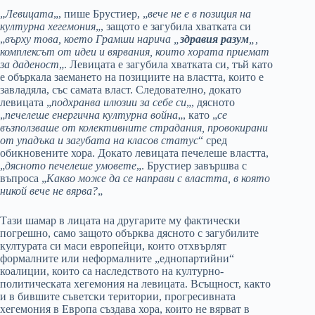
„
Левицата
„, пише Брустиер, „
вече не е в позиция на
културна хегемония
„, защото е загубила хватката си
„
върху това, което Грамши нарича „
здравия разум
„,
комплексът от идеи и вярвания, които хората приемат
за даденост
„. Левицата е загубила хватката си, тъй като
е объркала заемането на позициите на властта, които е
завладяла, със самата власт. Следователно, докато
левицата „
подхранва илюзии за себе си
„, дясното
„
печелеше енергична културна война
„, като „
се
възползваше от колективните страдания, провокирани
от упадъка и загубата на класов статус
“ сред
обикновените хора. Докато левицата печелеше властта,
„
дясното печелеше умовете
„. Брустиер завършва с
въпроса „
Какво може да се направи с властта, в която
никой вече не вярва?
„
Тази шамар в лицата на другарите му фактически
погрешно, само защото обърква дясното с загубилите
културата си маси европейци, които отхвърлят
формалните или неформалните „еднопартийни“
коалиции, които са наследството на културно-
политическата хегемония на левицата. Всъщност, както
и в бившите съветски територии, прогресивната
хегемония в Европа създава хора, които не вярват в