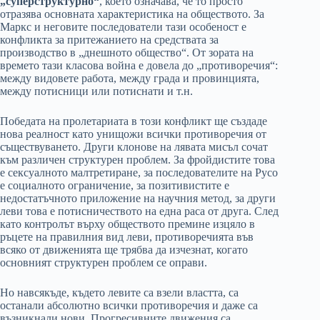
„суперструктурно“
, което означава, че то просто
отразява основната характеристика на обществото. За
Маркс и неговите последователи тази особеност е
конфликта за притежанието на средствата за
производство в „днешното общество“. От зората на
времето тази класова война е довела до „противоречия“:
между видовете работа, между града и провинцията,
между потисници или потиснати и т.н.
Победата на пролетариата в този конфликт ще създаде
нова реалност като унищожи всички противоречия от
съществуването. Други клонове на лявата мисъл сочат
към различен структурен проблем. За фройдистите това
е сексуалното малтретиране, за последователите на Русо
е социалното ограничение, за позитивистите е
недостатъчното приложение на научния метод, за други
леви това е потисничеството на една раса от друга. След
като контролът върху обществото премине изцяло в
ръцете на правилния вид леви, противоречията във
всяко от движенията ще трябва да изчезнат, когато
основният структурен проблем се оправи.
Но навсякъде, където левите са взели властта, са
останали абсолютно всички противоречия и даже са
възникнали нови. Прогресивните движения са