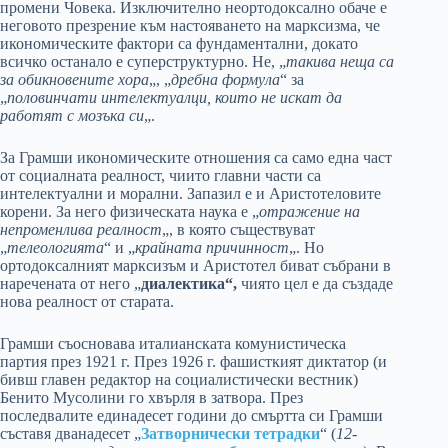
промени Човека. Изключително неортодоксално обаче е
неговото презрение към настояването на марксизма, че
икономическите фактори са фундаментални, докато
всичко останало е суперструктурно. Не, „
такива неща са
за обикновените хора
„, „
дребна формула
“ за
„
половинчати интелектуалци, които не искат да
работят с мозъка си
„.
За Грамши икономическите отношения са само една част
от социалната реалност, чиито главни части са
интелектуални и морални. Запазил е и Аристотеловите
корени. За него физическата наука е „
отражение на
непроменлива реалност
„, в която съществуват
„
телеологията
“ и „
крайната причинност
„. Но
ортодоксалният марксизъм и Аристотел биват събрани в
наречената от него „
диалектика“,
чиято цел е да създаде
нова реалност от старата.
Грамши съосновава италианската комунистическа
партия през 1921 г. През 1926 г. фашисткият диктатор (и
бивш главен редактор на социалистически вестник)
Бенито Мусолини го хвърля в затвора. През
последвалите единадесет години до смъртта си Грамши
съставя дванадесет „
Затворнически тетрадки
“ (
12-