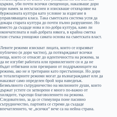
църкви, уби почти всички свещеници, наказваше дори
при намек за несъгласиеи и изискваше отхвърляне на
буржоазната култура като условие за издигане в
управляващата класа. Така съветската система успя да
докара старата култура до почти пълно разрушение. Но
вместо да създаде нова и по-добра култура, камо ли
окончателната и най-добрата някога, в крайна сметка
тази стъпка унищожи самата основа на съветската власт.
Левите режими изискват лицата, които се изразяват
публично (и дори частно), да потвърждават всички
неща, които се отнасят до идентичността на режима, за
да не изгубят работата или привилегиите си и да не
бъдат отбягвани или презирани от поддръжниците на
режима, ако не и третирани като престъпници. Но дори
и тоталитарните режими могат да възнаграждават или да
наказват само определен брой хора наведнъж.
Безмълвното сътрудничество на милионите души, които
държат устите си затворени е много по-важно от
хилядите, търсещи благоволението на режима.
Следователно, за да се стимулира поне пасивно
сътрудничество, партията се стреми да създаде
впечатлението, че „всички“ вече са на нейна страна.