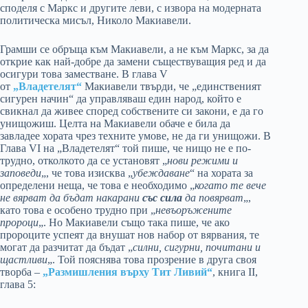
споделя с Маркс и другите леви, с извора на модерната
политическа мисъл, Николо Макиавели.
Грамши се обръща към Макиавели, а не към Маркс, за да
открие как най-добре да замени съществуващия ред и да
осигури това заместване. В глава V
от
„Владетелят“
Макиавели твърди, че „единственият
сигурен начин“ да управляваш един народ, който е
свикнал да живее според собствените си закони, е да го
унищожиш. Целта на Макиавели обаче е била да
завладее хората чрез техните умове, не да ги унищожи. В
Глава VI на „Владетелят“ той пише, че нищо не е по-
трудно, отколкото да се установят „
нови режими и
заповеди
„, че това изисква „
убеждаване
“ на хората за
определени неща, че това е необходимо „
когато те вече
не вярват да бъдат накарани
със сила
да повярват
„,
като това е особено трудно при „
невъоръжените
пророци
„. Но Макиавели също така пише, че ако
пророците успеят да внушат нов набор от вярвания, те
могат да разчитат да бъдат „
силни, сигурни, почитани и
щастливи
„. Той пояснява това прозрение в друга своя
творба –
„Размишления върху Тит Ливий“
, книга II,
глава 5: