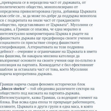
„превърнала се в неразделна част от държавата, от
политическото общество, монополизирано от
определена привилегирована група, добавяща Църквата
към себе си , за да може по-добре да поддържа монопола
си с подкрепата на онази част от гражданското
общество, представлявано от Църквата“. Мусолини се
надява, а Грамши се опасява, че една морално и
интелектуално компрометирана Църква в ръцете на
фашистката държава ще предефинира своите учения и
социалното си присъствие според фашистките
спецификации. Алтернативата на този подривна
дейност – очерняне и ограничаване на Църквата в името
на фашизма, би накарала мнозина католици да
възприемат основите на своите учения още по-плътно в
опозиция на партията. Конкордатът е бил ефективният
шаблон за останалата част от това, което Мусолини
нарича корпоративна държава.
Грамши нарича същия феномен исторически блок
„
blocco storicо
“ – той обединява различните сектори на
обществото под насоката на партията-държава.
Интелектуалците, казва Грамши, са водещият елемент на
блока. Във всяка една епоха те превръщат работниците,
селяните, Църквата и други групи в една маса, в която
хората живеят и се движат и имат своето съществуване и