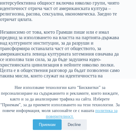
интерсубективна общност включва няколко групи, чиято
идентичност отрича част от американската култура –
религиозна, расова, сексуална, икономическа. Заедно те
отричат цялата.
Независимо от това, което Грамши пише или е имал
предвид за използването на властта на партията-държава
над културните институции, за да разруши и
трансформира останалата част от обществото, за
американската левица културната хегемония означава да
се използва тази сила, за да бъде задушена юдео-
християнската цивилизация в нейните няколко люлки.
Целта е в обществения разговор да бъдат позволени само
такива мисли, които служат на идентичността на
съставните групи на партията; и да омаловажат,
делитимизират и евентуално да забранят всички
Ние използваме технологии като “Бисквитки” за
останали. Накратко, това означава политическа
персонализиране на съдържанието и рекламите, които виждате,
коректност, която познаваме.
както и за да анализираме трафика на сайта. Изберете
“Приемам”, за да приемете използването на тези технологии. За
повече информация, моля запознайте се с нашата
политика за
Анжело Кодвила
е професор по Международни
поверителност.
отношения в Бостънския универститет. Автор е на
книгите
The Ruling Class: How They Corrupted America
Приемам
Decline
and What We Can Do About It, Informing Statecraft, War:
Ends and Means
(в съавторство с Paul Seabury),
The