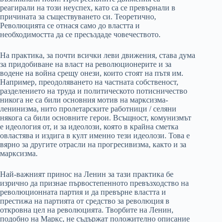
реагирали на този неуспех, като са се превърнали в
причината за съществуването си. Теоретично,
Революцията се отнася само до властта и
необходимостта да се пресъздаде човечеството.
На практика, за почти всички леви движения, става дума
за придобиване на власт на революционерите и за
водене на война срещу онези, които стоят на пътя им.
Например, преодоляването на частната собственост,
разделението на труда и политическото потисничество
никога не са били основния мотив на марксизма-
ленинизма, нито пролетарските работници / селяни
някога са били основните герои. Всъщност, комунизмът
е идеология от, и за идеолози, която в крайна сметка
овластява и издига в култ именно тези идеолози. Това е
вярно за другите отрасли на прогресивизма, както и за
марксизма.
Най-важният принос на Ленин за тази практика бе
изрично да признае първостепенното превъзходство на
революционната партия и да превърне властта и
престижа на партията от средство за революция в
откровна цел на революцията. Творбите на Ленин,
подобно на Маркс, не съдържат положително описание