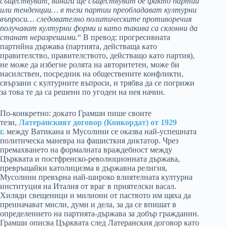
съществуват, винаги ще съществуват де факто партии
или тенденции… в тези партии преобладават културни
въпроси… следователно политическите противоречия
получават културни форми и като такива са склонни да
станат неразрешими.
“ В превод: прогресивната
партийна държава (партията, действаща като
правителство, правителството, действащо като партия),
не може да избегне ролята на авторитетен, може би
насилствен, посредник на обществените конфликти,
свързани с културните въпроси, и трябва да се погрижи
за това те да са решени по угоден на нея начин.
По-конкретно: докато Грамши пише своите
тези,
Латеранският договор (Конкордат) от 1929
г.
между Ватикана и Мусолини се оказва най-успешната
политическа маневра на фашисткия диктатор. Чрез
премахването на формалната враждебност между
Църквата и постфренско-революционната държава,
превръщайки католицизма в държавна религия,
Мусолини превърна най-широко влиятелната културна
институция на Италия от враг в приятелски васал.
Хиляди свещеници и милиони от паството им щяха да
преиначават мисли, думи и дела, за да се впишат в
определението на партията-държава за добър гражданин.
Грамши описва Църквата след Латеранския договор като