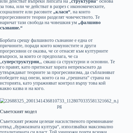
или действат въпреки липсата на „
структурна
“ основа
за това, или че действат в разрез с икономическите,
социалните или расовите
„класи“
, на които
прогресивните теории разделят човечеството. Те
наричат тази свобода на човешкия ум
„фалшиво
съзнание.“
Борбата срещу фалшивото съзнание е една от
причините, поради които комунистите и други
прогресивни се оказва, че се отнасят към културните
въпроси, за които се предполага, че са
„
суперструктурни
„, сякаш са структурни и основни. Те
го правят, като притискат хората непрекъснато да
утвърждават теориите за прогресивизма, да съблазняват
победите над онези, които са на „грешната“ страна на
историята, като упражняват контрол върху това кой
какво казва и на кого.
Съветският модел
Съветският режим целеше насилственото преминаване
отвъд „буржоазната култура“, използвайки максимално
тоталитарната си власт. Той унищожи почти всички