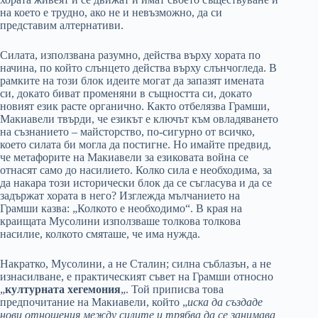
на което е трудно, ако не и невъзможно, да си
представим алтернативи.
Силата, използвана разумно, действа върху хората по
начина, по който слънцето действа върху слънчогледа. В
рамките на този блок идеите могат да запазят имената
си, докато биват променяни в същността си, докато
новият език расте органично. Както отбелязва Грамши,
Макиавели твърди, че езикът е ключът към овладяването
на съзнанието – майсторство, по-сигурно от всичко,
което силата би могла да постигне. Но имайте предвид,
че метафорите на Макиавели за езиковата война се
отнасят само до насилието. Колко сила е необходима, за
да накара този исторически блок да се съгласува и да се
задържат хората в него? Изглежда мълчанието на
Грамши казва: „Колкото е необходимо“. В края на
краищата Мусолини използваше толкова толкова
насилие, колкото смяташе, че има нужда.
Накратко, Мусолини, а не Сталин; силна съблазън, а не
изнасилване, е практическият съвет на Грамши относно
„
културната хегемония
„. Той приписва това
предпочитание на Макиавели, който „
иска да създаде
нови отношения между силите и трябва да се занимава