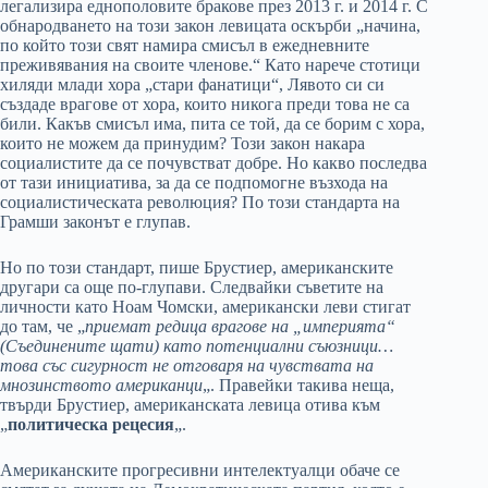
легализира еднополовите бракове през 2013 г. и 2014 г. С
обнародването на този закон левицата оскърби „начина,
по който този свят намира смисъл в ежедневните
преживявания на своите членове.“ Като нарече стотици
хиляди млади хора „стари фанатици“, Лявото си си
създаде врагове от хора, които никога преди това не са
били. Какъв смисъл има, пита се той, да се борим с хора,
които не можем да принудим? Този закон накара
социалистите да се почувстват добре. Но какво последва
от тази инициатива, за да се подпомогне възхода на
социалистическата революция? По този стандарта на
Грамши законът е глупав.
Но по този стандарт, пише Брустиер, американските
другари са още по-глупави. Следвайки съветите на
личности като Ноам Чомски, американски леви стигат
до там, че „
приемат редица врагове на „империята“
(Съединените щати) като потенциални съюзници…
това със сигурност не отговаря на чувствата на
мнозинството американци
„. Правейки такива неща,
твърди Брустиер, американската левица отива към
„
политическа рецесия
„.
Американските прогресивни интелектуалци обаче се