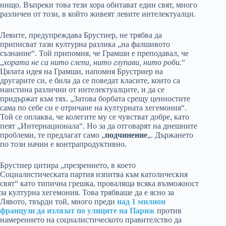
нищо. Въпреки това тези хора обитават един свят, много
различен от този, в който живеят левите интелектуалци.
Левите, предупреждава Брустиер, не трябва да
приписват тази културна разлика „на фалшивото
съзнание“. Той припомня, че Грамши е преподавал, че
„
хората не са нито слепи, нито глупави, нито роби.
“
Цялата идея на Грамши, напомня Брустриер на
другарите си, е била да се поведат класите, които са
наистина различни от интелектуалците, и да се
придържат към тях. „Затова борбата срещу ценностите
сама по себе си е отричане на културната хегемония“.
Той се оплаква, че колегите му се чувстват добре, като
пеят „Интернационала“. Но за да отговарят на днешните
проблеми, те предлагат само „
подчинение
„. Държането
по този начин е контрапродуктивно.
Брустиер цитира „презрението, в което
Социалистическата партия изпитва към католическия
свят“ като типична грешка, проваляща всяка възможност
за културна хегемония. Това трябваше да е ясно за
Лявото, твърди той, много преди
над 1 милион
французи да излязат по улиците на Париж
против
намерението на социалистическото правителство да