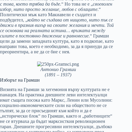
с това, което трябва да бъде.
“ Но това не е „
своеволен
избор, нито просто желание, любов с облаците.
“
Политически мъж като Макиавели е създател и
подбудител, „
който не създава от нищото, нито пък се
движи в празния вихър на своите желания и мечти. Той
се основава на реалната истина… връзката между
силите в постоянно движение и равновесие.
“ Грамши
цели да замени западната култура, като я подкопае, като
направи това, което е необходимо, за да я принуди да се
преориентира, а не да се бие с нея.
Антонио Грамши
(1891 – 1937)
Изборът на Грамши
Визията на Грамши за хегемония върху културата не е
панацея. На практика днешните леви интелектуалци
имат същата посока като Маркс, Ленин или Мусолини:
социално-икономическите сили на обществото не се
тълпят, за да се присъединят към който и да е
„исторически блок“ по Грамши, както и „работниците“
не се втурваха да бъдат марксисткия революционен
таран. Днешните прогресивни интелектуалци, дълбоко
ангажирани с културната война, са изправени пред