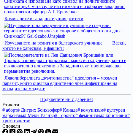
Комисарите в западните университети
Изучаването на религия в българското училище
Всеки,
когото не харесвам, е фашист!
Ляволибералната „жълтопаветна“ идеология – мозъчен
паразит, който оцелява единствено чрез инфектиране на
мозъците на младите
Подкрепете ни с дарение!
Етикети
#
аборт
#
Дитрих Бонхьофер
#
Канада
#
комунизъм
#
културен
марксизъм
#
Мери Уагнър
#
Торонто
#
феминизъм
#
християни
#
християнство
Сподели