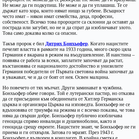
Не може да ги подкупиш. Не може и да ги уплашиш. Те се
държат като хора, които нямат нищо за губене. Всъщност
често имат – някои имат семейства, деца, професии,
собственост. Всичко това пророците са склонни да оставят да
пострада или загубят, но не и да спрат да изобличават злото.
Това само доказва колко са опасни.
Такъв пророк е бил
Дитрих Бонхьофер
. Когато нацистите
печелят властта в рамките на 1933 година, много скоро цяла
Германия е вкарана в режим на въодушевление. И наистина –
появява се работа за всеки, заплатите започват да растат,
възстановява се националното достойнство и унизилите
Германия победители от Първата световна война започват да
я уважават, че и да се боят от нея. Освен малцина.
Но повечето от тях мълчат. Други заминават в чужбина.
Бонхьофер обаче говори. Той е лутерански пастир, но отказва
да се присъедини към обединената от Хитлер Германска
църква и организира Църква на изповедта. Бонхьофер не се
вдъхновява от триумфа на режима и с всичко показва, че това
няма да свърши добре. Бонхьофер публично изобличава
геноцида спрямо инвалиди и душевноболни, както и
геноцида срещу евреите. Нацистите знаят, че Бонхьофер не ги
приема и ги отхвърля. Затова го мразят. През 1943 г.
Бонхьофер е въдворен в концлагер. В крайна сметка е