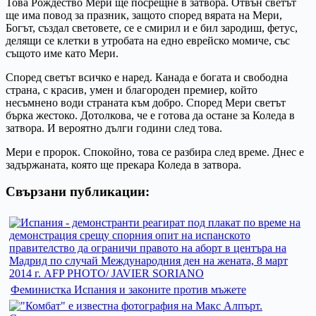
Това Рождество Мери ще посрещне в затвора. Отвън светът
ще има повод за празник, защото според вярата на Мери,
Богът, създал световете, се е смирил и е бил зародиш, фетус,
делящи се клетки в утробата на едно еврейско момиче, със
същото име като Мери.
Според светът всичко е наред. Канада е богата и свободна
страна, с красив, умен и благороден премиер, който
несъмнено води страната към добро. Според Мери светът
бърка жестоко. Дотолкова, че е готова да остане за Коледа в
затвора. И вероятно дълги години след това.
Мери е пророк. Спокойно, това се разбира след време. Днес е
задържаната, която ще прекара Коледа в затвора.
Свързани публикации:
Феминистка Испания и законите против мъжете