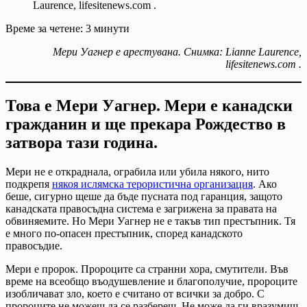
Време за четене:
3
минути
Мери Уагнер е арестувана. Снимка: Lianne Laurence,
lifesitenews.com .
Това е Мери Уагнер. Мери е канадски
гражданин и ще прекара Рождество в
затвора тази година.
Мери не е откраднала, ограбила или убила някого, нито
подкрепя
някоя ислямска терористична организация
. Ако
беше, сигурно щеше да бъде пусната под гаранция, защото
канадската правосъдна система е загрижена за правата на
обвиняемите. Но Мери Уагнер не е такъв тип престъпник. Тя
е много по-опасен престъпник, според канадското
правосъдие.
Мери е пророк. Пророците са странни хора, смутители. Във
време на всеобщо въодушевление и благополучие, пророците
изобличават зло, което е считано от всички за добро. С
пророците не можеш да се разбереш. Не може да ги вразумиш.