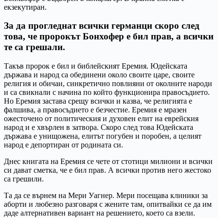
екзекутиран.
За да прогледнат всички германци скоро след
това, че пророкът Бонхофер е бил прав, а всички
те са грешали.
Такъв пророк е бил и библейският Еремия. Юдейската
държава и народ са обединени около своите царе, своите
религия и обичаи, синкретично повлияни от околните народи
и са свикнали с начина по който функционира правосъдието.
Но Еремия застава срещу всички и казва, че религията е
фалшива, а правосъдието е безчестие. Еремия е мразен
ожесточено от политическия и духовен елит на еврейския
народ и е хвърлен в затвора. Скоро след това Юдейската
държава е унищожена, елитът погубен и поробен, а целият
народ е депортиран от родината си.
Днес книгата на Еремия се чете от стотици милиони и всички
си дават сметка, че е бил прав. А всички против него жестоко
са грешили.
Та да се върнем на Мери Уагнер. Мери посещава клиники за
аборти и любезно разговаря с жените там, опитвайки се да им
даде алтернативен вариант на решението, което са взели.