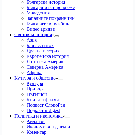
Българска история
Българи от старо време
Македония
Западните покрайнини
Българите в чужбина
Видео архиви
Световна история
Азия
Близък изток
Древна история
Европейска история
Латинска Америка
Северна Америка
Африка
Култура и общество
Култура
Природа
Пътеписи
Книги и филми
Подкаст СловоРед
Подкаст u-digest
Политика и икономика
Анализи
Икономика и данъци
Коментар