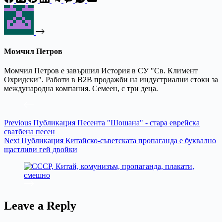
Момчил Петров
Момчил Петров е завършил История в СУ "Св. Климент
Охридски". Работи в B2B продажби на индустриални стоки за
международна компания. Семеен, с три деца.
Previous
Публикация
Песента "Шошана" - стара еврейска
сватбена песен
Next
Публикация
Китайско-съветската пропаганда е буквално
щастливи гей двойки
Leave a Reply