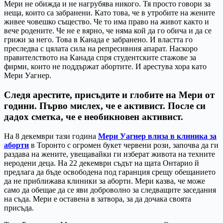
Мери не обижда и не нагрубява никого. Тя просто говори за
неща, които са забранени. Като това, че в утробите на жените
живее човешко същество. Че то има право на живот както и
вече родените. Че не е вярно, че няма кой да го обича и да се
грижи за него. Това в Канада е забранено. И властта го
преследва с цялата сила на репресивния апарат. Наскоро
правителството на Канада спря студентските стажове за
фирми, които не поддържат абортите. И арестува хора като
Мери Уагнер.
Следя арестите, присъдите и глобите на Мери от
години. Първо мислех, че е активист. После си
дадох сметка, че е необикновен активист.
На 8 декември тази година
Мери Уагнер влиза в клиника за
аборти
в Торонто с огромен букет червени рози, започва да ги
раздава на жените, увещавайки ги изберат живота на техните
неродени деца. На 22 декември съдът на щата Онтарио й
предлага да бъде освободена под гаранция срещу обещанието
да не приближава клиники за аборти. Мери казва, че може
само да обещае да се яви доброволно за следващите заседания
на съда. Мери е оставена в затвора, за да дочака своята
присъда.