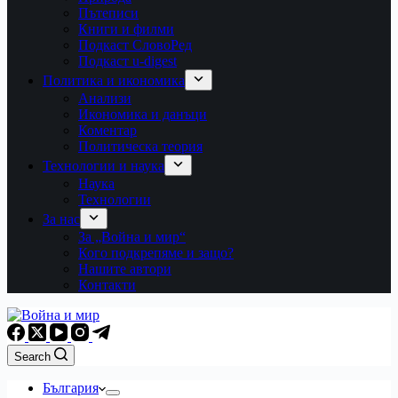
Пътеписи
Книги и филми
Подкаст СловоРед
Подкаст u-digest
Политика и икономика
Анализи
Икономика и данъци
Коментар
Политическа теория
Технологии и наука
Наука
Технологии
За нас
За „Война и мир“
Кого подкрепяме и защо?
Нашите автори
Контакти
Search
България