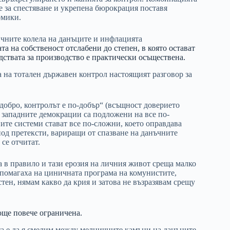
е за спестяване и укрепена бюрокрация поставя
омики.
ичните колела на данъците и инфлацията
та на собственост отслабени до степен, в която остават
дствата за производство е практически осъществена.
а на тотален държавен контрол настоящият разговор за
добро, контролът е по-добър“ (всъщност доверието
 западните демокрации са подложени на все по-
ите системи стават все по-сложни, което оправдава
од претексти, вариращи от спазване на данъчните
се отчитат.
 в правило и тази ерозия на личния живот среща малко
 помагаха на циничната програма на комунистите,
естен, нямам какво да крия и затова не възразявам срещу
 още повече ограничена.
ята е да я смелим между мелничните камъни на данъците