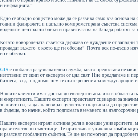
и инфлацията.“
Едно свободно общество може да се развива само въз основа на с
години фалиралата и напълно компрометирана съветска система 
водещите централни банки и правителства на Запада работят за 
Когато новородената съветска държава се нуждаеше от западни т
продадат въжето, с което ще ги обесим“. Почти век по-късно из
и се обесват.
GIS
е глобална разузнавателна служба, която предоставя незави
изготвени от екип от експерти от цял свят. Ние предлагаме и п
бизнеса, за да подпомогнем техните решения за международни 
Нашите клиенти имат достъп до експертни анализи в областта на
и енергетиката. Нашите експерти представят сценарии за значи
знанията си, за да анализират цялостната картина и да предостав
в бъдеще, по начин, който подпомага вземането на дългосрочни
Нашите експерти играят активна роля в водещи университети, м
правителствени съветници. Те притежават уникална комбинация 
и разяснят глобалните събития. Те ще ви помогнат да придобие