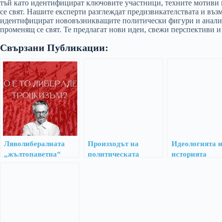
тъй като идентифицират ключовите участници, техните мотиви и
се свят. Нашите експерти разглеждат предизвикателствата и въз
идентифицират нововъзникващите политически фигури и анализи
променящ се свят. Те предлагат нови идеи, свежи перспективи и
Свързани Публикации:
Ляволибералната
Произходът на
Идеологията 
„жълтопаветна“
политическата
историята
идеология – мозъчен
коректност
паразит, който
оцелява единствено
чрез инфектиране на
мозъците на младите