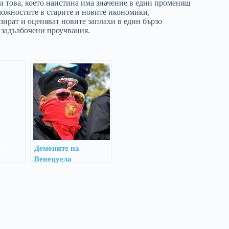
 това, което наистина има значение в един променящ
можностите в старите и новите икономики,
рат и оценяват новите заплахи в един бързо
 задълбочени проучвания.
и
Демоните на
Венецуела