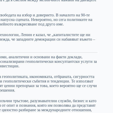
вободата на избор и доверието. В началото на 90-те
напусна сцената. Невероятно, но сега политиките на
нейното възкресяване под друго име.
ехнологии, Ленин е казал, че „капиталистите ще ни
глежда, че западните демокрации си набавяват въжето –
сими, аналитични и основани на факти доклади,
ерсонализирани геополитически консултантски услуги за
инвестиции.
 геополитиката, икономиката, отбраната, сигурността
ми геополитически събития и тенденции. Те използват
ят ценни препоръки за това, което вероятно ще се случи
 решения.
озъчни тръстове, разузнавателни служби, бизнес и като
от опит и познания, която им позволява да представят
те цялостно разбиране за международните отношения,