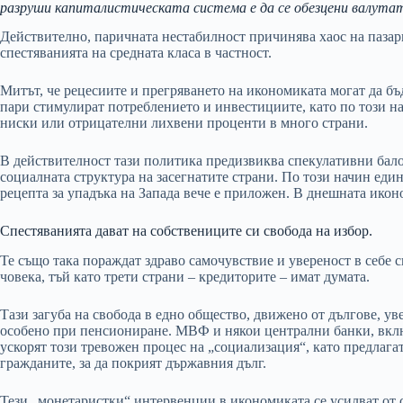
разруши капиталистическата система е да се обезцени валута
Действително, паричната нестабилност причинява хаос на пазар
спестяванията на средната класа в частност.
Митът, че рецесиите и прегряването на икономиката могат да бъ
пари стимулират потреблението и инвестициите, като по този н
ниски или отрицателни лихвени проценти в много страни.
В действителност тази политика предизвиква спекулативни бал
социалната структура на засегнатите страни. По този начин еди
рецепта за упадъка на Запада вече е приложен. В днешната икон
Спестяванията дават на собствениците си свобода на избор.
Те също така пораждат здраво самочувствие и увереност в себе с
човека, тъй като трети страни – кредиторите – имат думата.
Тази загуба на свобода в едно общество, движено от дългове, у
особено при пенсиониране. МВФ и някои централни банки, вклю
ускорят този тревожен процес на „социализация“, като предлагат
гражданите, за да покрият държавния дълг.
Тези „монетаристки“ интервенции в икономиката се усилват от 