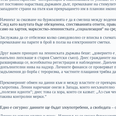
от постоянно нарастващ държавен дълг, премахване на стимулит
западните страни на пътя към превръщането им в планови икон
Начинът за смазване на буржоазията е да я смелиш между воден
След като валутата бъде обезценена, спестяванията отнети, права
само на хартия, марксистко-ленинистката „социализация“ на сре
Заслужава да се отбележи колко самодоволно се вписва в схемат
премахване на парите в брой в полза на електронните сметки.
Друг важен принцип на ленинската държава беше: „доверието е 
напълно липсваше в стария Съветски съюз). Днес гражданите на
разширяваща се, всеобхватна регистрация и наблюдение. Данъчн
допълнителни нива на надзор. Личните финанси се проверяват п
задължения до борба с тероризма, а частните плащания трябва да 
Прекомерният обмен на данни към и между властите се превърна
съпротива. Ленин наричаше онези в Запада, които несъзнателно
„полезни идиоти“; днес това са хора, които си казват: „Аз съм ч
такива контролни мерки.“
Едно е сигурно: данните ще бъдат злоупотребени, а свободата –
Ленин го изрази кратко и ясно: „Начинът да се смаже буржоази