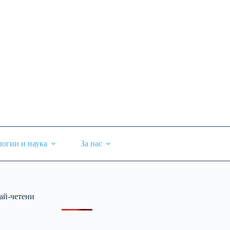
логии и наука
За нас
ай-четени