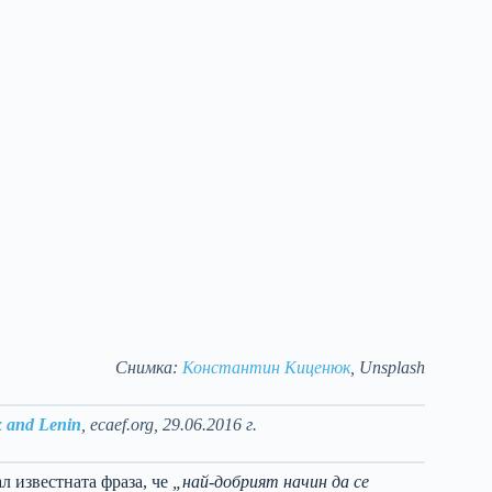
Снимка:
Константин Киценюк
, Unsplash
x and Lenin
, ecaef.org, 29.06.2016 г.
л известната фраза, че
„най-добрият начин да се