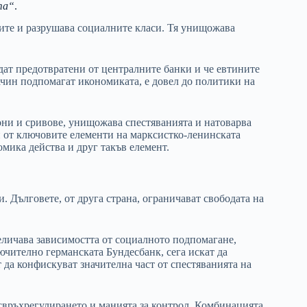
та“
.
ите и разрушава социалните класи. Тя унищожава
дат предотвратени от централните банки и че евтините
ачин подпомагат икономиката, е довел до политики на
они и сривове, унищожава спестяванията и натоварва
н от ключовите елементи на марксистко-ленинската
омика действа и друг такъв елемент.
и. Дълговете, от друга страна, ограничават свободата на
величава зависимостта от социалното подпомагане,
чително германската Бундесбанк, сега искат да
 да конфискуват значителна част от спестяванията на
свръхрегулирането и манията за контрол. Комбинацията