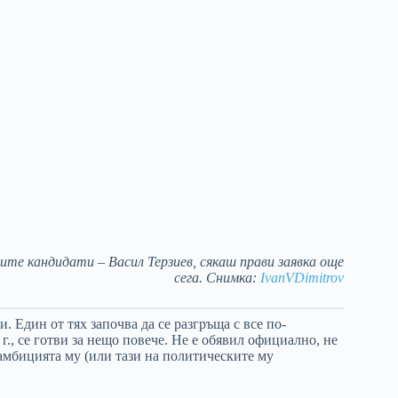
ите кандидати – Васил Терзиев, сякаш прави заявка още
сега. Снимка:
IvanVDimitrov
 Един от тях започва да се разгръща с все по-
г., се готви за нещо повече. Не е обявил официално, не
амбицията му (или тази на политическите му