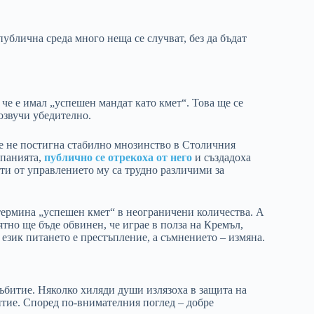
публична среда много неща се случват, без да бъдат
 че е имал „успешен мандат като кмет“. Това ще се
розвучи убедително.
Че не постигна стабилно мнозинство в Столичния
мпанията,
публично се отрекоха от него
и създадоха
ти от управлението му са трудно различими за
 термина „успешен кмет“ в неограничени количества. А
ятно ще бъде обвинен, че играе в полза на Кремъл,
език питането е престъпление, а съмнението – измяна.
събитие. Няколко хиляди души излязоха в защита на
тие. Според по-внимателния поглед – добре