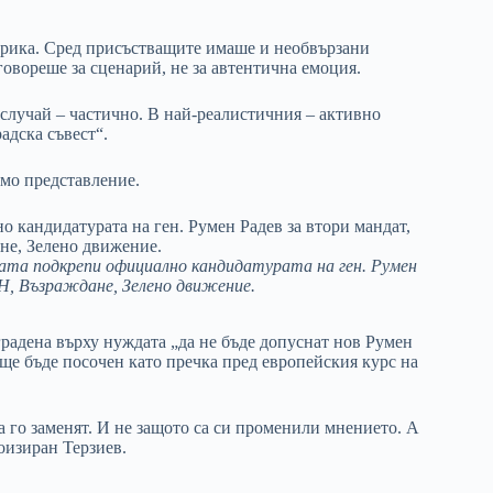
орика. Сред присъстващите имаше и необвързани
говореше за сценарий, не за автентична емоция.
случай – частично. В най-реалистичния – активно
адска съвест“.
ямо представление.
ата подкрепи официално кандидатурата на ген. Румен
Н, Възраждане, Зелено движение.
градена върху нуждата „да не бъде допуснат нов Румен
 ще бъде посочен като пречка пред европейския курс на
а го заменят. И не защото са си променили мнението. А
роизиран Терзиев.