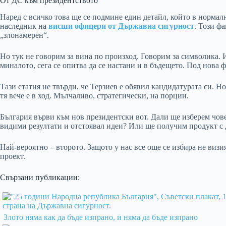
От ДС към президентството
Наред с всичко това ще се подмине един детайл, който в нормал
наследник на
висши офицери от Държавна сигурност
. Този ф
„злонамерен“.
Но тук не говорим за вина по произход. Говорим за символика. И
миналото, сега се опитва да се настани и в бъдещето. Под нова ф
Тази статия не твърди, че Терзиев е обявил кандидатурата си. Но
тя вече е в ход. Мълчаливо, стратегически, на порции.
България върви към нов президентски вот. Дали ще изберем чове
видими резултати и отстоявал идеи? Или ще получим продукт с 
Най-вероятно – второто. Защото у нас все още се избира не визия
проект.
Свързани публикации:
Злото няма как да бъде изпрано, и няма да бъде изпрано