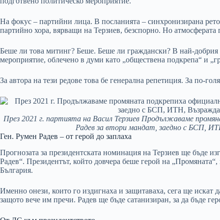
подготвено политическо мероприятие.
На фокус – партийни лица. В посланията – синхронизирана рет
партийно хора, вярващи на Терзиев, безспорно. Но атмосферата 
Беше ли това митинг? Беше. Беше ли граждански? В най-добрия 
мероприятие, облечено в думи като „обществена подкрепа“ и „гр
За автора на тези редове това бе генерална репетиция. За по-гол
През 2021 г. партията на Васил Терзиев Продължаваме промян
Радев за втори мандат, заедно с БСП, ИТ
Ген. Румен Радев – от герой до заплаха
Прогнозата за президентската номинация на Терзиев ще бъде из
Радев“. Президентът, който довчера беше герой на „Промяната“,
България.
Именно онези, които го издигнаха и защитаваха, сега ще искат д
защото вече им пречи. Радев ще бъде сатанизиран, за да бъде ге