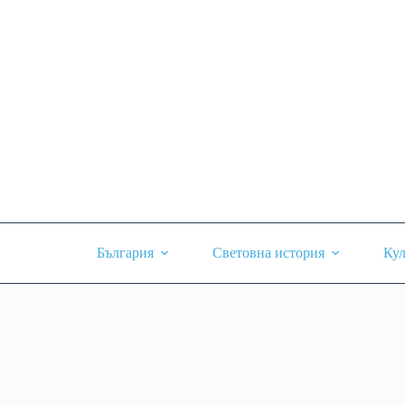
Skip
to
content
България
Световна история
Кул