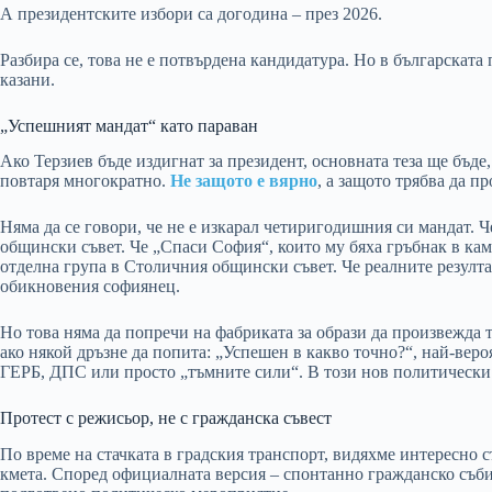
А президентските избори са догодина – през 2026.
Разбира се, това не е потвърдена кандидатура. Но в българската 
казани.
„Успешният мандат“ като параван
Ако Терзиев бъде издигнат за президент, основната теза ще бъде,
повтаря многократно.
Не защото е вярно
, а защото трябва да п
Няма да се говори, че не е изкарал четиригодишния си мандат. 
общински съвет. Че „Спаси София“, които му бяха гръбнак в ка
отделна група в Столичния общински съвет. Че реалните резулта
обикновения софиянец.
Но това няма да попречи на фабриката за образи да произвежда
ако някой дръзне да попита: „Успешен в какво точно?“, най-веро
ГЕРБ, ДПС или просто „тъмните сили“. В този нов политически 
Протест с режисьор, не с гражданска съвест
По време на стачката в градския транспорт, видяхме интересно 
кмета. Според официалната версия – спонтанно гражданско съби