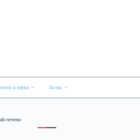
логии и наука
За нас
ай-четени