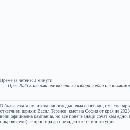
Време за четене:
3
минути
През 2026 г. ще има президентски избори и един от възможн
В българската политика напоследък няма изненади, има сценарии.
отчетливи щрихи: Васил Терзиев, кмет на София от края на 2023 
води официална кампания, но все повече знаци сочат към едно: 
покровители) се простира до президентската институция.