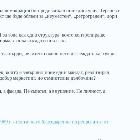
на демокрация би предизвикал поне дискусия. Терзиев е
акт ще бъде обявен за „неуместен“, „ретрограден“, дори
 за това как една структура, която контролираше
орма, с нова фасада и нов глас.
 тя твърди, че всичко около него изглежда така, сякаш
к, който е завършил поне един мандат, реализирал
добър маркетинг, но съмнителна дълбочина?
, а фасада. Не смисъл, а внушение. Не личност, а