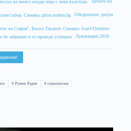
Цената на
Обединение, разум
Луковмарш 2026
дарение!
ата
#
Румен Радев
#
социализъм