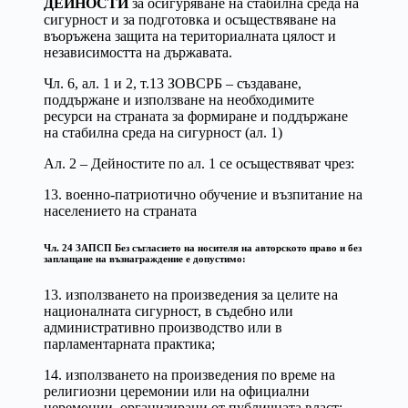
ДЕЙНОСТИ
за осигуряване на стабилна среда на
сигурност и за подготовка и осъществяване на
въоръжена защита на териториалната цялост и
независимостта на държавата.
Чл. 6, ал. 1 и 2, т.13 ЗОВСРБ – създаване,
поддържане и използване на необходимите
ресурси на страната за формиране и поддържане
на стабилна среда на сигурност (ал. 1)
Ал. 2 – Дейностите по ал. 1 се осъществяват чрез:
13. военно-патриотично обучение и възпитание на
населението на страната
Чл. 24 ЗАПСП Без съгласието на носителя на авторското право и без
заплащане на възнаграждение е допустимо:
13. използването на произведения за целите на
националната сигурност, в съдебно или
административно производство или в
парламентарната практика;
14. използването на произведения по време на
религиозни церемонии или на официални
церемонии, организирани от публичната власт;