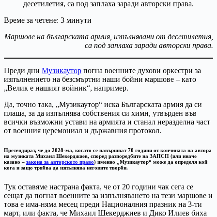
Време за четене:
3
минути
Маршове на българската армия, изпълнявани от десетилетия,
са под заплаха заради авторски права.
Преди дни
Музикаутор
погна военните духови оркестри за
изпълнението на безсмъртни наши бойни маршове – като
„Велик е нашият войник“, например.
Да, точно така, „Музикаутор“ иска Българската армия да си
плаща, за да изпълнява собствения си химн, утвърден във
всички възможни устави на армията и станал неразделна част
от военния церемониал и държавния протокол.
Претендират, че до 2028-ма, когато се навършват 70 години от кончината на автора
на музиката Михаил Шекерджиев, според разпоредбите на ЗАПСП (или иначе
казано –
закона за авторското право
) именно „Музикаутор“ може да определя кой
кога и защо трябва да изпълнява неговите творби.
Тук оставяме настрана факта, че от 20 години чак сега се
сещат да погнат военните за изпълняването на тези маршове и
това е има-няма месец преди Националния празник на 3-ти
март, или факта, че Михаил Шекерджиев и Дико Илиев биха