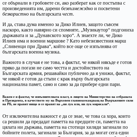
се обърнали в гробовете си, ако разберат как се постъпва с
произведенията им, дарени
безвъзмежздно
и посветени
безкористно
на българската
чест
.
И да, става дума именно за Дико Илиев, защото съвсем
наскоро, както навярно си спомняте, „Музикаутор“ подгониха
държавата и за „Дунавското хоро“. А знаехте ли, че Дико
Илиев има и военни маршове ? Като небезизвестния марш
„Сливенци при Драва“, който все още се изпълнява от
българската военна музика.
Важното в случая е не това, а фактът, че някой някъде е готов
пряко да погази не само честта и достойнството на
Българската армия, решавайки публично да я унижи, фактът,
че някой е готов да стъпи с крак върху българската
национална памет, само и само за да прибере едни пари.
Важен е и фактът, че изпълнителната власт, в лицето на Министерство на отбраната
и Президента, в качеството му на Върховен главнокомандващ на Въоръжените сили
на РБ, не правят нищо и се правят на „ни лук яли, ни лук мирисали“.
От изключителна важност е да се знае, че това са хора, които
са решили да предадат паметта на предците си, паметта на
цялата ни държава, паметта на стотици хиляди загинали по
бойните полета, загинали за България, за да могат сега едни