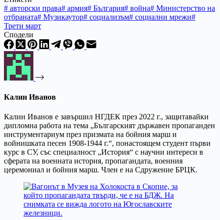
#
авторски права
#
армия
#
България
#
война
#
Министерство на
отбраната
#
Музикаутор
#
социализъм
#
социални мрежи
#
Трети март
Сподели
Калин Иванов
Калин Иванов е завършил НГДЕК през 2022 г., защитавайки
дипломна работа на тема „Българският държавен пропаганден
инструментариум през призмата на бойния марш и
войнишката песен 1908-1944 г.“, понастоящем студент първи
курс в СУ, със специалност „История“ с научни интереси в
сферата на военната история, пропагандата, военния
церемониал и бойния марш. Член е на Сдружение БРЦК.