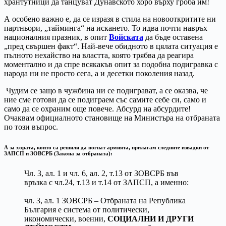
хрантутници да танцуват Дунавското хоро върху гроба им!
А особено важно е, да се изразя в стила на новооткритите ни
партньори, „тайминга“ на искането. То идва почти навръх
националния празник, в опит
Войската
да бъде оставена
„пред свършен факт“. Най-вече обидното в цялата ситуация е
пълното нехайство на властта, която трябва да реагира
моментално и да спре всякакъв опит за подобна подигравка с
народа ни не просто сега, а и десетки поколения назад.
Чудим се защо в чужбина ни се подиграват, а се оказва, че
ние сме готови да се подиграем със самите себе си, само и
само да се охраним още повече. Абсурд на абсурдите!
Очаквам официалното становище на Министъра на отбраната
по този въпрос.
А за хората, които са решили да погнат армията, прилагам следните извадки от
ЗАПСП и ЗОВСРБ (Закона за отбраната):
Чл. 3, ал. 1 и чл. 6, ал. 2, т.13 от ЗОВСРБ във
връзка с чл.24, т.13 и т.14 от ЗАПСП, а именно:
чл. 3, ал. 1 ЗОВСРБ – Отбраната на Република
България е система от политически,
икономически, военни,
СОЦИАЛНИ И ДРУГИ