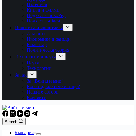
Пътеписи
Книги и филми
Подкаст СловоРед
Подкаст u-digest
Политика и икономика
Анализи
Икономика и данъци
Коментар
Политическа теория
Технологии и наука
Наука
Технологии
За нас
За „Война и мир“
Кого подкрепяме и защо?
Нашите автори
Контакти
Search
България