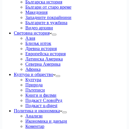
Българска история
Българи от старо време
Македония
Западните покрайнини
Българите в чужбина
Видео архиви
Световна история
Азия
Близък изток
Древна история
Европейска история
Латинска Америка
Северна Америка
Африка
Култура и общество
Култура
Природа
Пътеписи
Книги и филми
Подкаст СловоРед
Подкаст u-digest
Политика и икономика
Анализи
Икономика и данъци
Коментар