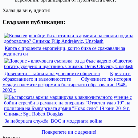
Халал да ви е, идиоти!
Свързани публикации:
Карта с процента европейци, които биха се сражавали за
родината си
Доверието – тайната на успешните общества
Кризата в
образованието и възможностите
Обучението по история
между големите реформи в българското образование 1948-
2002 г.
За наборната служба, ВОС и модерната война
Подкрепете ни с дарение!
Етикети