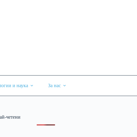
логии и наука
За нас
ай-четени