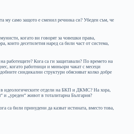
та му само защото е сменил речника си? Убеден съм, че
омунисти, когато ви говорят за човешки права,
а, които десетилетия наред са били част от система,
 на работещите? Кога са ги защитавали? По времето на
нес, когато работници и миньори чакат с месеци
 удобните синдикални структури обясняват колко добре
 в идеологическите отдели на БКП и ДКМС? На хора,
я“ и „уреден“ живот в тоталитарна България?
ога са били принудени да казват истината, вместо това,