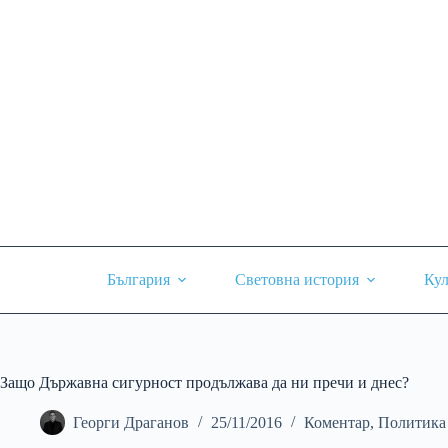
Skip
to
content
България
Световна история
Кул
Защо Държавна сигурност продължава да ни пречи и днес?
Георги Драганов
25/11/2016
Коментар
,
Политика