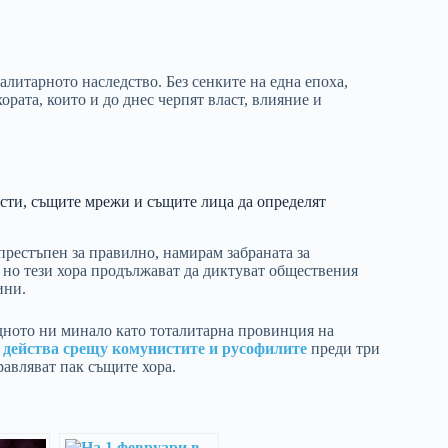
алитарното наследство. Без сенките на една епоха,
ората, които и до днес черпят власт, влияние и
сти, същите мрежи и същите лица да определят
рестъпен за правилно, намирам забраната за
 но тези хора продължават да диктуват обществения
ини.
адното ни минало като тоталитарна провинция на
е действа срещу комунистите и русофилите
преди три
равляват пак същите хора.