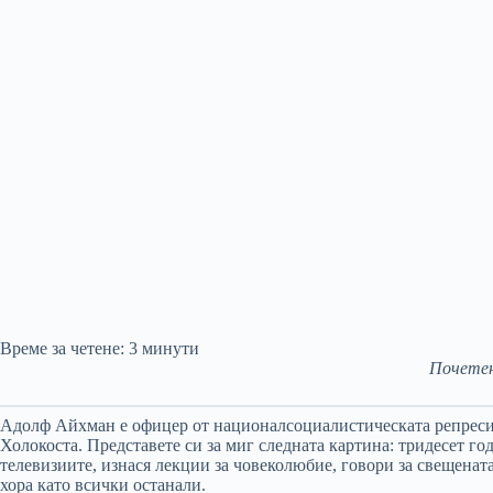
Време за четене:
3
минути
Почетен
Адолф Айхман е офицер от националсоциалистическата репреси
Холокоста. Представете си за миг следната картина: тридесет го
телевизиите, изнася лекции за човеколюбие, говори за свещенат
хора като всички останали.