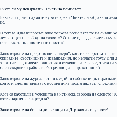
Бихте ли му повярвали? Наистина помислете.
Бихте ли приели думите му за искрени? Бихте ли забравили дела
не.
И тогава идва въпросът: защо толкова лесно вярвате на бивши к
демокрация и свобода на словото? Откъде идва доверието към хор
потъпквала именно тези ценности?
Защо вярвате на профсъюзни „лидери“, когато говорят за защита
бригадите, съботниците и извънредния, но неплатен труд? Или д
заплатите си, живеят в лишения и отчаяние, а ръководствата на
са си свършили работата, без реално да направят нищо?
Защо вярвате на журналисти и медийни собственици, израснали
които и днес ни заливат с носталгична пропаганда за „спокойни
Кога са работили в условията на истинска свобода на словото? К
което партията е наредила?
Защо вярвате на бивши доносници на Държавна сигурност?