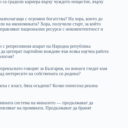
то са градили кариера върху чуждото нещастие, върху
разполагащи с огромни богатства? На хора, които до
сли на икономиката? Хора, получили старт, за който
управляват национални ресурси с некомпетентност и
и с репресивния апарат на Народна република
и да цитират партийни вождове във всяка научна работа
ология?
прекъснато говорят за България, но винаги гледат към
ад интересите на собствената си родина?
иха с власт, бяха осъдени? Колко понесоха реална
сивната система на миналото — продължават да
тивляват на промяната. Продължават да бранят