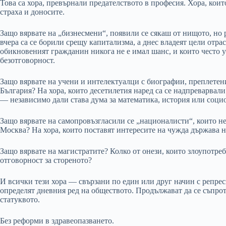
Това са хора, превърнали предателството в професия. Хора, кои
страха и доносите.
Защо вярвате на „бизнесмени“, появили се сякаш от нищото, но 
вчера са се борили срещу капитализма, а днес владеят цели отра
обикновеният гражданин никога не е имал шанс, и които често 
безотговорност.
Защо вярвате на учени и интелектуалци с биографии, преплетен
България? На хора, които десетилетия наред са се надпреварвал
— независимо дали става дума за математика, история или соци
Защо вярвате на самопровъзгласили се „националисти“, които не
Москва? На хора, които поставят интересите на чужда държава н
Защо вярвате на магистратите? Колко от онези, които злоупотреб
отговорност за стореното?
И всички тези хора — свързани по един или друг начин с репре
определят дневния ред на обществото. Продължават да се съпро
статуквото.
Без реформи в здравеопазването.