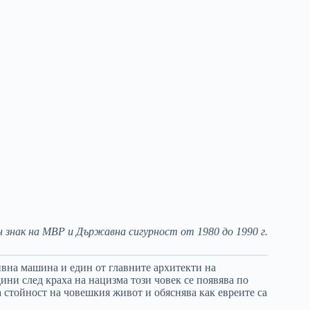
 знак на МВР и Държавна сигурност от 1980 до 1990 г.
вна машина и един от главните архитекти на
дини след краха на нацизма този човек се появява по
а стойност на човешкия живот и обяснява как евреите са