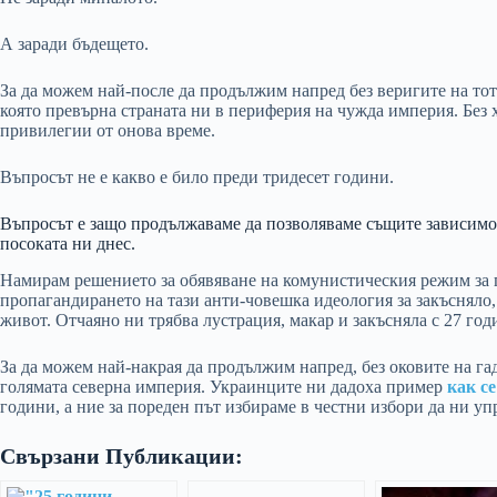
А заради бъдещето.
За да можем най-после да продължим напред без веригите на тот
която превърна страната ни в периферия на чужда империя. Без х
привилегии от онова време.
Въпросът не е какво е било преди тридесет години.
Въпросът е защо продължаваме да позволяваме същите зависимо
посоката ни днес.
Намирам решението за обявяване на комунистическия режим за п
пропагандирането на тази анти-човешка идеология за закъсняло,
живот. Отчаяно ни трябва лустрация, макар и закъсняла с 27 год
За да можем най-накрая да продължим напред, без оковите на г
голямата северна империя. Украинците ни дадоха пример
как с
години, а ние за пореден път избираме в честни избори да ни уп
Свързани Публикации: