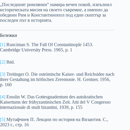
„Последният римлянин“ намира вечен покой, изпълнил
историческата мисия на своето съвремие, а именно да
обедини Рим и Константинопол под един скиптър за
последен път в историята.
Бележки
[1]
Runciman S. The Fall Of Constantinople 1453.
Cambridge University Press. 1965, p. 1
[2]
Ibid.
[3]
Treitinger O. Die oströmische Kaiser- und Reichsidee nach
ihrer Gestaltung im höfischen Zeremonie. H. Gentner, 1956,
p. 160
[4]
Ensslin W. Das Gottesgnadentum des autokratischen
Kaisertums der frübyzantinischen Zeit. Atti del V Congresso
internazionale di studi bizantini, 1939, p. 155
[5]
Мутафчиев П. Лекции по история на Византия. С.,
2023 г., стр. 16