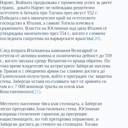
Нарзес, Войната продължава с променлив успех за двете
страни, докато Нарзес не побеждава решително
остготите в битката при Тагина през август 552 г.
Победата слага окончателен край на остготското
господство в Италия, а самият Тотила изчезва в
сражението. Властта на Юстиниан над цяла Италия се
утвърждава окончателно през 554 г., когато е сломена
последната съпротива на варварските кралства
[20]
.
След втората Италианска кампания Велизарий се
оттегля от активна военна и политическа дейност до 559
г., когато заплаха срещу Византия го връща обратно. По
това време владетелят на кутригурите Заберган нахлува
в Тракия и с обединена армия със славяни достига до
Галиполския полуостров, който е преграден със защитна
стена. Заберган оставя по-голямата част от армията си
там и с 7 000 конници тръгва на изток към
Константинопол
[21]
.
Местното население бяга към столицата, а Заберган
лесно преодолява Анастасиевата стена. Юстиниан
изпраща столичният гарнизон да пресрещне
нашествениците, но той претърпява поражение, и
Заберган достига до стените на столицата. Тогава