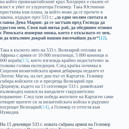
на който провизантийският крал Хилдерих е свален от
власт и убит от узурпатора Гелимер. Така Юстиниан
пристъпва към плана, за който може да се прочете в
закона, издаден през 533 г.:
„за едно молим светата и
славна Дева Мария: да се застъпи пред Господа да
удостои мен, Своя най-низък раб, да обединим отново
с Римската империя онова, което е откъснато от нея,
и да изпълним докрай нашия височайши дълг“
[12]
.
Така в късното лято на 533 г. Велизарий отплава за
Африка с армия от 10 000 пехотинци, 5 000 конници и
600 кораба
[13]
, което изглежда крайно недостатъчно за
толкова голяма експедиция. След кратка почивка в
Сицилия византийската армия дебаркира недалеч от
Лептис Магна, на пет дни път от Картаген. Гелимер
събира войските си и пресреща Велизарий при
Децимум, където на 13 септември 533 г. ромейският
пълководец нанася на вандалите съкрушително
поражение. След тази победа жителите на Картаген сами
отварят вратите си за византийската войска и радушно
посрещат Велизарий
[14]
, а Гелимер се оттегля към
Нумидия.
На 15 декември 533 г. новата събрана армия на Гелимер