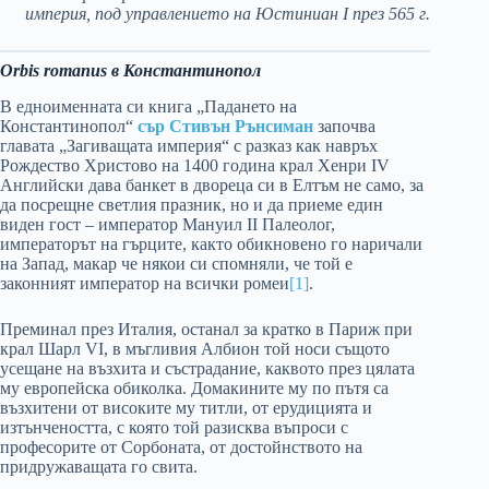
империя, под управлението на Юстиниан I през 565 г.
Orbis romanus в Константинопол
В едноименната си книга „Падането на
Константинопол“
сър Стивън Рънсиман
започва
главата „Загиващата империя“ с разказ как навръх
Рождество Христово на 1400 година крал Хенри IV
Английски дава банкет в двореца си в Елтъм не само, за
да посрещне светлия празник, но и да приеме един
виден гост – император Мануил II Палеолог,
императорът на гърците, както обикновено го наричали
на Запад, макар че някои си спомняли, че той е
законният император на всички ромеи
[1]
.
Преминал през Италия, останал за кратко в Париж при
крал Шарл VI, в мъгливия Албион той носи същото
усещане на възхита и състрадание, каквото през цялата
му европейска обиколка. Домакините му по пътя са
възхитени от високите му титли, от ерудицията и
изтънчеността, с която той разисква въпроси с
професорите от Сорбоната, от достойнството на
придружаващата го свита.