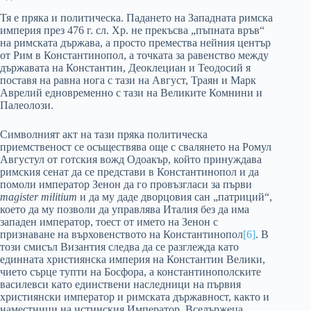
Тя е пряка и политическа. Падането на Западната римска
империя през 476 г. сл. Хр. не прекъсва „пъпната връв“
на римската държава, а просто премества нейния център
от Рим в Константинопол, а точката за равенство между
държавата на Константин, Деоклециан и Теодосий я
поставя на равна нога с тази на Август, Траян и Марк
Аврелий едновременно с тази на Великите Комнини и
Палеолози.
Символният акт на тази пряка политическа
приемственост се осъществява още с свалянето на Ромул
Августул от готския вожд Одоакър, който принуждава
римския сенат да се представи в Константинопол и да
помоли император Зенон да го провъзгласи за първи
magister militium
и да му даде дворцовия сан „патриций“,
което да му позволи да управлява Италия без да има
западен император, тоест от името на Зенон с
признаване на върховенството на Константинопол
[6]
. В
този смисъл Византия следва да се разглежда като
единната християнска империя на Константин Велики,
чието сърце тупти на Босфора, а константинополските
василевси като единствени наследници на първия
християнски император и римската държавност, както и
наместници на истинския Император, Вседържеца