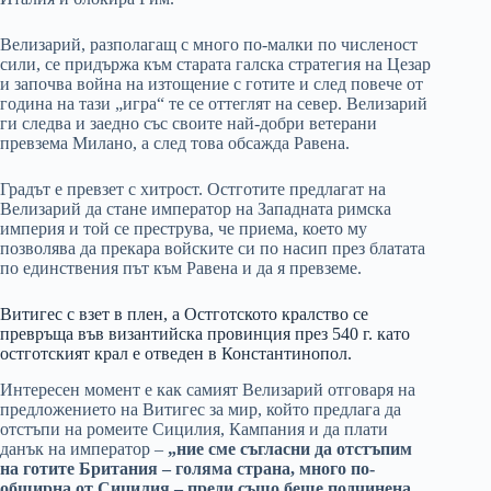
Велизарий, разполагащ с много по-малки по численост
сили, се придържа към старата галска стратегия на Цезар
и започва война на изтощение с готите и след повече от
година на тази „игра“ те се оттеглят на север. Велизарий
ги следва и заедно със своите най-добри ветерани
превзема Милано, а след това обсажда Равена.
Градът е превзет с хитрост. Остготите предлагат на
Велизарий да стане император на Западната римска
империя и той се преструва, че приема, което му
позволява да прекара войските си по насип през блатата
по единствения път към Равена и да я превземе.
Витигес с взет в плен, а Остготското кралство се
превръща във византийска провинция през 540 г. като
остготският крал е отведен в Константинопол.
Интересен момент е как самият Велизарий отговаря на
предложението на Витигес за мир, който предлага да
отстъпи на ромеите Сицилия, Кампания и да плати
данък на император –
„ние сме съгласни да отстъпим
на готите Британия – голяма страна, много по-
обширна от Сицилия – преди също беше подчинена