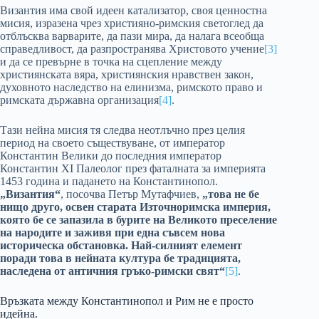
Византия има свой идеен катализатор, своя ценностна
мисия, изразена чрез християно-римския светоглед да
отблъсква варварите, да пази мира, да налага всеобща
справедливост, да разпространява Христовото учение
[3]
и да се превърне в точка на сцепление между
християнската вяра, християнския нравствен закон,
духовното наследство на елинизма, римското право и
римската държавна организация
[4]
.
Тази нейна мисия тя следва неотлъчно през целия
период на своето съществуване, от император
Константин Велики до последния император
Константин XI Палеолог през фаталната за империята
1453 година и падането на Константинопол.
„Византия“
, посочва Петър Мутафчиев,
„това не бе
нищо друго, освен старата Източноримска империя,
която бе се запазила в бурите на Великото преселение
на народите и заживя при една съвсем нова
историческа обстановка. Най-силният елемент
поради това в нейната култура бе традицията,
наследена от античния гръко-римски свят“
[5]
.
Връзката между Константинопол и Рим не е просто
идейна.