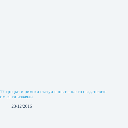
17 гръцки и римски статуи в цвят – както създателите
им са ги изваяли
23/12/2016