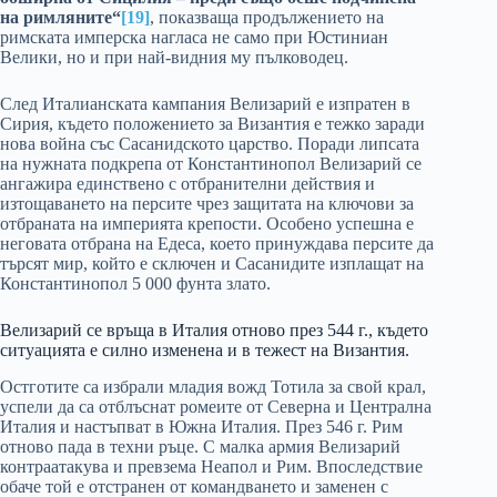
на римляните“
[19]
, показваща продължението на
римската имперска нагласа не само при Юстиниан
Велики, но и при най-видния му пълководец.
След Италианската кампания Велизарий е изпратен в
Сирия, където положението за Византия е тежко заради
нова война със Сасанидското царство. Поради липсата
на нужната подкрепа от Константинопол Велизарий се
ангажира единствено с отбранителни действия и
изтощаването на персите чрез защитата на ключови за
отбраната на империята крепости. Особено успешна е
неговата отбрана на Едеса, което принуждава персите да
търсят мир, който е сключен и Сасанидите изплащат на
Константинопол 5 000 фунта злато.
Велизарий се връща в Италия отново през 544 г., където
ситуацията е силно изменена и в тежест на Византия.
Остготите са избрали младия вожд Тотила за свой крал,
успели да са отблъснат ромеите от Северна и Централна
Италия и настъпват в Южна Италия. През 546 г. Рим
отново пада в техни ръце. С малка армия Велизарий
контраатакува и превзема Неапол и Рим. Впоследствие
обаче той е отстранен от командването и заменен с