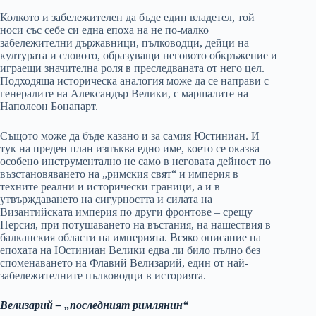
Колкото и забележителен да бъде един владетел, той
носи със себе си една епоха на не по-малко
забележителни държавници, пълководци, дейци на
културата и словото, образуващи неговото обкръжение и
играещи значителна роля в преследваната от него цел.
Подходяща историческа аналогия може да се направи с
генералите на Александър Велики, с маршалите на
Наполеон Бонапарт.
Същото може да бъде казано и за самия Юстиниан. И
тук на преден план изпъква едно име, което се оказва
особено инструментално не само в неговата дейност по
възстановяването на „римския свят“ и империя в
техните реални и исторически граници, а и в
утвърждаването на сигурността и силата на
Византийската империя по други фронтове – срещу
Персия, при потушаването на въстания, на нашествия в
балканския области на империята. Всяко описание на
епохата на Юстиниан Велики едва ли било пълно без
споменаването на Флавий Велизарий, един от най-
забележителните пълководци в историята.
Велизарий – „последният римлянин“