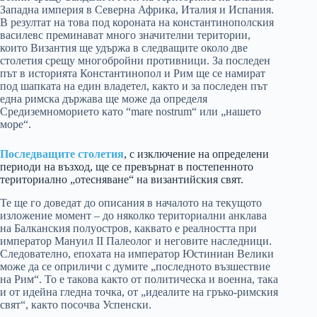
Западна империя в Северна Африка, Италия и Испания.
В резултат на това под короната на константинополския
василевс преминават много значителни територии,
които Византия ще удържа в следващите около две
столетия срещу многобройни противници. За последен
път в историята Константинопол и Рим ще се намират
под шапката на един владетел, както и за последен път
една римска държава ще може да определя
Средиземноморието като “mare nostrum“ или „нашето
море“.
Последващите столетия
, с изключение на определени
периоди на възход, ще се превърнат в постепенното
териториално „отесняване“ на византийския свят.
Те ще го доведат до описания в началото на текущото
изложение момент – до няколко териториални анклава
на Балканския полуостров, каквато е реалността при
император Мануил II Палеолог и неговите наследници.
Следователно, епохата на император Юстиниан Велики
може да се оприличи с думите „последното възшествие
на Рим“. То е такова както от политическа и военна, така
и от идейна гледна точка, от „идеалите на гръко-римския
свят“, както посочва Успенски.