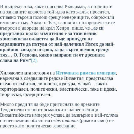
И въпреки това, както посочва Рънсиман, в столиците
на западните кралства той идва като жалък просител,
отчаяно търсещ помощ срещу неверниците, обкръжили
империята му. Адам от Ъск, сановник по юридическите
въпроси в двореца на крал Хенри, пише, че
„аз си
представях колко мъчително е за този велик
християнски владетел да бъде принуден от
сарацините да пътува от най-далечния Изток до най-
крайния западен остров, за да търси помощ срещу
тях… О, Господи, какво направи ти от древната
слава на Рим“
[2]
.
Хилядолетната история на
Източната римска империя
,
наричана в следващите редове Византия, представлява
океан от събития, личности, култура, мащаб – както
териториален, политически, властнически, така и идеен,
творчески, съзерцателен.
Много преди тя да бъде притисната до древните
Теодосиеви стени от османските нашественици,
Византийската империя успява да възвърне в най-голяма
степен земния обхват на
orbis romanus
(римски свят) не
просто като политическо завоевание.