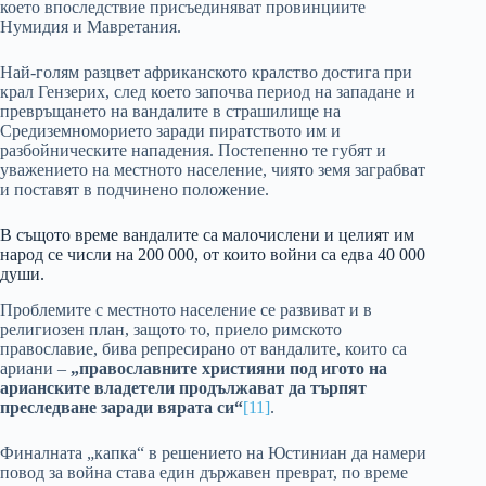
което впоследствие присъединяват провинциите
Нумидия и Мавретания.
Най-голям разцвет африканското кралство достига при
крал Гензерих, след което започва период на западане и
превръщането на вандалите в страшилище на
Средиземноморието заради пиратството им и
разбойническите нападения. Постепенно те губят и
уважението на местното население, чиято земя заграбват
и поставят в подчинено положение.
В същото време вандалите са малочислени и целият им
народ се числи на 200 000, от които войни са едва 40 000
души.
Проблемите с местното население се развиват и в
религиозен план, защото то, приело римското
православие, бива репресирано от вандалите, които са
ариани –
„православните християни под игото на
арианските владетели продължават да търпят
преследване заради вярата си“
[11]
.
Финалната „капка“ в решението на Юстиниан да намери
повод за война става един държавен преврат, по време