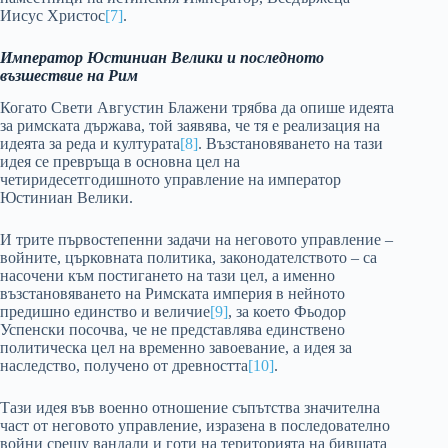
Иисус Христос
[7]
.
Император Юстиниан Велики и последното
възшествие на Рим
Когато Свети Августин Блажени трябва да опише идеята
за римската държава, той заявява, че тя е реализация на
идеята за реда и културата
[8]
. Възстановяването на тази
идея се превръща в основна цел на
четиридесетгодишното управление на император
Юстиниан Велики.
И трите първостепенни задачи на неговото управление –
войните, църковната политика, законодателството – са
насочени към постигането на тази цел, а именно
възстановяването на Римската империя в нейното
предишно единство и величие
[9]
, за което Фьодор
Успенски посочва, че не представлява единствено
политическа цел на временно завоевание, а идея за
наследство, получено от древността
[10]
.
Тази идея във военно отношение съпътства значителна
част от неговото управление, изразена в последователно
войни срещу вандали и готи на територията на бившата