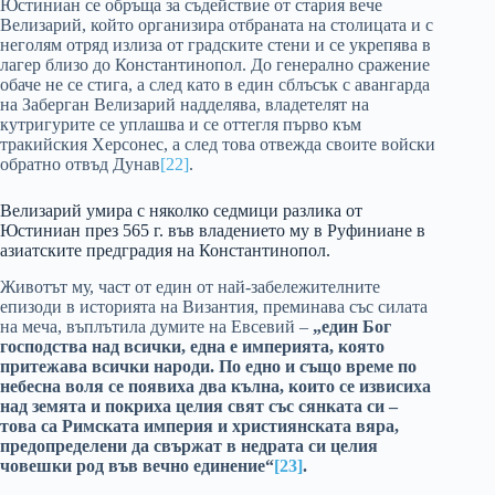
Юстиниан се обръща за съдействие от стария вече
Велизарий, който организира отбраната на столицата и с
неголям отряд излиза от градските стени и се укрепява в
лагер близо до Константинопол. До генерално сражение
обаче не се стига, а след като в един сблъсък с авангарда
на Заберган Велизарий надделява, владетелят на
кутригурите се уплашва и се оттегля първо към
тракийския Херсонес, а след това отвежда своите войски
обратно отвъд Дунав
[22]
.
Велизарий умира с няколко седмици разлика от
Юстиниан през 565 г. във владението му в Руфиниане в
азиатските предградия на Константинопол.
Животът му, част от един от най-забележителните
епизоди в историята на Византия, преминава със силата
на меча, въплътила думите на Евсевий –
„един Бог
господства над всички, една е империята, която
притежава всички народи. По едно и също време по
небесна воля се появиха два кълна, които се извисиха
над земята и покриха целия свят със сянката си –
това са Римската империя и християнската вяра,
предопределени да свържат в недрата си целия
човешки род във вечно единение“
[23]
.