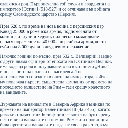
славянски род. Първоначално той служи в гвардията на
император Юстин I (518-527) и се отличава във войната
срещу Сасанидското царство (Персия).
През 528 г. по време на нова война с персийския цар
Кавад 25 000-а ромейска армия, подпомогната от
конница от хуни и херули, под негово командване
нанася поражение на 40 000-а персийска армия, която
губи над 8 000 души в двудневното сражение.
Няколко години по-късно, през 532 г., Велизарий, заедно
с други двама офицери от епохата на Юстиниан Велики,
има водеща роля в потушаването на въстанието „Ника“
и опазването на властта на василевса. Това
допълнително го издига в очите на императора, който
му поверява първата съществена кампания от времето на
последното възшествие на Рим – тази срещу кралството
на вандалите.
Държавата на вандалите в Северна Африка възниква по
времето на император Валентиниан III (425-455), когато
римският наместник Бонифаций се вдига на бунт срещу
него и вика вандалите на помощ. Римската провинция
бива превзета и вандалите създават свое кралство, към