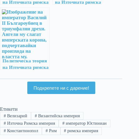
на Източната римска
на Източната римска
империя – пета част
империя – първа
част
Политическа теория
на Източната римска
империя – трета част
Подкрепете ни с дарение!
Етикети
#
Велизарий
#
Византийска империя
#
Източна Римска империя
#
император Юстиниан
#
Константинопол
#
Рим
#
римска империя