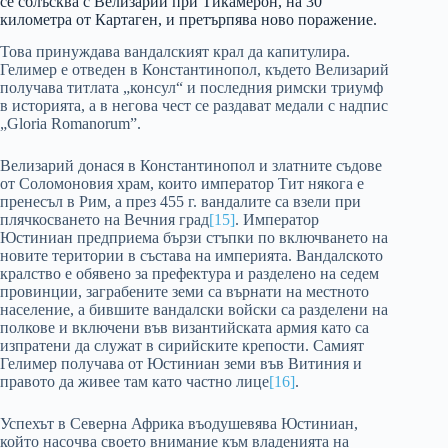
се сблъсква с Велизарий при Тикамерон, на 30
километра от Картаген, и претърпява ново поражение.
Това принуждава вандалският крал да капитулира.
Гелимер е отведен в Константинопол, където Велизарий
получава титлата „консул“ и последния римски триумф
в историята, а в негова чест се раздават медали с надпис
„Gloria Romanorum”.
Велизарий донася в Константинопол и златните съдове
от Соломоновия храм, които император Тит някога е
пренесъл в Рим, а през 455 г. вандалите са взели при
плячкосването на Вечния град
[15]
. Император
Юстиниан предприема бързи стъпки по включването на
новите територии в състава на империята. Вандалското
кралство е обявено за префектура и разделено на седем
провинции, заграбените земи са върнати на местното
население, а бившите вандалски войски са разделени на
полкове и включени във византийската армия като са
изпратени да служат в сирийските крепости. Самият
Гелимер получава от Юстиниан земи във Витиния и
правото да живее там като частно лице
[16]
.
Успехът в Северна Африка въодушевява Юстиниан,
който насочва своето внимание към владенията на