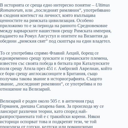
В историята се среща едно интересно понятие –
Ultimus
Romanorum
, или „последният римлянин“, употребявано
в сходния контекст на личност, която въплъщава
ценностите на римската цивилизация. Особено
приложимо то е за периода на ранното Средновековие
между варварските нашествия срещу Римската империя,
падането на Ромул Августул и опитите на Византия да
обедини „римския свят“ под скиптъра на един владетел.
То се употребява спрямо Флавий Аеций, борещ се
едновременно срещу хунските и германските племена,
известен със своята победа в битката при Каталунските
поля срещу Атила през 451 г. Амброзий Аврелиан, който
се бори срещу англосаксонците в Британия, също
получава такова звание в историографията. Същото
звание, „последният римлянин“, се употребява и по
отношение на Велизарий.
Велизарий е роден около 505 г. в античния град
Германея, днешна Сапарева баня. За произхода му се
лансират различни теории, като според най-
разпространената той е с тракийски корени. Някои
историци оспорват това и подкрепят тези, че той
произлиза от готски, келтски или романизиран