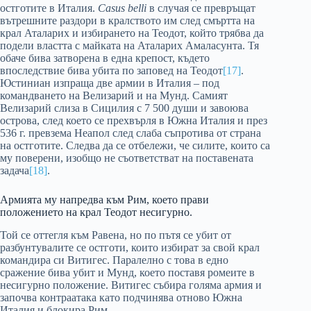
остготите в Италия.
Casus belli
в случая се превръщат
вътрешните раздори в кралството им след смъртта на
крал Аталарих и избирането на Теодот, който трябва да
подели властта с майката на Аталарих Амаласунта. Тя
обаче бива затворена в една крепост, където
впоследствие бива убита по заповед на Теодот
[17]
.
Юстиниан изпраща две армии в Италия – под
командването на Велизарий и на Мунд. Самият
Велизарий слиза в Сицилия с 7 500 души и завоюва
острова, след което се прехвърля в Южна Италия и през
536 г. превзема Неапол след слаба съпротива от страна
на остготите. Следва да се отбележи, че силите, които са
му поверени, изобщо не съответстват на поставената
задача
[18]
.
Армията му напредва към Рим, което прави
положението на крал Теодот несигурно.
Той се оттегля към Равена, но по пътя се убит от
разбунтувалите се остготи, които избират за свой крал
командира си Витигес. Паралелно с това в едно
сражение бива убит и Мунд, което поставя ромеите в
несигурно положение. Витигес събира голяма армия и
започва контраатака като подчинява отново Южна
Италия и блокира Рим.