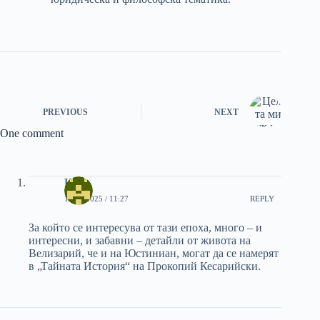
PREVIOUS
NEXT
One comment
Илко
15/08/2025 / 11:27
REPLY
За който се интересува от тази епоха, много – и
интересни, и забавни – детайли от живота на
Велизарий, че и на Юстиниан, могат да се намерят
в „Тайната История“ на Прокопий Кесарийски.