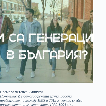
Време за четене:
3
минути
Поколение Z е демографската група, родена
приблизително между 1995 и 2012 г., която следва
поколението на милениалите (1980-1994 г.) и