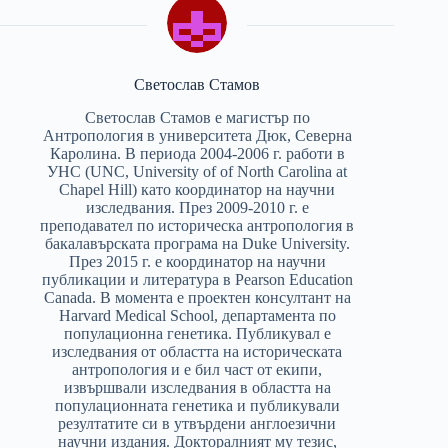
Светослав Стамов
Светослав Стамов е магистър по
Антропология в университета Дюк, Северна
Каролина. В периода 2004-2006 г. работи в
УНС (UNC, University of of North Carolina at
Chapel Hill) като координатор на научни
изследвания. През 2009-2010 г. е
преподавател по историческа антропология в
бакалавърската програма на Duke University.
През 2015 г. е координатор на научни
публикации и литература в Pearson Education
Canada. В момента е проектен консултант на
Harvard Medical School, департамента по
популационна генетика. Публикувал е
изследвания от областта на историческата
антропология и e бил част от екипи,
извършвали изследвания в областта на
популационната генетика и публикували
резултатите си в утвърдени англоезични
научни издания. Докторалният му тезис,