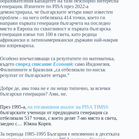
образователния капацитет на тази безспорно интересна
генерация. Изпитите по PISA през 2022-a
демонстрираха, че българските зетъри имат известен
проблем – на него отбелязаха 414 точки, което ги
направи първата генерация българчета на последно
място в Европа по схватливост и първата българска
генерация извън топ 100 в света, като редица
африкански и латиноамерикански държави най-накрая
ни изпревариха.
Особено впечатляващи са резултатите по математика,
където
според списание
Economi
c
само Индонезия,
Филипините и Бразилия „са отбелязали по-нисък
резултат от българските зетъри.“
Добре де, ама това не е ли нещо типично, за всички
български генерации? Ами, не.
През 1995-а,
на тогавашния аналог на PISA
TIMSS
българските ученици от предходната генерация са
отбелязали 517 точки, с което делят 7-мо място в света,
заедно с… Южна Корея.
За периода 1985-1995 България е неизменно в десетката