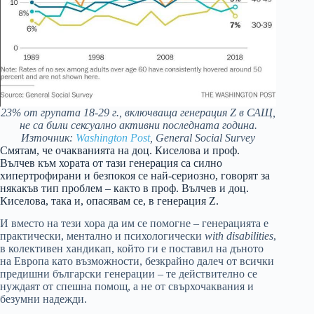
23% от групата 18-29 г., включваща генерация Z в САЩ,
не са били сексуално активни последната година.
Източник:
Washington Post
, General Social Survey
Смятам, че очакванията на доц. Киселова и проф.
Вълчев към хората от тази генерация са силно
хипертрофирани и безпокоя се най-сериозно, говорят за
някакъв тип проблем – както в проф. Вълчев и доц.
Киселова, така и, опасявам се, в генерация Z.
И вместо на тези хора да им се помогне – генерацията е
практически, ментално и психологически
with disabilities
,
в колективен хандикап, който ги е поставил на дъното
на Европа като възможности, безкрайно далеч от всички
предишни български генерации – те действително се
нуждаят от спешна помощ, а не от свърхочаквания и
безумни надежди.