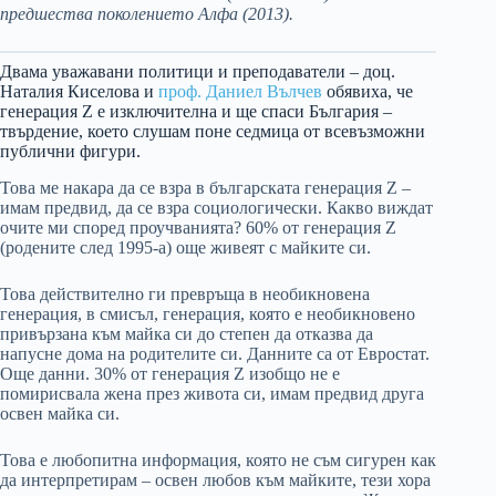
предшества поколението Алфа (2013).
Двама уважавани политици и преподаватели – доц.
Наталия Киселова и
проф. Даниел Вълчев
обявиха, че
генерация Z е изключителна и ще спаси България –
твърдение, което слушам поне седмица от всевъзможни
публични фигури.
Това ме накара да се взра в българската генерация Z –
имам предвид, да се взра социологически. Какво виждат
очите ми според проучванията? 60% от генерация Z
(родените след 1995-a) още живеят с майките си.
Това действително ги превръща в необикновена
генерация, в смисъл, генерация, която е необикновено
привързана към майка си до степен да отказва да
напусне дома на родителите си. Данните са от Евростат.
Още данни. 30% от генерация Z изобщо не е
помирисвала жена през живота си, имам предвид друга
освен майка си.
Това е любопитна информация, която не съм сигурен как
да интерпретирам – освен любов към майките, тези хора