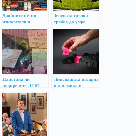
Двойните нетни
Зелената сделка
износители и
трябва да умре
геополитическото им
влияние
Наистина ли
Липсващата пазарна
подкрепяте ЛГБТ
икономика в
образованието?
България