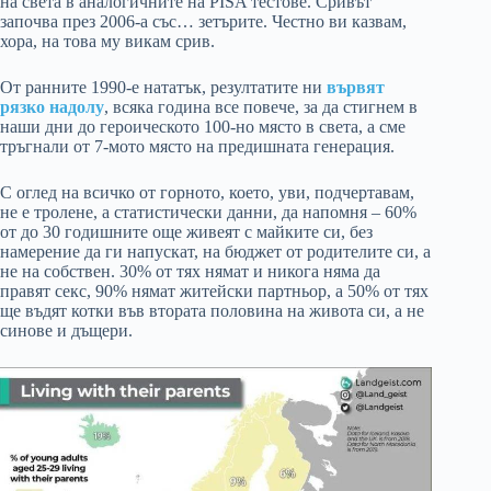
на света в аналогичните на PISA тестове. Сривът
започва през 2006-а със… зетърите. Честно ви казвам,
хора, на това му викам срив.
От ранните 1990-е нататък, резултатите ни
вървят
рязко надолу
, всяка година все повече, за да стигнем в
наши дни до героическото 100-но място в света, а сме
тръгнали от 7-мото място на предишната генерация.
С оглед на всичко от горното, което, уви, подчертавам,
не е тролене, а статистически данни, да напомня – 60%
от до 30 годишните още живеят с майките си, без
намерение да ги напускат, на бюджет от родителите си, а
не на собствен. 30% от тях нямат и никога няма да
правят секс, 90% нямат житейски партньор, а 50% от тях
ще въдят котки във втората половина на живота си, а не
синове и дъщери.