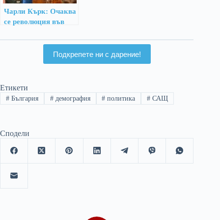
Чарли Кърк: Очаква
се революция във
Великобритания
Подкрепете ни с дарение!
Етикети
#
България
#
демография
#
политика
#
САЩ
Сподели