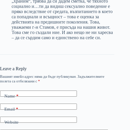
„храним“, трябва да си дадем сметка, че тяхното
социално и…ти да видиш сексуално поведение е
пряко вследствие от средата, възпитанието в което
са попаднали и всъщност – това е оценка за
действията на предишните поколения. Това,
уважаеми г-н Стамов, е присъда на нашия живот.
Това сме го създали ние. И ако нещо не ни харесва
– да се сърдим само и единствено на себе си.
Leave a Reply
Вашият имейл адрес няма да бъде публикуван.
Задължителните
полета са отбелязани с
*
Name
*
Email
*
Website