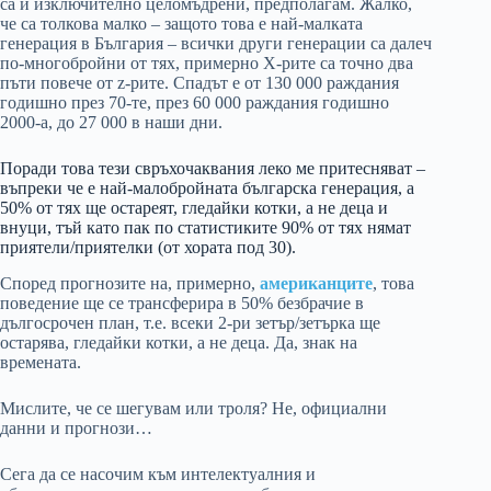
са и изключително целомъдрени, предполагам. Жалко,
че са толкова малко – защото това е най-малката
генерация в България – всички други генерации са далеч
по-многобройни от тях, примерно Х-рите са точно два
пъти повече от z-рите. Спадът е от 130 000 раждания
годишно през 70-те, през 60 000 раждания годишно
2000-а, до 27 000 в наши дни.
Поради това тези свръхочаквания леко ме притесняват –
въпреки че е най-малобройната българска генерация, а
50% от тях ще остареят, гледайки котки, а не деца и
внуци, тъй като пак по статистиките 90% от тях нямат
приятели/приятелки (от хората под 30).
Според прогнозите на, примерно,
американците
, това
поведение ще се трансферира в 50% безбрачие в
дългосрочен план, т.е. всеки 2-ри зетър/зетърка ще
остарява, гледайки котки, а не деца. Да, знак на
времената.
Мислите, че се шегувам или троля? Не, официални
данни и прогнози…
Сега да се насочим към интелектуалния и