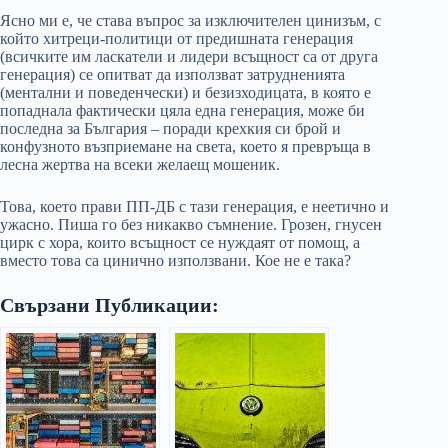
Ясно ми е, че става въпрос за изключителен цинизъм, с
който хитреци-политици от предишната генерация
(всичките им ласкатели и лидери всъщност са от друга
генерация) се опитват да използват затрудненията
(ментални и поведенчески) и безизходицата, в която е
попаднала фактически цяла една генерация, може би
последна за България – поради крехкия си брой и
конфузното възприемане на света, което я превръща в
лесна жертва на всеки желаещ мошеник.
Това, което прави ПП-ДБ с тази генерация, е неетично и
ужасно. Пиша го без никакво съмнение. Грозен, гнусен
цирк с хора, които всъщност се нуждаят от помощ, а
вместо това са цинично използвани. Кое не е така?
Свързани Публикации: