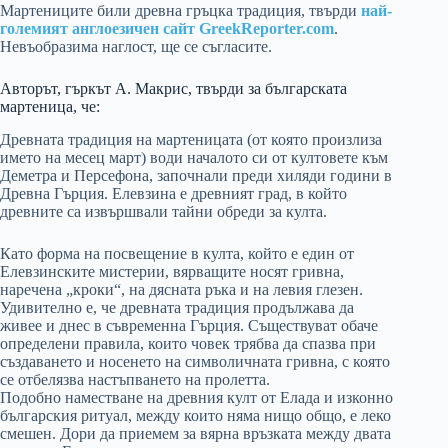
Мартениците били древна гръцка традиция, твърди
най-
големият англоезичен сайт GreekReporter.com
.
Невъобразима наглост, ще се съгласите.
Авторът, гъркът А. Макрис, твърди за българската
мартеница, че:
Древната традиция на мартеницата (от която произлиза
името на месец март) води началото си от култовете към
Деметра и Персефона, започнали преди хиляди години в
Древна Гърция. Елевзина е древният град, в който
древните са извършвали тайни обреди за култа.
Като форма на посвещение в култа, който е един от
Елевзинските мистерии, вярващите носят гривна,
наречена „кроки“, на дясната ръка и на левия глезен.
Удивително е, че древната традиция продължава да
живее и днес в съвременна Гърция. Съществуват обаче
определени правила, които човек трябва да спазва при
създаването и носенето на символичната гривна, с която
се отбелязва настъпването на пролетта.
Подобно наместване на древния култ от Елада и изконно
българския ритуал, между които няма нищо общо, е леко
смешен. Дори да приемем за вярна връзката между двата