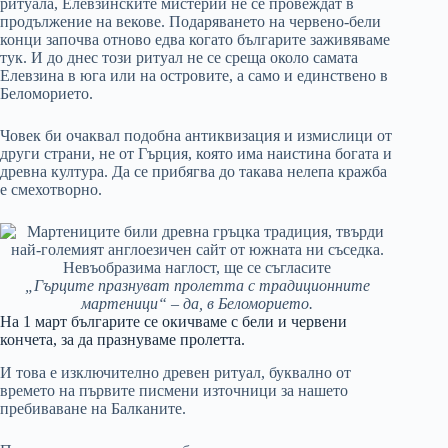
ритуала, Елевзинските мистерии не се провеждат в
продължение на векове. Подаряването на червено-бели
конци започва отново едва когато българите заживяваме
тук. И до днес този ритуал не се среща около самата
Елевзина в юга или на островите, а само и единствено в
Беломорието.
Човек би очаквал подобна антиквизация и измислици от
други страни, не от Гърция, която има наистина богата и
древна култура. Да се прибягва до такава нелепа кражба
е смехотворно.
„Гърците празнуват пролетта с традиционните
мартеници“ – да, в Беломорието.
На 1 март българите се окичваме с бели и червени
кончета, за да празнуваме пролетта.
И това е изключително древен ритуал, буквално от
времето на първите писмени източници за нашето
пребиваване на Балканите.