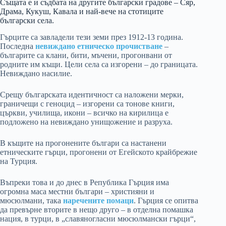
Същата е и съдбата на другите български градове – Сяр,
Драма, Кукуш, Кавала и най-вече на стотиците
български села.
Гърците са завладели тези земи през 1912-13 година.
Последна
невиждано етническо прочистване
–
българите са клани, бити, мъчени, прогонвани от
родните им къщи. Цели села са изгорени – до границата.
Невиждано насилие.
Срещу българската идентичност са наложени мерки,
граничещи с геноцид – изгорени са тонове книги,
църкви, училища, икони – всичко на кирилица е
подложено на невиждано унищожение и разруха.
В къщите на прогонените българи са настанени
етническите гърци, прогонени от Егейското крайбрежие
на Турция.
Въпреки това и до днес в Република Гърция има
огромна маса местни българи – християни и
мюсюлмани, така
наречените помаци
. Гърция се опитва
да превърне вторите в нещо друго – в отделна помашка
нация, в турци, в „славяногласни мюсюлмански гърци“,