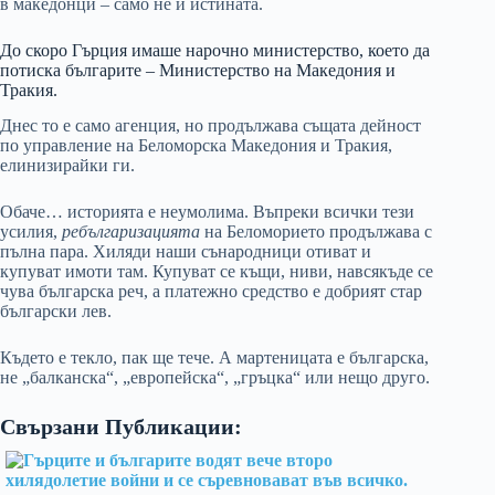
в македонци – само не и истината.
До скоро Гърция имаше нарочно министерство, което да
потиска българите – Министерство на Македония и
Тракия.
Днес то е само агенция, но продължава същата дейност
по управление на Беломорска Македония и Тракия,
елинизирайки ги.
Обаче… историята е неумолима. Въпреки всички тези
усилия,
ребългаризацията
на Беломорието продължава с
пълна пара. Хиляди наши сънародници отиват и
купуват имоти там. Купуват се къщи, ниви, навсякъде се
чува българска реч, а платежно средство е добрият стар
български лев.
Където е текло, пак ще тече. А мартеницата е българска,
не „балканска“, „европейска“, „гръцка“ или нещо друго.
Свързани Публикации: