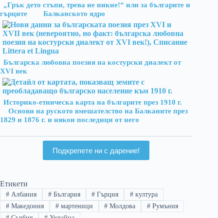
„Грък дето стъпи, трева не никне!“ или за българите и
гърците
Балканското ядро
Българска любовна поезия на костурски диалект от
ХVІ век
Историко-етническа карта на българите през 1910 г.
Основи на руското вмешателство на Балканите през
1829 и 1876 г. и някои последици от него
Подкрепете ни с дарение!
Етикети
#
Албания
#
България
#
Гърция
#
култура
#
Македония
#
мартеници
#
Молдова
#
Румъния
#
Сърбия
#
Украйна