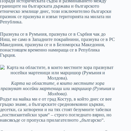
Поради историческата съдба и разминаването между
границите на българската държава и българското
етническо землище днес, този изключително български
празник се празнува и извън територията на милата ни
Република.
Празнува се в Румъния, празнува се в Сърбия чак до
Ниш, не само в Западните покрайнини, празнува се в РС
Македония, празнува се и в Беломорска Македония,
понастоящем временно намираща се в Република
Гърция.
Карта на областите, в които местните хора
празнуват носейки мартеници или марцишор (Румъния и
Молдова).
Родът на майка ми е от град Костур, в който днес се вее
гръцко знаме, а българските средновековни църкви,
десетки, са затворени и на тях стоят безумните табелки
„поствизантийски храм“ – строго погледнато вярно, но
навсякъде се пропуска прилагателното „българско“.