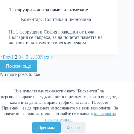
1 февруари – ден за памет и възмездие
Коментар
,
Политика и икономика
На 1 февруари в София граждани от цяла
България се събраха, за да почетат паметта на
жертвите на комунистическия режим.
Prev
1
2
3
4
5
…
33
Next
Покажи още
No more posts to load
Ние използваме технологии като “Бисквитки” за
Най-четени
персонализиране на съдържанието и рекламите, които виждате,
както и за да анализираме трафика на сайта. Изберете
“Приемам”, за да приемете използването на тези технологии. За
повече информация, моля запознайте се с нашата
политика за
поверителност.
Политика за поверителност
Приемам
Decline
Copyright © 2026 Война и мир. Сайтът е оптимизиран от