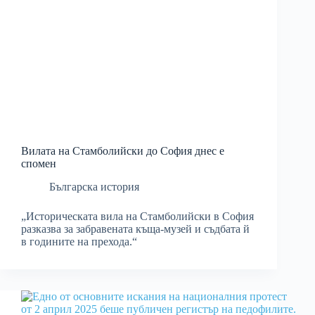
Вилата на Стамболийски до София днес е
спомен
Българска история
„Историческата вилa на Стамболийски в София
разказва за забравената къща-музей и съдбата й
в годините на прехода.“