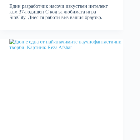
Един разработчик насочи изкуствен интелект
към 37-годишен C код за любимата игра
SimCity. Днес тя работи във вашия браузър.