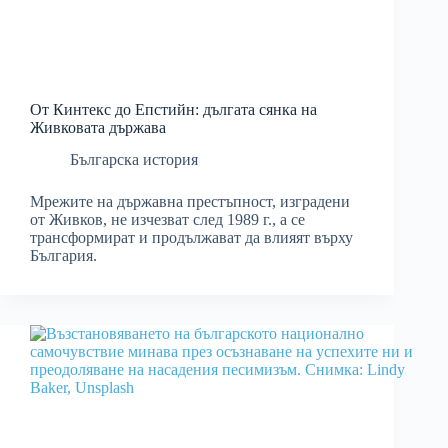
От Кинтекс до Епстийн: дългата сянка на
Живковата държава
Българска история
Мрежите на държавна престъпност, изградени
от Живков, не изчезват след 1989 г., а се
трансформират и продължават да влияят върху
България.