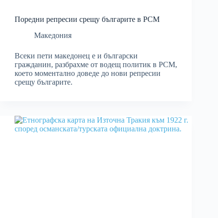
Поредни репресии срещу българите в РСМ
Македония
Всеки пети македонец е и български
гражданин, разбрахме от водещ политик в РСМ,
което моментално доведе до нови репресии
срещу българите.