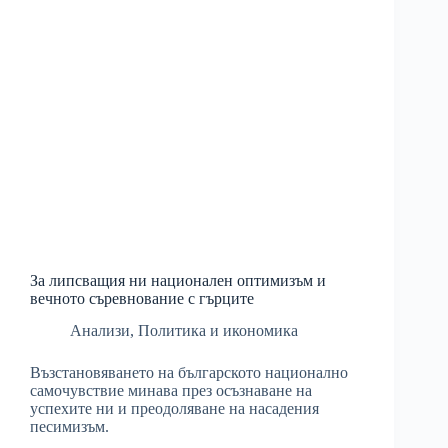
За липсващия ни национален оптимизъм и
вечното съревнование с гърците
Анализи
,
Политика и икономика
Възстановяването на българското национално
самочувствие минава през осъзнаване на
успехите ни и преодоляване на насадения
песимизъм.