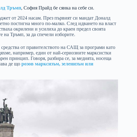
алд Тръмп
, София Прайд бе сянка на себе си.
джет от 2024 насам. През първият си мандат Доналд
етно постигна много по-малко. След идването на власт
стваха окрилени и усилиха до краен предел своята
 на Тръмп, за да спечели изборите.
 средства от правителството на САЩ за програми като
идяхме, например, един от най-сериозните марксистки
арен принцип. Говоря, разбира се, за медията, носеща
тава де що
розов марксизъм, зеленизъм или