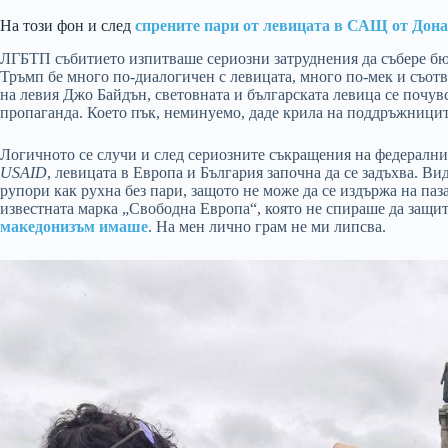
На този фон и след
спрените пари от левицата в САЩ от Дон
ЛГБТП събитието изпитваше сериозни затруднения да събере бю
Тръмп бе много по-диалогичен с левицата, много по-мек и съотв
на левия Джо Байдън, световната и българската левица се почув
пропаганда. Което пък, неминуемо, даде крила на поддръжниците
Логичното се случи и след сериозните съкращения на федерални
USAID
, левицата в Европа и България започна да се задъхва. В
рупори как рухна без пари, защото не може да се издържа на паз
известната марка „Свободна Европа“, която не спираше да защи
македонизъм имаше
. На мен лично грам не ми липсва.