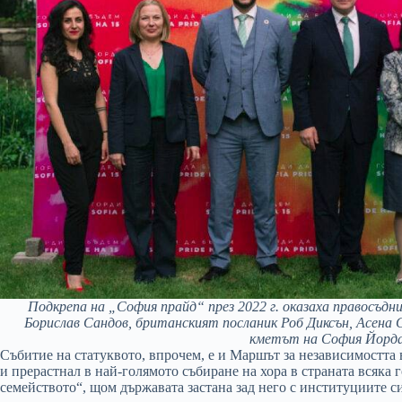
Подкрепа на „София прайд“ през 2022 г. оказаха правосъ
Борислав Сандов, британският посланик Роб Диксън, Асена 
кметът на София Йорда
Събитие на статуквото, впрочем, е и Маршът за независимостта
и прерастнал в най-голямото събиране на хора в страната всяка 
семейството“, щом държавата застана зад него с институциите с