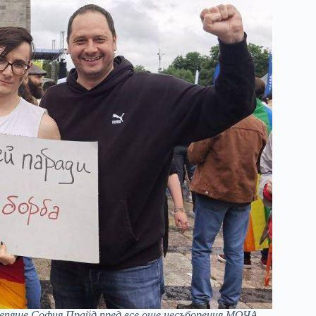
репяше София Прайд пред все още несъборения МОЧА.