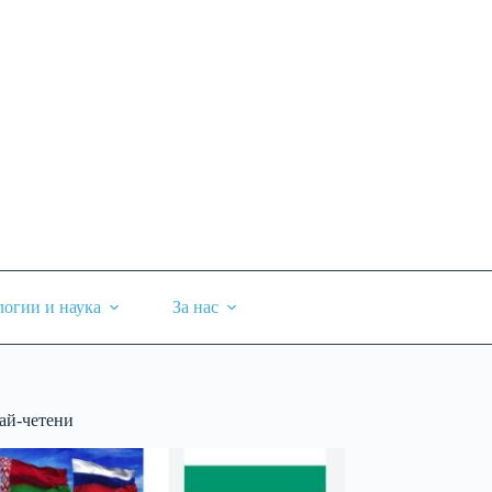
логии и наука
За нас
ай-четени