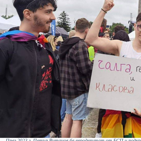
През 2023 г. Петър Витанов бе евродепутат от БСП и подк