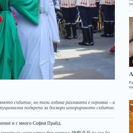
ямото събитие, но тази година разликата е огромна – и
туционална подкрепа за доскоро игнорираното събитие.
жение и с много София Прайд.
– сещате се, онзи черно-бял символ. 物极必反 (у дзи би