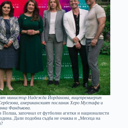
дният министър Надежда Йорданова, вицепремиерът
Сербезова, американският посланик Херо Мустафа и
нка Фандъкова.
 в Полша, започнал от футболни агитки и националисти
година. Дали подобна съдба не очаква и „Месецa на
и?