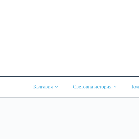
Skip
to
content
България
Световна история
Кул