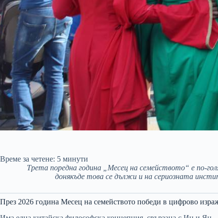
Време за четене:
5
минути
Трета поредна година „Месец на семейството“ е по-гол
донякъде това се дължи и на сериозната инсти
През 2026 година Месец на семейството победи в цифрово изра
Има една китайска философска концепция, свързана с Ин и Ян 