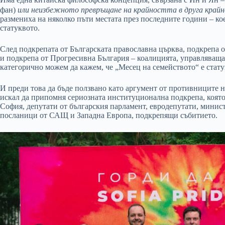
фан)
или неизбежното превръщане на крайността в друга край
размениха на няколко пъти местата през последните години – ко
статуквото.
След подкрепата от Българската православна църква, подкрепа 
и подкрепа от Прогресивна България – коалицията, управляваща
категорично можем да кажем, че „Месец на семейството“ е статук
И преди това да бъде ползвано като аргумент от противниците 
искал да припомня сериозната институционална подкрепа, която
София, депутати от българския парламент, евродепутати, минис
посланици от САЩ и Западна Европа, подкрепящи събитието.