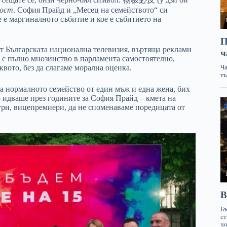
ност
. София Прайд и „Месец на семейството“ си
е е маргиналното събитие и кое е събитието на
от Българската национална телевизия, въртяща реклами
 с пълно мнозинство в парламента самостоятелно,
вото, без да слагаме морална оценка.
на нормалното семейство от един мъж и една жена, бих
 идваше през годините за София Прайд – кмета на
три, вицепремиери, да не споменаваме поредицата от