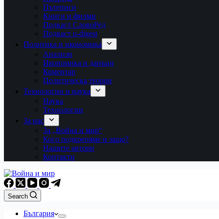
Пътеписи
Книги и филми
Подкаст СловоРед
Подкаст u-digest
Политика и икономика
Анализи
Икономика и данъци
Коментар
Политическа теория
Технологии и наука
Наука
Технологии
За нас
За „Война и мир“
Кого подкрепяме и защо?
Нашите автори
Контакти
Search
България