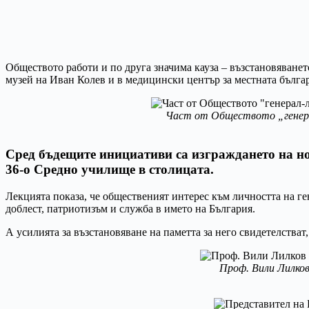
Обществото работи и по друга значима кауза – възстановяванет
музей на Иван Колев и в медицински център за местната българ
Част от Обществото „генера
Сред бъдещите инициативи са изграждането на но
36-о Средно училище в столицата.
Лекцията показа, че общественият интерес към личността на ге
доблест, патриотизъм и служба в името на България.
А усилията за възстановяване на паметта за него свидетелстват
Проф. Вили Лилков