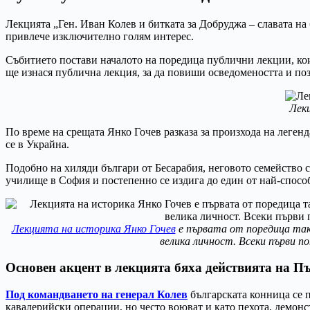
Лекцията „Ген. Иван Колев и битката за Добруджа – славата н
привлече изключително голям интерес.
Събитието постави началото на поредица публични лекции, ко
ще изнася публична лекция, за да повиши осведомеността и поз
Лекц
По време на срещата Янко Гочев разказа за произхода на леген
се в Украйна.
Подобно на хиляди българи от Бесарабия, неговото семейство 
училище в София и постепенно се издига до един от най-спосо
Лекцията на историка Янко Гочев
е първата от поредица так
велика личност. Всеки първи п
Основен акцент в лекцията бяха действията на П
Под командването на генерал Колев
българската конница се 
кавалерийски операции, но често воюват и като пехота, демон