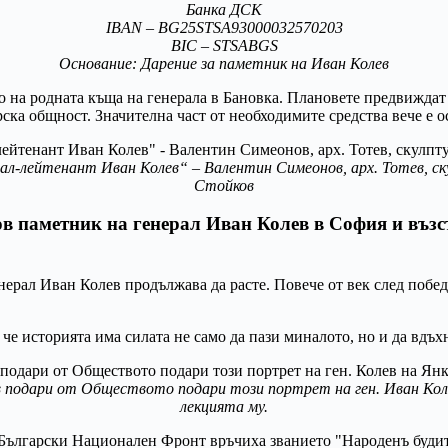
Банка ДСК
IBAN – BG25STSA93000032570203
BIC – STSABGS
Основание: Дарение за паметник на Иван Колев
о на родната къща на генерала в Бановка. Плановете предвиждат
ска общност. Значителна част от необходимите средства вече е 
л-лейтенант Иван Колев“ – Валентин Симеонов, арх. Тотев, ск
Стойков
в паметник на генерал Иван Колев в София и възс
нерал Иван Колев продължава да расте. Повече от век след побе
, че историята има силата не само да пази миналото, но и да вдъ
 подари от Обществото подари този портрет на ген. Иван Коле
лекцията му.