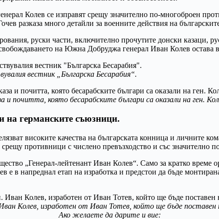
 генерал Колев се изправят срещу значително по-многоброен прот
очев разказа много детайли за военните действия на български
ования, руски части, включително прочутите донски казаци, ру
свобождаването на Южна Добруджа генерал Иван Колев остава в
вувалия вестник „Българска Бесарабия“.
за и почитта, която бесарабските българи са оказали на ген. Ко
и на германските съюзници.
лязват високите качества на българската конница и личните ко
и срещу противници с числено превъзходство и със значително п
щество „Генерал-лейтенант Иван Колев“. Само за кратко време ор
в е в напреднал етап на изработка и предстои да бъде монтирана
 Иван Колев, изработен от Иван Тотев, който ще бъде поставен н
Ако желаете да дарите и вие: