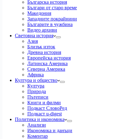
Българска история
Българи от старо време
Македония
Западните покрайнини
Българите в чужбина
Видео архиви
Световна история
Азия
Близък изток
Древна история
Европейска история
Латинска Америка
Северна Америка
Африка
Култура и общество
Култура
Природа
Пътеписи
Книги и филми
Подкаст СловоРед
Подкаст u-digest
Политика и икономика
Анализи
Икономика и данъци
Коментар