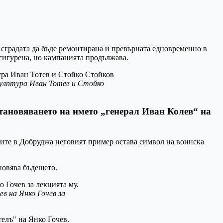
 сградата да бъде ремонтирана и превърната едновременно в
осигурена, но кампанията продължава.
улптура Иван Тотев и Стойко
тановяването на името „генерал Иван Колев“ на
дите в Добруджа неговият пример остава символ на воинска
хновява бъдещето.
в на Янко Гочев за