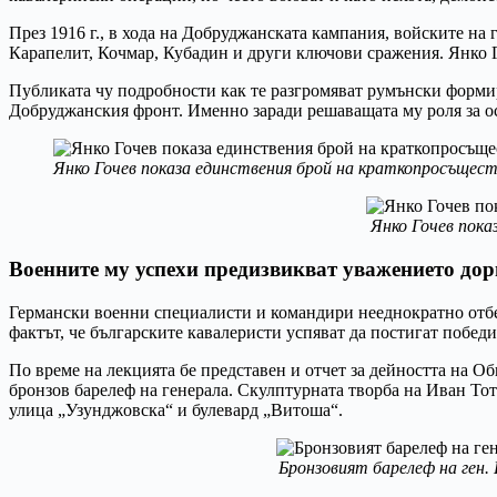
През 1916 г., в хода на Добруджанската кампания, войските на
Карапелит, Кочмар, Кубадин и други ключови сражения. Янко Г
Публиката чу подробности как те разгромяват румънски формир
Добруджанския фронт. Именно заради решаващата му роля за о
Янко Гочев показа единствения брой на краткопросъщест
Янко Гочев пока
Военните му успехи предизвикват уважението дор
Германски военни специалисти и командири нееднократно отбе
фактът, че българските кавалеристи успяват да постигат побед
По време на лекцията бе представен и отчет за дейността на Об
бронзов барелеф на генерала. Скулптурната творба на Иван Тоте
улица „Узунджовска“ и булевард „Витоша“.
Бронзовият барелеф на ген.