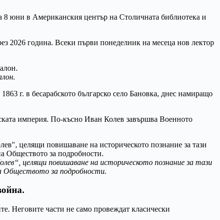
 на 8 юни в Американския център на Столичната библиотека и
ез 2026 година. Всеки първи понеделник на месеца нов лектор
алон.
1863 г. в бесарабското българско село Бановка, днес намиращо
нската империя. По-късно Иван Колев завършва Военното
лев“, целящи повишаване на историческото познание за тази
 Обществото за подробности.
война.
те. Неговите части не само провеждат класически