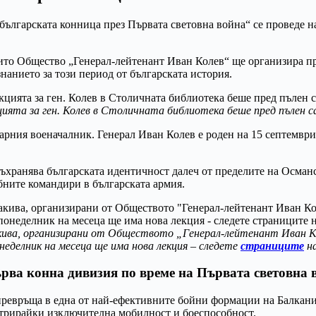
а българската конница през Първата световна война“ се проведе
ито Общество „Генерал-лейтенант Иван Колев“ ще организира пр
нанието за този период от българската история.
ията за ген. Колев в Столичната библиотека беше пред пълен с
дарния военачалник. Генерал Иван Колев е роден на 15 септември 
съхранява българската идентичност далеч от пределите на Осма
бните командири в българската армия.
ива, организирани от Обществото „Генерал-лейтенант Иван Ко
онеделник на месеца ще има нова лекция – следете
страниците
на
ърва конна дивизия по време на Първата световна 
превръща в една от най-ефективните бойни формации на Балкани
стрирайки изключителна мобилност и боеспособност.