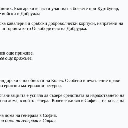
ивник. Българските части участват в боевете при Куртбунар,
те войски в Добружда
ска кавалерия и сръбски доброволчески корпуси, изпратени на
 историята като Освободителя на Добруджа.
лев още приживе.
мандирски способности на Колев. Особено впечатление прави
о-сериозни материални ресурси.
ганизацията е успяла да събере средствата за изработването на
 на дома, в който генерал Колев е живял в София – на ъгъла на
а дома на генерала в София.