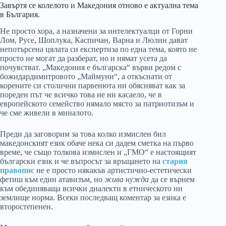
Завъртя се колелото и Македония отново е актуална тема
в България.
Не просто хора, а назначени за интелектуалци от Горни
Лом, Русе, Шоплука, Каспичан, Варна и Люлин дават
непотърсена цялата си експертиза по една тема, която не
просто не могат да разберат, но и нямат усета да
почувстват. „Македония е българска“ върви редом с
божидардимитровото „Маймуни“, а откъснати от
корените си столични парвенюта ни обясняват как за
пореден път че всичко това не ни касаело, че в
европейското семейство нямало място за патриотизъм и
че сме живели в миналото.
Преди да заговорим за това колко измислен бил
македонският език обаче нека си дадем сметка на първо
време, че също толкова измислен и „ГМО“ е настоящият
български език и че въпросът за връщането на
стария
правопис
не е просто някакъв артистично-естетически
фетиш към един атавизъм, но
жива нужда
да се върнем
към обединяваща всички диалекти в етническото ни
землище норма. Всеки последващ коментар за езика е
второстепенен.