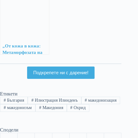
Християн Пендиков
„От кожа в кожа:
Метаморфозата на
македонизмот
Подкрепете ни с дарение!
Етикети
#
България
#
Илюстрация Илинденъ
#
македонизация
#
македонизъм
#
Македония
#
Охрид
Сподели