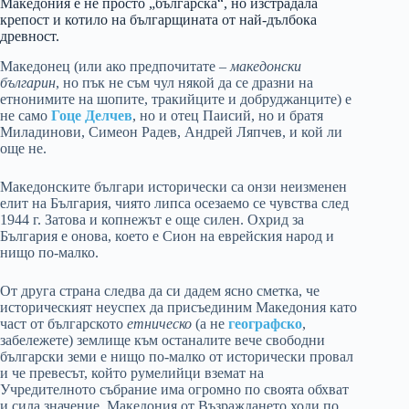
Македония е не просто „българска“, но изстрадала
крепост и котило на българщината от най-дълбока
древност.
Македонец (или ако предпочитате –
македонски
българин
, но пък не съм чул някой да се дразни на
етнонимите на шопите, тракийците и добруджанците) е
не само
Гоце Делчев
, но и отец Паисий, но и братя
Миладинови, Симеон Радев, Андрей Ляпчев, и кой ли
още не.
Македонските българи исторически са онзи неизменен
елит на България, чиято липса осезаемо се чувства след
1944 г. Затова и копнежът е още силен. Охрид за
България е онова, което е Сион на еврейския народ и
нищо по-малко.
От друга страна следва да си дадем ясно сметка, че
историческият неуспех да присъединим Македония като
част от българското
етническо
(а не
географско
,
забележете) землище към останалите вече свободни
български земи е нищо по-малко от исторически провал
и че превесът, който румелийци вземат на
Учредителното събрание има огромно по своята обхват
и сила значение. Македония от Възраждането ходи по