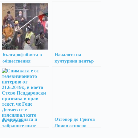
Българофобията в
Началото на
обществения
културния център
дискурс в Република
„Цар Борис III“ в
Северна Македония
Охрид
през 2021 г.
Коминтерната и
Отговор до Григов
забранителните
Лилов относно
списъци
очернянето на