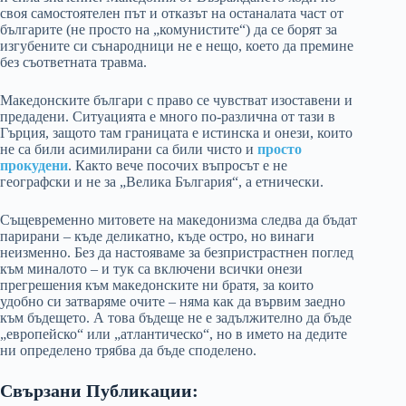
своя самостоятелен път и отказът на останалата част от
българите (не просто на „комунистите“) да се борят за
изгубените си сънародници не е нещо, което да премине
без съответната травма.
Македонските българи с право се чувстват изоставени и
предадени. Ситуацията е много по-различна от тази в
Гърция, защото там границата е истинска и онези, които
не са били асимилирани са били чисто и
просто
прокудени
. Както вече посочих въпросът е не
географски и не за „Велика България“, а етнически.
Същевременно митовете на македонизма следва да бъдат
парирани – къде деликатно, къде остро, но винаги
неизменно. Без да настояваме за безпристрастнен поглед
към миналото – и тук са включени всички онези
прегрешения към македонските ни братя, за които
удобно си затваряме очите – няма как да вървим заедно
към бъдещето. А това бъдеще не е задължително да бъде
„европейско“ или „атлантическо“, но в името на дедите
ни определено трябва да бъде споделено.
Свързани Публикации: