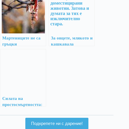
Мартениците не са
За овцете, млякото и
гръцки
кашкавала
Силата на
простосмъртността:
човешкият живот и
неговите граници
Подкрепете ни с дарение!