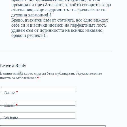
преминал и през 2-те фази, за който говорите, за да
стигна накрая до средният път на физическата и
духовна хармония!!!
Браво, възхитен съм от статията, все едно виждах
себе си и в всички нюанси на перфектният пост,
удивен съм от истинността на всичко изказано,
браво и респект!!!
Leave a Reply
Вашият имейл адрес няма да бъде публикуван.
Задължителните
полета са отбелязани с
*
Name
*
Email
*
Website