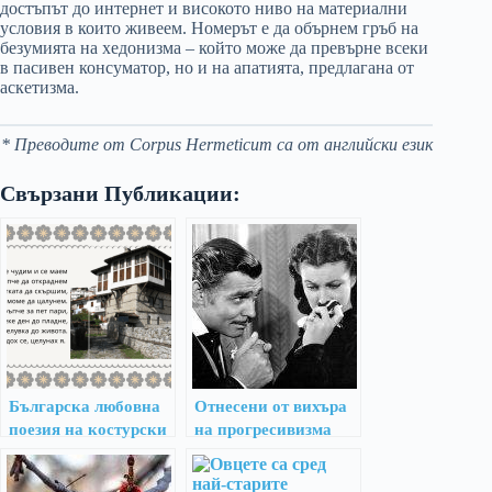
достъпът до интернет и високото ниво на материални
условия в които живеем. Номерът е да обърнем гръб на
безумията на хедонизма – който може да превърне всеки
в пасивен консуматор, но и на апатията, предлагана от
аскетизма.
* Преводите от Corpus Hermeticum са от английски език
Свързани Публикации:
Българска любовна
Отнесени от вихъра
поезия на костурски
на прогресивизма
диалект от ХVІ век