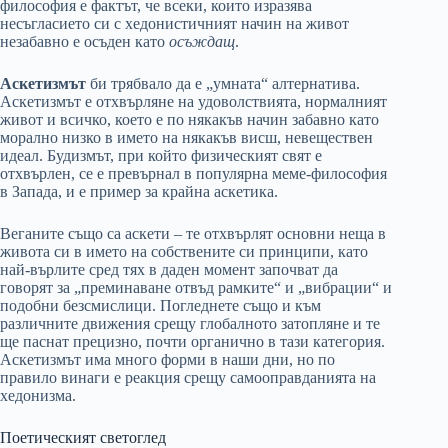
философия е фактът, че всеки, които изразява
несъгласието си с хедонистичният начин на живот
незабавно е осъден като
осъждащ
.
Аскетизмът
би трябвало да е „умната“ алтернатива.
Аскетизмът е отхвърляне на удоволствията, нормалният
живот и всичко, което е по някакъв начин забавно като
морално низко в името на някакъв висш, невеществен
идеал. Будизмът, при който физическият свят е
отхвърлен, се е превърнал в популярна меме-философия
в Запада, и е пример за крайна аскетика.
Веганите също са аскети – те отхвърлят основни неща в
живота си в името на собствените си принципи, като
най-върлите сред тях в даден момент започват да
говорят за „преминаване отвъд рамките“ и „вибрации“ и
подобни безсмислици. Погледнете също и към
различните движения срещу глобалното затопляне и те
ще паснат прецизно, почти органично в тази категория.
Аскетизмът има много форми в наши дни, но по
правило винаги е реакция срещу самооправданията на
хедонизма.
Поетическият светоглед