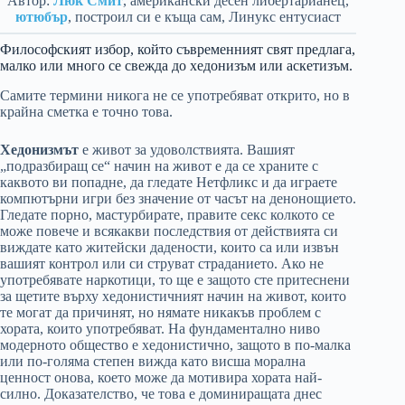
Автор:
Люк Смит
, американски десен либертарианец,
ютюбър
, построил си е къща сам, Линукс ентусиаст
Философският избор, който съвременният свят предлага,
малко или много се свежда до хедонизъм или аскетизъм.
Самите термини никога не се употребяват открито, но в
крайна сметка е точно това.
Хедонизмът
е живот за удоволствията. Вашият
„подразбиращ се“ начин на живот е да се храните с
каквото ви попадне, да гледате Нетфликс и да играете
компютърни игри без значение от часът на денонощието.
Гледате порно, мастурбирате, правите секс колкото се
може повече и всякакви последствия от действията си
виждате като житейски дадености, които са или извън
вашият контрол или си струват страданието. Ако не
употребявате наркотици, то ще е защото сте притеснени
за щетите върху хедонистичният начин на живот, които
те могат да причинят, но нямате никакъв проблем с
хората, които употребяват. На фундаментално ниво
модерното общество е хедонистично, защото в по-малка
или по-голяма степен вижда като висша морална
ценност онова, което може да мотивира хората най-
силно. Доказателство, че това е доминиращата днес