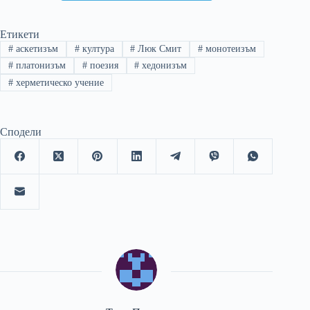
Етикети
#
аскетизъм
#
култура
#
Люк Смит
#
монотеизъм
#
платонизъм
#
поезия
#
хедонизъм
#
херметическо учение
Сподели