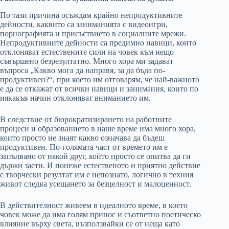
По тази причина осъждам крайно непродуктивните
дейности, каквито са заниманията с видеоигри,
порнографията и присъствието в социалните мрежи.
Непродуктивните дейности са предимно навици, които
отклоняват естествените сили на човек към нещо
съвършено безрезултатно. Много хора ми задават
въпроса „Какво мога да направя, за да бъда по-
продуктивен?“, при което им отговарям, че най-важното
е да се откажат от всички навици и занимания, които по
някакъв начин отклоняват вниманието им.
В следствие от бюрократизирането на работните
процеси и образованието в наше време има много хора,
които просто не знаят какво означава да бъдеш
продуктивен. По-голямата част от времето им е
запълвано от някой друг, който просто се опитва да ги
държи заети. И понеже естественото и приятно действие
с творчески резултат им е непознато, логично в техния
живот следва усещането за безцелност и малоценност.
В действителност живеем в идеалното време, в което
човек може да има голям принос и съответно поетическо
влияние върху света, възползвайки се от неща като