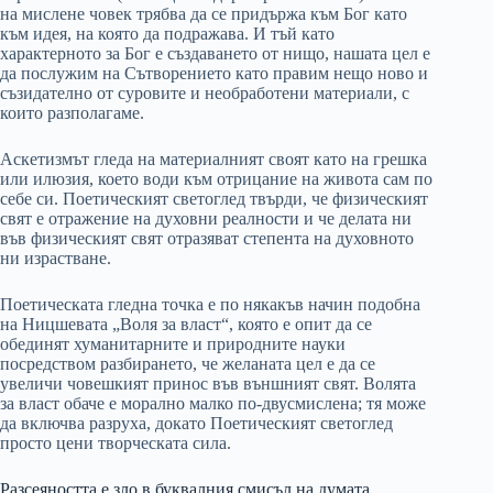
на мислене човек трябва да се придържа към Бог като
към идея, на която да подражава. И тъй като
характерното за Бог е създаването от нищо, нашата цел е
да послужим на Сътворението като правим нещо ново и
съзидателно от суровите и необработени материали, с
които разполагаме.
Аскетизмът гледа на материалният своят като на грешка
или илюзия, което води към отрицание на живота сам по
себе си. Поетическият светоглед твърди, че физическият
свят е отражение на духовни реалности и че делата ни
във физическият свят отразяват степента на духовното
ни израстване.
Поетическата гледна точка е по някакъв начин подобна
на Ницшевата „Воля за власт“, която е опит да се
обединят хуманитарните и природните науки
посредством разбирането, че желаната цел е да се
увеличи човешкият принос във външният свят. Волята
за власт обаче е морално малко по-двусмислена; тя може
да включва разруха, докато Поетическият светоглед
просто цени творческата сила.
Разсеяността е зло в буквалния смисъл на думата.