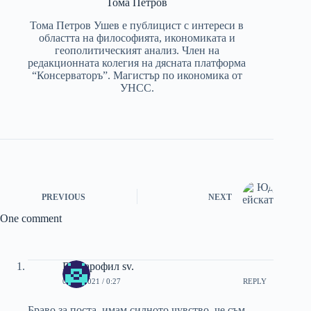
Тома Петров
Тома Петров Ушев е публицист с интереси в
областта на философията, икономиката и
геополитическият анализ. Член на
редакционната колегия на дясната платформа
“Консерваторъ”. Магистър по икономика от
УНСС.
PREVIOUS
NEXT
One comment
Българофил sv.
05/01/2021 / 0:27
REPLY
Браво за поста, имам силното чувство, че съм