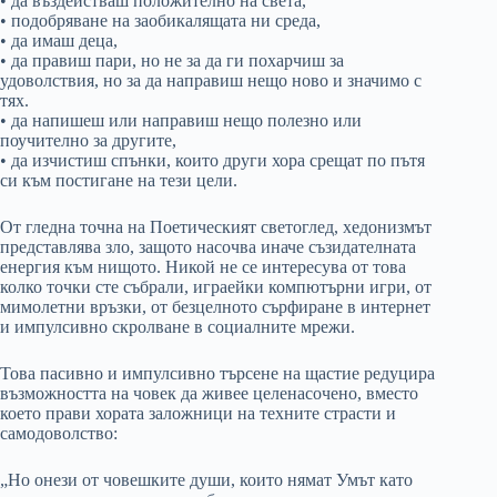
• да въздействаш положително на света,
• подобряване на заобикалящата ни среда,
• да имаш деца,
• да правиш пари, но не за да ги похарчиш за
удоволствия, но за да направиш нещо ново и значимо с
тях.
• да напишеш или направиш нещо полезно или
поучително за другите,
• да изчистиш спънки, които други хора срещат по пътя
си към постигане на тези цели.
От гледна точна на Поетическият светоглед, хедонизмът
представлява зло, защото насочва иначе съзидателната
енергия към нищото. Никой не се интересува от това
колко точки сте събрали, играейки компютърни игри, от
мимолетни връзки, от безцелното сърфиране в интернет
и импулсивно скролване в социалните мрежи.
Това пасивно и импулсивно търсене на щастие редуцира
възможността на човек да живее целенасочено, вместо
което прави хората заложници на техните страсти и
самодоволство:
„Но онези от човешките души, които нямат Умът като