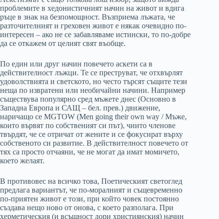
проблемите в хедонистичният начин на живот и вдига
ръце в знак на безпомощност. Възприема лъжата, че
разточителният и греховен живот е някак очевидно по-
интересен – ако не се забавляваме истински, то по-добре
да се откажем от целият свят въобще.
По един или друг начин повечето аскети са в
действителност лъжци. Те се преструват, че отхвърлят
удоволствията и светското, но често търсят същите тези
неща по извратени или необичайни начини. Например
съществува популярно сред мъжете днес (Основно в
Западна Европа и САЩ – бел. прев.) движение,
наричащо се MGTOW (Men going their own way / Мъже,
които вървят по собственият си път), чиито членове
твърдят, че се отричат от жените и се фокусират върху
собственото си развитие. В действителност повечето от
тях са просто отчаяни, че не могат да имат момичето,
което желаят.
В противовес на всичко това, Поетическият светоглед
предлага вариантът, че по-моралният и същевременно
по-приятен живот е този, при който човек постоянно
създава нещо ново от онова, с което разполага. При
херметическия (и всъщност дори християнския) начин