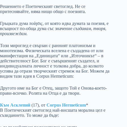
Решението е Поетическият светоглед. Не се
притеснявайте, няма нищо общо с поезията.
Гръцката дума
ποίησις
, от която идва думата за поезия, е
всъщност по-обща дума със значение
създавам
,
творя
,
произвеждам
.
Този мироглед е свързан с ранният платонизъм и
монотеизма. Физическата вселена е създадена от или
манифестация на „Единицата“ или „Източникът“ – в
действителност Бог. Бог е съвършеният създател, и
индивидуалната личност е толкова добра, до колкото
успява да отрази творческият стремеж на Бог. Можем да
видим тази идея в Corpus Hermeticum:
Другото име на Бог е Отец, защото Той е Онова-което-
прави-всичко. Ролята на Отца е да твори.
Към Асклепий
(17), от
Corpus Hermeticum
*
В Поетическият светоглед най-висшата морална цел е
съзиданието. То може да бъде: