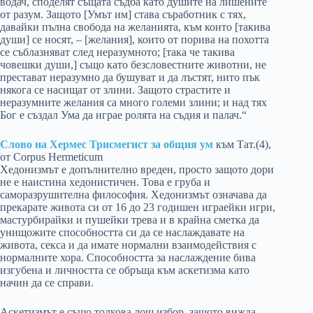
водач, споделят същата съдба като душите на лишените
от разум. Защото [Умът им] става съработник с тях,
давайки пълна свобода на желанията, към които [такива
души] се носят, – [желания], които от порива на похотта
се съблазняват след неразумното; [така че такива
човешки души,] също като безсловестните животни, не
престават неразумно да бушуват и да лъстят, нито пък
някога се насищат от злини. Защото страстите и
неразумните желания са много големи злини; и над тях
Бог е създал Ума да играе ролята на съдия и палач.“
Слово на Хермес Трисмегист за общия ум
към Тат.(4),
от Corpus Hermeticum
Хедонизмът е допълнително вреден, просто защото дори
не е наистина хедонистичен. Това е груба и
саморазрушителна философия. Хедонизмът означава да
прекарате живота си от 16 до 23 годишен играейки игри,
мастурбирайки и пушейки трева и в крайна сметка да
унищожите способността си да се наслаждавате на
живота, секса и да имате нормални взаимодействия с
нормалните хора. Способността за наслаждение бива
изгубена и личността се обръща към аскетизма като
начин да се справи.
Аскетизмът е също толкова лош избор, защото вижда