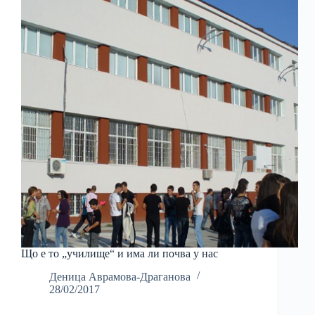
Що е то „училище“ и има ли почва у нас
Деница Аврамова-Драганова
28/02/2017