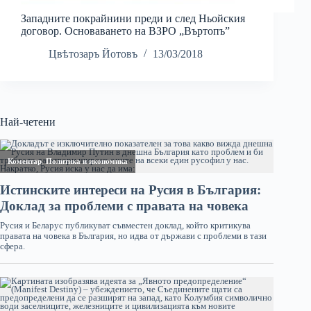
Западните покрайнини преди и след Ньойския
договор. Основаването на ВЗРО „Въртопъ”
Цвѣтозаръ Йотовъ
13/03/2018
Най-четени