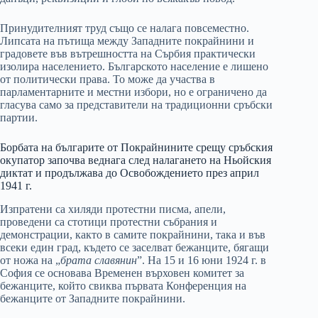
Принудителният труд също се налага повсеместно.
Липсата на пътища между Западните покрайнини и
градовете във вътрешността на Сърбия практически
изолира населението. Българското население е лишено
от политически права. То може да участва в
парламентарните и местни избори, но е ограничено да
гласува само за представители на традиционни сръбски
партии.
Борбата на българите от Покрайнините срещу сръбския
окупатор започва веднага след налагането на Ньойския
диктат и продължава до Освобождението през април
1941 г.
Изпратени са хиляди протестни писма, апели,
проведени са стотици протестни събрания и
демонстрации, както в самите покрайнини, така и във
всеки един град, където се заселват бежанците, бягащи
от ножа на „
брата славянин
”. На 15 и 16 юни 1924 г. в
София се основава Временен върховен комитет за
бежанците, който свиква първата Конференция на
бежанците от Западните покрайнини.