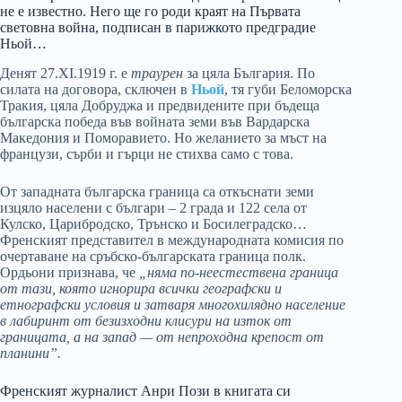
не е известно. Него ще го роди краят на Първата
световна война, подписан в парижкото предградие
Ньой…
Денят 27.ХІ.1919 г. е
траурен
за цяла България. По
силата на договора, сключен в
Ньой
, тя губи Беломорска
Тракия, цяла Добруджа и предвидените при бъдеща
българска победа във войната земи във Вардарска
Македония и Поморавието. Но желанието за мъст на
французи, сърби и гърци не стихва само с това.
От западната българска граница са откъснати земи
изцяло населени с българи – 2 града и 122 села от
Кулско, Царибродско, Трънско и Босилеградско…
Френският представител в международната комисия по
очертаване на сръбско-българската граница полк.
Ордьони признава, че
„няма по-неестествена граница
от тази, която игнорира всички географски и
етнографски условия и затваря многохилядно население
в лабиринт от безизходни клисури на изток от
границата, а на запад — от непроходна крепост от
планини”.
Френският журналист Анри Пози в книгата си