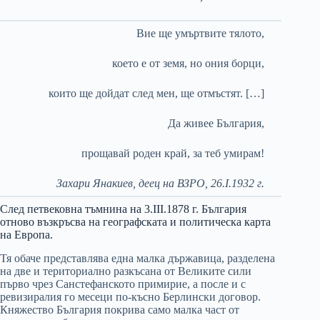
Вие ще умъртвите тялото,
което е от земя, но ония борци,
които ще дойдат след мен, ще отмъстят. […]
Да живее България,
прощавай роден край, за теб умирам!
Захари Янакиев, деец на ВЗРО, 26.І.1932 г.
След петвековна тъмнина на 3.ІІІ.1878 г. България
отново възкръсва на географската и политическа карта
на Европа.
Тя обаче представлява една малка държавица, разделена
на две и териториално разкъсана от Великите сили
първо чрез Санстефанското примирие, а после и с
ревизиралия го месеци по-късно Берлински договор.
Княжество България покрива само малка част от