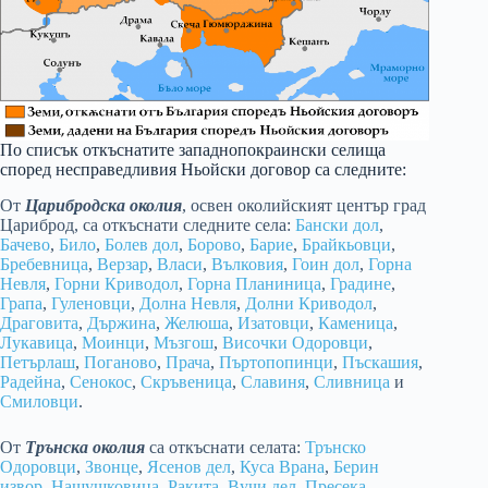
По списък откъснатите западнопокраински селища
според несправедливия Ньойски договор са следните:
От
Царибродска околия
, освен околийският център град
Цариброд, са откъснати следните села:
Бански дол
,
Бачево
,
Било
,
Болев дол
,
Борово
,
Барие
,
Брайкьовци
,
Бребевница
,
Верзар
,
Власи
,
Вълковия
,
Гоин дол
,
Горна
Невля
,
Горни Криводол
,
Горна Планиница
,
Градине
,
Грапа
,
Гуленовци
,
Долна Невля
,
Долни Криводол
,
Драговита
,
Държина
,
Желюша
,
Изатовци
,
Каменица
,
Лукавица
,
Моинци
,
Мъзгош
,
Височки Одоровци
,
Петърлаш
,
Поганово
,
Прача
,
Пъртопопинци
,
Пъскашия
,
Радейна
,
Сенокос
,
Скръвеница
,
Славиня
,
Сливница
и
Смиловци
.
От
Трънска околия
са откъснати селата:
Трънско
Одоровци
,
Звонце
,
Ясенов дел
,
Куса Врана
,
Берин
извор
,
Нашушковица
,
Ракита
,
Вучи дел
,
Пресека
,