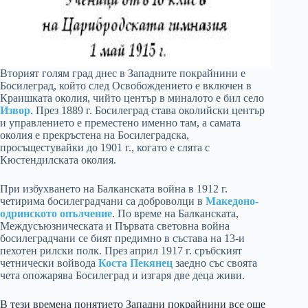
Вторият голям град днес в Западните покрайнини е
Босилеград, който след Освобождението е включен в
Краишката околия, чийто център в миналото е бил село
Извор
. През 1889 г. Босилеград става околийски център
и управлението е преместено именно там, а самата
околия е прекръстена на Босилеградска,
просъщестувайки до 1901 г., когато е слята с
Кюстендилската околия.
При избухването на Балканската война в 1912 г.
четирима босилеградчани са доброволци в
Македоно-
одринското опълчение
. По време на Балканската,
Междусъюзническата и Първата световна война
босилеградчани се бият предимно в състава на 13-и
пехотен рилски полк. През април 1917 г. сръбският
четнически войвода
Коста Пекянец
заедно със своята
чета опожарява Босилеград и изгаря две деца живи.
В тези времена понятието Западни покрайнини все още