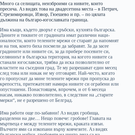
Много са селищата, неизброими са нивите, които
пресича. Аз видях това на двадесетина места – в Петрич,
Стрезимировци, Извор, Гюешево и пр. – по цялата
дължина на българо-югославката граница.
Има къщи, където дворът е сръбски, кухнята българска.
Дините и тиквите от градината имат различни наци­
оналности, които телените мрежи се стараят да на­помнят
и на тия, които биха посмели да забравят. За да засее
градините или нивите си, за да прибере посе­вите си,
селянинът в българска територия, на когото нивите са
станали югославски, трябва да иска позво­лително от
властите на съседния град. Те му разреша­ват един месец
след това или никак не му отговарят. Най-често, когато
го пропуснат да мине телените мрежи при пропуска до
крепостта, притежателят на­мира нивите си ограбени или
опустошени. Понастоя­щем, впрочем, и от 6 месеца
насам, никакво позволи­телно, в следствие на „старите
мерки“, не е разрешено от Белград.
Има работи още по-забавни! Аз видях гробища,
разделени на две… Нещо повече: гробове! Главата на
мъртвеца е между телените мре­жи, краката извън.
Вълчите ями са изкопани върху ковчезите. Аз видях
български майки, гробовете на чиито деца са на