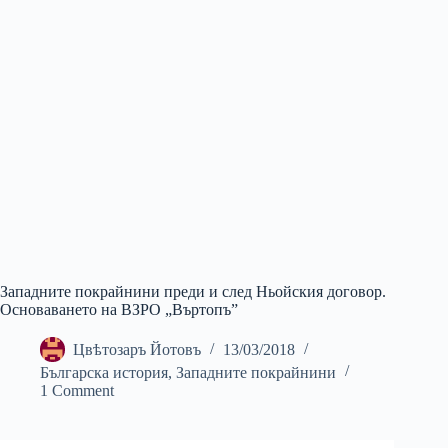
Западните покрайнини преди и след Ньойския договор.
Основаването на ВЗРО „Въртопъ”
Цвѣтозаръ Йотовъ
13/03/2018
Българска история
,
Западните покрайнини
1 Comment