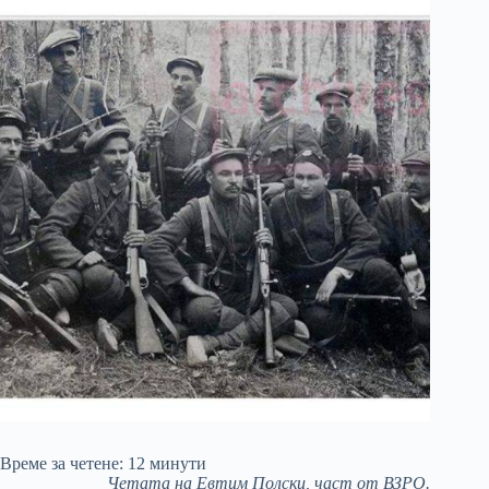
Време за четене:
12
минути
Четата на Евтим Полски, част от ВЗРО.