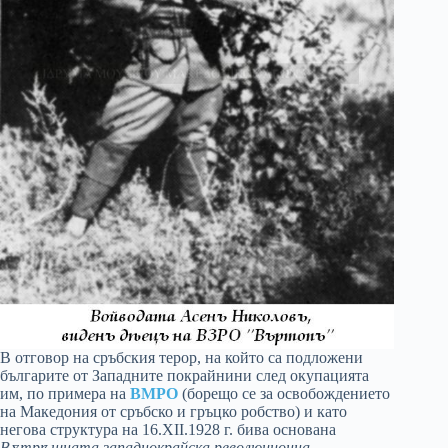
В отговор на сръбския терор, на който са подложени
българите от Западните покрайнини след окупацията
им, по примера на
ВМРО
(борещо се за освобождението
на Македония от сръбско и гръцко робство) и като
негова структура на 16.ХІІ.1928 г. бива основана
Вѫтрѣшната западнокрайска революционна