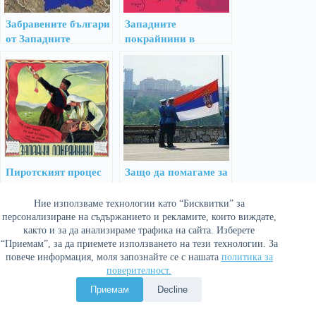
Забравените българи
Западните
от Западните
покрайнини в
покрайнини
България (1941-1944
г.)
Пиротският процес
Защо да помагаме за
срещу въртопци
приемането на
Сърбия в ЕС?
Ние използваме технологии като “Бисквитки” за
персонализиране на съдържанието и рекламите, които виждате,
както и за да анализираме трафика на сайта. Изберете
“Приемам”, за да приемете използването на тези технологии. За
повече информация, моля запознайте се с нашата
политика за
поверителност.
Приемам
Decline