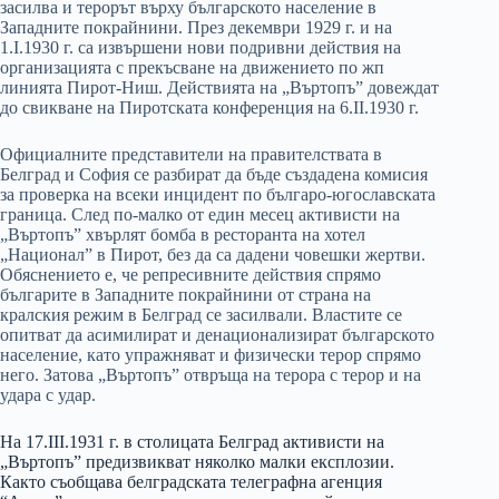
засилва и терорът върху българското население в
Западните покрайнини. През декември 1929 г. и на
1.І.1930 г. са извършени нови подривни действия на
организацията с прекъсване на движението по жп
линията Пирот-Ниш. Действията на „Въртопъ” довеждат
до свикване на Пиротската конференция на 6.ІІ.1930 г.
Официалните представители на правителствата в
Белград и София се разбират да бъде създадена комисия
за проверка на всеки инцидент по българо-югославската
граница. След по-малко от един месец активисти на
„Въртопъ” хвърлят бомба в ресторанта на хотел
„Национал” в Пирот, без да са дадени човешки жертви.
Обяснението е, че репресивните действия спрямо
българите в Западните покрайнини от страна на
кралския режим в Белград се засилвали. Властите се
опитват да асимилират и денационализират българското
население, като упражняват и физически терор спрямо
него. Затова „Въртопъ” отвръща на терора с терор и на
удара с удар.
На 17.ІІІ.1931 г. в столицата Белград активисти на
„Въртопъ” предизвикват няколко малки експлозии.
Както съобщава белградската телеграфна агенция