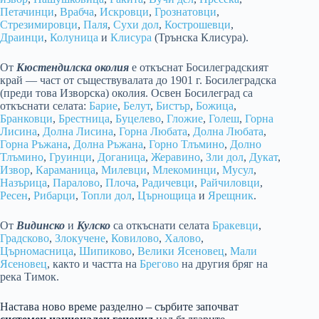
Петачинци
,
Врабча
,
Искровци
,
Грознатовци
,
Стрезимировци
,
Паля
,
Сухи дол
,
Кострошевци
,
Драинци
,
Колуница
и
Клисура
(Трънска Клисура).
От
Кюстендилска околия
е откъснат Босилеградският
край — част от съществувалата до 1901 г. Босилеградска
(преди това Изворска) околия. Освен Босилеград са
откъснати селата:
Барие
,
Белут
,
Бистър
,
Божица
,
Бранковци
,
Брестница
,
Буцелево
,
Гложие
,
Голеш
,
Горна
Лисина
,
Долна Лисина
,
Горна Любата
,
Долна Любата
,
Горна Ръжана
,
Долна Ръжана
,
Горно Тлъмино
,
Долно
Тлъмино
,
Груинци
,
Доганица
,
Жеравино
,
Зли дол
,
Дукат
,
Извор
,
Караманица
,
Милевци
,
Млекоминци
,
Мусул
,
Назърица
,
Паралово
,
Плоча
,
Радичевци
,
Райчиловци
,
Ресен
,
Рибарци
,
Топли дол
,
Църнощица
и
Ярещник
.
От
Видинско
и
Кулско
са откъснати селата
Бракевци
,
Градсково
,
Злокучене
,
Ковилово
,
Халово
,
Църномасница
,
Шипиково
,
Велики Ясеновец
,
Мали
Ясеновец
, както и частта на
Брегово
на другия бряг на
река Тимок.
Настава ново време разделно – сърбите започват