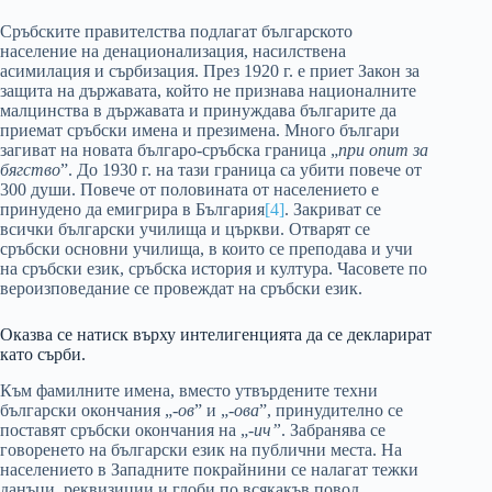
Сръбските правителства подлагат българското
население на денационализация, насилствена
асимилация и сърбизация. През 1920 г. е приет Закон за
защита на държавата, който не признава националните
малцинства в държавата и принуждава българите да
приемат сръбски имена и презимена. Много българи
загиват на новата българо-сръбска граница „
при опит за
бягство
”. До 1930 г. на тази граница са убити повече от
300 души. Повече от половината от населението е
принудено да емигрира в България
[4]
. Закриват се
всички български училища и църкви. Отварят се
сръбски основни училища, в които се преподава и учи
на сръбски език, сръбска история и култура. Часовете по
вероизповедание се провеждат на сръбски език.
Оказва се натиск върху интелигенцията да се декларират
като сърби.
Към фамилните имена, вместо утвърдените техни
български окончания „-
ов
” и „-
ова
”, принудително се
поставят сръбски окончания на „-
ич”
. Забранява се
говоренето на български език на публични места. На
населението в Западните покрайнини се налагат тежки
данъци, реквизиции и глоби по всякакъв повод.