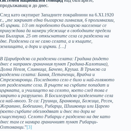
системен национален геноцид
над българите,
продължаващ и до днес.
След като окупират Западните покрайнини на 6.ХІ.1920
г., „
те закриват една българска гимназия, 6 прогимназии,
45 църкви. 1/3 от поробеното българско население се
принуждава да намери убежище в свободните предели
на България. 25 от откъснатите села са разделени на
две. Разделени са не само селата, а и къщите,
землищата, а дори и църкви. […]
В Царибродско са разделени селата: Градина (където
днес е направен граничния пункт Градина-Калотина),
Долна Невля, Сливница, Бачево, Круша. В Трънско са
разделени селата: Банкя, Петаченци, Врабча и
Стреземировци. Последното село е било и най-голямото
от разделените села. В ръцете на сърбите попадат и
църквата, и училището на селото, което след това е
закрито и разрушено. В Босилеградско разделените села
са най-много. Те са: Груинци, Бранковци, Божица, Ресен,
Жеравино, Бобешино, Рибарци, Шишковци или Царево
(което сърбите обезлюдяват и днес то дори не
съществува). Селото Рибарци е разделено на две като
днес там се намира граничният пункт Рибарци-
Олтоманци
.”
[3]