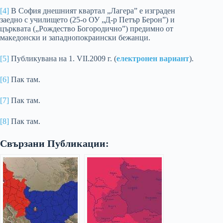
[4]
В София днешният квартал „Лагера” е изграден
заедно с училището (25-о ОУ „Д-р Петър Берон”) и
църквата („Рождество Богородично”) предимно от
македонски и западнопокраински бежанци.
[5]
Публикувана на 1. VІІ.2009 г. (
електронен вариант
).
[6]
Пак там.
[7]
Пак там.
[8]
Пак там.
Свързани Публикации: