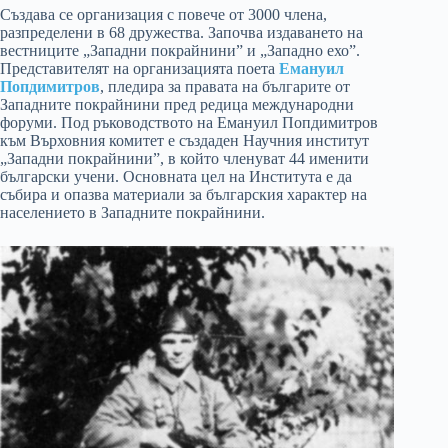
Създава се организация с повече от 3000 члена,
разпределени в 68 дружества. Започва издаването на
вестниците „Западни покрайнини” и „Западно ехо”.
Представителят на организацията поета
Емануил
Попдимитров
, пледира за правата на българите от
Западните покрайнини пред редица международни
форуми. Под ръководството на Емануил Попдимитров
към Върховния комитет е създаден Научния институт
„Западни покрайнини”, в който членуват 44 именити
български учени. Основната цел на Института е да
събира и опазва материали за българския характер на
населението в Западните покрайнини.