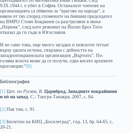
преподавател по математика Иван Гьошев, след
9.ІХ.1944 г. е убит в София. Останалите членове на
организацията са обявени за “врагове на народа”, а
някои от тях според спомените на бившия председател
на ВМРО Стоян Бояджиев са разстреляни в мина
„Перник”, след като режимът на Йосип Броз Тито
отказал да ги съди в Югославия.
И не само това, още много загадки и неясноти тегнат
върху цялата истина, свързана с дейността на
западнопокраинската организация „Въртопъ”. По-
голяма яснота може да се получи, едва когато архивите
проговорят.”
[8]
Библиография
[1]
Цит. по
Русков, В
.
Цариброд, Западните покрайнини
и пὸ на запад
. С.: Тангра-Танакра, 2007, с. 84.
[2]
Пак там, с. 91.
[3]
Бюлетин на КИЦ „Босилеград”, год. 13, бр. 64-65, с.
20-21.