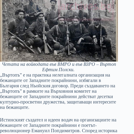
Четата на войводата във ВМРО и във ВЗРО – Въртоп
Ефтим Полски.
„Въртопъ” е на практика нелегалната организация на
бежанците от Западните покрайнини, избягали в
България след Ньойския договор. Преди създаването на
„Въртопъ” в рамките на Върховния комитет на
бежанците от Западните покрайнини действат десетки
културно-просветни дружества, защитаващи интересите
на бежанците.
Истинският създател и идеен водач на организациите на
бежанците от Западните покрайнини е поетът-
революционер Емануил Попдимитров. Според историка