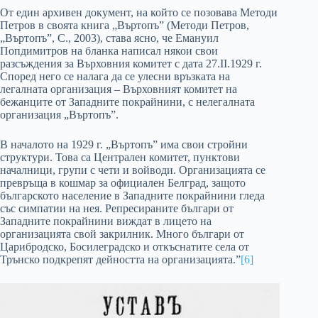
От един архивен документ, на който се позовава Методи
Петров в своята книга „Въртопъ” (Методи Петров,
„Въртопъ”, С., 2003), става ясно, че Емануил
Попдимитров на бланка написал някои свои
разсъждения за Върховния комитет с дата 27.ІІ.1929 г.
Според него се налага да се улесни връзката на
легалната организация – Върховният комитет на
бежанците от Западните покрайнини, с нелегалната
организация „Въртопъ”.
В началото на 1929 г. „Въртопъ” има свои стройни
структури. Това са Централен комитет, пунктови
началници, групи с чети и войводи. Организацията се
превръща в кошмар за официален Белград, защото
българското население в Западните покрайнини гледа
със симпатии на нея. Репресираните българи от
Западните покрайнини виждат в лицето на
организацията свой закрилник. Много българи от
Царибродско, Босилеградско и откъснатите села от
Трънско подкрепят дейността на организацията.”
[6]