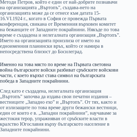
Методи Петров, който е един от най-добрите познавачи
на организацията „Въртопъ”, създава-нето на
организацията може да се отнесе към датата 15-
16.VІ.1924 г., когато в София се провежда Първата
конференция, свикана от Временния върховен комитет
на бежанците от Западните покрайнини. Някъде по това
време е създадена и нелегалната организация „Въртопъ”.
Името на организацията произлиза от името на
едноименния планински връх, който се намира в
непосредствена близост до Босилеград.
Именно на това място по време на Първата световна
война българските войски разбиват сръбските войскови
части, с което върхът става символ на българската
победа в Западните покрайнини.
След като е създадена, нелегалната организация
„Въртопъ” започва да издава свои печатни издания –
вестниците „Западно ехо” и „Въртопъ”. От тях, както и
от излизащите по това време други бежански вестници,
един от които е в. „Западни покрайнини”, научаваме за
жестокия терор, упражняван от сръбските власти в
кралство Югославия върху българското население в
Западните покрайнини.