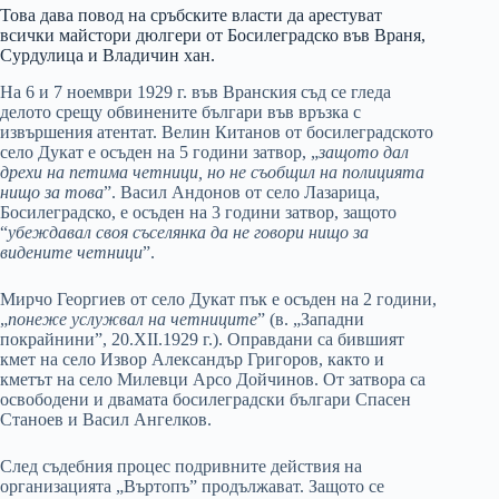
Това дава повод на сръбските власти да арестуват
всички майстори дюлгери от Босилеградско във Враня,
Сурдулица и Владичин хан.
На 6 и 7 ноември 1929 г. във Вранския съд се гледа
делото срещу обвинените българи във връзка с
извършения атентат. Велин Китанов от босилеградското
село Дукат е осъден на 5 години затвор, „
защото дал
дрехи на петима четници, но не съобщил на полицията
нищо за това
”. Васил Андонов от село Лазарица,
Босилеградско, е осъден на 3 години затвор, защото
“
убеждавал своя съселянка да не говори нищо за
видените четници
”.
Мирчо Георгиев от село Дукат пък е осъден на 2 години,
„
понеже услужвал на четниците
” (в. „Западни
покрайнини”, 20.ХІІ.1929 г.). Оправдани са бившият
кмет на село Извор Александър Григоров, както и
кметът на село Милевци Арсо Дойчинов. От затвора са
освободени и двамата босилеградски българи Спасен
Станоев и Васил Ангелков.
След съдебния процес подривните действия на
организацията „Въртопъ” продължават. Защото се