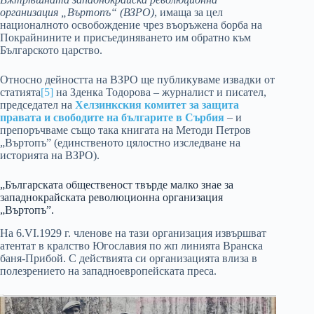
организация „Въртопъ“ (ВЗРО)
, имаща за цел
националното освобождение чрез въоръжена борба на
Покрайнините и присъединяването им обратно към
Българското царство.
Относно дейността на ВЗРО ще публикуваме извадки от
статията
[5]
на Зденка Тодорова – журналист и писател,
председател на
Хелзинкския комитет за защита
правата и свободите на българите в Сърбия
– и
препоръчваме също така книгата на Методи Петров
„Въртопъ” (единственото цялостно изследване на
историята на ВЗРО).
„Българската общественост твърде малко знае за
западнокрайската революционна организация
„Въртопъ”.
На 6.VІ.1929 г. членове на тази организация извършват
атентат в кралство Югославия по жп линията Вранска
баня-Прибой. С действията си организацията влиза в
полезрението на западноевропейската преса.