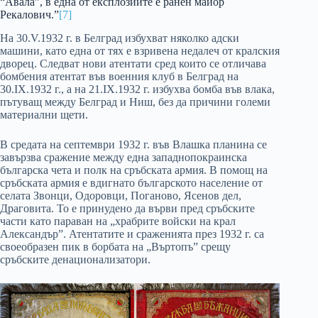
“Авала”, в една от експлозиите е ранен майор
Рекалович.”
[7]
На 30.V.1932 г. в Белград избухват няколко адски
машини, като една от тях е взривена недалеч от кралския
дворец. Следват нови атентати сред които се отличава
бомбения атентат във военния клуб в Белград на
30.ІХ.1932 г., а на 21.ІХ.1932 г. избухва бомба във влака,
пътуващ между Белград и Ниш, без да причини големи
материални щети.
В средата на септември 1932 г. във Влашка планина се
завързва сражение между една западнопокраинска
българска чета и полк на сръбската армия. В помощ на
сръбската армия е вдигнато българското население от
селата Звонци, Одоровци, Поганово, Ясенов дел,
Драговита. То е принудено да върви пред сръбските
части като параван на „храбрите войски на крал
Александър”. Атентатите и сраженията през 1932 г. са
своеобразен пик в борбата на „Въртопъ” срещу
сръбските денационализатори.