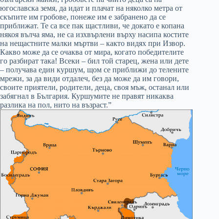
югославска земя, да идат и плачат на няколко метра от
скъпите им гробове, понеже им е забранено да се
приближат. Те са все пак щастливи, че докато е копана
някоя вълча яма, не са изхвърлени върху насипа костите
на нещастните малки мъртви – както видях при Извор.
Какво може да се очаква от мира, когато победи­телите
го разбират така! Всеки – бил той старец, жена или дете
– получава един куршум, щом се приближи до телените
мрежи, за да види отдалеч, без да може да им говори,
своите приятели, родители, деца, своя мъж, останал или
забяг­нал в България. Куршумите не правят никаква
разлика на пол, нито на възраст.”