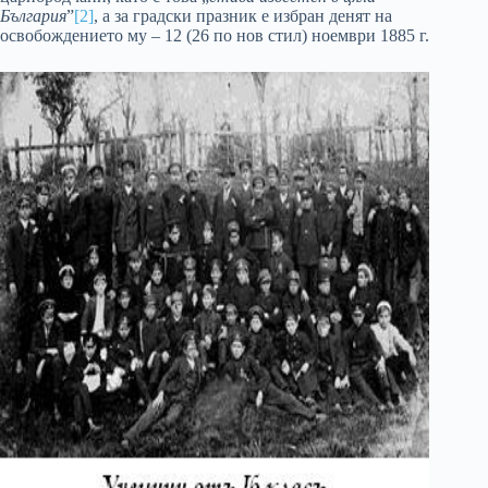
България
”
[2]
, а за градски празник е избран денят на
освобождението му – 12 (26 по нов стил) ноември 1885 г.