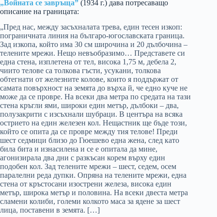
„Войната се завръща”
(1934 г.) дава потресаващо
описание на границата:
„Пред нас, между засъхналата трева, един тесен изкоп:
пограничната линия на българо-югославската гра­ница.
Зад изкопа, който има 30 см широчина и 20 дъл­бочина –
телените мрежи. Нещо невъобразимо… Представете си
една стена, изплетена от тел, висока 1,75 м, дебела 2,
чиито телове са толкова гъсти, усукани, толкова
обтегнати от железните колове, ко­ито я поддържат от
самата повърхност на земята до върха й, че едно куче не
може да се провре. На всеки два метра по средата на тази
стена кръгли ями, широки един метър, дълбоки – два,
полузакрити с изсъхнали шубраци. В центъра на всяка
острието на един железен кол. Нещастник ще бъде този,
който се опита да се провре между тия телове! Преди
шест седмици близо до Гюешево една жена, след като
била бита и изнасилена и се е опитала да мине,
агонизирала два дни с разкъсан корем върху един
подобен кол. Зад телените мрежи – шест, седем, осем
паралелни реда дупки. Опряна на телените мрежи, една
стена от кръстосани изострени железа, висока един
метър, широка метър и половина. На всеки двеста метра
сламени колиби, големи колкото маса за ядене за шест
лица, поставени в земята. […]