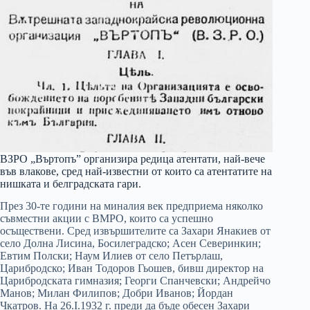
ВЗРО „Въртопъ” организира редица атентати, най-вече
във влакове, сред най-известни от които са атентатите на
нишката и белградската гари.
През 30-те години на миналия век предприема няколко
съвместни акции с ВМРО, които са успешно
осъществени. Сред извършителите са Захари Янакиев от
село Долна Лисина, Босилеградско; Асен Северинкин;
Евтим Полски; Наум Илиев от село Петърлаш,
Царибродско; Иван Тодоров Гьошев, бивш директор на
Царибродската гимназия; Георги Спанчевски; Андрейчо
Манов; Милан Филипов; Добри Иванов; Йордан
Чкатров. На 26.І.1932 г. преди да бъде обесен Захари