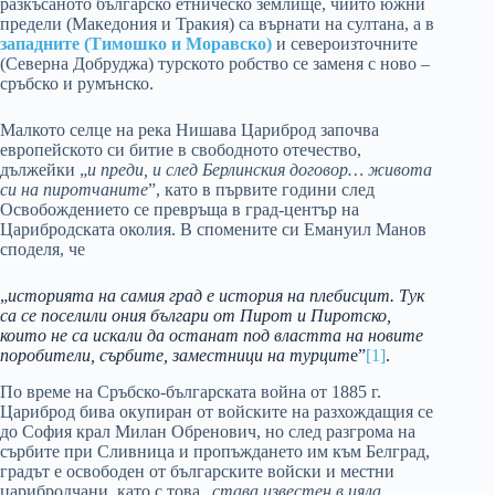
разкъсаното българско етническо землище, чиито южни
предели (Македония и Тракия) са върнати на султана, а в
западните (Тимошко и Моравско)
и североизточните
(Северна Добруджа) турското робство се заменя с ново –
сръбско и румънско.
Малкото селце на река Нишава Цариброд започва
европейското си битие в свободното отечество,
дължейки „
и преди, и след Берлинския договор… живота
си на пиротчаните
”, като в първите години след
Освобождението се превръща в град-център на
Царибродската околия. В спомените си Емануил Манов
споделя, че
„
историята на самия град е история на плебисцит. Тук
са се поселили ония българи от Пирот и Пиротско,
които не са искали да останат под властта на новите
поробители, сърбите, заместници на турцит
е”
[1]
.
По време на Сръбско-българската война от 1885 г.
Цариброд бива окупиран от войските на разхождащия се
до София крал Милан Обренович, но след разгрома на
сърбите при Сливница и пропъждането им към Белград,
градът е освободен от българските войски и местни
царибродчани, като с това „
става известен в цяла