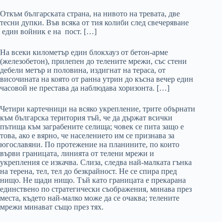
Откъм българската страна, на нивото на тревата, две
тесни дупки. Във всяка от тия колиби след свечеряване
един войник е на пост. […]
На всеки километър един блокхауз от бетон-арме
(железобетон), прилепен до телените мрежи, със стени
дебели метър и половина, издигнат на тераса, от
височината на която от ранна утрин до късна вечер един
часовой не престава да наблюдава хоризонта. […]
Четири картечници на всяко укрепление, трите обърнати
към българска територия тъй, че да държат всички
пътища към заграбените селища; човек се пита защо е
това, ако е вярно, че населението им се признава за
югославяни. По протежение на планините, по които
върви границата, линията от телени мрежи и
укрепления се изкачва. Слиза, следва най-малката гънка
на терена, тел, тел до безкрайност. Не се спира пред
нищо. Не щади нищо. Тъй като границата е прекарана
единствено по стратегически съображения, минава през
места, където най-малко може да се очаква; телените
мрежи минават също през тях.