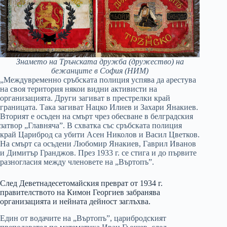
Знамето на Трънската дружба (дружество) на
бежанците в София (НИМ)
„Междувременно сръбската полиция успява да арестува
на своя територия някои видни активисти на
организацията. Други загиват в престрелки край
границата. Така загиват Нацко Илиев и Захари Янакиев.
Вторият е осъден на смърт чрез обесване в белградския
затвор „Главняча”. В схватка със сръбската полиция
край Цариброд са убити Асен Николов и Васил Цветков.
На смърт са осъдени Любомир Янакиев, Гаврил Иванов
и Димитър Гранджов. През 1933 г. се стига и до първите
разногласия между членовете на „Въртопъ”.
След Деветнадесетомайския преврат от 1934 г.
правителството на Кимон Георгиев забранява
организацията и нейната дейност заглъхва.
Един от водачите на „Въртопъ”, царибродският