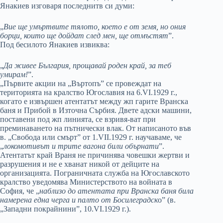
Янакиев изговаря последнитв си думи:
„
Вие ще умъртвите тялото, което е от земя, но ония
борци, които ще дойдат след мен, ще отмъстят
”.
Под бесилото Янакиев извиква:
„
Да живее България, прощавай роден край, за теб
умирам!
”.
„Първите акции на „Въртопъ” се провеждат на
територията на кралство Югославия на 6.VІ.1929 г.,
когато е извършен атентатът между жп гарите Вранска
баня и Прибой в Източна Сърбия. Двете адски машини,
поставени под жп линията, се взривя-ват при
преминаването на пътнически влак. От написаното във
в. „Свобода или смърт” от 1.VІІ.1929 г. научаваме, че
„
локомотивът и трите вагона били обърнати
”.
Атентатът край Враня не причинява човешки жертви и
разрушения и не е хванат никой от дейците на
организацията. Пограничната служба на Югославското
кралство уведомява Министерството на войната в
София, че „
наблизо до атентата при Вранска баня била
намерена една черга и палто от Босилеградск
о” (в.
„Западни покрайнини”, 10.VІ.1929 г.).