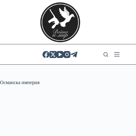
Skip
to
content
Османска империя