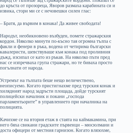
народ се тълпеше зад стражарските кордони. Показал се
до кръста от прозореца, Яворов размаха карабината си и
извика, стори ми се с нечовешки силен глас:
– Братя, да вървим в конака! Да живее свободата!
Народът, необикновено възбуден, помете стражарския
кордон. Няколко минути по-късно тая огромна тълпа с
факли и фенери в ръка, водена от четирима български
кавалеристи, шевствуваше към конака под проливния
дъжд, изсипал се като из ръкав. На няколко пъти пред
нас се изпречваха група стражари, но те биваха просто
погълнати от народа.
Устремът на тълпата беше нещо величествено,
неописуемо. Когато пристигнахме пред турския конак и
хилядният народ задръсти площада, дойде турският
полицейски началник и покани „господа
парламентьорите” в управлението при началника на
полицията.
Качихме се на втория етаж в стаята на каймакамина, при
него бяха свикани градските първенци – мюсюлмани и
доста офицери от местния гарнизон. Когато влязохме,