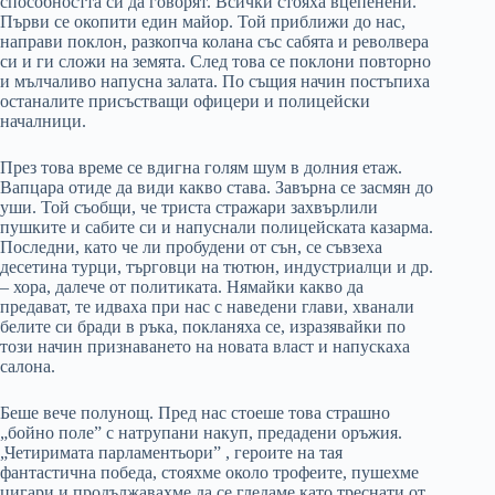
способността си да говорят. Всички стояха вцепенени.
Първи се окопити един майор. Той приближи до нас,
направи поклон, разкопча колана със сабята и револвера
си и ги сложи на земята. След това се поклони повторно
и мълчаливо напусна залата. По същия начин постъпиха
останалите присъстващи офицери и полицейски
началници.
През това време се вдигна голям шум в долния етаж.
Вапцара отиде да види какво става. Завърна се засмян до
уши. Той съобщи, че триста стражари захвърлили
пушките и сабите си и напуснали полицейската казарма.
Последни, като че ли пробудени от сън, се съвзеха
десетина турци, търговци на тютюн, индустриалци и др.
– хора, далече от политиката. Нямайки какво да
предават, те идваха при нас с наведени глави, хванали
белите си бради в ръка, покланяха се, изразявайки по
този начин признаването на новата власт и напускаха
салона.
Беше вече полунощ. Пред нас стоеше това страшно
„бойно поле” с натрупани накуп, предадени оръжия.
„Четиримата парламентьори” , героите на тая
фантастична победа, стояхме около трофеите, пушехме
цигари и продължавахме да се гледаме като треснати от