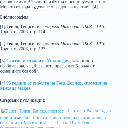
неговите думи! Тълпата избухна в неописуем възторг.
Морето от хора лудуваше от радост и щастие!“ [4]
Библиография:
[1]
Генов, Георги
.
Беломорска Македония 1908 – 1916
,
Торонто, 2006, стр. 114.
[2]
Генов, Георги
.
Беломорска Македония 1908 – 1916
,
Торонто, 2006, стр. 125.
[3]
Статия в гръцката Уикипедия
, лаконично
съобщаваща, че „българите превземат Кавала от
османците без бой“.
[4]
95 години от гибелта на Гоце Делчев, спомени на
Михаил Чаков
Свързани публикации:
Учителят Радон Тодев
и четата му биват опяти живи преди да спасят хиляди
бежанци от Македония
Влахът Питу Гули –
български национален герой