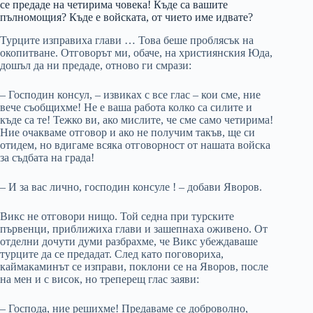
се предаде на четирима човека! Къде са вашите
пълномощия? Къде е войската, от чието име идвате?
Турците изправиха глави … Това беше проблясък на
окопитване. Отговорът ми, обаче, на християнския Юда,
дошъл да ни предаде, отново ги смрази:
– Господин консул, – извиках с все глас – кои сме, ние
вече съобщихме! Не е ваша работа колко са силите и
къде са те! Тежко ви, ако мислите, че сме само четирима!
Ние очакваме отговор и ако не получим такъв, ще си
отидем, но вдигаме всяка отговорност от нашата войска
за съдбата на града!
– И за вас лично, господин консуле ! – добави Яворов.
Викс не отговори нищо. Той седна при турските
първенци, приближиха глави и зашепнаха оживено. От
отделни дочути думи разбрахме, че Викс убеждаваше
турците да се предадат. След като поговориха,
каймакаминът се изправи, поклони се на Яворов, после
на мен и с висок, но треперещ глас заяви:
– Господа, ние решихме! Предаваме се доброволно,