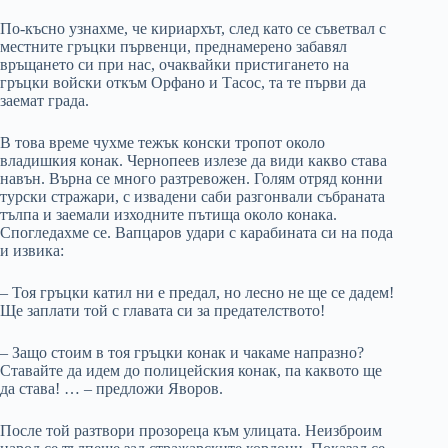
По-късно узнахме, че кириархът, след като се съветвал с
местните гръцки първенци, преднамерено забавял
връщането си при нас, очаквайки пристигането на
гръцки войски откъм Орфано и Тасос, та те първи да
заемат града.
В това време чухме тежък конски тропот около
владишкия конак. Чернопеев излезе да види какво става
навън. Върна се много разтревожен. Голям отряд конни
турски стражари, с извадени саби разгонвали събраната
тълпа и заемали изходните пътища около конака.
Спогледахме се. Вапцаров удари с карабината си на пода
и извика:
– Тоя гръцки катил ни е предал, но лесно не ще се дадем!
Ще заплати той с главата си за предателството!
– Защо стоим в тоя гръцки конак и чакаме напразно?
Ставайте да идем до полицейския конак, па каквото ще
да става! … – предложи Яворов.
После той разтвори прозореца към улицата. Неизброим