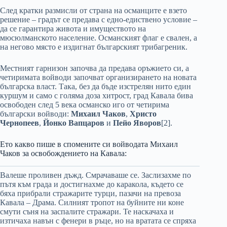
След кратки размисли от страна на османците е взето
решение – градът се предава с едно-едиствено условие –
да се гарантира живота и имуществото на
мюсюлманското население. Османският флаг е свален, а
на негово място е издигнат българският трибагреник.
Местният гарнизон започва да предава оръжието си, а
четиримата войводи започват организирането на новата
българска власт. Така, без да бъде изстрелян нито един
куршум и само с голяма доза хитрост, град Кавала бива
освободен след 5 века османско иго от четирима
български войводи:
Михаил Чаков
,
Христо
Чернопеев
,
Йонко Вапцаров
и
Пейо Яворов
[2].
Ето какво пише в спомените си войводата Михаил
Чаков за освобождението на Кавала:
Валеше проливен дъжд. Смрачаваше се. Заслизахме по
пътя към града и достигнахме до каракола, където се
бяха прибрали стражарите турци, пазачи на превоза
Кавала – Драма. Силният тропот на буйните ни коне
смути съня на заспалите стражари. Те наскачаха и
изтичаха навън с фенери в ръце, но на вратата се спряха