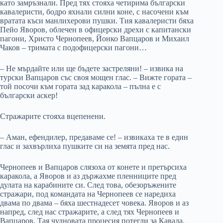
като замръзнали. Пред тях стояха четирима български
кавалеристи, бодро яхнали силни коне, с насочени към
вратата къси манлихерови пушки. Тия кавалеристи бяха
Пейо Яворов, облечен в офицерски дрехи с капитански
пагони, Христо Чернопеев, Йонко Вапцаров и Михаил
Чаков – тримата с подофицерски пагони…
– Не мърдайте или ще бъдете застреляни! – извика на
турски Вапцаров със своя мощен глас. – Вижте гората –
той посочи към гората зад каракола – пълна е с
български аскер!
Стражарите стояха вцепенени.
– Аман, ефендилер, предаваме се! – извикаха те в един
глас и захвърлиха пушките си на земята пред нас.
Чернопеев и Вапцаров слязоха от конете и претърсиха
каракола, а Яворов и аз държахме пленниците пред
дулата на карабините си. След това, обезоръжените
стражари, под командата на Чернопеев се наредиха
двама по двама – бяха шестнадесет човека. Яворов и аз
напред, след нас стражарите, а след тях Чернопеев и
Вапцаров. Тая чудновата процесия потегли за Кавала,