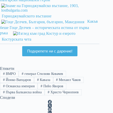
Горноджумайското въстание
Какъв
беше Гоце Делчев – историческата истина от първа
ръка
Костурската чета
Подкрепете ни с дарение!
Етикети
#
ВМРО
#
генерал Стилиян Ковачев
#
Йонко Вапцаров
#
Кавала
#
Михаил Чаков
#
Османска империя
#
Пейо Яворов
#
Първа Балканска война
#
Христо Чернопеев
Сподели