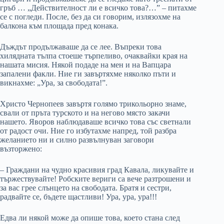
гръб … „Действителност ли е всичко това?…” – питахме
се с погледи. После, без да си говорим, излязохме на
балкона към площада пред конака.
Дъждът продължаваше да се лее. Въпреки това
хилядната тълпа стоеше търпеливо, очаквайки края на
нашата мисия. Някой подаде на мен и на Вапцара
запалени факли. Ние ги завъртяхме няколко пъти и
викнахме: „Ура, за свободата!”.
Христо Чернопеев завъртя голямо трикольорно знаме,
свали от пръта турското и на негово място закачи
нашето. Яворов наблюдаваше всичко това със светнали
от радост очи. Ние го избутахме напред, той разбра
желанието ни и силно развълнуван заговори
възторжено:
– Граждани на чудно красивия град Кавала, ликувайте и
тържествувайте! Робските вериги са вече разтрошени и
за вас грее слънцето на свободата. Братя и сестри,
радвайте се, бъдете щастливи! Ура, ура, ура!!!
Едва ли някой може да опише това, което стана след