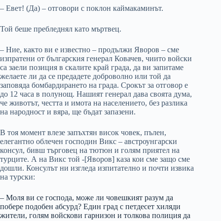
– Евет! (Да) – отговори с поклон каймакаминът.
Той беше пребледнял като мъртвец.
– Ние, както ви е известно – продължи Яворов – сме
изпратени от българския генерал Ковачев, чиито войски
са заели позиция в скалите край града, да ви запитаме
желаете ли да се предадете доброволно или той да
заповяда бомбардирането на града. Срокът за отговор е
до 12 часа в полунощ. Нашият генерал дава своята дума,
че животът, честта и имота на населението, без разлика
на народност и вяра, ще бъдат запазени.
В тоя момент влезе запъхтян висок човек, пълен,
елегантно облечен господин Викс – австроунгарски
консул, бивш търговец на тютюн и голям приятел на
турците. А на Викс той -[Яворов] каза кои сме защо сме
дошли. Консулът ни изгледа изпитателно и почти извика
на турски:
– Моля ви се господа, може ли човешкият разум да
побере подобен абсурд? Един град с петдесет хиляди
жители, голям войскови гарнизон и толкова полиция да