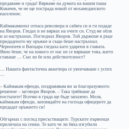
предаваме и града! Вярваме на думата на вашия паша
Ковачев, че не ще пострада никой от мохамеданското
население.
Каймакаминът отпаса револвера и сабята си и ги подаде
на Яворов. Гледах и не вярвах на очите си. Студ ме обля
и аз настръхнах. Погледнах Яворов. Той държеше в ръце
придаденото му оръжие и също беше настръхнал.
Чернопеев и Вапцара гледаха като ударени в главата.
Явно беше, че на никого от нас не се вярваше това, което
ставаше … Сън ли бе или действителност?
… Нашата фантастична авантюра се увенчаваше с успех
…
– Каймакам ефенди, поздравявам ви за благоразумното
решение – заговори Яворов. – Така трябваше да
постъпите! Всичко в града ще бъде запазено. Моля,
каймакам ефенди, заповядайте на господа офицерите да
предадат оръжието си!
Обгърнах с поглед присъстващите. Турските първенци
приличаха на сенки. Те като че ли бяха изгубили