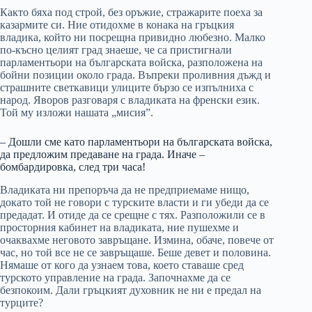
Както бяха под строй, без оръжие, стражарите поеха за
казармите си. Ние отидохме в конака на гръцкия
владика, който ни посрещна привидно любезно. Малко
по-късно целият град знаеше, че са пристигнали
парламентьори на българската войска, разположена на
бойни позиции около града. Въпреки проливния дъжд и
страшните светкавици улиците бързо се изпълниха с
народ. Яворов разговаря с владиката на френски език.
Той му изложи нашата „мисия”.
– Дошли сме като парламентьори на българската войска,
да предложим предаване на града. Иначе –
бомбардировка, след три часа!
Владиката ни препоръча да не предприемаме нищо,
докато той не говори с турските власти и ги убеди да се
предадат. И отиде да се срещне с тях. Разположили се в
просторния кабинет на владиката, ние пушехме и
очаквахме неговото завръщане. Измина, обаче, повече от
час, но той все не се завръщаше. Беше девет и половина.
Нямаше от кого да узнаем това, което ставаше сред
турското управление на града. Започнахме да се
безпокоим. Дали гръцкият духовник не ни е предал на
турците?