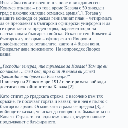
Излагайки своите военни планове и виждания ген.
Ковачев отказва – по това време Кавала е 50 хиляден
град с няколко хилядна османска армия[1]. Тогава у
нашите войводи се ражда гениалният план – четиримата
да се преоблекат в български офицерски униформи и да
се представят за преден отряд, парламентьори на
настъпващата българска войска. Искат от ген. Ковачев 4
български униформи – офицерска за Яворов и
подофицерски за останалите, както и 4 бързи коня.
Генералът дава поисканото. На изпроводяк Яворов
казва:
„Господин генерал, ние тръгваме за Кавала! Там ще ви
дочакаме … след два, три дни! Желаем ви успех!
Довиждане на брега на Бяло море!“
Привечеp на 27 октомври 1912 г. четиримата войводи
достигат покрайнините на Кавала [2].
Като стигат до градската стража, с насочено към тях
оръжие, те посочват гората и казват, че в нея е пълно с
българска армия. Османската стража се предава [3], а
войводите казват, че искат да говорят с каймаканина на
Кавала. Стражата ги води към конака, където нашите
продължават с блъфирането.