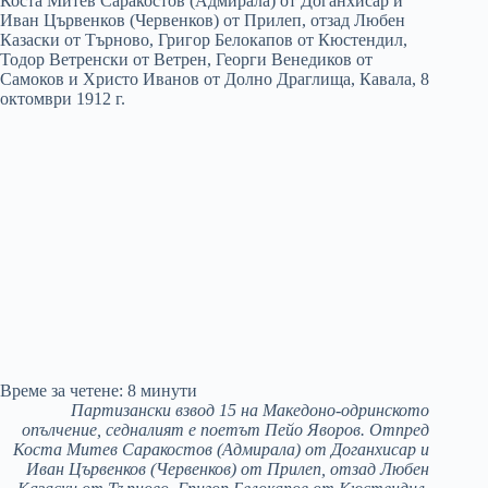
Време за четене:
8
минути
Партизански взвод 15 на Македоно-одринското
опълчение, седналият е поетът Пейо Яворов. Отпред
Коста Митев Саракостов (Адмирала) от Доганхисар и
Иван Цървенков (Червенков) от Прилеп, отзад Любен