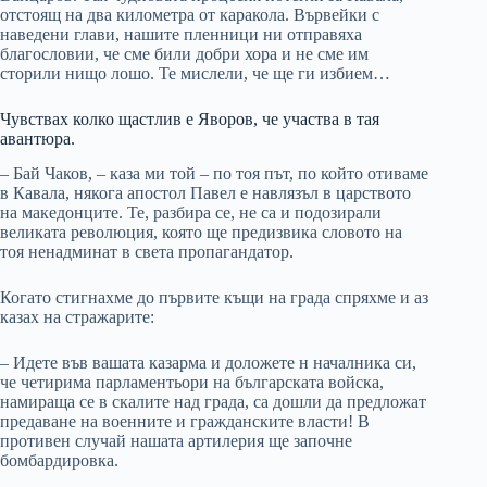
отстоящ на два километра от каракола. Вървейки с
наведени глави, нашите пленници ни отправяха
благословии, че сме били добри хора и не сме им
сторили нищо лошо. Те мислели, че ще ги избием…
Чувствах колко щастлив е Яворов, че участва в тая
авантюра.
– Бай Чаков, – каза ми той – по тоя път, по който отиваме
в Кавала, някога апостол Павел е навлязъл в царството
на македонците. Те, разбира се, не са и подозирали
великата революция, която ще предизвика словото на
тоя ненадминат в света пропагандатор.
Когато стигнахме до първите къщи на града спряхме и аз
казах на стражарите:
– Идете във вашата казарма и доложете н началника си,
че четирима парламентьори на българската войска,
намираща се в скалите над града, са дошли да предложат
предаване на военните и гражданските власти! В
противен случай нашата артилерия ще започне
бомбардировка.