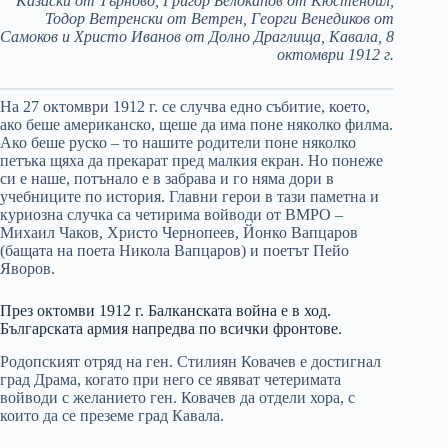
Казаски от Търново, Григор Белокапов от Кюстендил,
Тодор Ветренски от Ветрен, Георги Венедиков от
Самоков и Христо Иванов от Долно Драглища, Кавала, 8
октомври 1912 г.
На 27 октомври 1912 г. се случва едно събитие, което,
ако беше американско, щеше да има поне няколко филма.
Ако беше руско – то нашите родители понe няколко
петъка щяха да прекарат пред малкия екран. Но понеже
си е наше, потънало е в забрава и го няма дори в
учебниците по история. Главни герои в тази паметна и
куриозна случка са четирима войводи от ВМРО –
Михаил Чаков, Христо Чернопеев, Йонко Вапцаров
(бащата на поета Никола Вапцаров) и поетът Пейо
Яворов.
През октомви 1912 г. Балканската война е в ход.
Българската армия напредва по всички фронтове.
Родопският отряд на ген. Стилиян Ковачев е достигнал
град Драма, когато при него се явяват четеримата
войводи с желанието ген. Ковачев да отдели хора, с
които да се преземе град Кавала.