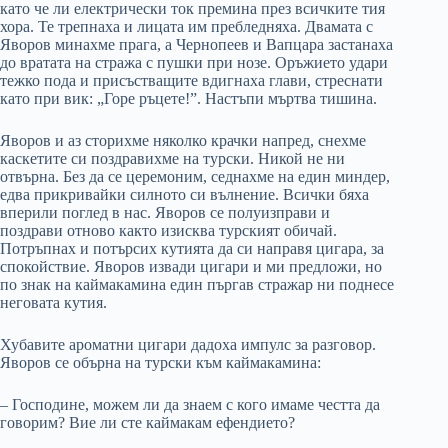
като че ли електрически ток премина през всичките тия
хора. Те трепнаха и лицата им пребледняха. Двамата с
Яворов минахме прага, а Чернопеев и Вапцара застанаха
до вратата на стража с пушки при нозе. Оръжието удари
тежко пода и присъстващите вдигнаха глави, стреснати
като при вик: „Горе ръцете!”. Настъпи мъртва тишина.
Яворов и аз сторихме няколко крачки напред, снехме
каскетите си поздравихме на турски. Никой не ни
отвърна. Без да се церемоним, седнахме на един миндер,
едва прикривайки силното си вълнение. Всички бяха
вперили поглед в нас. Яворов се полуизправи и
поздрави отново както изисква турският обичай.
Потръпнах и потърсих кутията да си направя цигара, за
спокойствие. Яворов извади цигари и ми предложи, но
по знак на каймакамина един пъргав стражар ни поднесе
неговата кутия.
Хубавите ароматни цигари дадоха импулс за разговор.
Яворов се обърна на турски към каймакамина:
– Господине, можем ли да знаем с кого имаме честта да
говорим? Вие ли сте каймакам ефендието?