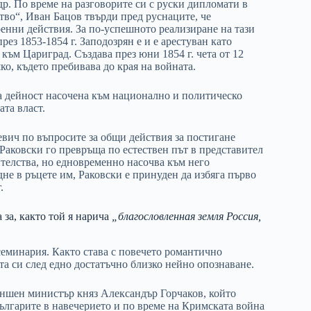
р. По време на разговорите си с руски дипломати в
во“, Иван Бацов твърди пред руснаците, че
оенни действия. За по-успешното реализиране на тази
ез 1853-1854 г. Заподозрян е и е арестуван като
 към Цариград. Създава през юни 1854 г. чета от 12
ко, където пребивава до края на войната.
а дейност насочена към национално и политическо
та власт.
евич по въпросите за общи действия за постигане
Раковски го превръща по естествен път в представител
телства, но едновременно насочва към него
не в ръцете им, Раковски е принуден да избяга първо
.
 за, както той я нарича
„благословленная земля Россия,
 семинария. Както става с повечето романтично
та си след едно достатъчно близко нейно опознаване.
ъншен министър княз Александър Горчаков, който
ългарите в навечерието и по време на Кримската война