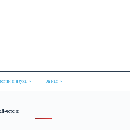
логии и наука
За нас
ай-четени