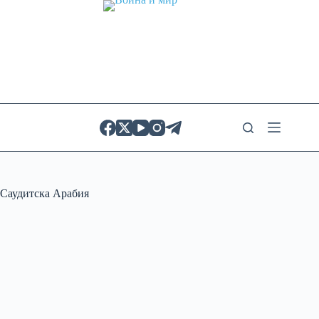
Skip
to
content
Саудитска Арабия