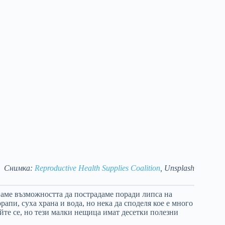
Снимка:
Reproductive Health Supplies Coalition
, Unsplash
ваме възможността да пострадаме поради липса на
апи, суха храна и вода, но нека да споделя кое е много
йте се, но тези малки нещица имат десетки полезни