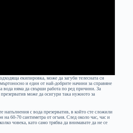
подходяща екипировка, може да загуби телесната си
 смъртоносно и един от най-добрите начини за справяне
ла вода няма да свърши работа по ред причини. За
презерватив може да осигури така нужното за
е напълнения с вода презерватив, в който сте сложили
н на 60-70 сантиметра от огъня. След около час, час и
олко човека, като само трябва да внимавате да не се