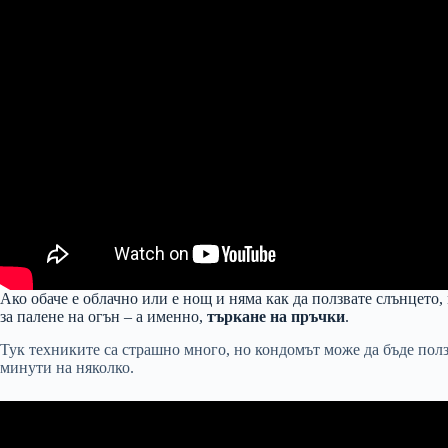
Ако обаче е облачно или е нощ и няма как да ползвате слънцето,
за палене на огън – а именно,
търкане на пръчки
.
Тук техниките са страшно много, но кондомът може да бъде ползв
минути на няколко.