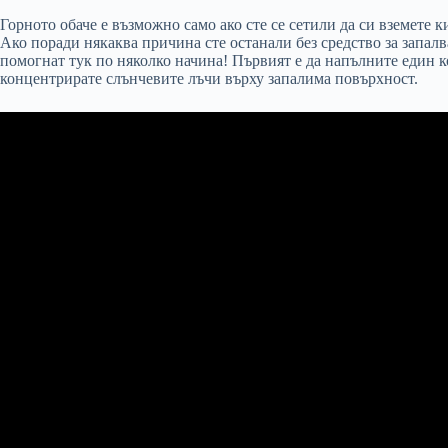
Горното обаче е възможно само ако сте се сетили да си вземете к
Ако поради някаква причина сте останали без средство за запалв
помогнат тук по няколко начина! Първият е да напълните един к
концентрирате слънчевите лъчи върху запалима повърхност.