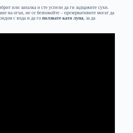
ибрит или запалка и сте успели да ги задържите сухи.
ане на огън, не се безпокойте – презервативите могат да
ондом с вода и да го
ползвате като лупа
, за да