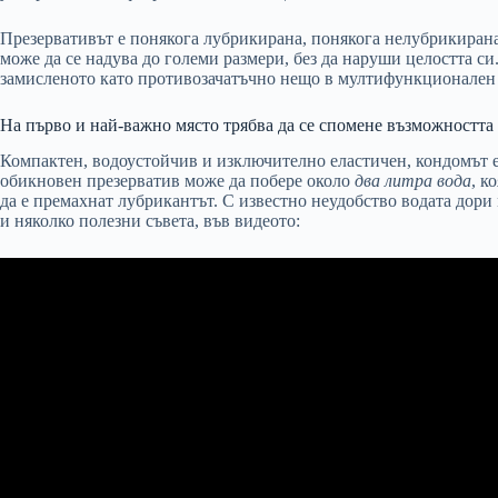
Презервативът е понякога лубрикирана, понякога нелубрикирана
може да се надува до големи размери, без да наруши целостта с
замисленото като противозачатъчно нещо в мултифункционален 
На първо и най-важно място трябва да се спомене възможността
Компактен, водоустойчив и изключително еластичен, кондомът е 
обикновен презерватив може да побере около
два литра вода
, к
да е премахнат лубрикантът. С известно неудобство водата дори 
и няколко полезни съвета, във видеото: