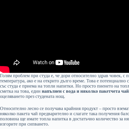
Голям проблем при студа е, че дори относително здрав човек, с 
температура, ако е на открито дълго време. Това е потенциално
със студа е приема на топли напитки. Но просто пиенето на топ
сметка на това, един
напълнен с вода и няколко пакетчета чай
оцеляването през студената нощ.
Относително лесно се получава крайния продукт – просто вземат
няколко пакета чай предварително и слагате така получения бало
половина ще имате топла напитка в достатъчно количество за няк
изгорите при сипването.