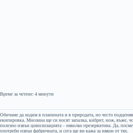
Време за четене:
4
минути
Обичаме да ходим в планината и в природата, но често подценя
екипировка. Мнозина ще си носят запалка, кибрит, нож, въже, чор
полезно извън цивилизацията – няколко презерватива. Да, посме
употреби извън фабричната, и сега ще ви кажа за някои от тях.