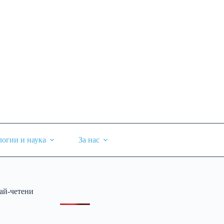
логии и наука
За нас
ай-четени