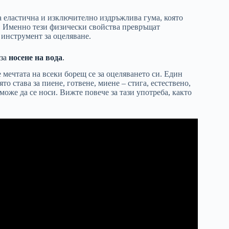
 еластична и изключително издръжлива гума, която
и. Именно тези физически свойства превръщат
инструмент за оцеляване.
 за
носене на вода
.
мечтата на всеки борещ се за оцеляването си. Един
оято става за пиене, готвене, миене – стига, естествено,
може да се носи. Вижте повече за тази употреба, както