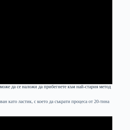
 може да се наложи да прибегнете към най-стария метод
ан като ластик, с което да съкрати процеса от 20-тина