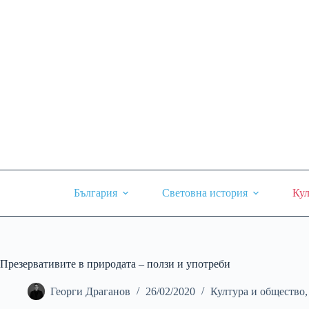
Skip
to
content
България
Световна история
Кул
Презервативите в природата – ползи и употреби
Георги Драганов
26/02/2020
Култура и общество