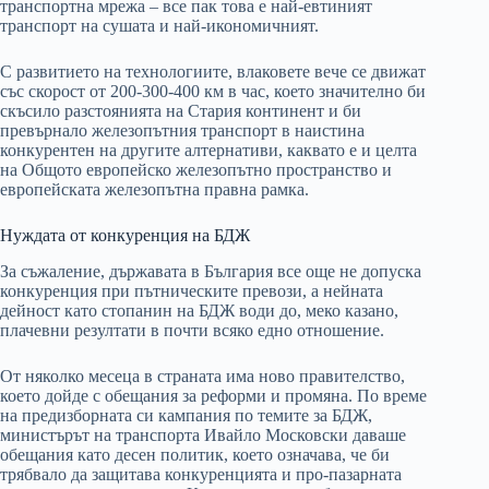
транспортна мрежа – все пак това е най-евтиният
транспорт на сушата и най-икономичният.
С развитието на технологиите, влаковете вече се движат
със скорост от 200-300-400 км в час, което значително би
скъсило разстоянията на Стария континент и би
превърнало железопътния транспорт в наистина
конкурентен на другите алтернативи, каквато е и целта
на Общото европейско железопътно пространство и
европейската железопътна правна рамка.
Нуждата от конкуренция на БДЖ
За съжаление, държавата в България все още не допуска
конкуренция при пътническите превози, а нейната
дейност като стопанин на БДЖ води до, меко казано,
плачевни резултати в почти всяко едно отношение.
От няколко месеца в страната има ново правителство,
което дойде с обещания за реформи и промяна. По време
на предизборната си кампания по темите за БДЖ,
министърът на транспорта Ивайло Московски даваше
обещания като десен политик, което означава, че би
трябвало да защитава конкуренцията и про-пазарната