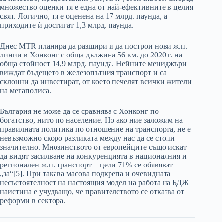
множество оценки тя е една от най-ефективните в целия
свят. Логично, тя е оценена на 17 млрд. паунда, а
приходите ѝ достигат 1,3 млрд. паунда.
Днес MTR планира да разшири и да построи нови ж.п.
линии в Хонконг с обща дължина 56 км. до 2020 г. на
обща стойност 14,9 млрд. паунда. Нейните мениджъри
виждат бъдещето в железопътния транспорт и са
склонни да инвестират, от което печелят всички жители
на мегаполиса.
България не може да се сравнява с Хонконг по
богатство, нито по население. Но ако ние заложим на
правилната политика по отношение на транспорта, не е
невъзможно скоро разликата между нас да се стопи
значително. Мнозинството от eвропейците също искат
да видят засилване на конкуренцията в националния и
регионален ж.п. транспорт – цели 71% се обявяват
„за“
[5]. При такава масова подкрепа и очевидната
несъстоятелност на настоящия модел на работа на БДЖ
наистина е учудващо, че правителството се отказва от
реформи в сектора.