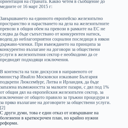
ориентация на страната. Какво четем в съобщение до
медиите от 16 март 2015 г:
Завършването на единното европейско железопътно
пространство и нарастването на дела на железопътните
превози в общия обем на превози в рамките на ЕС не
следва да бъде съпътствано от конкурентен натиск,
водещ до неблагоприятни социални последици в някои
държави-членки. При въвеждането на принципа за
конкурентно възлагане на договори за обществени
услуги в железопътния сектор е необходимо да се
предвидят подходящи изключения.
В контекста на тази дискусия в направеното от
министър Ивайло Московски изказване България
подкрепи Люксембург, Литва и Ирландия, да бъде
запазена възможността за малките пазари, с дял под 1%
от общия дял на европейския железопътен сектор, за
изключение от общото правило за тръжни процедури и
за пряко възлагане на договорите за обществени услуги.
[2]
С други думи, това е един отказ от извършване на
болезнени в краткосрочен план, но крайно нужни
реформи.