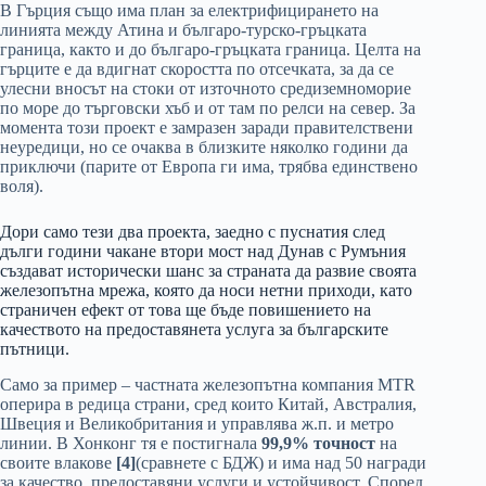
В Гърция също има план за електрифицирането на
линията между Атина и българо-турско-гръцката
граница, както и до българо-гръцката граница. Целта на
гърците е да вдигнат скоростта по отсечката, за да се
улесни вносът на стоки от източното средиземноморие
по море до търговски хъб и от там по релси на север. За
момента този проект е замразен заради правителствени
неуредици, но се очаква в близките няколко години да
приключи (парите от Европа ги има, трябва единствено
воля).
Дори само тези два проекта, заедно с пуснатия след
дълги години чакане втори мост над Дунав с Румъния
създават исторически шанс за страната да развие своята
железопътна мрежа, която да носи нетни приходи, като
страничен ефект от това ще бъде повишението на
качеството на предоставянета услуга за българските
пътници.
Само за пример – частната железопътна компания MTR
оперира в редица страни, сред които Китай, Австралия,
Швеция и Великобритания и управлява ж.п. и метро
линии. В Хонконг тя е постигнала
99,9% точност
на
своите влакове
[4]
(сравнете с БДЖ) и има над 50 награди
за качество, предоставяни услуги и устойчивост. Според