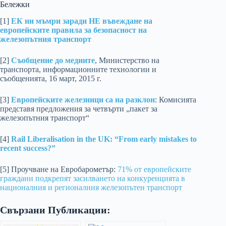
Бележки
[1]
EК ни мъмри заради НЕ въвеждане на
европейските правила за безопасност на
железопътния транспорт
[2]
Съобщение до медиите
, Министерство на
транспорта, информационните технологии и
съобщенията, 16 март, 2015 г.
[3]
Европейските железници са на разклон
: Комисията
представя предложения за четвърти „пакет за
железопътния транспорт“
[4]
Rail Liberalisation in the UK: “From early mistakes to
recent success?”
[5] Проучване на Евробарометър:
71% от европейските
граждани подкрепят засилването на конкуренцията в
националния и регионалния железопътен транспорт
Свързани Публикации: