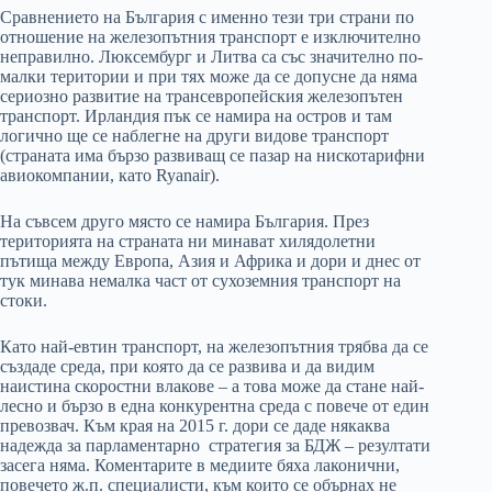
Сравнението на България с именно тези три страни по
отношение на железопътния транспорт е изключително
неправилно. Люксембург и Литва са със значително по-
малки територии и при тях може да се допусне да няма
сериозно развитие на трансевропейския железопътен
транспорт. Ирландия пък се намира на остров и там
логично ще се наблегне на други видове транспорт
(страната има бързо развиващ се пазар на нискотарифни
авиокомпании, като Ryanair).
На съвсем друго място се намира България. През
територията на страната ни минават хилядолетни
пътища между Европа, Азия и Африка и дори и днес от
тук минава немалка част от сухоземния транспорт на
стоки.
Като най-евтин транспорт, на железопътния трябва да се
създаде среда, при която да се развива и да видим
наистина скоростни влакове – а това може да стане най-
лесно и бързо в една конкурентна среда с повече от един
превозвач. Към края на 2015 г. дори се даде някаква
надежда за парламентарно стратегия за БДЖ – резултати
засега няма. Коментарите в медиите бяха лаконични,
повечето ж.п. специалисти, към които се обърнах не