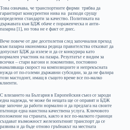
Това означава, че транспортните фирми трябва да
гарантират конкурентни нива на разходи срущу
определени стандарти за качество. Политиката на
държавата към БДЖ обаче е пораженческа и анти-
пазарна [1]
, но това не е факт от днес.
Вече повече от две десетилетия след започналия преход
към пазарна икономика редица правителства отказват да
допуснат БДЖ да излезе и да се конкурира като
нормален участник на пазара. Резултатът е видим за
всички – стари вагони и локомотиви, постоянно
намаляваща скорост на композициите и непрекъсната
нужда от по-големи държавни субсидии, за да не фалира
този мастодонт, имащ в същото време все по-малко
клиенти.
С влизането на България в Европейския съюз се зароди
една надежда, че може би нещата ще се оправят и БДЖ
ще започне да работи нормално и да предлага на своите
пътници една наистина качествена услуга. Ключовото
положение на страната, както и все по-малкото граници
създават възможност железопътният транспорт да се
развива и да бъде отново гръбнакът на местната