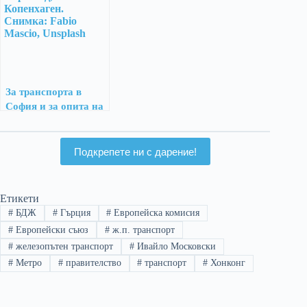
За транспорта в
София и за опита на
Копенхаген
Подкрепете ни с дарение!
Етикети
#
БДЖ
#
Гърция
#
Европейска комисия
#
Европейски съюз
#
ж.п. транспорт
#
железопътен транспорт
#
Ивайло Московски
#
Метро
#
правителство
#
транспорт
#
Хонконг