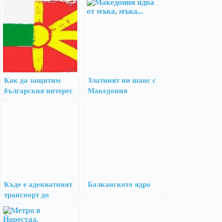
Как да защитим
Златният ни шанс с
българския интерес
Македония
в преговорите със
Северна Македония?
Къде е адекватният
Балканското ядро
транспорт до
Македония?