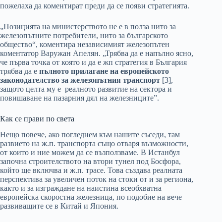
пожелаха да коментират преди да се появи стратегията.
„Позицията на министерството не е в полза нито за
железопътните потребители, нито за българското
общество“, коментира независимият железопътен
коментатор Варужан Апелян. „Трябва да е напълно ясно,
че първа точка от която и да е жп стратегия в България
трябва да е
пълното прилагане на европейското
законодателство за железопътния транспорт
[3]
,
защото целта му е реалното развитие на сектора и
повишаване на пазарния дял на железниците”.
Как се прави по света
Нещо повече, ако погледнем към нашите съседи, там
развието на ж.п. транспорта също отваря възможности,
от които и ние можем да се възползваме. В Истанбул
започна строителството на втори тунел под Босфора,
който ще включва и ж.п. трасе. Това създава реалната
перспектива за увеличен поток на стоки от и за региона,
както и за изграждане на наистина всеобхватна
европейска скоростна железница, по подобие на вече
развиващите се в Китай и Япония.