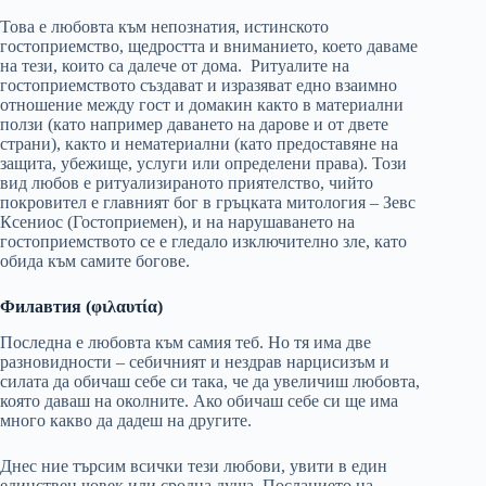
Това е любовта към непознатия, истинското
гостоприемство, щедростта и вниманието, което даваме
на тези, които са далече от дома. Ритуалите на
гостоприемството създават и изразяват едно взаимно
отношение между гост и домакин както в материални
ползи (като например даването на дарове и от двете
страни), както и нематериални (като предоставяне на
защита, убежище, услуги или определени права). Този
вид любов е ритуализираното приятелство, чийто
покровител е главният бог в гръцката митология – Зевс
Ксениос (Гостоприемен), и на нарушаването на
гостоприемството се е гледало изключително зле, като
обида към самите богове.
Филавтия (
φιλα
υ
τ
ία)
Последна е любовта към самия теб. Но тя има две
разновидности – себичният и нездрав нарцисизъм и
силата да обичаш себе си така, че да увеличиш любовта,
която даваш на околните. Ако обичаш себе си ще има
много какво да дадеш на другите.
Днес ние търсим всички тези любови, увити в един
единствен човек или сродна душа. Посланието на