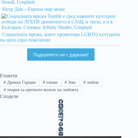
Нотр Дам – Европа още може
Социалната мрежа, която промотира LGBTQ културата
на цяло едно поколение
Подкрепете ни с дарение!
Етикети
#
Древна Гърция
#
елини
#
Зевс
#
любов
#
теория за цветното колело на любовта
Сподели