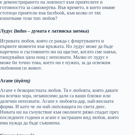
е демонстрирането на лоялност към приятелите и
готовността за саможертва. Във времето, в което имаме
стотици приятели във facebook, към колко от тях
изпитваме този тип любов?
Лудус (ludus – думата е латинска заемка)
Игривата любов, която се ражда с флиртуването и
първите моменти във връзката. Но лудус може да бъде
наречено и състоянието ни на щастие, когато сме навън,
танцувайки цяла нощ с непознати. Малко от лудус е
може би точно това, което ни е нужно, за да освежим
любовния си живот.
Агапе (
ἀγάπη
)
Агапе е безкористната любов. Тя е любовта, която давате
на всички хора, независимо дали са ваши близки или
далечни непознати. Агапе е любовта-дар, най-висшата
форма. И като че ли най-липсващата по света днес.
Нивата ни на съчувствие към околните рязко спадат през
последните години и агапе е застрашен вид любов, която
има нужда да бъде съживена.