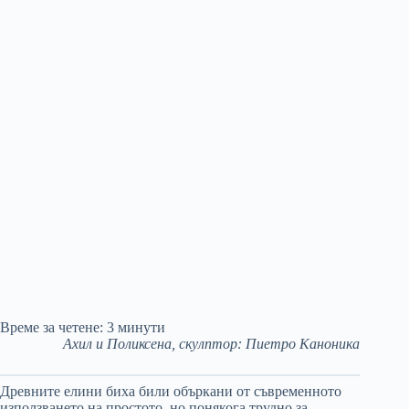
Време за четене:
3
минути
Ахил и Поликсена, скулптор: Пиетро Каноника
Древните елини биха били объркани от съвременното
използването на простото, но понякога трудно за