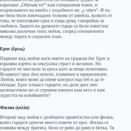
изричане „Обичам те!“ към специалния човек, и
подписването на имейл с подобното му „с обич“. И не,
не биха били изненадани толкова от имейла, колкото от
това, че използваме една и съща дума, говорейки за
любовта. Защото на древните гърци са били известни
няколко различни типа любов, според отношенията
между хората в социален план.
Ерос (
ἔρως
)
Първият вид любов носи името на гръцкия бог Ерос и
изразява идеята за сексуална страст и желание. Но
гърците не мислили за ероса като за нещо позитивно.
Всъщност ерос бил опасен, пламенен и ирационален.
Любов, която може да вземе контрол над теб и да те
обладае. Ерос плашел гърците, но дали днес ние
целенасочено не се стремим именно към него и към
лудостта на влюбването?
Филиa (
φιλία
)
Вторият вид любов е дълбокото приятелство или филиa,
която гърците ценели много повече от ерос. Филиa се
появява между братята, били се рамо до рамо в битка. Тя