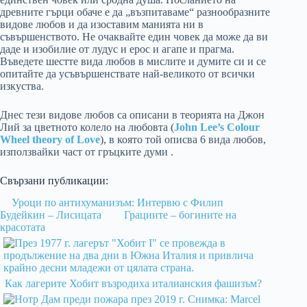
древните гърци обаче е да „възпитаваме“ разнообразните
видове любов и да изоставим манията ни в
съвършенството. Не очаквайте един човек да може да ви
даде и изобилие от лудус и ерос и агапе и прагма.
Въведете шестте вида любов в мислите и думите си и се
опитайте да усъвършенствате най-великото от всички
изкуства.
Днес тези видове любов са описани в теорията на Джон
Лий за цветното колело на любовта (
John Lee’s Colour
Wheel theory of Love
), в която той описва 6 вида любов,
използвайки част от гръцките думи .
Свързани публикации:
Уроци по антихуманизъм: Интервю с Филип
Будейкин – Лисицата
Грациите – богините на
красотата
Как лагерите Хобит възродиха италианския фашизъм?