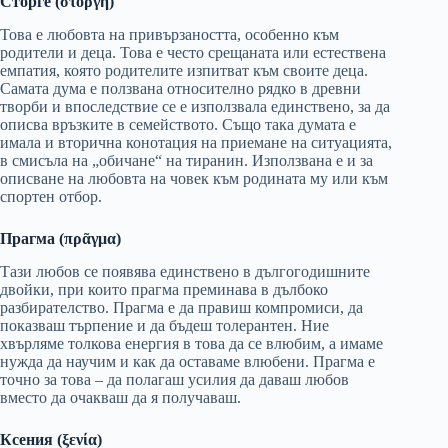
Сторге (στοργή)
Това е любовта на привързаността, особенно към
родители и деца. Това е често срещаната или естествена
емпатия, която родителите изпитват към своите деца.
Самата дума е ползвана относително рядко в древни
творби и впоследствие се е използвала единствено, за да
описва връзките в семейството. Също така думата е
имала и вторична конотация на приемане на ситуацията,
в смисъла на „обичане“ на тиранин. Използвана е и за
описване на любовта на човек към родината му или към
спортен отбор.
Прагма (
πρᾶγμα
)
Тази любов се появява единствено в дългогодишните
двойки, при които прагма преминава в дълбоко
разбирателство. Прагма е да правиш компромиси, да
показваш търпение и да бъдеш толерантен. Ние
хвърляме толкова енергия в това да се влюбим, а имаме
нужда да научим и как да оставаме влюбени. Прагма е
точно за това – да полагаш усилия да даваш любов
вместо да очакваш да я получаваш.
Ксения (ξενία)