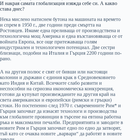
И накрая самата глобализация изяжда себе си. А какво
става днес?
Нека мислено натиснем бутона на машината на времето
и спрем в 1950 г., две години преди смъртта на
Ростовцев. Имаме една преливаща от производствена и
технологична мощ Америка и една възстановяваща се от
войната Европа, все още притежаваща голям
индустриален и технологичен потенциал. Две сестри
близнаци, подобни на Италия и Гърция 2200 години по-
рано.
А на другия полюс е свят от бивши или настоящи
колонии и държави с единия крак в Средновековието
като Индия и Китай. Всичките слабо развити и
неспособни на сериозна икономическа конкуренция,
готови да купуват произвежданите на другия край на
света американски и европейски (римски и гръцки)
стоки. Но постепенно след 1970 г. съвременните Рим* и
Гърция започват да изнасят технологи и производства
към глобалните провинции в търсене на евтина работна
ръка и максимални печалби. Предприятията и заводите в
новите Рим и Гърция започват едно по едно да затворят,
тъй като се очаква новите „варвари“ да работят в новите
заводи.