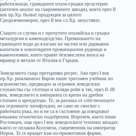
работилници, грамадните итало-гръцки ергастерии
(античен аналог на съвременните заводи), които през II
век пр.Хр. бълват продукция за цялото
Средиземноморие, през II век сл.Хр. запустяват.
Същото се случва и с прочутите италийска и гръцка
металургия и каменоделдство. Премахването на
границите води до влагане на частни или държавни
капитали в новооткрити провинциални рудници и
каменоломни, които правят безсмислени вноса на
мрамор и метали от Италия и Гърция.
Земеделието също претърпява регрес. Ако през I век
пр.Хр. римлянинът Варон пише тритомен учебник по
агрономство, предвиден за огромни земеделски
стопанства със стотици и хиляди роби в тях, през II–III
век, земеделието в империята се крепи на дребни
стопани и арендатори. Те, за разлика от собствениците
на огромните латифундии, не само не смогват с
работната ръка, но и не са в състояние да извършват
никакви технически подобрения. Впрочем, както пише
Ростовцев, още през I век земеделските техники западат,
както се оплаква Колумела, съвременник на император
Нерон. Те се връщат към по-примитивни форми,