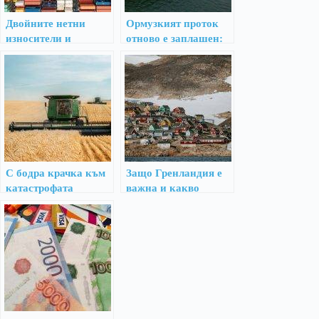
Двойните нетни
Ормузкият проток
износители и
отново е заплашен:
геополитическото им
Идва ли краят на
влияние
евтиния живот?
С бодра крачка към
Защо Гренландия е
катастрофата
важна и какво
всъщност иска
Тръмп от НАТО?