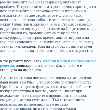
романизованите бивши варвари е единственият
проблем. Те просто
вече
нямат достатъчно пари, за да си
позволят скъпите и висококачествени италийски и
гръцки стоки. За две столетия се е случило нещо
неочаквано – възползвайки се от липсата на граници
между Гибралтар и Армения, Рим и Гърция са изнесли
индустриално ноу-хау по бреговете на Средиземно море.
Използвайки го, провинциите са създали своя
конкурираща индустрия, предлагаща евтинджоси на
секнещия сополите си на земята гал, испанец, панонец,
тракиец, кападокиец. Това на свой ред прави ненужен
далечния внос на качествени италийски и гръцки стоки.
Като резултат през II век
Италия влиза в икономическа
рецесия,
донякъде притъпена от факта, че Рим е
столицата на империята.
А както гласи една поговорка от онова време, „всички
пари водят към Рим“. Гърция обаче го отнася по устав.
През II век тя просто фалира, защото вече никой не се
нуждае от зехтина и вазите „Made in Athens“ при
положение, че на пазарите в провинциите продават
същите, но местна куче марка. Тъй като местното
производство из провинциите е не само
децентрализирано, но и се извършва в малки