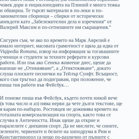
човек дори и енциклопедията на Плиний е много тежка
и обширна. Те търсят материали в по-леки и по-
занимателни сборници – сбирки от исторически
анекдоти като „Забележителни дела и изречения“ от
Валерий Максим и по-сетнешните им съкращения.“
Сигурен съм, че ако по времето на Марк Аврелий е
имало интернет, масовата грамотност е щяла да идва от
Viqipedia Romana
, извор на информация за тогавашните
ученици и студенти за техните реферати и курсови
работи. Или пък ако Сенека живееше днес, щеше да
напише не „Отиквяване“, а „Отиктокяване“, докато
слуша плоските песнички на Тейлър Суифт. Всъщност,
кого съм тръгнал да подигравам, при положение, че
пиша тия работи във Фейсбук…
И понеже пиша във Фейсбук, където почти никой вече
(в това число и аз) няма нерви да чете дълги текстове, ще
я карам по-набързо. Ростовцев не доживява времето на
тоталната комерсиализация на спорта, както това се
случва в Античността. Инак щеше да открие и
паралелите с днешния спорт. Да не мислите, че сините,
зелените, червените и белите на хиподрума в Рим и
Константинопол са нещо по-различно от пълните с