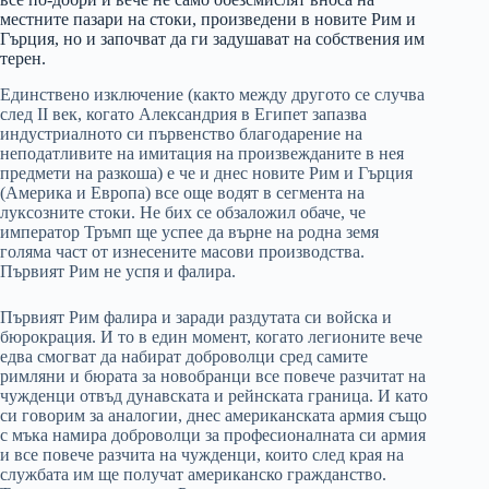
местните пазари на стоки, произведени в новите Рим и
Гърция, но и започват да ги задушават на собствения им
терен.
Единствено изключение (както между другото се случва
след II век, когато Александрия в Египет запазва
индустриалното си първенство благодарение на
неподатливите на имитация на произвежданите в нея
предмети на разкоша) е че и днес новите Рим и Гърция
(Америка и Европа) все още водят в сегмента на
луксозните стоки. Не бих се обзаложил обаче, че
император Тръмп ще успее да върне на родна земя
голяма част от изнесените масови производства.
Първият Рим не успя и фалира.
Първият Рим фалира и заради раздутата си войска и
бюрокрация. И то в един момент, когато легионите вече
едва смогват да набират доброволци сред самите
римляни и бюрата за новобранци все повече разчитат на
чужденци отвъд дунавската и рейнската граница. И като
си говорим за аналогии, днес американската армия също
с мъка намира доброволци за професионалната си армия
и все повече разчита на чужденци, които след края на
службата им ще получат американско гражданство.