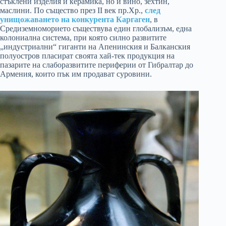
стъклени изделия и керамика, но и вино, зехтин,
маслини. По същество през II век пр.Хр.,
след
унищожаването на конкурента Каргаген
, в
Средиземноморието съществува един глобализъм, една
колониална система, при която силно развитите
„индустриални“ гиганти на Апенинския и Балканския
полуостров пласират своята хай-тек продукция на
пазарите на слаборазвитите периферии от Гибралтар до
Армения, които пък им продават суровини.