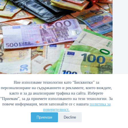
Ние използваме технологии като “Бисквитки” за
Липсват политики, които адекватно да адресират
персонализиране на съдържанието и рекламите, които виждате,
задълбочаващите се проблеми
както и за да анализираме трафика на сайта. Изберете
“Приемам”, за да приемете използването на тези технологии. За
19/06/2022
повече информация, моля запознайте се с нашата
политика за
поверителност.
Приемам
Decline