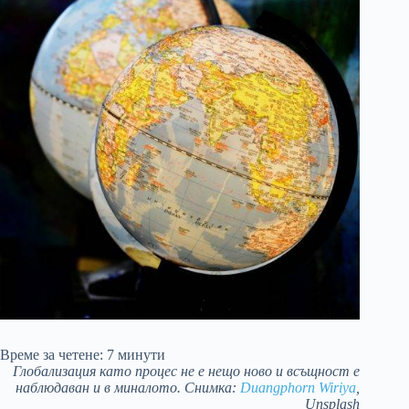
Време за четене:
7
минути
Глобализация като процес не е нещо ново и всъщност е
наблюдаван и в миналото. Снимка:
Duangphorn Wiriya
,
Unsplash