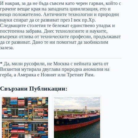
И накрая, за да не бъда съвсем като черен гарван, който с
грачене вещае края на западната цивилизация, ето и
нещо положително. Античните технологии и природни
науки спират да се развиват през I век пр.Хр.
Следващите столетия те бележат единствено упадък и
постепенна забрава. Днес технологиите и науките,
въпреки отлива от техническите професии, продължават
да се развиват. Дано те ни помогнат да заобиколим
залеза.
*
Да, мили русофили, не Москва с нейната заета от
Византия мутирала двуглава природна аномалия на
герба, а Америка е Новият или Третият Рим.
Свързани Публикации: