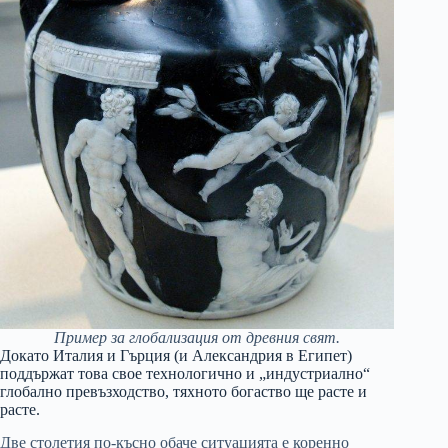
Пример за глобализация от древния свят.
Докато Италия и Гърция (и Александрия в Египет)
поддържат това свое технологично и „индустриално“
глобално превъзходство, тяхното богаство ще расте и
расте.
Две столетия по-късно обаче ситуацията е коренно