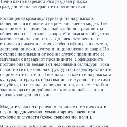
Точно както навремето Рим раздавал римско
гражданство на ветераните от легионите си.
Ростовцев свързва акултуризацията на римското
общество с изгниването на римския военен модел. Тъй
като римската армия била най-удобният трамплин за
обществено израстване, „кадрите“ в римското общество
масово се доставяли от нея. До I век съставената от
етнически римляни армия, особено офицерския състав,
доставяли римски, културни и цивилизовани кадри. Но
с отлива на римляни от военна служба празнините се
запълвали с варвари от провинциите, а офицерските
постове бивали заемани от недодялани селяндури. Това
цялостно се отразило на структурата и характеристиките
на римските елити от II век нататък, както и на римската
култура, литература, образование и изкуство. Те не само
огрубели, но и станали повърхностни, а стремежът бил
знанието да се придобива по възможно най-лесния и
неизискващ усилия начин.
Младите усилено странели от точните и техническите
науки, предпочитайки хуманитарните науки или
откровени глупости (колко съвременно, нали!).
Или както пише Ростовцев, „за обикновения образован