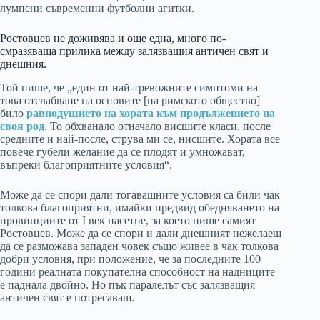
лумпени съвременни футболни агитки.
Ростовцев не доживява и още една, много по-
смразяваща прилика между залязващия античен свят и
днешния.
Той пише, че „един от най-тревожните симптоми на
това отслабване на основите [на римското общество]
било
равнодушието на хората към продължението на
своя род
. То обхванало отначало висшите класи, после
средните и най-после, струва ми се, нисшите. Хората все
повече губели желание да се плодят и умножават,
въпреки благоприятните условия“.
Може да се спори дали тогавашните условия са били чак
толкова благоприятни, имайки предвид обедняването на
провинциите от I век насетне, за което пише самият
Ростовцев. Може да се спори и дали днешният нежелаещ
да се разможава западен човек също живее в чак толкова
добри условия, при положение, че за последните 100
години реалната покупателна способност на надниците
е паднала двойно. Но пък паралелът със залязващия
античен свят е потресаващ.