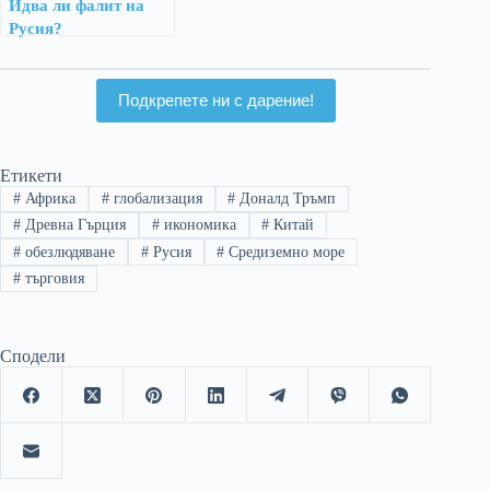
Идва ли фалит на
Русия?
Подкрепете ни с дарение!
Етикети
#
Африка
#
глобализация
#
Доналд Тръмп
#
Древна Гърция
#
икономика
#
Китай
#
обезлюдяване
#
Русия
#
Средиземно море
#
търговия
Сподели