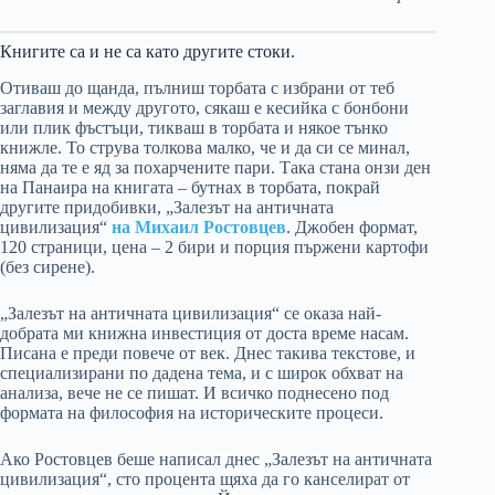
Книгите са и не са като другите стоки.
Отиваш до щанда, пълниш торбата с избрани от теб
заглавия и между другото, сякаш е кесийка с бонбони
или плик фъстъци, тикваш в торбата и някое тънко
книжле. То струва толкова малко, че и да си се минал,
няма да те е яд за похарчените пари. Така стана онзи ден
на Панаира на книгата – бутнах в торбата, покрай
другите придобивки, „Залезът на античната
цивилизация“
на Михаил Ростовцев
. Джобен формат,
120 страници, цена – 2 бири и порция пържени картофи
(без сирене).
„Залезът на античната цивилизация“ се оказа най-
добрата ми книжна инвестиция от доста време насам.
Писана е преди повече от век. Днес такива текстове, и
специализирани по дадена тема, и с широк обхват на
анализа, вече не се пишат. И всичко поднесено под
формата на философия на историческите процеси.
Ако Ростовцев беше написал днес „Залезът на античната
цивилизация“, сто процента щяха да го канселират от