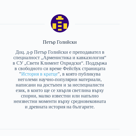
Петър Голийски
Доц. д-р Петър Голийски е преподавател в
специалност „Арменистика и кавказология“
в СУ „Свети Климент Охридски“. Поддържа
в свободното си време Фейсбук страницата
"
История в кратце
", в която публикува
неголеми научно-популярни материали,
написани на достъпен и за неспециалисти
език, в които ще се хвърля светлина върху
спорни, малко известни или напълно
неизвестни моменти върху средновековната
и древната история на българите.