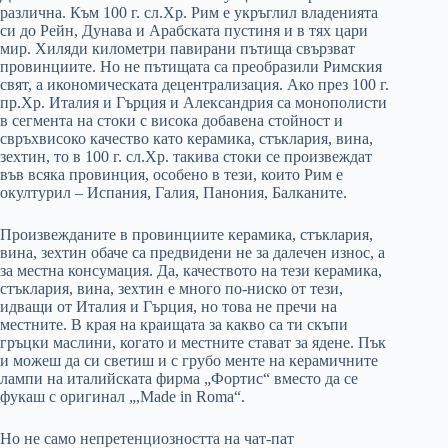
различна. Към 100 г. сл.Хр. Рим е укръглил владенията
си до Рейн, Дунава и Арабската пустиня и в тях цари
мир. Хиляди километри павирани пътища свързват
провинциите. Но не пътищата са преобразили Римския
свят, а икономическата децентрализация. Ако през 100 г.
пр.Хр. Италия и Гърция и Александрия са монополисти
в сегмента на стоки с висока добавена стойност и
свръхвисоко качество като керамика, стъклария, вина,
зехтин, то в 100 г. сл.Хр. такива стоки се произвеждат
във всяка провинция, особено в тези, които Рим е
окултурил – Испания, Галия, Панония, Балканите.
Произвежданите в провинциите керамика, стъклария,
вина, зехтин обаче са предвидени не за далечен износ, а
за местна консумация. Да, качеството на тези керамика,
стъклария, вина, зехтин е много по-ниско от тези,
идващи от Италия и Гърция, но това не пречи на
местните. В края на краищата за какво са ти скъпи
гръцки маслини, когато и местните стават за ядене. Пък
и можеш да си светиш и с грубо менте на керамичните
лампи на италийската фирма „Фортис“ вместо да се
фукаш с оригинал „,Made in Roma“.
Но не само непретенциозността на чат-пат