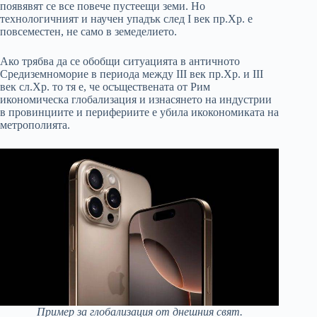
появявят се все повече пустеещи земи. Но
технологичният и научен упадък след I век пр.Хр. е
повсеместен, не само в земеделието.
Ако трябва да се обобщи ситуацията в античното
Средиземноморие в периода между III век пр.Хр. и III
век сл.Хр. то тя е, че осъществената от Рим
икономическа глобализация и изнасянето на индустрии
в провинциите и перифериите е убила икокономиката на
метрополията.
Пример за глобализация от днешния свят.