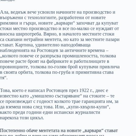
Ала, веднъж вече усвоили начините на производство и
въоръжени с технологиите, разработени от новите
римляни и гърци, новите „варвари“ започват да купуват
стоки местно производство и все по-малко се нуждаят от
вносна ширпотреба. Вярно, в началото местните стоки
са скапани нетрайни ментета, но като за местните пазари
стават. Картина, удивително наподобяваща
наблюденията на Ростовцев за античните времена –
„колкото повече се разпръсва промишлеността, толкова
повече расте броят на фабриките и работилниците в
провинциите, толкова по-голям брой купувачи привлича
в своята орбита, толкова по-груба и примитивна става
тя“.
Това, което е написал Ростовцев през 1922 г., днес е
известно като „умишлено състаряване“ на стоките – те
се произвеждат с годност колкото трае гаранцията им, за
да вземеш нова след това. Или, „купи-хвърли-купи“,
както преди години едни испански журналисти
нарекоха този цикъл.
Постепенно обаче ментетата на новите „варвари“ стават
все по-добри и вече не само обезсмислят вноса на