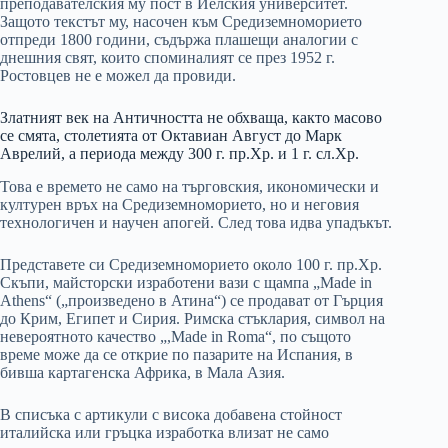
преподавателския му пост в Йелския университет.
Защото текстът му, насочен към Средиземноморието
отпреди 1800 години, съдържа плашещи аналогии с
днешния свят, които споминалият се през 1952 г.
Ростовцев не е можел да провиди.
Златният век на Античността не обхваща, както масово
се смята, столетията от Октавиан Август до Марк
Аврелий, а периода между 300 г. пр.Хр. и 1 г. сл.Хр.
Това е времето не само на търговския, икономически и
културен връх на Средиземноморието, но и неговия
технологичен и научен апогей. След това идва упадъкът.
Представете си Средиземноморието около 100 г. пр.Хр.
Скъпи, майсторски изработени вази с щампа „Made in
Athens“ („произведено в Атина“) се продават от Гърция
до Крим, Египет и Сирия. Римска стъклария, символ на
невероятното качество „,Made in Roma“, по същото
време може да се открие по пазарите на Испания, в
бивша картагенска Африка, в Мала Азия.
В списъка с артикули с висока добавена стойност
италийска или гръцка изработка влизат не само