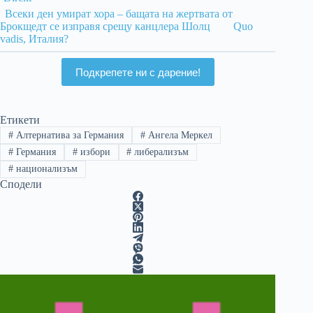
Всеки ден умират хора – бащата на жертвата от
Брокщедт се изправя срещу канцлера Шолц
Quo
vadis, Италия?
Подкрепете ни с дарение!
Етикети
#
Алтернатива за Германия
#
Ангела Меркел
#
Германия
#
избори
#
либерализъм
#
национализъм
Сподели