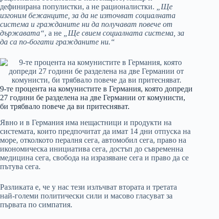
дефинирана популистки, а не рационалистки.
„Ще
изгоним бежанците, за да не източват социалната
система и гражданите ни да получават повече от
държавата“
, а не
„Ще свием социалната система, за
да са по-богати гражданите ни.“
9-те процента на комунистите в Германия, която допреди
27 години бе разделена на две Германии от комунисти,
би трябвало повече да ви притесняват.
Явно и в Германия има нещастници и продукти на
системата, които предпочитат да имат 14 дни отпуска на
море, отколкото пералня сега, автомобил сега, право на
икономическа инициатива сега, достъп до съвременна
медицина сега, свобода на изразяване сега и право да се
пътува сега.
Разликата е, че у нас тези излъчват втората и третата
най-големи политически сили и масово гласуват за
първата по симпатия.