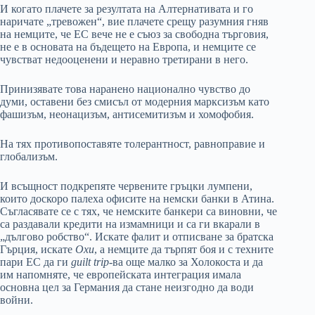
И когато плачете за резултата на Алтернативата и го
наричате „тревожен“, вие плачете срещу разумния гняв
на немците, че ЕС вече не е съюз за свободна търговия,
не е в основата на бъдещето на Европа, и немците се
чувстват недооценени и неравно третирани в него.
Принизявате това наранено национално чувство до
думи, оставени без смисъл от модерния марксизъм като
фашизъм, неонацизъм, антисемитизъм и хомофобия.
На тях противопоставяте толерантност, равноправие и
глобализъм.
И всъщност подкрепяте червените гръцки лумпени,
които доскоро палеха офисите на немски банки в Атина.
Съгласявате се с тях, че немските банкери са виновни, че
са раздавали кредити на измамници и са ги вкарали в
„дългово робство“. Искате фалит и отписване за братска
Гърция, искате
Охи
, а немците да търпят боя и с техните
пари ЕС да ги
guilt trip
-ва още малко за Холокоста и да
им напомняте, че европейската интеграция имала
основна цел за Германия да стане неизгодно да води
войни.