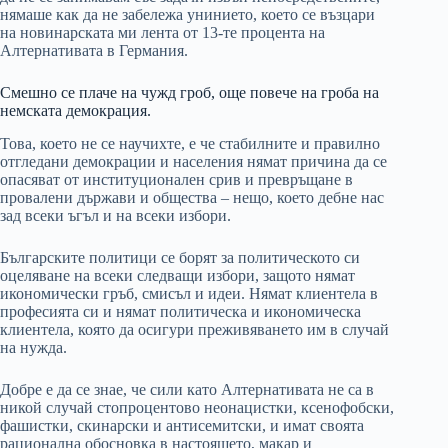
нямаше как да не забележа унинието, което се възцари
на новинарската ми лента от 13-те процента на
Алтернативата в Германия.
Смешно се плаче на чужд гроб, още повече на гроба на
немската демокрация.
Това, което не се научихте, е че стабилните и правилно
отгледани демокрации и населения нямат причина да се
опасяват от институционален срив и превръщане в
провалени държави и общества – нещо, което дебне нас
зад всеки ъгъл и на всеки избори.
Българските политици се борят за политическото си
оцеляване на всеки следващи избори, защото нямат
икономически гръб, смисъл и идеи. Нямат клиентела в
професията си и нямат политическа и икономическа
клиентела, която да осигури преживяването им в случай
на нужда.
Добре е да се знае, че сили като Алтернативата не са в
никой случай стопроцентово неонацистки, ксенофобски,
фашистки, скинарски и антисемитски, и имат своята
рационална обосновка в настоящето, макар и