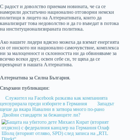
С радост и доволство приемам новината, че са се
намерили достатъчно национално отговорни немски
политици в лицето на Алтернативата, които да
канализират това недоволство и да го въведат в потока
на институционализираната политика.
Ако нашите лидери вдясно можеха да вземат енергията
си от ниското ни национално самочувствие, комплекса
ни за малоценност и склонността ни да обвиняваме за
всичко всеки друг, освен себе си, те щяха да се
превърнат в нашата Алтернатива.
Алтернатива за Силна България.
Свързани публикации:
Служител на Facebook разказва как компанията
цензурирала преди изборите в Германия
Западът
щеше да вкара Навални в затвора много по-рано
Двойни стандарти за бежанците ли?