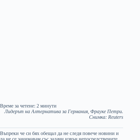
Време за четене:
2
минути
Лидерът на Алтернатива за Германия, Фрауке Петри.
Снимка: Reuters
Въпреки че си бях обещал да не следя повече новини и
да не се занимавам със задачи извън непосредствените,