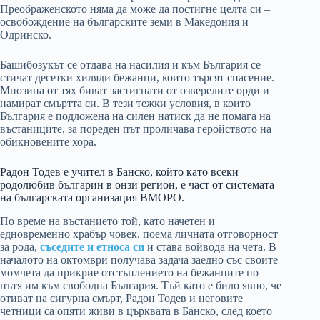
Преображенското няма да може да постигне целта си –
освобождение на българските земи в Македония и
Одринско.
Башибозукът се отдава на насилия и към България се
стичат десетки хиляди бежанци, които търсят спасение.
Мнозина от тях биват застигнати от озверелите орди и
намират смъртта си. В тези тежки условия, в които
България е подложена на силен натиск да не помага на
въстаниците, за пореден път проличава геройството на
обикновените хора.
Радон Тодев е учител в Банско, който като всеки
родолюбив българин в онзи регион, е част от системата
на българската организация ВМОРО.
По време на въстанието той, като начетен и
едновременно храбър човек, поема личната отговорност
за рода,
съседите и етноса си
и става войвода на чета. В
началото на октомври получава задача заедно със своите
момчета да прикрие отстъплението на бежанците по
пътя им към свободна България. Тъй като е било явно, че
отиват на сигурна смърт, Радон Тодев и неговите
четници са опяти живи в църквата в Банско, след което