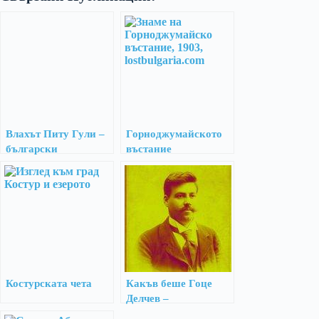
Влахът Питу Гули –
Горноджумайското
български
въстание
национален герой
Костурската чета
Какъв беше Гоце
Делчев –
историческата