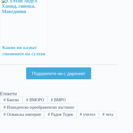
истина от първа
ръка
Какво ни казват
спомените на султан
Абдул Хамид II за
въстаниците от 1903
г.
Подкрепете ни с дарение!
Етикети
#
Банско
#
ВМОРО
#
ВМРО
#
Илинденско-преображенско въстание
#
Османска империя
#
Радов Тодев
#
учител
#
чета