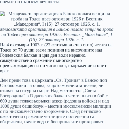
поемат по пътя към вечността.
Младежката организация в Банско полага венци на гроба
на Тодев през октомври 1926 г. Вестник „Македония“, I
(15). 27 октомври 1926. с. 1.
На 4 октомври 1903 г. (22 септември стар стил) четата на
Тодев от 70 души заема позиция на височините над
Годлевския Балкан и цял ден води неравно,
самоубийствено сражение с многократно
превъзхождащия ги по численост, въоръжение и опит
враг.
Ден преди това в църквата „Св. Троица“ в Банско поп
Стойко живи ги опява, защото момчетата знаели, че
отиват на сигурна смърт. Над местността „Света
Богородица“ в Годлевския балкан четата влиза в бой с
600 души тежковъоръжен аскер (редовна войска) и над
1000 души башибозук – местни мюсюлмански милиции
с по-нискокачествено въоръжение. След петчасово
ожесточено сражение четниците постепенно са
обкръжени, нямат вода и боеприпасите привършват.