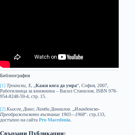
Библиография
[1]
Троански, Х
, „
Кажи кога да умра
“, София, 2007,
Работилница за книжнина – Васил Станилов, ISBN 978-
954-8248-59-4, стр. 15.
[2]
Кьосев, Дино
;
Ламби Данаилов
. „
Илинденско-
Преображенското въстание 1903—1968
“. стр.133,
достъпно на сайта
Pro Macedonia
.
Свързани Публикации: