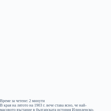
Време за четене:
2
минути
В края на лятото на 1903 г. вече става ясно, че най-
масовото въстание в българската история Илинденско-