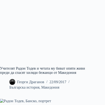
Учителят Радон Тодев и четата му биват опяти живи
преди да спасят хиляди бежанци от Македония
Георги Драганов
22/09/2017
Българска история
,
Македония