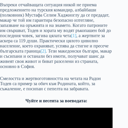
Въпреки отчайващата ситуация никой не приема
предложението на турския командир, албайбаши
(полковник) Мустафа Селим Хаджиоглу да се предадат,
макар че той им гарантира безопасно изтегляне,
запазване на оръжията и на знамето. Когато патроните
им свършват, Тодев и хората му водят ръкопашен бой до
последния човек, загива цялата чета
[1]
, а жертвите за
аскера са 119 души. Практически цялото цивилно
население, което охраняват, успява да стигне и пресече
българската граница
[2]
. Тези македонски българи, макар
и съсипани и останали без имоти, получават шанс да
живеят своя живот и биват разселени из страната,
основно в София.
Смелостта и жертвоготовността на четата на Радон
Тодев са пример за обич към Родината, който, за
съжаление, е посипан с пепелта на забравата.
Чуйте и песента за воеводата: