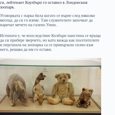
си, лейтенант Коулбърн го оставил в Лондонския
зоопарк.
Уговорката с парка била когато се върне след няколко
месеца, да си го вземе. Там служителите започват да
наричат мечето на галено Уини.
Истината е, че впоследствие Колбърн наистина се връща
да си прибере зверчето, но като вижда как посетителите
и персонала на зоопарка са се привързали силно към
него, решава да им го остави.