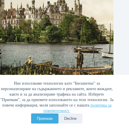
Германия през 1900 г. в цветни снимки
Ние използваме технологии като “Бисквитки” за
персонализиране на съдържанието и рекламите, които виждате,
02/01/2018
както и за да анализираме трафика на сайта. Изберете
“Приемам”, за да приемете използването на тези технологии. За
повече информация, моля запознайте се с нашата
политика за
поверителност.
Политика за поверителност
Приемам
Decline
Copyright © 2026 Война и мир. Сайтът е оптимизиран от
Сергей Петров - Араджиони
и агенция
Атаман