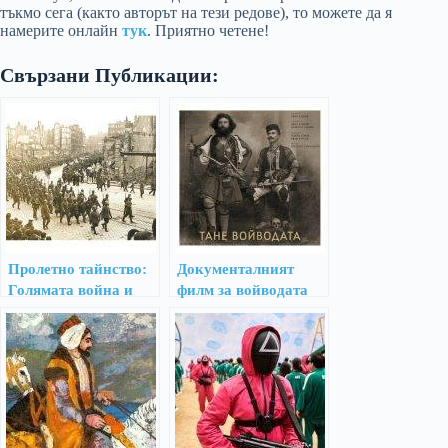
тъкмо сега (както авторът на тези редове), то можете да я
намерите онлайн
тук
. Приятно четене!
Свързани Публикации:
Пролетно тайнство:
Документалният
Голямата война и
филм за войводата
раждането на
Тане Николов е
модерната епоха
шедьовър