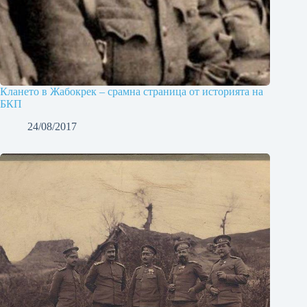
Клането в Жабокрек – срамна страница от историята на
БКП
24/08/2017