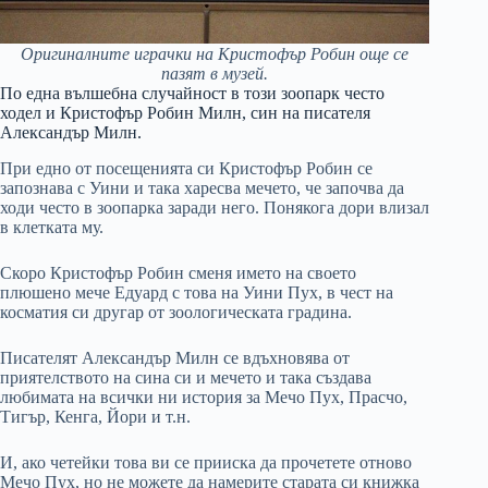
Оригиналните играчки на Кристофър Робин още се
пазят в музей.
По една вълшебна случайност в този зоопарк често
ходел и Кристофър Робин Милн, син на писателя
Александър Милн.
При едно от посещенията си Кристофър Робин се
запознава с Уини и така харесва мечето, че започва да
ходи често в зоопарка заради него. Понякога дори влизал
в клетката му.
Скоро Кристофър Робин сменя името на своето
плюшено мече Едуард с това на Уини Пух, в чест на
косматия си другар от зоологическата градина.
Писателят Александър Милн се вдъхновява от
приятелството на сина си и мечето и така създава
любимата на всички ни история за Мечо Пух, Прасчо,
Тигър, Кенга, Йори и т.н.
И, ако четейки това ви се прииска да прочетете отново
Мечо Пух, но не можете да намерите старата си книжка