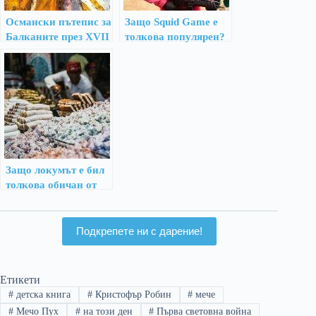
Османски пътепис за
Защо Squid Game е
Балканите през XVII
толкова популярен?
век – интересен
исторически извор
Защо локумът е бил
толкова обичан от
К.С.Луис?
Подкрепете ни с дарение!
Етикети
#
детска книга
#
Кристофър Робин
#
мече
#
Мечо Пух
#
на този ден
#
Първа световна война