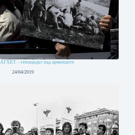
АГХЕТ – геноцидът над арменците
24/04/2019