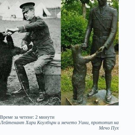
Време за четене:
2
минути
Лейтенант Хари Коулбърн и мечето Уини, прототип на
Мечо Пух