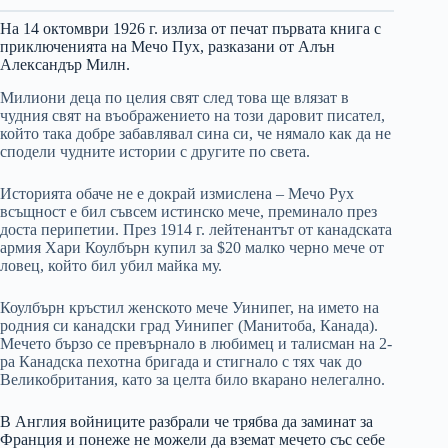
На 14 октомври 1926 г. излиза от печат първата книга с
приключенията на Мечо Пух, разказани от Алън
Александър Милн.
Милиони деца по целия свят след това ще влязат в
чудния свят на въображението на този даровит писател,
който така добре забавлявал сина си, че нямало как да не
сподели чудните истории с другите по света.
Историята обаче не е докрай измислена – Мечо Рух
всъщност е бил съвсем истинско мече, преминало през
доста перипетии. През 1914 г. лейтенантът от канадската
армия Хари Коулбърн купил за $20 малко черно мече от
ловец, който бил убил майка му.
Коулбърн кръстил женското мече Уинипег, на името на
родния си канадски град Уинипег (Манитоба, Канада).
Мечето бързо се превърнало в любимец и талисман на 2-
ра Канадска пехотна бригада и стигнало с тях чак до
Великобритания, като за целта било вкарано нелегално.
В Англия войниците разбрали че трябва да заминат за
Франция и понеже не можели да вземат мечето със себе