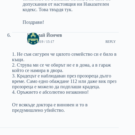
допускания от настоящия ни Наказателен
кодекс. Това твърдя тук.
Поздрави!
Николай Йончев
07/02/2019 / 15:17
REPLY
1. Не съм сигурен че цялото семейство си е било в
къщи.
2. Струва ми се че обирът не е в дома, а в гараж
който се намира в двора.
3. Крадецът е наблюдаван през прозореца дълго
време. Само едно обаждане 112 или даже вик през
прозореца е можело да подплаши крадеца.
4. Оръжието е абсолютно незаконно!
От всякъде доктора е виновен и то в
предумишлено убийство.