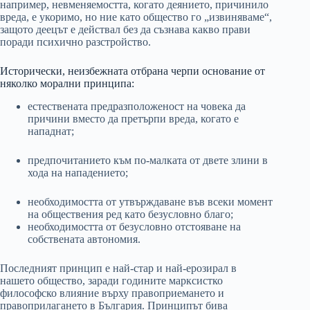
например, невменяемостта, когато деянието, причинило
вреда, е укоримо, но ние като общество го „извиняваме“,
защото деецът е действал без да съзнава какво прави
поради психично разстройство.
Исторически, неизбежната отбрана черпи основание от
няколко морални принципа:
естествената предразположеност на човека да
причини вместо да претърпи вреда, когато е
нападнат;
предпочитанието към по-малката от двете злини в
хода на нападението;
необходимостта от утвърждаване във всеки момент
на обществения ред като безусловно благо;
необходимостта от безусловно отстояване на
собствената автономия.
Последният принцип е най-стар и най-ерозирал в
нашето общество, заради годините марксистко
философско влияние върху правоприемането и
правоприлагането в България. Принципът бива