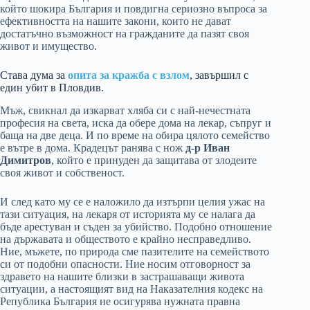
който шокира България и повдигна сериозно въпроса за
ефективността на нашите закони, които не дават
достатъчно възможност на гражданите да пазят своя
живот и имущество.
Става дума за
опита за кражба с взлом
, завършил с
един убит в Пловдив.
Мъж, свикнал да изкарват хляба си с най-нечестната
професия на света, иска да обере дома на лекар, съпруг и
баща на две деца. И по време на обира цялото семейство
е вътре в дома. Крадецът ранява с нож
д-р Иван
Димитров
, който е принуден да защитава от злодеите
своя живот и собственост.
И след като му се е наложило да изтърпи целия ужас на
тази ситуация, на лекаря от историята му се налага да
бъде арестуван и съден за убийство. Подобно отношение
на държавата и обществото е крайно несправедливо.
Ние, мъжете, по природа сме пазителите на семейството
си от подобни опасности. Ние носим отговорност за
здравето на нашите близки в застрашаващи живота
ситуации, а настоящият вид на Наказателния кодекс на
Република България не осигурява нужната правна