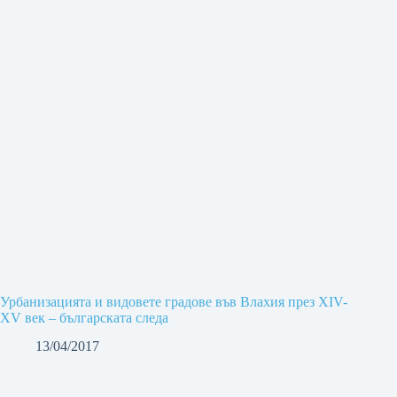
Урбанизацията и видовете градове във Влахия през XIV-
XV век – българската следа
13/04/2017