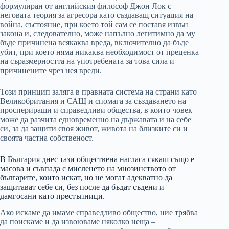
формулиран от английския философ Джон Лок с
неговата теория за агресора като създаващ ситуация на
война, състояние, при което той сам се поставя извън
закона и, следователно, може напълно легитимно да му
бъде причинена всякаква вреда, включително да бъде
убит, при което няма никаква необходимост от преценка
на съразмерността на употребената за това сила и
причинените чрез нея вреди.
Този принцип заляга в правната система на страни като
Великобритания и САЩ и спомага за създаването на
проспериращи и справедливи общества, в които човек
може да разчита едновременно на държавата и на себе
си, за да защити своя живот, живота на близките си и
своята частна собственост.
В България днес тази обществена нагласа сякаш също е
масова и съвпада с мисленето на мнозинството от
българите, които искат, но не могат адекватно да
защитават себе си, без после да бъдат съдени и
дамгосани като престъпници.
Ако искаме да имаме справедливо общество, ние трябва
да поискаме и да извоюваме няколко неща –