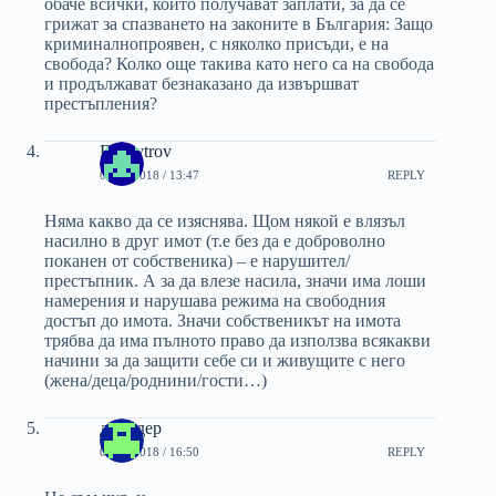
обаче всички, които получават заплати, за да се
грижат за спазването на законите в България: Защо
криминалнопроявен, с няколко присъди, е на
свобода? Колко още такива като него са на свобода
и продължават безнаказано да извършват
престъпления?
Dymytrov
05/03/2018 / 13:47
REPLY
Няма какво да се изяснява. Щом някой е влязъл
насилно в друг имот (т.е без да е доброволно
поканен от собственика) – е нарушител/
престъпник. А за да влезе насила, значи има лоши
намерения и нарушава режима на свободния
достъп до имота. Значи собственикът на имота
трябва да има пълното право да използва всякакви
начини за да защити себе си и живущите с него
(жена/деца/роднини/гости…)
дръндер
05/03/2018 / 16:50
REPLY