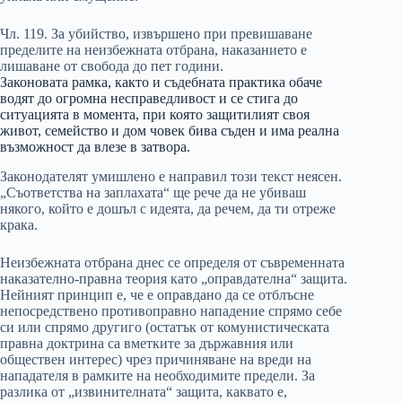
Чл. 119. За убийство, извършено при превишаване
пределите на неизбежната отбрана, наказанието е
лишаване от свобода до пет години.
Законовата рамка, както и съдебната практика обаче
водят до огромна несправедливост и се стига до
ситуацията в момента, при която защитилият своя
живот, семейство и дом човек бива съден и има реална
възможност да влезе в затвора.
Законодателят умишлено е направил този текст неясен.
„Съответства на заплахата“ ще рече да не убиваш
някого, който е дошъл с идеята, да речем, да ти отреже
крака.
Неизбежната отбрана днес се определя от съвременната
наказателно-правна теория като „оправдателна“ защита.
Нейният принцип е, че е оправдано да се отблъсне
непосредствено противоправно нападение спрямо себе
си или спрямо другиго (остатък от комунистическата
правна доктрина са вметките за държавния или
обществен интерес) чрез причиняване на вреди на
нападателя в рамките на необходимите предели. За
разлика от „извинителната“ защита, каквато е,