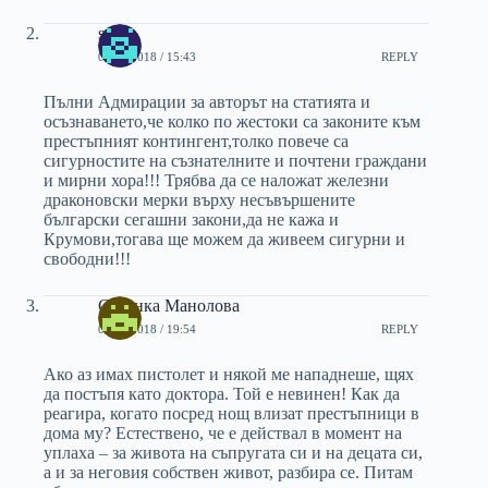
sv.
04/03/2018 / 15:43
REPLY
Пълни Адмирации за авторът на статията и
осъзнаването,че колко по жестоки са законите към
престъпният контингент,толко повече са
сигурностите на съзнателните и почтени граждани
и мирни хора!!! Трябва да се наложат железни
драконовски мерки върху несъвършените
български сегашни закони,да не кажа и
Крумови,тогава ще можем да живеем сигурни и
свободни!!!
Стоянка Манолова
04/03/2018 / 19:54
REPLY
Ако аз имах пистолет и някой ме нападнеше, щях
да постъпя като доктора. Той е невинен! Как да
реагира, когато посред нощ влизат престъпници в
дома му? Естествено, че е действал в момент на
уплаха – за живота на съпругата си и на децата си,
а и за неговия собствен живот, разбира се. Питам