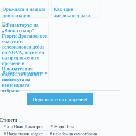
Оръжията и нашата
Как един
цивилизация
американец пази
магазина си от
грабители?
Дебат за промените в
института на
неизбежната отбрана
Подкрепете ни с дарение!
Етикети
#
д-р Иван Димитров
#
Жоро Плъха
#
Наказателен кодекс
#
неизбежна самоотбрана