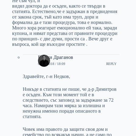
Не съм чул, и
видял доктора да е осъден, както се твърди в
статията. Естествено,че е задържан в предвидения
от закона срок, тъй като има труп, дори и
формална да е тази процедура, това е нормално.
Много хора реагират емоционално ей така, заради
купона, и нямат представа от правните процедури
по принцип- с две думи, прости са . Вече друг е
въпроса, кой ще възседне простите .
Георги Драганов
05/03/2018 / 18:09
REPLY
Здравейте, г-н Недков,
Никъде в статията не пише, че д-р Димитров
е осъден. Към този момент той е в
следствието, със заповед за задържане за 72
часа. Намирам тази мярка за излишна и
ненужна именно поради описаното в
статията.
Човек има правото да защити своя дом и
семейство по всякакъв начин, а не само по