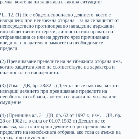
рамка, която да ни защитава в такива ситуации:
Чл. 12. (1) Не е общественоопасно деянието, което е
извършено при неизбежна отбрана – за да се защитят от
непосредствено противоправно нападение държавни
или обществени интереси, личността или правата на
отбраняващия се или на другиго чрез причиняване
вреди на нападателя в рамките на необходимите
предели.
(2) Превишаване пределите на неизбежната отбрана има,
когато защитата явно не съответствува на характера и
опасността на нападението.
(3) (Изм. – ДВ, бр. 28/82 г.) Деецът не се наказва, когато
извърши деянието при превишаване пределите на
неизбежната отбрана, ако това се дължи на уплаха или
смущение.
(4) (Предишна ал. 3 – ДВ, бр. 62 от 1997 г., изм. – ДВ, бр.
28 от 1982 г., в сила от 01.07.1982 г.) Деецът не се
наказва, когато извърши деянието при превишаване
пределите на неизбежната отбрана, ако това се дължи на
уплаха или смущение.