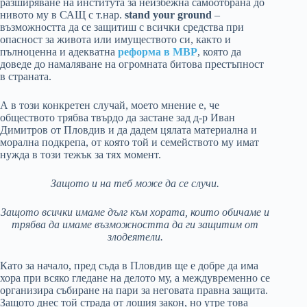
разширяване на института за неизбежна самоотбрана до
нивото му в САЩ с т.нар.
stand your ground
–
възможността да се защитиш с всички средства при
опасност за живота или имуществото си, както и
пълноценна и адекватна
реформа в МВР
, която да
доведе до намаляване на огромната битова престъпност
в страната.
А в този конкретен случай, моето мнение е, че
обществото трябва твърдо да застане зад д-р Иван
Димитров от Пловдив и да дадем цялата материална и
морална подкрепа, от която той и семейството му имат
нужда в този тежък за тях момент.
Защото и на теб може да се случи.
Защото всички имаме дълг към хората, които обичаме и
трябва да имаме възможността да ги защитим от
злодеятели.
Като за начало, пред съда в Пловдив ще е добре да има
хора при всяко гледане на делото му, а междувременно се
организира събиране на пари за неговата правна защита.
Защото днес той страда от лошия закон, но утре това