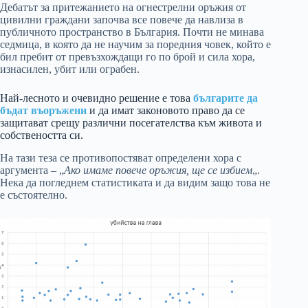
Дебатът за притежанието на огнестрелни оръжия от
цивилни граждани започва все повече да навлиза в
публичното пространство в България. Почти не минава
седмица, в която да не научим за поредния човек, който е
бил пребит от превъзхождащи го по брой и сила хора,
изнасилен, убит или ограбен.
Най-лесното и очевидно решение е това
българите да
бъдат въоръжени
и да имат законовото право да се
защитават срещу различни посегателства към живота и
собствеността си.
На тази теза се противопостяват определени хора с
аргумента – „
Ако имаме повече оръжия, ще се избием
„.
Нека да погледнем статистиката и да видим защо това не
е състоятелно.