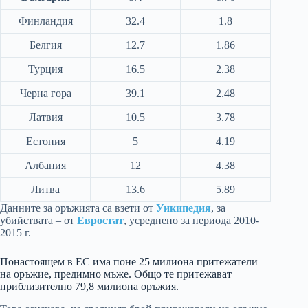
Финландия
32.4
1.8
Белгия
12.7
1.86
Турция
16.5
2.38
Черна гора
39.1
2.48
Латвия
10.5
3.78
Естония
5
4.19
Албания
12
4.38
Литва
13.6
5.89
Данните за оръжията са взети от
Уикипедия
, за
убийствата – от
Евростат
, усреднено за периода 2010-
2015 г.
Понастоящем в ЕС има поне 25 милиона притежатели
на оръжие, предимно мъже. Общо те притежават
приблизително 79,8 милиона оръжия.