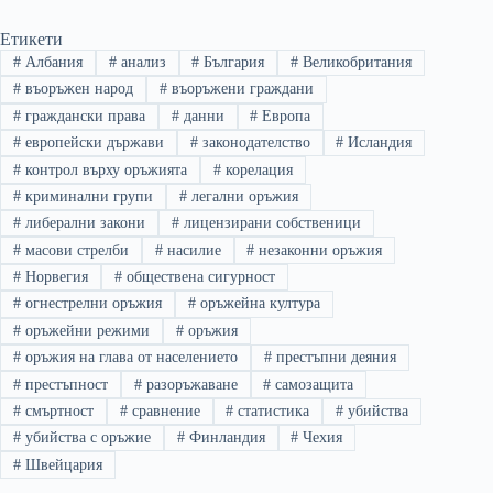
Етикети
#
Албания
#
анализ
#
България
#
Великобритания
#
въоръжен народ
#
въоръжени граждани
#
граждански права
#
данни
#
Европа
#
европейски държави
#
законодателство
#
Исландия
#
контрол върху оръжията
#
корелация
#
криминални групи
#
легални оръжия
#
либерални закони
#
лицензирани собственици
#
масови стрелби
#
насилие
#
незаконни оръжия
#
Норвегия
#
обществена сигурност
#
огнестрелни оръжия
#
оръжейна култура
#
оръжейни режими
#
оръжия
#
оръжия на глава от населението
#
престъпни деяния
#
престъпност
#
разоръжаване
#
самозащита
#
смъртност
#
сравнение
#
статистика
#
убийства
#
убийства с оръжие
#
Финландия
#
Чехия
#
Швейцария