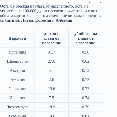
Оста x е оръжия на глава от населението, оста y е
убийства на 100 000 души население. 4-те точки извън
общата картинка, в която аз лично не виждам тенденция,
са
Латвия
,
Литва
,
Естония
и
Албания
.
оръжия на
убийства на
Държава
глава от
глава от
население
население
Исландия
31.7
0.56
Швейцария
27.6
0.62
Австрия
30
0.73
Румъния
2.6
0.73
Словения
15.6
0.73
Испания
7.5
0.74
Люксембург
18.9
0.79
Германия
19.6
0.81