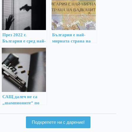
През 2022 г.
България е най-
България е сред най-
мирната страна на
безопасните страни в
Балканите през 2025
Европа
г.
САЩ далеч не са
„шампионите“ по
публични стрелби
Подкрепете ни с дарение!