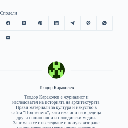
Сподели
Теодор Караколев
Теодор Караколев е журналист и
изследовател на историята на архитектурата.
Прави материали за култура и изкуство в
сайта "Под тепето", като има опит и в редица
други национални и пловдивски медии.
Занимава се с изследване и популяризиране
на архитектурата между двете световни