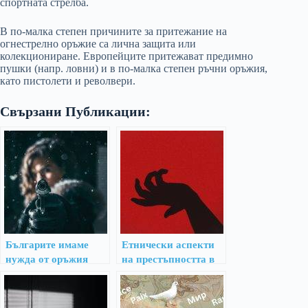
спортната стрелба.
В по-малка степен причините за притежание на
огнестрелно оръжие са лична защита или
колекциониране. Европейците притежават предимно
пушки (напр. ловни) и в по-малка степен ръчни оръжия,
като пистолети и револвери.
Свързани Публикации:
Българите имаме
Eтнически аспекти
нужда от оръжия
на престъпността в
България и
Македония към 2002
г.