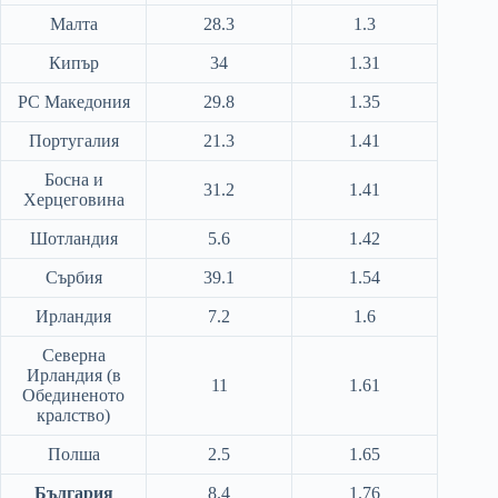
Малта
28.3
1.3
Кипър
34
1.31
РС Македония
29.8
1.35
Португалия
21.3
1.41
Босна и
31.2
1.41
Херцеговина
Шотландия
5.6
1.42
Сърбия
39.1
1.54
Ирландия
7.2
1.6
Северна
Ирландия (в
11
1.61
Обединеното
кралство)
Полша
2.5
1.65
България
8.4
1.76