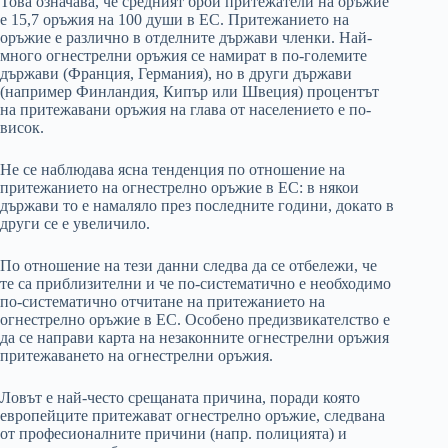
Това означава, че средният брой притежатели на оръжие
е 15,7 оръжия на 100 души в ЕС. Притежанието на
оръжие е различно в отделните държави членки. Най-
много огнестрелни оръжия се намират в по-големите
държави (Франция, Германия), но в други държави
(например Финландия, Кипър или Швеция) процентът
на притежавани оръжия на глава от населението е по-
висок.
Не се наблюдава ясна тенденция по отношение на
притежанието на огнестрелно оръжие в ЕС: в някои
държави то е намаляло през последните години, докато в
други се е увеличило.
По отношение на тези данни следва да се отбележи, че
те са приблизителни и че по-систематично е необходимо
по-систематично отчитане на притежанието на
огнестрелно оръжие в ЕС. Особено предизвикателство е
да се направи карта на незаконните огнестрелни оръжия
притежаването на огнестрелни оръжия.
Ловът е най-често срещаната причина, поради която
европейците притежават огнестрелно оръжие, следвана
от професионалните причини (напр. полицията) и