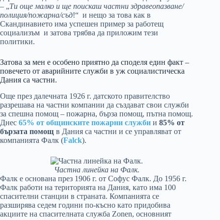
– „
Ти още малко и ще поискаш частни здравеопазване/
полиция/пожарна/съд
!“ и нещо за това как в
Скандинавието има успешен пример за работещ
социализъм и затова трябва да приложим тези
политики.
Затова за мен е особено приятно да споделя един факт –
повечето от аварийните служби в уж социалистическа
Дания са частни.
Още през далечната 1926 г. датското правителство
разрешава на частни компании да създават свои служби
за спешна помощ – пожарна, бърза помощ, пътна помощ.
Днес
65% от общинските пожарни служби
и
85% от
бързата помощ
в Дания са частни и се управляват от
компанията Фалк (
Falck
).
Частна линейка на Фалк.
Фалк е основана през 1906 г. от Софус Фалк. До 1956 г.
Фалк работи на територията на Дания, като има 100
спасителни станции в страната. Компанията се
разширява седем години по-късно като придобива
акциите на спасителната служба Zonen, основният