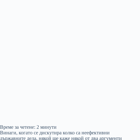
Време за четене:
2
минути
Винаги, когато се дискутира колко са неефективни
държавните дела, някой ще каже някой от два аргументи