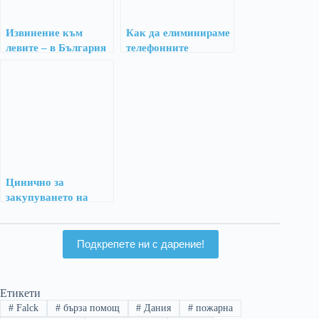
Извинение към
Как да елиминираме
левите – в България
телефонните
е имало фашизъм!
измамници за един
ден
Цинично за
закупуването на
хеликоптери
Подкрепете ни с дарение!
Етикети
#
Falck
#
бърза помощ
#
Дания
#
пожарна