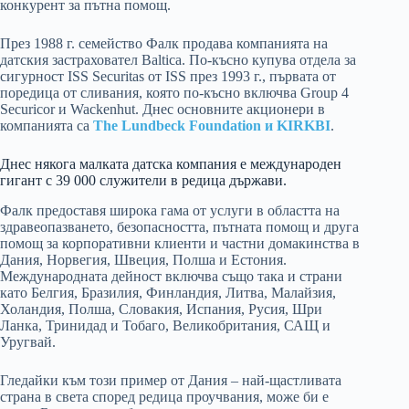
конкурент за пътна помощ.
През 1988 г. семейство Фалк продава компанията на
датския застраховател Baltica. По-късно купува отдела за
сигурност ISS Securitas от ISS през 1993 г., първата от
поредица от сливания, която по-късно включва Group 4
Securicor и Wackenhut. Днес основните акционери в
компанията са
The Lundbeck Foundation и KIRKBI
.
Днес някога малката датска компания е международен
гигант с 39 000 служители в редица държави.
Фалк предоставя широка гама от услуги в областта на
здравеопазването, безопасността, пътната помощ и друга
помощ за корпоративни клиенти и частни домакинства в
Дания, Норвегия, Швеция, Полша и Естония.
Международната дейност включва също така и страни
като Белгия, Бразилия, Финландия, Литва, Малайзия,
Холандия, Полша, Словакия, Испания, Русия, Шри
Ланка, Тринидад и Тобаго, Великобритания, САЩ и
Уругвай.
Гледайки към този пример от Дания – най-щастливата
страна в света според редица проучвания, може би е