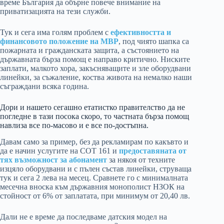
време България да обърне повече внимание на
приватизацията на тези служби.
Тук и сега има голям проблем с
ефективността и
финансовото положение на МВР
, под чиято шапка са
пожарната и гражданската защита, а състоянието на
държавната бърза помощ е направо критично. Ниските
заплати, малкото хора, закъсняващите и зле оборудвани
линейки, за съжаление, коства живота на немалко наши
съграждани всяка година.
Дори и нашето сегашно етатистко правителство да не
погледне в тази посока скоро, то частната бърза помощ
навлиза все по-масово и е все по-достъпна.
Давам само за пример, без да рекламирам по какъвто и
да е начин услугите на СОТ 161 и
предоставяната от
тях възможност за абонамент
за някоя от техните
изцяло оборудвани и с пълен състав линейки, струваща
тук и сега 2 лева на месец. Сравнете го с минималната
месечна вноска към държавния монополист НЗОК на
стойност от 6% от заплатата, при минимум от 20,40 лв.
Дали не е време да последваме датския модел на