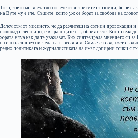
Това, което ме впечатли повече от изтритите страници, беше факт
на Вуте му е зле. Същите, които уж се борят за свобода на словот
Далеч съм от мнението, че да разчиташ на евтини провокации и 
шоколад с лешници, е в границите на добрия вкус. Когато ежедн
хората няма как да те уважават. Бих синтезирала мнението си з
и гениален през погледа на търговията. Само че това, което год
редно политиката и журналистиката да имат допирни точки с тъ