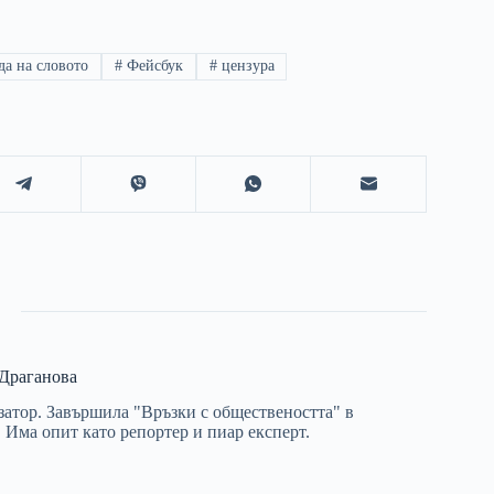
да на словото
#
Фейсбук
#
цензура
Драганова
атор. Завършила "Връзки с обществеността" в
Има опит като репортер и пиар експерт.