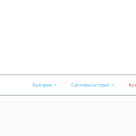
Skip
to
content
България
Световна история
Кул