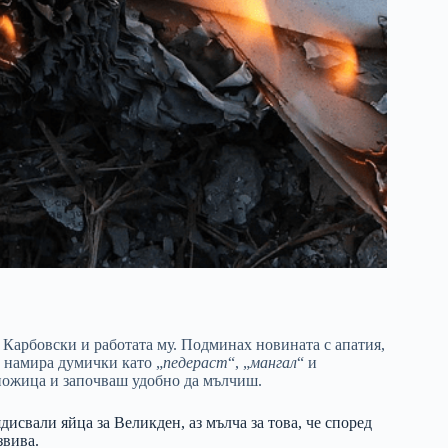
Карбовски и работата му. Подминах новината с апатия,
, намира думички като „
педераст
“, „
мангал
“ и
 ножица и започваш удобно да мълчиш.
дисвали яйца за Великден, аз мълча за това, че според
звива.