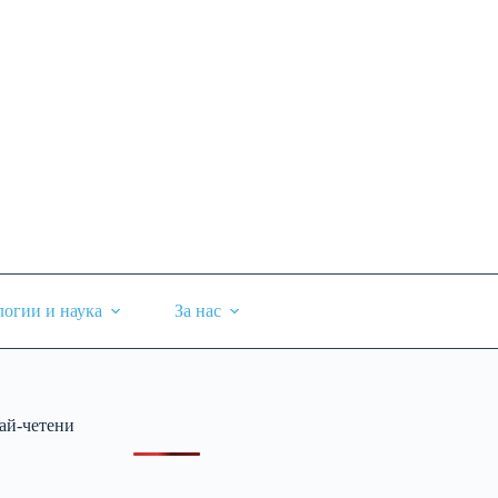
логии и наука
За нас
ай-четени