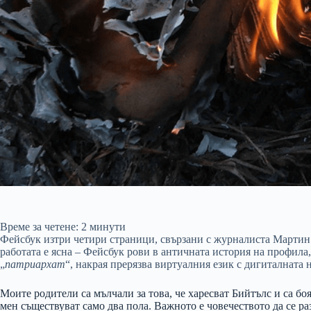
Време за четене:
2
минути
Фейсбук изтри четири страници, свързани с журналиста Мартин 
работата е ясна – Фейсбук рови в античната история на профила
„
патриархат
“, накрая прерязва виртуалния език с дигиталната
Моите родители са мълчали за това, че харесват Бийтълс и са боя
мен съществуват само два пола. Важното е човечеството да се ра