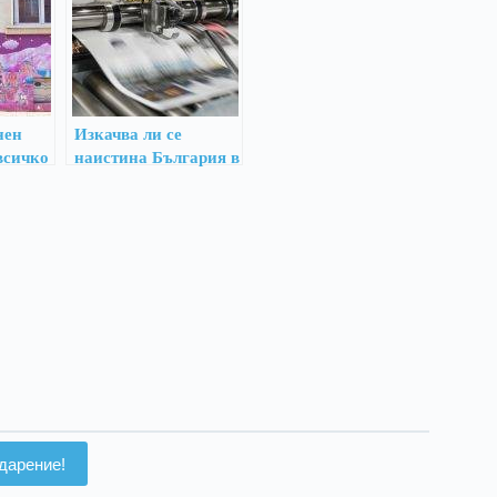
нен
Изкачва ли се
 всичко
наистина България в
класацията за
свобода на словото?
дарение!