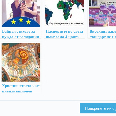
Вайръл стихове за
Паспортите по света
Високият жиз
нужда от валидация
имат само 4 цвята
стандарт не е
и лицемерие
Християнството като
цивилизационен
избор
Подкрепете ни с 