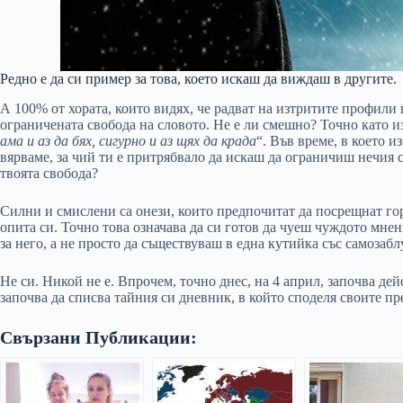
Редно е да си пример за това, което искаш да виждаш в другите.
А 100% от хората, които видях, че радват на изтритите профили
ограничената свобода на словото. Не е ли смешно? Точно като из
ама и аз да бях, сигурно и аз щях да крада
“. Във време, в което и
вярваме, за чий ти е притрябвало да искаш да ограничиш нечия с
твоята свобода?
Силни и смислени са онези, които предпочитат да посрещнат го
опита си. Точно това означава да си готов да чуеш чуждото мнен
за него, а не просто да съществуваш в една кутийка със самозабл
Не си. Никой не е. Впрочем, точно днес, на 4 април, започва де
започва да списва тайния си дневник, в който споделя своите п
Свързани Публикации: