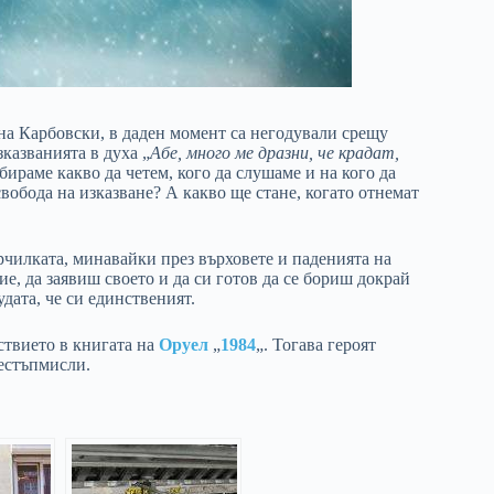
 на Карбовски, в даден момент са негодували срещу
казванията в духа „
Абе, много ме дразни, че крадат,
збираме какво да четем, кого да слушаме и на кого да
вобода на изказване? А какво ще стане, когато отнемат
рчилката, минавайки през върховете и паденията на
ие, да заявиш своето и да си готов да се бориш докрай
удата, че си единственият.
йствието в книгата на
Оруел
„
1984
„. Тогава героят
рестъпмисли.