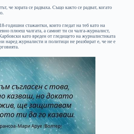
ът, че хората се радваха. Също както се радват, когато
о.
18-годишни стажантки, които гледат на теб като на
евно плюеш чалгата, а самият ти си чалга-журналист,
а Карбовски като вреден от гледището на журналистиката
ини наред журналисти и политици не реазбират е, че не е
рговията.