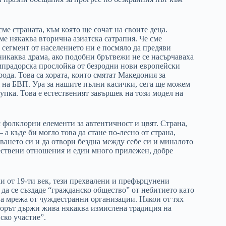
ме страната, към която ще сочат на своите деца.
сме някаква вторична азиатска сатрапия. Че сме
 сегмент от населението ни е посмяло да предяви
никаква драма, ако подобни брътвежи не се насърчаваха
мпрадорска прослойка от безродни нови европейски
рода. Това са хората, които смятат Македония за
ж на БВП. Ура за нашите пълни касички, сега ще можем
дупка. Това е естественият завършек на този модел на
 фолклорни елементи за автентичност и цвят. Страна,
 а къде би могло това да стане по-лесно от страна,
уването си и да отвори бездна между себе си и миналото
ществени отношения и един много прилежен, добре
и от 19-ти век, тези прехвалени и префърцунени
 да се създаде “гражданско общество” от небитието като
а мрежа от чуждестранни организации. Някои от тях
торът държи жива някаква измислена традиция на
ско участие”.