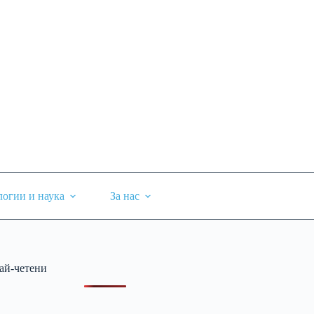
логии и наука
За нас
ай-четени