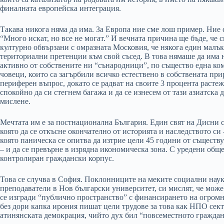
финалната европейска интеграция.
Такава никога няма да има. За Европа ние сме лош пример. Ние с
“Много искат, но все не могат.” И вечната причина ще бъде, че 
културно обвързани с омразната Московия, че някога един малък
териториални претенции към свой съсед. В това нямаше да има 
активно от собствените ни “сънародници”, по същество една ко
човеци, които са загърбили всичко естествено в собствената при
периферен въпрос, докато се радват на своите 3 процента расте
спокойно да си стегнем багажа и да се изнесем от тази азиатска 
мислене.
Мечтата им е за постнационална България. Един свят на Дисни с
която да се откъсне окончателно от историята и наследството си –
която паническа се опитва да изтрие цели 45 години от съществ
– и да се превърне в изрядна икономическа зона. С уредени об
контролиран граждански корпус.
Това се случва в София. Поклонниците на меките социални наук
преподаватели в Нов български университет, си мислят, че може
се изгради “публично пространство” с финансирането на огромн
без дори капка ирония пишат цели трудове за това как НПО сек
атинянската демокрация, чийто дух бил “повсеместното граждан