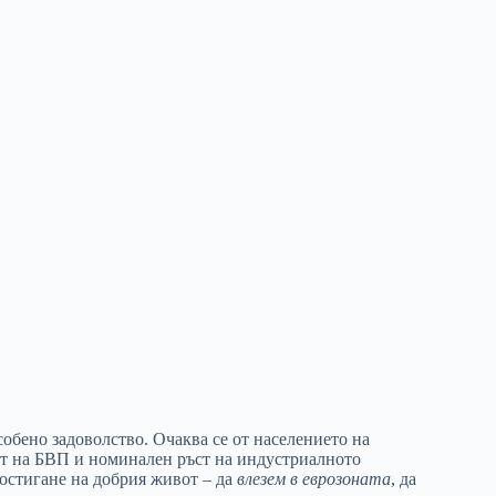
обено задоволство. Очаква се от населението на
ъст на БВП и номинален ръст на индустриалното
постигане на добрия живот – да
влезем в
еврозоната
, да