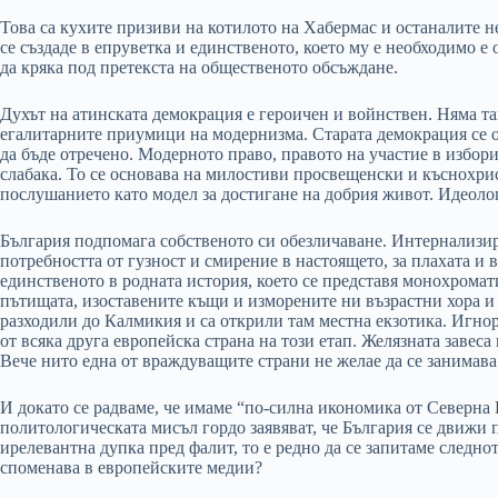
Това са кухите призиви на котилото на Хабермас и останалите н
се създаде в епруветка и единственото, което му е необходимо е 
да кряка под претекста на общественото обсъждане.
Духът на атинската демокрация е героичен и войнствен. Няма та
егалитарните приумици на модернизма. Старата демокрация се о
да бъде отречено. Модерното право, правото на участие в избори
слабака. То се основава на милостиви просвещенски и къснохри
послушанието като модел за достигане на добрия живот. Идеолог
България подпомага собственото си обезличаване. Интернализира
потребността от гузност и смирение в настоящето, за плахата и 
единственото в родната история, което се представя монохромат
пътищата, изоставените къщи и изморените ни възрастни хора и 
разходили до Калмикия и са открили там местна екзотика. Игно
от всяка друга европейска страна на този етап. Желязната завеса
Вече нито една от враждуващите страни не желае да се занимава
И докато се радваме, че имаме “по-силна икономика от Северна
политологическата мисъл гордо заявяват, че България се движи п
ирелевантна дупка пред фалит, то е редно да се запитаме следно
споменава в европейските медии?