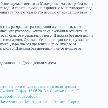
 беше случая с ветото за Македония, когато трябва да ни
потвърдим своята неуморна вярност към партньорите под
ената за тях е отказването изобщо от концепцията за
к и на разярените разследващи журналисти, които
опасните русороби, които са се вкопали в офисите на
о, тя сама се е отказала от него. Държава без претенции
е няма армия. Държава без претенции не се нуждае от
тика. Държава без претенции не се нуждае от
телство. Държава без претенции не се нуждае от
едерализация. Добре дошли у дома.
та русофилия-русофобия