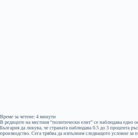
Време за четене:
4
минути
В редиците на местния “политически елит” се наблюдава едно ос
България да ликува, че страната наблюдава 0.5 до 3 процента р
производство. Сега трябва да изпълним следващото условие за 