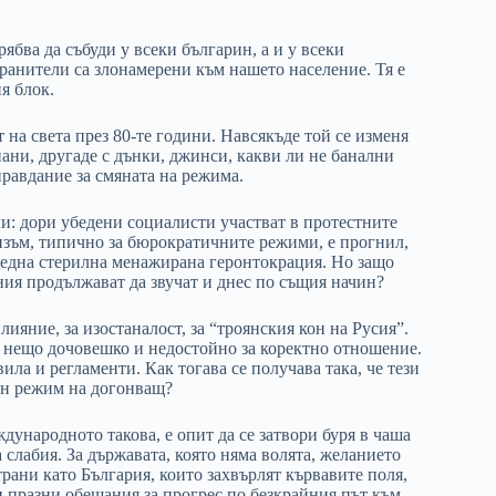
рябва да събуди у всеки българин, а и у всеки
ранители са злонамерени към нашето население. Тя е
я блок.
т на света през 80-те години. Навсякъде той се изменя
нани, другаде с дънки, джинси, какви ли не банални
равдание за смяната на режима.
ли: дори убедени социалисти участват в протестните
изъм, типично за бюрократичните режими, е прогнил,
ка една стерилна менажирана геронтокрация. Но защо
ния продължават да звучат и днес по същия начин?
ияние, за изостаналост, за “троянския кон на Русия”.
е нещо дочовешко и недостойно за коректно отношение.
ила и регламенти. Как тогава се получава така, че тези
чен режим на догонващ?
ждународното такова, е опит да се затвори буря в чаша
 слабия. За държавата, която няма волята, желанието
трани като България, които захвърлят кървавите поля,
ви празни обещания за прогрес по безкрайния път към