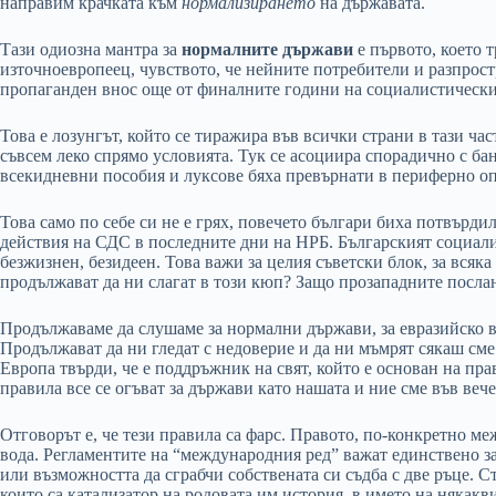
направим крачката към
нормализирането
на държавата.
Тази одиозна мантра за
нормалните държави
е първото, което т
източноевропеец, чувството, че нейните потребители и разпрост
пропаганден внос още от финалните години на социалистически
Това е лозунгът, който се тиражира във всички страни в тази час
съвсем леко спрямо условията. Тук се асоциира спорадично с ба
всекидневни пособия и луксове бяха превърнати в периферно оп
Това само по себе си не е грях, повечето българи биха потвърди
действия на СДС в последните дни на НРБ. Българският социал
безжизнен, безидеен. Това важи за целия съветски блок, за вся
продължават да ни слагат в този кюп? Защо прозападните посла
Продължаваме да слушаме за нормални държави, за евразийско вл
Продължават да ни гледат с недоверие и да ни мъмрят сякаш см
Европа твърди, че е поддръжник на свят, който е основан на прав
правила все се огъват за държави като нашата и ние сме във ве
Отговорът е, че тези правила са фарс. Правото, по-конкретно ме
вода. Регламентите на “международния ред” важат единствено за
или възможността да сграбчи собствената си съдба с две ръце. С
които са катализатор на родовата им история, в името на някак