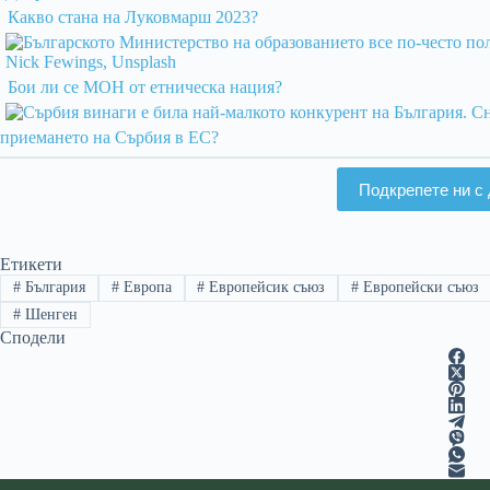
Какво стана на Луковмарш 2023?
Бои ли се МОН от етническа нация?
приемането на Сърбия в ЕС?
Подкрепете ни с 
Етикети
#
България
#
Европа
#
Европейсик съюз
#
Европейски съюз
#
Шенген
Сподели