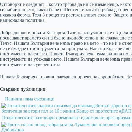
Отговорът е следният – когато трябва да ни се вземе нещо, както
се набие канчето, както беше с Шенген, и когато трябва да пре
някаква форма. Тези 3 процента растеж излизат солено. Защото ц
национална политика.
Добре дошли в новата България. Тази на колумнистите в Дневни
посвещават времето си на бясно иконоборство и на сражаване с 
Телъс. Нашата България вече няма право на вето – то не ѝ е отнет
не се нуждае от инструменти на принудата. Нашата България веч
инструменти на силата. Нашата България вече няма външна поли
инструменти на убеждаването. Нашата България вече няма прави
инструменти на суверенитета.
Нашата България е първият завършен проект на европейската ф
Свързани публикации:
Нацията няма съюзници
Политическите разговори преминават единствено през призма