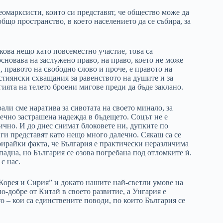
еомарксисти, които си представят, че общество може да
общо пространство, в което населението да се събира, за
кова нещо като повсеместно участие, това са
сновава на заслужено право, на право, което не може
, правото на свободно слово и проче, е правото на
стиянски схващания за равенството на душите и за
ията на телето броени мигове преди да бъде заклано.
ли сме наратива за сивотата на своето минало, за
вечно застрашена надежда в бъдещето. Соцът не е
ично. И до днес снимат блоковете ни, дупките по
ги представят като нещо много далечно. Сякаш са се
рирайки факта, че България е практически неразличима
 падна, но България се озова погребана под отломките ѝ.
 с нас.
 Корея и Сирия” и докато нашите най-светли умове на
о-добре от Китай в своето развитие, а Унгария е
то – кои са единствените поводи, по които България се