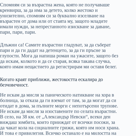
Спомням си за възрастна жена, която не получаваше
кренвирш, за да има за детето, колко жестоко и
унизително, спомням си за буквално изселване на
възрастен от дома или от стаята му, защото младите
имали нужди, за непрестанното изискване за даване,
пари, пари, пари.
Длъжни са! Самите възрастни гладуват, за да съберат
пари и да ги дадат на детенцето, за да ги пръсне за
глупости. Мога да напиша роман на ужасите, защото без
да искам, колкото и да се старая, всяка такава случка,
която имам нещастието да регистрирам ми оставя белег.
Когато краят приближи, жестокостта ескалира до
безчовечност.
Не искам да мисля за паническото натикване на хора в
болница, за отказа да ги вземат от там, за да могат да си
отидат в дома, за пълните морги с непотърсени трупове.
Не искам да мисля за изоставените по селата възрастни.
В село, на 38 км. от „Александър Невски“, всеки ден
виждаш зомбита, които прииждат от всички посоки, за
да чакат кола на социалните грижи, която им носи храна.
И това е привилегия. Всичко останало е на милостта на