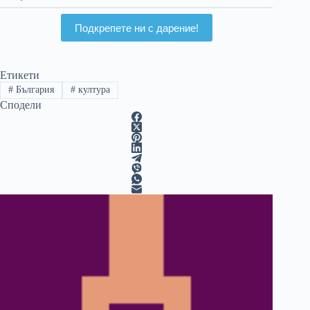
Подкрепете ни с дарение!
Етикети
#
България
#
култура
Сподели