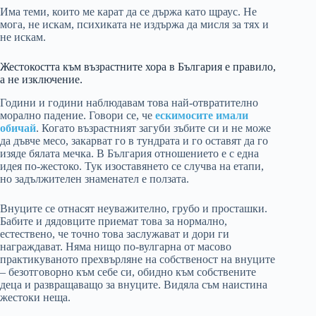
Има теми, които ме карат да се държа като щраус. Не
мога, не искам, психиката не издържа да мисля за тях и
не искам.
Жестокостта към възрастните хора в България е правило,
а не изключение.
Години и години наблюдавам това най-отвратително
морално падение. Говори се, че
ескимосите имали
обичай
. Когато възрастният загуби зъбите си и не може
да дъвче месо, закарват го в тундрата и го оставят да го
изяде бялата мечка. В България отношението е с една
идея по-жестоко. Тук изоставянето се случва на етапи,
но задължителен знаменател е ползата.
Внуците се отнасят неуважително, грубо и просташки.
Бабите и дядовците приемат това за нормално,
естествено, че точно това заслужават и дори ги
награждават. Няма нищо по-вулгарна от масово
практикуваното прехвърляне на собственост на внуците
– безотговорно към себе си, обидно към собствените
деца и развращаващо за внуците. Видяла съм наистина
жестоки неща.