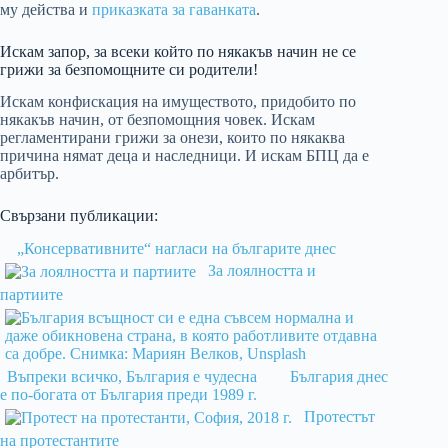
му действа и
приказката за гаванката
.
Искам запор, за всеки който по някакъв начин не се
грижи за безпомощните си родители!
Искам конфискация на имуществото, придобито по
някакъв начин, от безпомощния човек. Искам
регламентирани грижи за онези, които по някаква
причина нямат деца и наследници. И искам БПЦ да е
арбитър.
Свързани публикации:
„Консервативните“ нагласи на българите днес
За лоялността и
партиите
Въпреки всичко, България е чудесна
България днес
е по-богата от България преди 1989 г.
Протестът
на протестантите