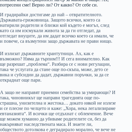
потресени сме! Верно ли? От какво? От себе си.
И градирайки достигаме до най – отвратителното.
Държавата-грижовница. Защото всички, които са
натирили родители и близки кой където е могъл, след
като са им изсмукали живота за да ги отгледат, да
отгледат внуците, да им дадат всичко което са имали, че
и повече, са възмутени защо държавата не прави нищо.
И излизат държавните хрантутници. Ах, как е
възможно? Няма да търпим!!! И сега внимателно. Как
ще разрешат „проблема“. Разбира се с нови регулации,
така че услугата да стане още по-скъпа, може, дето се
вика и субсидии да дадат, държавни поръчки, за да се
откраднат още пари.
А защо не направят приемни семейства за умирающи? И
така, чиновникът ще направи трагедията още по-
страшна, унизителна и жестока… докато някой не излезе
и се плесне по челцето и каже: „Хора, нека легализираме
евтаназията“. И всички ще отдъхнат с облекчение. Вече
ще можем хуманно да убиваме родителите си, без да
накърняват наследствената маса. И знаете ли,
обществото дотолкова е деградирало морално, че вече не