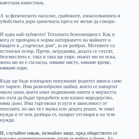
кметския наместник.
А за физическото насилие, грабежите, изнасилванията и
убийствата дори циничната преса не желае да говори.
И идва най-хубавото! Тоталната безпомощност. Как и
кога се превърна в норма натирването на майките и
бащите в „старчески дом“, аз не разбрах. Мотивите са
истински позор. Пречи, затруднява, децата се гнусят,
безсмислено е, така и така ще умре, мъжът ми не иска,
жена ми не е съгласна, нямаме място, нямаме време,
нямаме пари.
Къде ще бъде изхвърлен ненужният родител зависи само
от парите. Има разнообразни шайки, които се навъртат
около ония, които имат недвижими имоти и мерзостта
по пътя да бъдат придобити или казано мародерство,
няма дъно. Има търговски услуги в зависимост от
пенсията, но ако тя е малка или децата решат, че имат
нужда и от нея, разбира се, пазарът отговаря и на тези
нужди.
И, случайно някак, незнайно защо, пред обществото се
показва концентрационен лагер за майки и бащи. Ах,