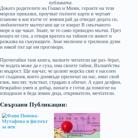
публиката.
Докато родителите на Гошко и Мими, героите на тези
морски приказки, проучват пътните карти и чертаят
планове в кое кътче от земния рай да отведат децата си,
любопитните малчугани ще се взират В смълчаното
море и ще чакат. Знаят, че то само привидно мълчи. През
нощта не спи, а отваря вратата на тайния си живот и
разказва на сънуващите. Знае милиони и трилиони думи
и някой път ще им проговори.
Прочитайки тази книга, малките читатели ще раз- берат,
че водата може да е суха, има своите тайни, Вълшебства
и мъдрост. Ще научат, че целият морсku свят е населен
от създания, които донякъде приличат на нас, имат свой
език, мислят, чувстват, стpagam u обичат. А един делфин,
безкрайно умен и добър, винаги е готов да помогне на
изпаднали в беда земни деца, откриватели, мечтатели.
Свързани Публикации: