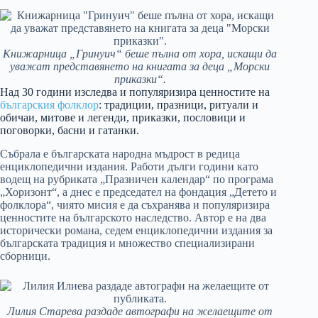
Книжарница „Гринуич“ беше пълна от хора, искащи да
уважат представянето на книгата за деца „Морски
приказки“.
Над 30 години изследва и популяризира ценностите на
българския фолклор
: традиции, празници, ритуали и
обичаи, митове и легенди, приказки, пословици и
поговорки, басни и гатанки.
Събрала е българската народна мъдрост в редица
енциклопедични издания. Работи дълги години като
водещ на рубриката „Празничен календар“ по програма
„Хоризонт“, а днес е председател на фондация „Детето и
фолклора“, чиято мисия е да съхранява и популяризира
ценностите на българското наследство. Автор е на два
исторически романа, седем енциклопедични издания за
българската традиция и множество специализирани
сборници.
Лилия Старева раздаде автографи на желаещите от