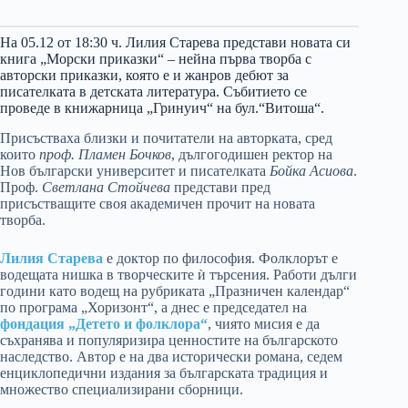
На 05.12 от 18:30 ч. Лилия Старева представи новата си
книга „Морски приказки“ – нейна първа творба с
авторски приказки, която е и жанров дебют за
писателката в детската литература. Събитието се
проведе в книжарница „Гринуич“ на бул.“Витоша“.
Присъстваха близки и почитатели на авторката, сред
които
проф. Пламен Бочков
, дългогодишен ректор на
Нов български университет и писателката
Бойка Асиова
.
Проф.
Светлана Стойчева
представи пред
присъстващите своя академичен прочит на новата
творба.
Лилия Старева
е доктор по философия. Фолклорът е
водещата нишка в творческите ѝ търсения. Работи дълги
години като водещ на рубриката „Празничен календар“
по програма „Хоризонт“, а днес е председател на
фондация „Детето и фолклора“
, чиято мисия е да
съхранява и популяризира ценностите на българското
наследство. Автор е на два исторически романа, седем
енциклопедични издания за българската традиция и
множество специализирани сборници.