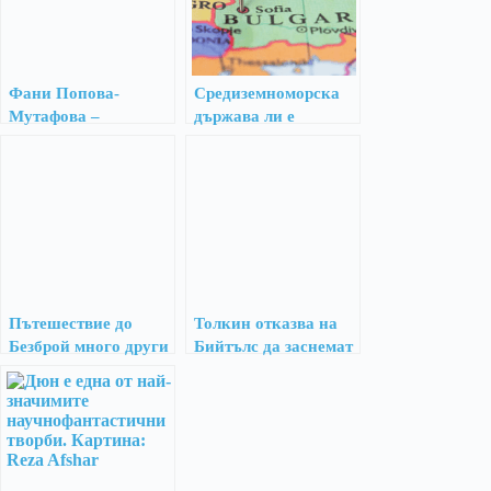
Фани Попова-
Средиземноморска
Мутафова –
държава ли е
непознатата
България?
незабравена
Пътешествие до
Толкин отказва на
Безброй много други
Бийтълс да заснемат
чудни неща
филм по Властелина