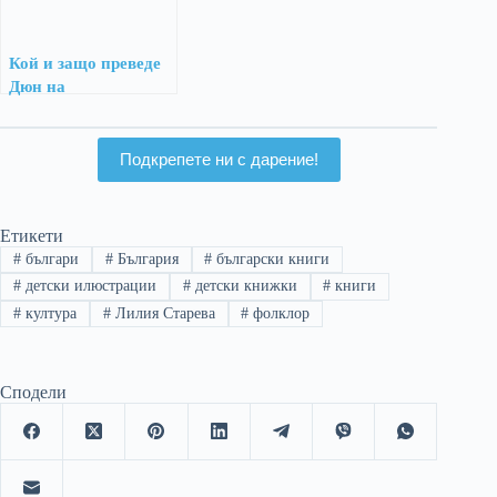
Кой и защо преведе
Дюн на
старобългарски?
Подкрепете ни с дарение!
Етикети
#
българи
#
България
#
български книги
#
детски илюстрации
#
детски книжки
#
книги
#
култура
#
Лилия Старева
#
фолклор
Сподели